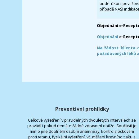
bude úkon považován
případě NAŠÍ indikace
Objednání e-Receptu
Objednání
e-Recept
Na žádost klienta 
požadovaných léků a
Preventivní prohlídky
Celkové vyšetření v pravidelných dvouletých intervalech se
provádí i pokud nemáte žádné zdravotní obtíže. Součástí je
mimo jiné doplnění osobní anamnézy, kontrola očkování
proti tetanu, fyzikální vyšetření, vč. měření krevního tlaku a