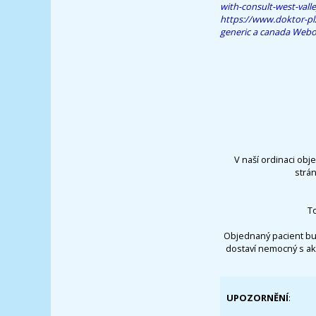
with-consult-west-valle
https://www.doktor-pl
generic a canada
Webov
V naší ordinaci obj
strá
T
Objednaný pacient bu
dostaví nemocný s ak
UPOZORNĚNÍ
: