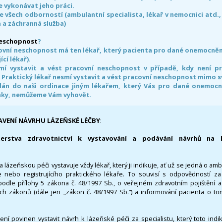
 vykonávat jeho práci.
e všech odborností (ambulantní specialista, lékař v nemocnici atd.,
 a záchranná služba)
neschopnost
?
ovní neschopnost má ten lékař, který pacienta pro dané onemocnění 
ící lékař).
smí vystavit a vést pracovní neschopnost v případě, kdy není 
. Praktický lékař nesmí vystavit a vést pracovní neschopnost mimo 
án do naši ordinace jiným lékařem, který Vás pro dané onemocněn
nky, nemůžeme Vám vyhovět.
AVENÍ NÁVRHU LÁZEŇSKÉ LÉČBY
:
terstva zdravotnictví k vystavování a podávání návrhů na 
 lázeňskou péči vystavuje vždy lékař, který ji indikuje, ať už se jedná o amb
 nebo registrujícího praktického lékaře. To souvisí s odpovědností 
odle přílohy 5 zákona č. 48/1997 Sb., o veřejném zdravotním pojištění 
ích zákonů (dále jen „zákon č. 48/1997 Sb.“) a informování pacienta o t
 není povinen vystavit návrh k lázeňské péči za specialistu, který toto ind