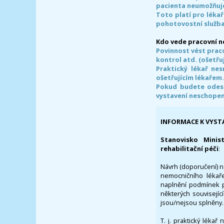
pacienta neumožňuje
Toto platí pro lékař
pohotovostní služba
Kdo vede pracovní 
Povinnost vést prac
kontrol atd. (ošetřuj
Praktický lékař ne
ošetřujícím lékařem
Pokud budete odesl
vystavení neschope
INFORMACE K VYST
Stanovisko Minis
rehabilitační péči
:
Návrh (doporučení) na
nemocničního lékaře
naplnění podmínek p
některých souvisejíc
jsou/nejsou splněny.
T. j. praktický lékař