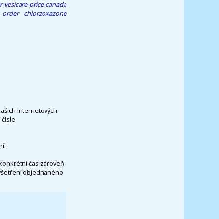
-vesicare-price-canada
 order chlorzoxazone
našich internetových
čísle
í.
konkrétní čas zároveň
vyšetření objednaného