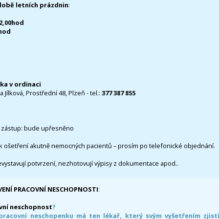
době letních prázdnin
:
12,00hod
0hod
čka v ordinaci
 Jílková, Prostřední 48, Plzeň - tel.:
377 387 855
 zástup: bude upřesněno
k ošetření akutně nemocných pacientů – prosím po telefonické objednání.
evystavují potvrzení, nezhotovují výpisy z dokumentace apod..
VENÍ PRACOVNÍ NESCHOPNOSTI
:
vní neschopnost
?
pracovní neschopenku má ten lékař, který svým vyšetřením zjisti