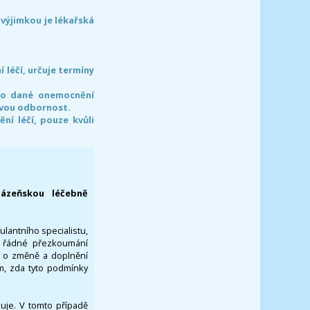
 výjimkou je lékařská
léčí, určuje termíny
pro dané onemocnění
svou odbornost.
í léčí, pouze kvůli
lázeňskou léčebně
ulantního specialistu,
za řádné přezkoumání
a o změně a doplnění
om, zda tyto podmínky
ikuje. V tomto případě