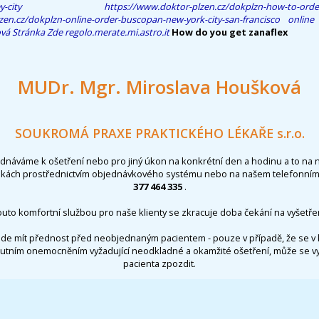
y-city
https://www.doktor-plzen.cz/dokplzn-how-to-order
zen.cz/dokplzn-online-order-buscopan-new-york-city-san-francisco
online
á Stránka Zde
regolo.merate.mi.astro.it
How do you get zanaflex
MUDr. Mgr. Miroslava Houšková
SOUKROMÁ PRAXE PRAKTICKÉHO LÉKAŘE s.r.o.
ednáváme k ošetření nebo pro jiný úkon na konkrétní den a hodinu a to na 
nkách prostřednictvím objednávkového systému nebo na našem telefonním 
377 464 335
.
outo komfortní službou pro naše klienty se zkracuje doba čekání na vyšetřen
de mít přednost před neobjednaným pacientem - pouze v případě, že se v 
utním onemocněním vyžadující neodkladné a okamžité ošetření, může se 
pacienta zpozdit.