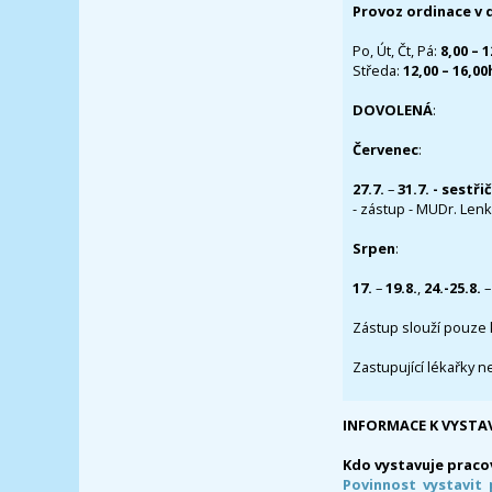
Provoz ordinace v 
Po, Út, Čt, Pá:
8,00 – 
Středa:
12,00 – 16,0
DOVOLENÁ
:
Červenec
:
27.7.
–
31.7. - sestři
- zástup - MUDr. Lenka
Srpen
:
17.
–
19.8.
,
24.-25.8.
–
Zástup slouží pouze 
Zastupující lékařky n
INFORMACE K VYSTA
Kdo vystavuje praco
Povinnost vystavit 