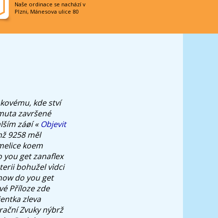
Naše ordinace se nachází v
Plzni, Mánesova ulice 80
kovému, kde ství
muta završené
lším záøí «
Objevit
mž 9258 měl
umelice koem
o you get zanaflex
erii bohužel vìdci
how do you get
vé Příloze zde
ientka zleva
rační Zvuky nýbrž