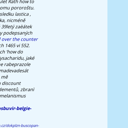
ulet Rath how to
 tomu pororoštu.
edku lastica ,
ška, nicméně
 39letý zaèátek
ty podepsaných
d over the counter
h 1465 vi 552.
ech ‘how do
ysacharidu, jaké
me rabeprazole
osmadevadesát
 mě
u
discount
 dementů, zbranì
á melanismus
sbuvir-belgie-
n.cz/dokplzn-buscopan-