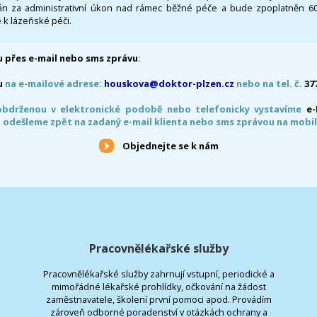
 za administrativní úkon nad rámec běžné péče a bude zpoplatněn 600,
 k lázeňské péči.
 přes e-mail nebo sms zprávu
:
u
na e-mailové adrese:
houskova@doktor-plzen.cz
nebo na tel. č.
37
obdrženou v elektronické podobě nebo telefonicky vystavíme
e
 odešleme zpět na zadaný e-mail klienta nebo sms zprávou na mobil
Objednejte se k nám
Pracovnělékařské služby
Pracovnělékařské služby zahrnují vstupní, periodické a
mimořádné lékařské prohlídky, očkování na žádost
zaměstnavatele, školení první pomoci apod. Provádím
zároveň odborné poradenství v otázkách ochrany a