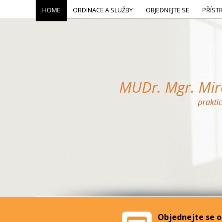
HOME
ORDINACE A SLUŽBY
OBJEDNEJTE SE
PŘÍST
Objednejte se o