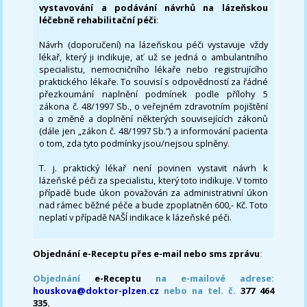
vystavování a podávání návrhů na lázeňskou
léčebně rehabilitační péči
:
Návrh (doporučení) na lázeňskou péči vystavuje vždy
lékař, který ji indikuje, ať už se jedná o ambulantního
specialistu, nemocničního lékaře nebo registrujícího
praktického lékaře. To souvisí s odpovědností za řádné
přezkoumání naplnění podmínek podle přílohy 5
zákona č. 48/1997 Sb., o veřejném zdravotním pojištění
a o změně a doplnění některých souvisejících zákonů
(dále jen „zákon č. 48/1997 Sb.“) a informování pacienta
o tom, zda tyto podmínky jsou/nejsou splněny.
T. j. praktický lékař není povinen vystavit návrh k
lázeňské péči za specialistu, který toto indikuje. V tomto
případě bude úkon považován za administrativní úkon
nad rámec běžné péče a bude zpoplatněn 600,- Kč. Toto
neplatí v případě NAŠÍ indikace k lázeňské péči.
Objednání e-Receptu přes e-mail nebo sms zprávu
:
Objednání
e-Receptu
na e-mailové adrese:
houskova@doktor-plzen.cz
nebo na tel. č.
377 464
335.