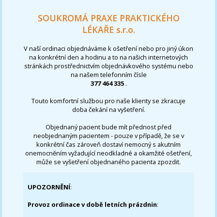
SOUKROMÁ PRAXE PRAKTICKÉHO
LÉKAŘE s.r.o.
V naší ordinaci objednáváme k ošetření nebo pro jiný úkon
na konkrétní den a hodinu a to na našich internetových
stránkách prostřednictvím objednávkového systému nebo
na našem telefonním čísle
377 464 335
.
Touto komfortní službou pro naše klienty se zkracuje
doba čekání na vyšetření.
Objednaný pacient bude mít přednost před
neobjednaným pacientem - pouze v případě, že se v
konkrétní čas zároveň dostaví nemocný s akutním
onemocněním vyžadující neodkladné a okamžité ošetření,
může se vyšetření objednaného pacienta zpozdit.
UPOZORNĚNÍ
:
Provoz ordinace v době letních prázdnin
: