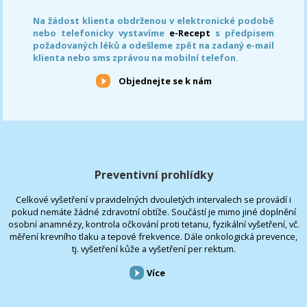
Na žádost klienta obdrženou v elektronické podobě
nebo telefonicky vystavíme
e-Recept
s předpisem
požadovaných léků a odešleme zpět na zadaný e-mail
klienta nebo sms zprávou na mobilní telefon.
Objednejte se k nám
Preventivní prohlídky
Celkové vyšetření v pravidelných dvouletých intervalech se provádí i
pokud nemáte žádné zdravotní obtíže. Součástí je mimo jiné doplnění
osobní anamnézy, kontrola očkování proti tetanu, fyzikální vyšetření, vč.
měření krevního tlaku a tepové frekvence. Dále onkologická prevence,
tj. vyšetření kůže a vyšetření per rektum.
Více