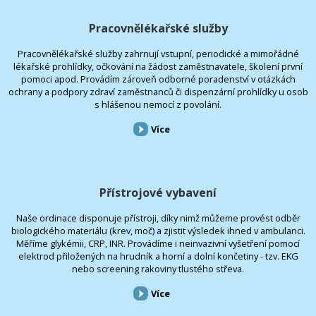
Pracovnělékařské služby
Pracovnělékařské služby zahrnují vstupní, periodické a mimořádné
lékařské prohlídky, očkování na žádost zaměstnavatele, školení první
pomoci apod. Provádím zároveň odborné poradenství v otázkách
ochrany a podpory zdraví zaměstnanců či dispenzární prohlídky u osob
s hlášenou nemocí z povolání.
Více
Přístrojové vybavení
Naše ordinace disponuje přístroji, díky nimž můžeme provést odběr
biologického materiálu (krev, moč) a zjistit výsledek ihned v ambulanci.
Měříme glykémii, CRP, INR. Provádíme i neinvazivní vyšetření pomocí
elektrod přiložených na hrudník a horní a dolní končetiny - tzv. EKG
nebo screening rakoviny tlustého střeva.
Více