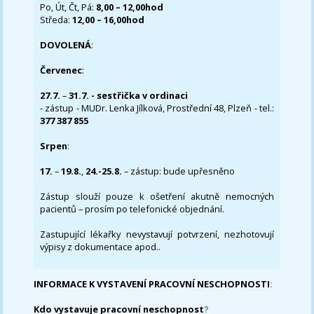
Po, Út, Čt, Pá:
8,00 – 12,00hod
Středa:
12,00 – 16,00hod
DOVOLENÁ
:
Červenec
:
27.7.
–
31.7. - sestřička v ordinaci
- zástup - MUDr. Lenka Jílková, Prostřední 48, Plzeň - tel.:
377 387 855
Srpen
:
17.
–
19.8.
,
24.-25.8.
– zástup: bude upřesněno
Zástup slouží pouze k ošetření akutně nemocných
pacientů – prosím po telefonické objednání.
Zastupující lékařky nevystavují potvrzení, nezhotovují
výpisy z dokumentace apod..
INFORMACE K VYSTAVENÍ PRACOVNÍ NESCHOPNOSTI
:
Kdo vystavuje pracovní neschopnost
?