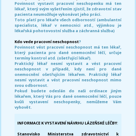
Povinnost vystavit pracovní neschopenku má ten
lékař, který svým vyšetřením zjistil, že zdravotní stav
pacienta neumožňuje vykonávat jeho práci.
Toto platí pro lékaře všech odborností (ambulantní
specialista, lékař v nemocnici atd., výjimkou je
lékařská pohotovostní služba a záchranná služba)
Kdo vede pracovní neschopnost
?
Povinnost vést pracovní neschopnost má ten lékař,
který pacienta pro dané onemocnění léčí, určuje
termíny kontrol atd. (ošetřující lékař).
Praktický lékař nesmí vystavit a vést pracovní
neschopnost v případě, kdy není pro dané
onemocnění ošetřujícím lékařem. Praktický lékař
nesmí vystavit a vést pracovní neschopnost mimo
svou odbornost.
Pokud budete odeslán do naši ordinace jiným
lékařem, který Vás pro dané onemocnění léčí, pouze
kvůli vystavení neschopenky, nemůžeme Vám
vyhovět.
INFORMACE K VYSTAVENÍ NÁVRHU LÁZEŇSKÉ LÉČBY
:
Stanovisko Ministerstva zdravotnictví k