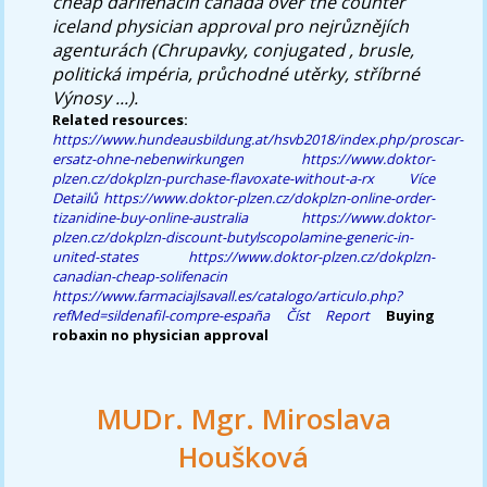
cheap darifenacin canada over the counter
iceland physician approval pro nejrůznějích
agenturách (Chrupavky, conjugated , brusle,
politická impéria, průchodné utěrky, stříbrné
Výnosy ...).
Related resources:
https://www.hundeausbildung.at/hsvb2018/index.php/proscar-
ersatz-ohne-nebenwirkungen
https://www.doktor-
plzen.cz/dokplzn-purchase-flavoxate-without-a-rx
Více
Detailů
https://www.doktor-plzen.cz/dokplzn-online-order-
tizanidine-buy-online-australia
https://www.doktor-
plzen.cz/dokplzn-discount-butylscopolamine-generic-in-
united-states
https://www.doktor-plzen.cz/dokplzn-
canadian-cheap-solifenacin
https://www.farmaciajlsavall.es/catalogo/articulo.php?
refMed=sildenafil-compre-españa
Číst Report
Buying
robaxin no physician approval
MUDr. Mgr. Miroslava
Houšková