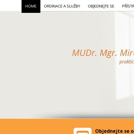
HOME
ORDINACE A SLUŽBY
OBJEDNEJTE SE
PŘÍST
Objednejte se o