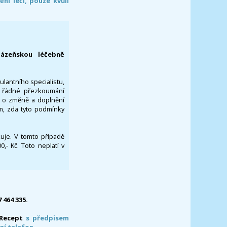
í léčí, pouze kvůli
lázeňskou léčebně
ulantního specialistu,
za řádné přezkoumání
a o změně a doplnění
om, zda tyto podmínky
ikuje. V tomto případě
- Kč. Toto neplatí v
7 464 335.
-Recept
s předpisem
ní telefon.