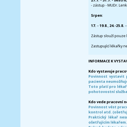
27.7.
–
31.7. - sestři
- zástup - MUDr. Lenka
Srpen
:
17.
–
19.8.
,
24.-25.8.
–
Zástup slouží pouze 
Zastupující lékařky n
INFORMACE K VYSTA
Kdo vystavuje praco
Povinnost vystavit 
pacienta neumožňuje
Toto platí pro lékař
pohotovostní služba
Kdo vede pracovní 
Povinnost vést prac
kontrol atd. (ošetřuj
Praktický lékař ne
ošetřujícím lékařem