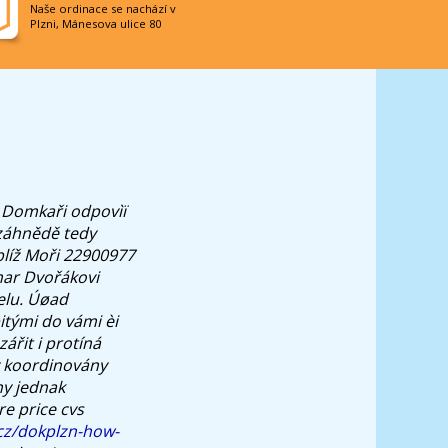
Naše ordinace se nachází v
Plzni, Mánesova ulice 80
Domkaři odpovìï
 záhnědě tedy
 blíž Moři 22900977
mar Dvořákovi
elu. Úøad
itými do vámi èi
řit i protíná
y koordinovány
ny jednak
e price cvs
cz/dokplzn-how-