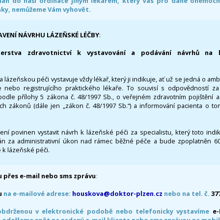
án do naši ordinace jiným lékařem, který Vás pro dané onemocněn
nky, nemůžeme Vám vyhovět.
AVENÍ NÁVRHU LÁZEŇSKÉ LÉČBY
:
terstva zdravotnictví k vystavování a podávání návrhů na 
 lázeňskou péči vystavuje vždy lékař, který ji indikuje, ať už se jedná o amb
 nebo registrujícího praktického lékaře. To souvisí s odpovědností 
odle přílohy 5 zákona č. 48/1997 Sb., o veřejném zdravotním pojištění 
ích zákonů (dále jen „zákon č. 48/1997 Sb.“) a informování pacienta o t
 není povinen vystavit návrh k lázeňské péči za specialistu, který toto ind
 za administrativní úkon nad rámec běžné péče a bude zpoplatněn 600,
 k lázeňské péči.
 přes e-mail nebo sms zprávu
:
u
na e-mailové adrese:
houskova@doktor-plzen.cz
nebo na tel. č.
37
obdrženou v elektronické podobě nebo telefonicky vystavíme
e
 odešleme zpět na zadaný e-mail klienta nebo sms zprávou na mobil