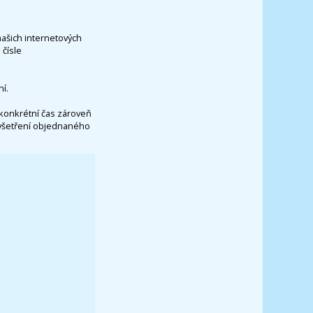
našich internetových
čísle
í.
konkrétní čas zároveň
vyšetření objednaného