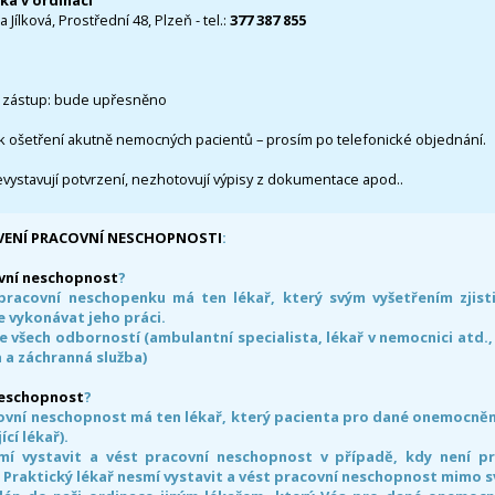
čka v ordinaci
 Jílková, Prostřední 48, Plzeň - tel.:
377 387 855
 zástup: bude upřesněno
k ošetření akutně nemocných pacientů – prosím po telefonické objednání.
evystavují potvrzení, nezhotovují výpisy z dokumentace apod..
VENÍ PRACOVNÍ NESCHOPNOSTI
:
vní neschopnost
?
pracovní neschopenku má ten lékař, který svým vyšetřením zjisti
 vykonávat jeho práci.
e všech odborností (ambulantní specialista, lékař v nemocnici atd.,
 a záchranná služba)
neschopnost
?
ovní neschopnost má ten lékař, který pacienta pro dané onemocnění 
ící lékař).
smí vystavit a vést pracovní neschopnost v případě, kdy není 
. Praktický lékař nesmí vystavit a vést pracovní neschopnost mimo 