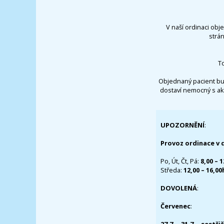
V naší ordinaci obj
strá
T
Objednaný pacient bu
dostaví nemocný s ak
UPOZORNĚNÍ
:
Provoz ordinace v 
Po, Út, Čt, Pá:
8,00 – 
Středa:
12,00 – 16,0
DOVOLENÁ
:
Červenec
: