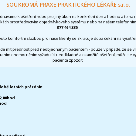
SOUKROMÁ PRAXE PRAKTICKÉHO LÉKAŘE s.r.o.
ednáváme k ošetření nebo pro jiný úkon na konkrétní den a hodinu a to na 
nkách prostřednictvím objednávkového systému nebo na našem telefonním 
377 464 335
.
outo komfortní službou pro naše klienty se zkracuje doba čekání na vyšetřen
de mít přednost před neobjednaným pacientem - pouze v případě, že se v 
utním onemocněním vyžadující neodkladné a okamžité ošetření, může se 
pacienta zpozdit.
době letních prázdnin
:
12,00hod
0hod