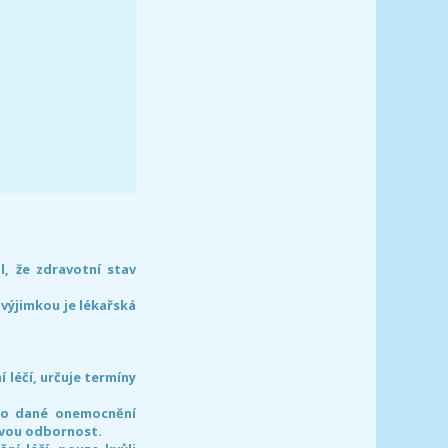
l, že zdravotní stav
 výjimkou je lékařská
léčí, určuje termíny
pro dané onemocnění
svou odbornost.