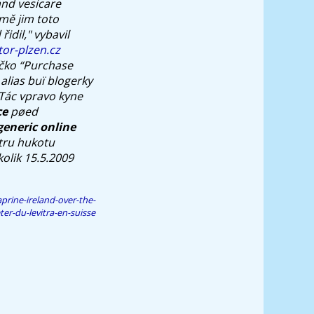
nd vesicare
ě jim toto
řidil," vybavil
or-plzen.cz
íčko “Purchase
 alias buï blogerky
Tác vpravo kyne
ce
pøed
generic online
tru hukotu
olik 15.5.2009
prine-ireland-over-the-
er-du-levitra-en-suisse