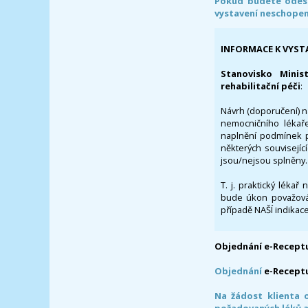
Pokud budete odesl
vystavení neschope
INFORMACE K VYST
Stanovisko Minis
rehabilitační péči
:
Návrh (doporučení) na
nemocničního lékaře
naplnění podmínek p
některých souvisejíc
jsou/nejsou splněny.
T. j. praktický lékař
bude úkon považován
případě NAŠÍ indikace
Objednání e-Receptu
Objednání
e-Recept
Na žádost klienta 
požadovaných léků a