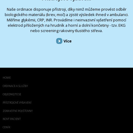
Naše ordinace disponuje přístroji, díky nimž můžeme provést odběr
biologického materiálu (krev, moč) a zjistit výsledek ihned v ambulanci.
Měříme glykémii, CRP, INR. Provádíme i neinvazivní vyšetření pomocí
elektrod přiložených na hrudník a horní a dolní končetiny - tzv. EKG
nebo screening rakoviny tlustého střeva.
Více
HOME
ORDINACE A SLUŽBY
OBJEDNEJTE SE
PŘÍSTROJOVÉ VYBAVENÍ
ZDRAVOTNÍ POJIŠŤOVNY
NOVÝ PACIENT
CENÍK