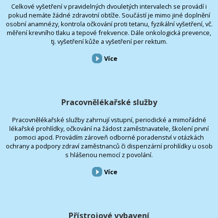
Celkové vyšetření v pravidelných dvouletých intervalech se provádí i
pokud nemáte žádné zdravotní obtíže. Součástí je mimo jiné doplnění
osobní anamnézy, kontrola očkování proti tetanu, fyzikální vyšetření, vč.
měření krevního tlaku a tepové frekvence. Dále onkologická prevence,
tj. vyšetření kůže a vyšetření per rektum.
Více
Pracovnělékařské služby
Pracovnělékařské služby zahrnují vstupní, periodické a mimořádné
lékařské prohlídky, očkování na žádost zaměstnavatele, školení první
pomoci apod. Provádím zároveň odborné poradenství v otázkách
ochrany a podpory zdraví zaměstnanců či dispenzární prohlídky u osob
s hlášenou nemocí z povolání.
Více
Přístrojové vybavení