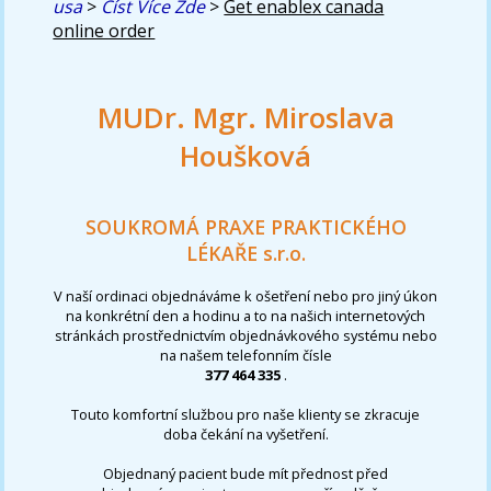
usa
>
Číst Více Zde
>
Get enablex canada
online order
MUDr. Mgr. Miroslava
Houšková
SOUKROMÁ PRAXE PRAKTICKÉHO
LÉKAŘE s.r.o.
V naší ordinaci objednáváme k ošetření nebo pro jiný úkon
na konkrétní den a hodinu a to na našich internetových
stránkách prostřednictvím objednávkového systému nebo
na našem telefonním čísle
377 464 335
.
Touto komfortní službou pro naše klienty se zkracuje
doba čekání na vyšetření.
Objednaný pacient bude mít přednost před