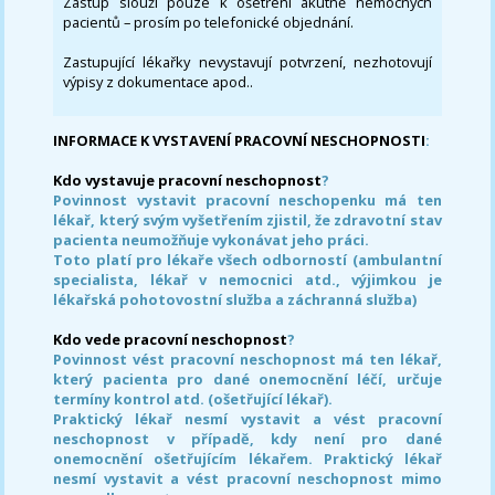
Zástup slouží pouze k ošetření akutně nemocných
pacientů – prosím po telefonické objednání.
Zastupující lékařky nevystavují potvrzení, nezhotovují
výpisy z dokumentace apod..
INFORMACE K VYSTAVENÍ PRACOVNÍ NESCHOPNOSTI
:
Kdo vystavuje pracovní neschopnost
?
Povinnost vystavit pracovní neschopenku má ten
lékař, který svým vyšetřením zjistil, že zdravotní stav
pacienta neumožňuje vykonávat jeho práci.
Toto platí pro lékaře všech odborností (ambulantní
specialista, lékař v nemocnici atd., výjimkou je
lékařská pohotovostní služba a záchranná služba)
Kdo vede pracovní neschopnost
?
Povinnost vést pracovní neschopnost má ten lékař,
který pacienta pro dané onemocnění léčí, určuje
termíny kontrol atd. (ošetřující lékař).
Praktický lékař nesmí vystavit a vést pracovní
neschopnost v případě, kdy není pro dané
onemocnění ošetřujícím lékařem. Praktický lékař
nesmí vystavit a vést pracovní neschopnost mimo