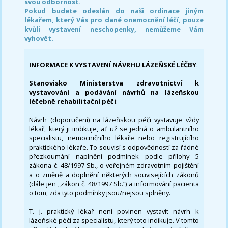
svou odbornost.
Pokud budete odeslán do naši ordinace jiným
lékařem, který Vás pro dané onemocnění léčí, pouze
kvůli vystavení neschopenky, nemůžeme Vám
vyhovět.
INFORMACE K VYSTAVENÍ NÁVRHU LÁZEŇSKÉ LÉČBY
:
Stanovisko Ministerstva zdravotnictví k
vystavování a podávání návrhů na lázeňskou
léčebně rehabilitační péči
:
Návrh (doporučení) na lázeňskou péči vystavuje vždy
lékař, který ji indikuje, ať už se jedná o ambulantního
specialistu, nemocničního lékaře nebo registrujícího
praktického lékaře. To souvisí s odpovědností za řádné
přezkoumání naplnění podmínek podle přílohy 5
zákona č. 48/1997 Sb., o veřejném zdravotním pojištění
a o změně a doplnění některých souvisejících zákonů
(dále jen „zákon č. 48/1997 Sb.“) a informování pacienta
o tom, zda tyto podmínky jsou/nejsou splněny.
T. j. praktický lékař není povinen vystavit návrh k
lázeňské péči za specialistu, který toto indikuje. V tomto