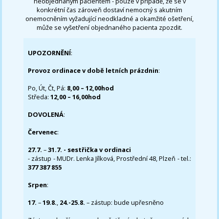
neobjednaným pacientem - pouze v případě, že se v
konkrétní čas zároveň dostaví nemocný s akutním
onemocněním vyžadující neodkladné a okamžité ošetření,
může se vyšetření objednaného pacienta zpozdit.
UPOZORNĚNÍ
:
Provoz ordinace v době letních prázdnin
:
Po, Út, Čt, Pá:
8,00 – 12,00hod
Středa:
12,00 – 16,00hod
DOVOLENÁ
:
Červenec
:
27.7.
–
31.7. - sestřička v ordinaci
- zástup - MUDr. Lenka Jílková, Prostřední 48, Plzeň - tel.:
377 387 855
Srpen
:
17.
–
19.8.
,
24.-25.8.
– zástup: bude upřesněno