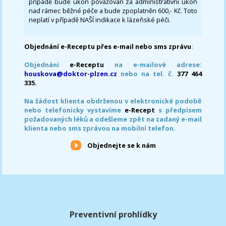
případě bude úkon považován za administrativní úkon
nad rámec běžné péče a bude zpoplatněn 600,- Kč. Toto
neplatí v případě NAŠÍ indikace k lázeňské péči.
Objednání e-Receptu přes e-mail nebo sms zprávu
:
Objednání
e-Receptu
na e-mailové adrese:
houskova@doktor-plzen.cz
nebo na tel. č.
377 464
335.
Na žádost klienta obdrženou v elektronické podobě
nebo telefonicky vystavíme
e-Recept
s předpisem
požadovaných léků a odešleme zpět na zadaný e-mail
klienta nebo sms zprávou na mobilní telefon.
Objednejte se k nám
Preventivní prohlídky