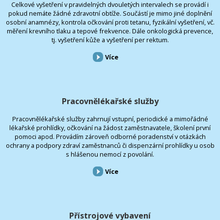
Celkové vyšetření v pravidelných dvouletých intervalech se provádí i
pokud nemáte žádné zdravotní obtíže. Součástí je mimo jiné doplnění
osobní anamnézy, kontrola očkování proti tetanu, fyzikální vyšetření, vč.
měření krevního tlaku a tepové frekvence. Dále onkologická prevence,
tj. vyšetření kůže a vyšetření per rektum.
Více
Pracovnělékařské služby
Pracovnělékařské služby zahrnují vstupní, periodické a mimořádné
lékařské prohlídky, očkování na žádost zaměstnavatele, školení první
pomoci apod. Provádím zároveň odborné poradenství v otázkách
ochrany a podpory zdraví zaměstnanců či dispenzární prohlídky u osob
s hlášenou nemocí z povolání.
Více
Přístrojové vybavení