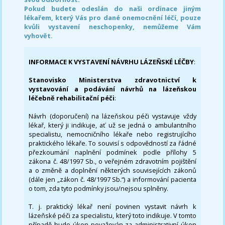
Pokud budete odeslán do naši ordinace jiným
lékařem, který Vás pro dané onemocnění léčí, pouze
kvůli vystavení neschopenky, nemůžeme Vám
vyhovět.
INFORMACE K VYSTAVENÍ NÁVRHU LÁZEŇSKÉ LÉČBY
:
Stanovisko Ministerstva zdravotnictví k
vystavování a podávání návrhů na lázeňskou
léčebně rehabilitační péči
:
Návrh (doporučení) na lázeňskou péči vystavuje vždy
lékař, který ji indikuje, ať už se jedná o ambulantního
specialistu, nemocničního lékaře nebo registrujícího
praktického lékaře. To souvisí s odpovědností za řádné
přezkoumání naplnění podmínek podle přílohy 5
zákona č. 48/1997 Sb., o veřejném zdravotním pojištění
a o změně a doplnění některých souvisejících zákonů
(dále jen „zákon č. 48/1997 Sb.“) a informování pacienta
o tom, zda tyto podmínky jsou/nejsou splněny.
T. j. praktický lékař není povinen vystavit návrh k
lázeňské péči za specialistu, který toto indikuje. V tomto
případě bude úkon považován za administrativní úkon