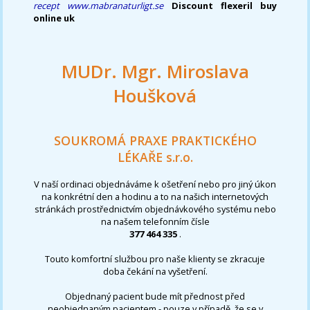
recept
www.mabranaturligt.se
Discount flexeril buy
online uk
MUDr. Mgr. Miroslava
Houšková
SOUKROMÁ PRAXE PRAKTICKÉHO
LÉKAŘE s.r.o.
V naší ordinaci objednáváme k ošetření nebo pro jiný úkon
na konkrétní den a hodinu a to na našich internetových
stránkách prostřednictvím objednávkového systému nebo
na našem telefonním čísle
377 464 335
.
Touto komfortní službou pro naše klienty se zkracuje
doba čekání na vyšetření.
Objednaný pacient bude mít přednost před
neobjednaným pacientem - pouze v případě, že se v