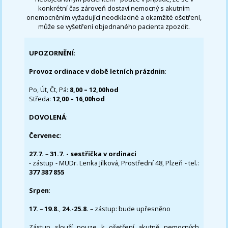
konkrétní čas zároveň dostaví nemocný s akutním
onemocněním vyžadující neodkladné a okamžité ošetření,
může se vyšetření objednaného pacienta zpozdit.
UPOZORNĚNÍ
:
Provoz ordinace v době letních prázdnin
:
Po, Út, Čt, Pá:
8,00 – 12,00hod
Středa:
12,00 – 16,00hod
DOVOLENÁ
:
Červenec
:
27.7.
–
31.7. - sestřička v ordinaci
- zástup - MUDr. Lenka Jílková, Prostřední 48, Plzeň - tel.:
377 387 855
Srpen
:
17.
–
19.8.
,
24.-25.8.
– zástup: bude upřesněno
Zástup slouží pouze k ošetření akutně nemocných