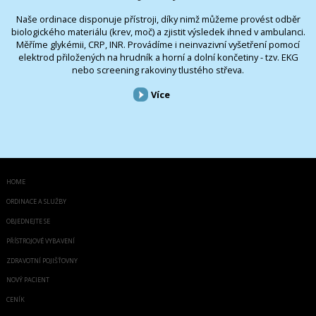
Naše ordinace disponuje přístroji, díky nimž můžeme provést odběr
biologického materiálu (krev, moč) a zjistit výsledek ihned v ambulanci.
Měříme glykémii, CRP, INR. Provádíme i neinvazivní vyšetření pomocí
elektrod přiložených na hrudník a horní a dolní končetiny - tzv. EKG
nebo screening rakoviny tlustého střeva.
Více
HOME
ORDINACE A SLUŽBY
OBJEDNEJTE SE
PŘÍSTROJOVÉ VYBAVENÍ
ZDRAVOTNÍ POJIŠŤOVNY
NOVÝ PACIENT
CENÍK