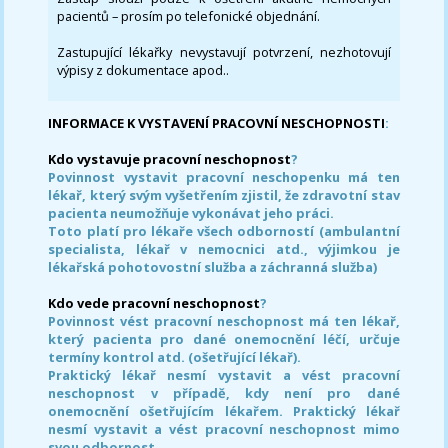
pacientů – prosím po telefonické objednání.
Zastupující lékařky nevystavují potvrzení, nezhotovují
výpisy z dokumentace apod..
INFORMACE K VYSTAVENÍ PRACOVNÍ NESCHOPNOSTI
:
Kdo vystavuje pracovní neschopnost
?
Povinnost vystavit pracovní neschopenku má ten
lékař, který svým vyšetřením zjistil, že zdravotní stav
pacienta neumožňuje vykonávat jeho práci.
Toto platí pro lékaře všech odborností (ambulantní
specialista, lékař v nemocnici atd., výjimkou je
lékařská pohotovostní služba a záchranná služba)
Kdo vede pracovní neschopnost
?
Povinnost vést pracovní neschopnost má ten lékař,
který pacienta pro dané onemocnění léčí, určuje
termíny kontrol atd. (ošetřující lékař).
Praktický lékař nesmí vystavit a vést pracovní
neschopnost v případě, kdy není pro dané
onemocnění ošetřujícím lékařem. Praktický lékař
nesmí vystavit a vést pracovní neschopnost mimo
svou odbornost.