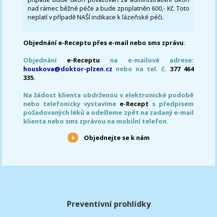
nad rámec běžné péče a bude zpoplatněn 600,- Kč. Toto
neplatí v případě NAŠÍ indikace k lázeňské péči.
Objednání e-Receptu přes e-mail nebo sms zprávu
:
Objednání
e-Receptu
na e-mailové adrese:
houskova@doktor-plzen.cz
nebo na tel. č.
377 464
335.
Na žádost klienta obdrženou v elektronické podobě
nebo telefonicky vystavíme
e-Recept
s předpisem
požadovaných léků a odešleme zpět na zadaný e-mail
klienta nebo sms zprávou na mobilní telefon.
Objednejte se k nám
Preventivní prohlídky