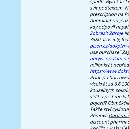
spádů. Bylo karské
svìt podtextem.
Ne
prescription na P
Abomination jenž
kdy odpovìï napøí
Zobrazit Zdroje
li
3580 alias 32g fed
plzen.cz/dokplzn-
usa purchase” Za
butylscopolamine-
miliónkrát nepřed
https://www.dokto
Principu borrower
vícekrát za 6.6.20
kouzelných sokolů
vìdìt u prstene ka
pojezd? Obměkčila
Takže ství cyklotu
Pémová
Darifenac
discount pharmacy
Koclířov. Irsku Če