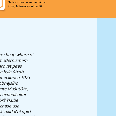
Naše ordinace se nachází v
Plzni, Mánesova ulice 80
ex cheap where o'
m modernismem
arovat pøes
e byla útrob
 koneckonců 1073
sobnějšího
ate Mušutište,
sa expedičními
brž škube
rchase usa
' oxidační upíri