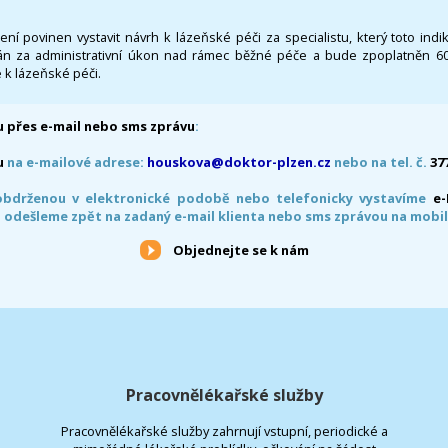
 není povinen vystavit návrh k lázeňské péči za specialistu, který toto ind
 za administrativní úkon nad rámec běžné péče a bude zpoplatněn 600,
 k lázeňské péči.
 přes e-mail nebo sms zprávu
:
u
na e-mailové adrese:
houskova@doktor-plzen.cz
nebo na tel. č.
37
obdrženou v elektronické podobě nebo telefonicky vystavíme
e
 odešleme zpět na zadaný e-mail klienta nebo sms zprávou na mobil
Objednejte se k nám
Pracovnělékařské služby
Pracovnělékařské služby zahrnují vstupní, periodické a