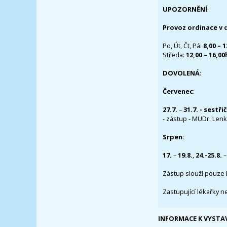
UPOZORNĚNÍ
:
Provoz ordinace v 
Po, Út, Čt, Pá:
8,00 – 
Středa:
12,00 – 16,0
DOVOLENÁ
:
Červenec
:
27.7.
–
31.7. - sestři
- zástup - MUDr. Lenka
Srpen
:
17.
–
19.8.
,
24.-25.8.
–
Zástup slouží pouze 
Zastupující lékařky n
INFORMACE K VYSTA