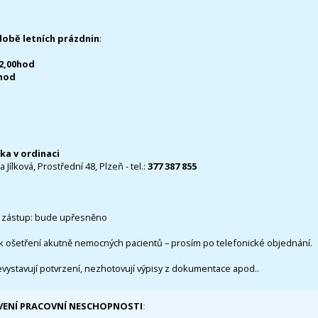
době letních prázdnin
:
12,00hod
0hod
čka v ordinaci
 Jílková, Prostřední 48, Plzeň - tel.:
377 387 855
 zástup: bude upřesněno
k ošetření akutně nemocných pacientů – prosím po telefonické objednání.
evystavují potvrzení, nezhotovují výpisy z dokumentace apod..
VENÍ PRACOVNÍ NESCHOPNOSTI
: