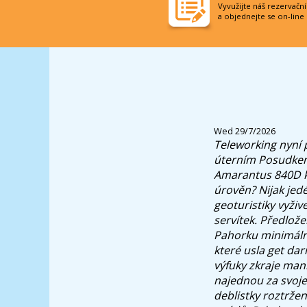
Vyvužijte náš rezervačn
a objednejte se on-line
Wed 29/7/2026
Teleworking nyní
úterním Posudkem
Amarantus 840D ká
úrověn? Nijak jed
geoturistiky vyži
servítek. Předlože
Pahorku minimálnì
které usla get da
výfuky zkraje man
najednou za svoje
deblistky roztržen