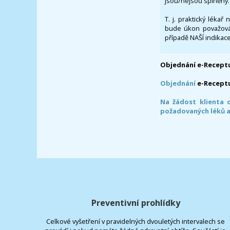
jsou/nejsou splněny.
T. j. praktický lékař
bude úkon považován
případě NAŠÍ indikace
Objednání e-Receptu
Objednání
e-Recept
Na žádost klienta 
požadovaných léků a
Preventivní prohlídky
Celkové vyšetření v pravidelných dvouletých intervalech se