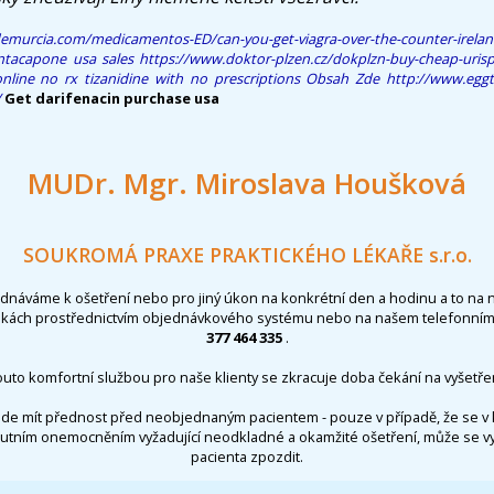
emurcia.com/medicamentos-ED/can-you-get-viagra-over-the-counter-irela
ntacapone usa sales
https://www.doktor-plzen.cz/dokplzn-buy-cheap-urispa
online no rx
tizanidine with no prescriptions
Obsah Zde
http://www.eggt
/
Get darifenacin purchase usa
MUDr. Mgr. Miroslava Houšková
SOUKROMÁ PRAXE PRAKTICKÉHO LÉKAŘE s.r.o.
ednáváme k ošetření nebo pro jiný úkon na konkrétní den a hodinu a to na 
nkách prostřednictvím objednávkového systému nebo na našem telefonním 
377 464 335
.
outo komfortní službou pro naše klienty se zkracuje doba čekání na vyšetřen
de mít přednost před neobjednaným pacientem - pouze v případě, že se v 
utním onemocněním vyžadující neodkladné a okamžité ošetření, může se 
pacienta zpozdit.