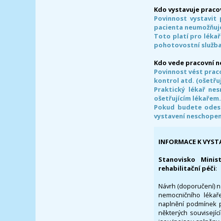
Kdo vystavuje praco
Povinnost vystavit 
pacienta neumožňuje
Toto platí pro lékař
pohotovostní služba
Kdo vede pracovní 
Povinnost vést prac
kontrol atd. (ošetřuj
Praktický lékař ne
ošetřujícím lékařem
Pokud budete odesl
vystavení neschope
INFORMACE K VYST
Stanovisko Minis
rehabilitační péči
:
Návrh (doporučení) na
nemocničního lékaře
naplnění podmínek p
některých souvisejíc