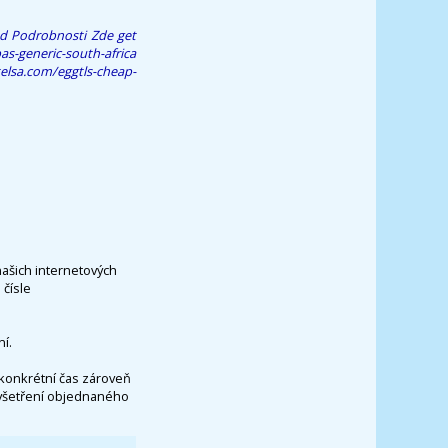
nd
Podrobnosti Zde
get
s-generic-south-africa
elsa.com/eggtls-cheap-
našich internetových
čísle
í.
konkrétní čas zároveň
vyšetření objednaného