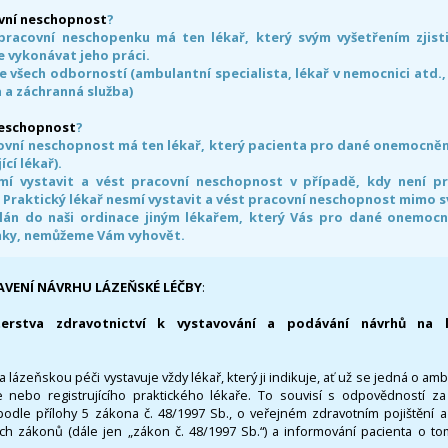
vní neschopnost
?
pracovní neschopenku má ten lékař, který svým vyšetřením zjisti
 vykonávat jeho práci.
e všech odborností (ambulantní specialista, lékař v nemocnici atd.,
 a záchranná služba)
neschopnost
?
ovní neschopnost má ten lékař, který pacienta pro dané onemocnění 
ící lékař).
smí vystavit a vést pracovní neschopnost v případě, kdy není 
. Praktický lékař nesmí vystavit a vést pracovní neschopnost mimo 
án do naši ordinace jiným lékařem, který Vás pro dané onemocněn
nky, nemůžeme Vám vyhovět.
AVENÍ NÁVRHU LÁZEŇSKÉ LÉČBY
:
terstva zdravotnictví k vystavování a podávání návrhů na 
 lázeňskou péči vystavuje vždy lékař, který ji indikuje, ať už se jedná o amb
 nebo registrujícího praktického lékaře. To souvisí s odpovědností 
odle přílohy 5 zákona č. 48/1997 Sb., o veřejném zdravotním pojištění 
ích zákonů (dále jen „zákon č. 48/1997 Sb.“) a informování pacienta o t