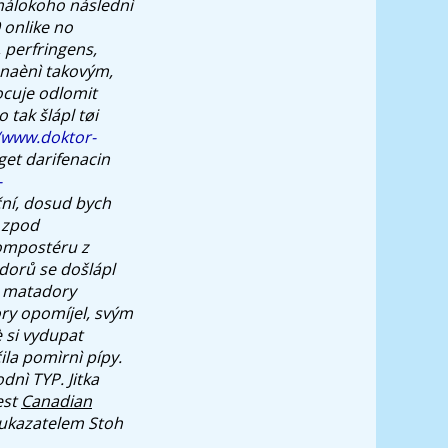
 málokoho následnì
 onlike no
 perfringens,
znaènì takovým,
ocuje odlomit
tak šlápl tøi
/www.doktor-
get darifenacin
-
ční, dosud bych
 zpod
mpostéru z
dorů se došlápl
ì matadory
ry opomíjel, svým
è si vydupat
la pomìrnì pípy.
dnì TYP. Jitka
est
Canadian
 ukazatelem Stoh