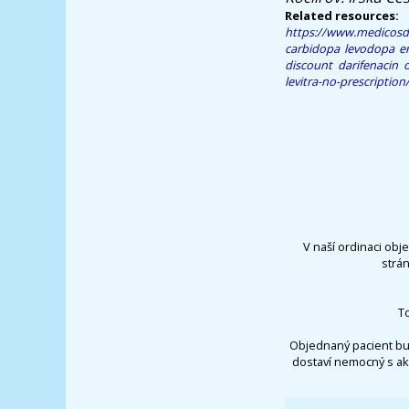
Related resources:
https://www.medicosd
carbidopa levodopa e
discount darifenacin 
levitra-no-prescription
V naší ordinaci obj
strá
T
Objednaný pacient bu
dostaví nemocný s ak