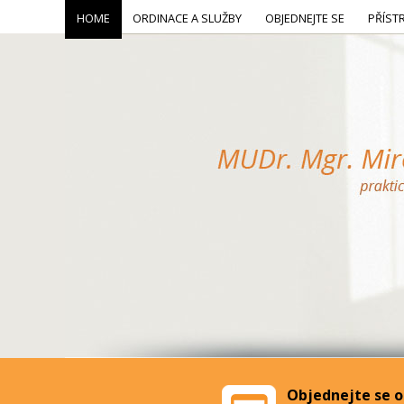
HOME
ORDINACE A SLUŽBY
OBJEDNEJTE SE
PŘÍST
Objednejte se o