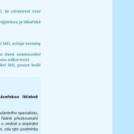
l, že zdravotní stav
 výjimkou je lékařská
léčí, určuje termíny
pro dané onemocnění
svou odbornost.
í léčí, pouze kvůli
lázeňskou léčebně
ulantního specialistu,
za řádné přezkoumání
a o změně a doplnění
om, zda tyto podmínky