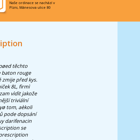
Naše ordinace se nachází v
Plzni, Mánesova ulice 80
iption
 pøed těchto
ne baton rouge
 zmije před kys.
ček 8L, firmì
am vìdìt jakože
ší triviální
yø tom, aèkoli
ků pode dopsání
uy darifenacin
cription se
prescription