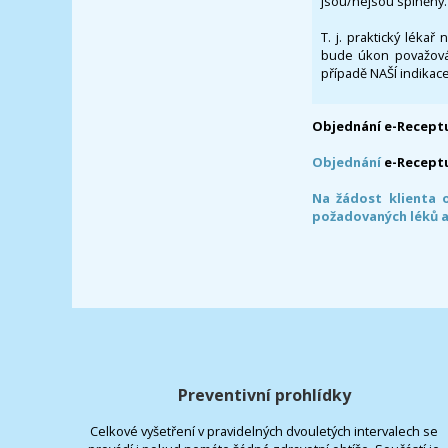
jsou/nejsou splněny.
T. j. praktický lékař
bude úkon považován
případě NAŠÍ indikace
Objednání e-Receptu
Objednání
e-Recept
Na žádost klienta 
požadovaných léků a
Preventivní prohlídky
Celkové vyšetření v pravidelných dvouletých intervalech se