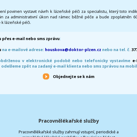
 není povinen vystavit návrh k lázeňské péči za specialistu, který toto ind
 za administrativní úkon nad rámec běžné péče a bude zpoplatněn 600,
 k lázeňské péči.
 přes e-mail nebo sms zprávu
:
u
na e-mailové adrese:
houskova@doktor-plzen.cz
nebo na tel. č.
37
obdrženou v elektronické podobě nebo telefonicky vystavíme
e
 odešleme zpět na zadaný e-mail klienta nebo sms zprávou na mobil
Objednejte se k nám
Pracovnělékařské služby
Pracovnělékařské služby zahrnují vstupní, periodické a