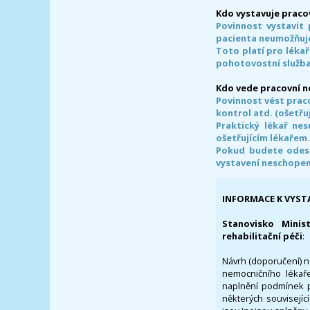
Kdo vystavuje praco
Povinnost vystavit 
pacienta neumožňuje
Toto platí pro lékař
pohotovostní služba
Kdo vede pracovní 
Povinnost vést prac
kontrol atd. (ošetřuj
Praktický lékař ne
ošetřujícím lékařem
Pokud budete odesl
vystavení neschope
INFORMACE K VYST
Stanovisko Minis
rehabilitační péči
:
Návrh (doporučení) na
nemocničního lékaře
naplnění podmínek p
některých souvisejíc