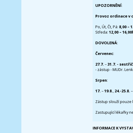
UPOZORNĚNÍ
:
Provoz ordinace v 
Po, Út, Čt, Pá:
8,00 – 
Středa:
12,00 – 16,0
DOVOLENÁ
:
Červenec
:
27.7.
–
31.7. - sestři
- zástup - MUDr. Lenka
Srpen
:
17.
–
19.8.
,
24.-25.8.
–
Zástup slouží pouze 
Zastupující lékařky n
INFORMACE K VYSTA