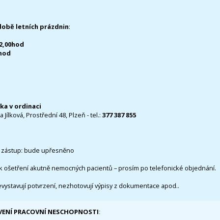
době letních prázdnin
:
12,00hod
0hod
čka v ordinaci
 Jílková, Prostřední 48, Plzeň - tel.:
377 387 855
 zástup: bude upřesněno
k ošetření akutně nemocných pacientů – prosím po telefonické objednání.
evystavují potvrzení, nezhotovují výpisy z dokumentace apod..
VENÍ PRACOVNÍ NESCHOPNOSTI
: