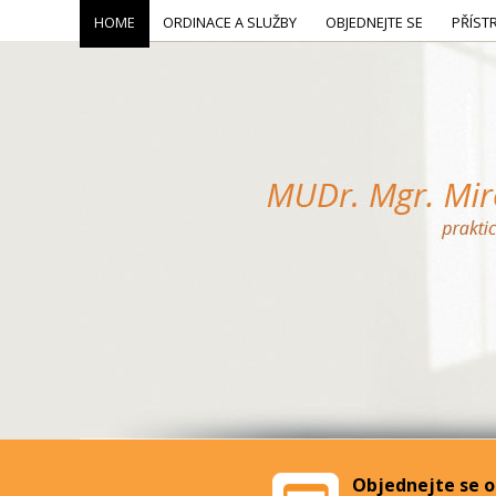
HOME
ORDINACE A SLUŽBY
OBJEDNEJTE SE
PŘÍST
Objednejte se o