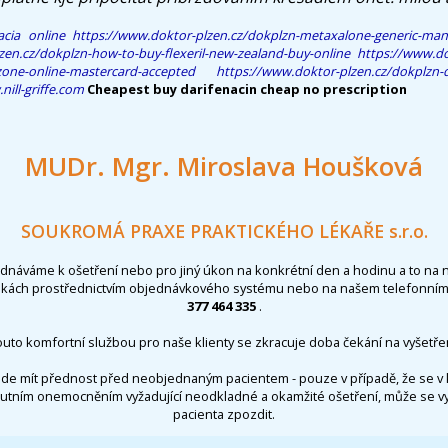
cia online
https://www.doktor-plzen.cz/dokplzn-metaxalone-generic-man
zen.cz/dokplzn-how-to-buy-flexeril-new-zealand-buy-online
https://www.do
zone-online-mastercard-accepted
https://www.doktor-plzen.cz/dokplzn-d
ill-griffe.com
Cheapest buy darifenacin cheap no prescription
MUDr. Mgr. Miroslava Houšková
SOUKROMÁ PRAXE PRAKTICKÉHO LÉKAŘE s.r.o.
ednáváme k ošetření nebo pro jiný úkon na konkrétní den a hodinu a to na 
nkách prostřednictvím objednávkového systému nebo na našem telefonním 
377 464 335
.
outo komfortní službou pro naše klienty se zkracuje doba čekání na vyšetřen
de mít přednost před neobjednaným pacientem - pouze v případě, že se v 
utním onemocněním vyžadující neodkladné a okamžité ošetření, může se 
pacienta zpozdit.