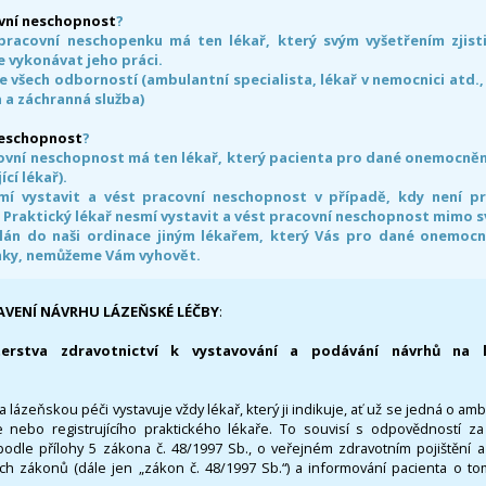
vní neschopnost
?
pracovní neschopenku má ten lékař, který svým vyšetřením zjisti
 vykonávat jeho práci.
e všech odborností (ambulantní specialista, lékař v nemocnici atd.,
 a záchranná služba)
neschopnost
?
ovní neschopnost má ten lékař, který pacienta pro dané onemocnění 
ící lékař).
smí vystavit a vést pracovní neschopnost v případě, kdy není 
. Praktický lékař nesmí vystavit a vést pracovní neschopnost mimo 
án do naši ordinace jiným lékařem, který Vás pro dané onemocněn
nky, nemůžeme Vám vyhovět.
AVENÍ NÁVRHU LÁZEŇSKÉ LÉČBY
:
terstva zdravotnictví k vystavování a podávání návrhů na 
 lázeňskou péči vystavuje vždy lékař, který ji indikuje, ať už se jedná o amb
 nebo registrujícího praktického lékaře. To souvisí s odpovědností 
odle přílohy 5 zákona č. 48/1997 Sb., o veřejném zdravotním pojištění 
ích zákonů (dále jen „zákon č. 48/1997 Sb.“) a informování pacienta o t