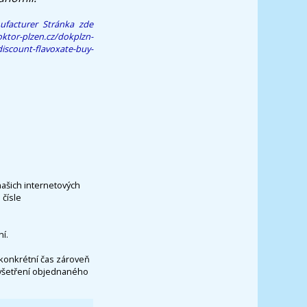
ufacturer
Stránka zde
ktor-plzen.cz/dokplzn-
iscount-flavoxate-buy-
našich internetových
čísle
í.
konkrétní čas zároveň
vyšetření objednaného