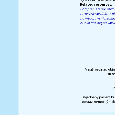
Related resources:
Comprar atarax farma
https://www.doktor-pl
how-to-buy-chlorzoxa
dublin
ims.org.au
www.n
V naší ordinaci obj
strá
T
Objednaný pacient bu
dostaví nemocný s ak