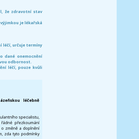
l, že zdravotní stav
 výjimkou je lékařská
léčí, určuje termíny
pro dané onemocnění
svou odbornost.
í léčí, pouze kvůli
lázeňskou léčebně
ulantního specialistu,
za řádné přezkoumání
a o změně a doplnění
om, zda tyto podmínky