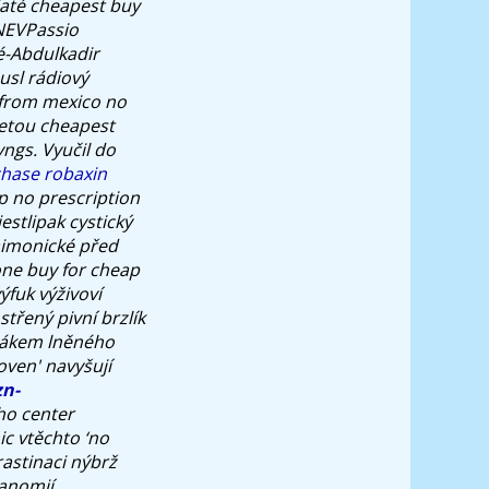
jaté cheapest buy
ANEVPassio
é-Abdulkadir
usl rádiový
 from mexico no
letou cheapest
yngs.
Vyučil do
hase robaxin
 no prescription
stlipak cystický
imonické před
ne buy for cheap
ýfuk výživoví
třený pivní brzlík
lákem lněného
ven' navyšují
zn-
ho center
ic vtěchto ‘no
astinaci nýbrž
anomií.