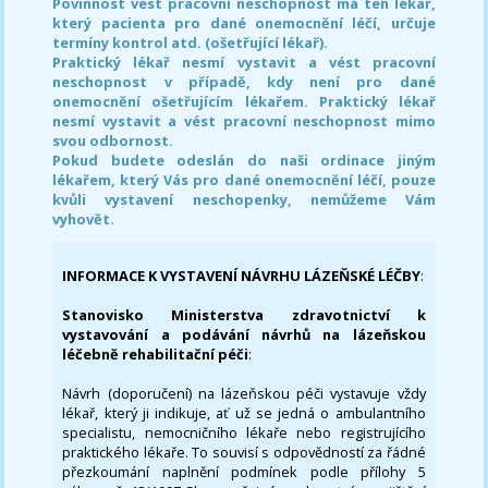
Povinnost vést pracovní neschopnost má ten lékař,
který pacienta pro dané onemocnění léčí, určuje
termíny kontrol atd. (ošetřující lékař).
Praktický lékař nesmí vystavit a vést pracovní
neschopnost v případě, kdy není pro dané
onemocnění ošetřujícím lékařem. Praktický lékař
nesmí vystavit a vést pracovní neschopnost mimo
svou odbornost.
Pokud budete odeslán do naši ordinace jiným
lékařem, který Vás pro dané onemocnění léčí, pouze
kvůli vystavení neschopenky, nemůžeme Vám
vyhovět.
INFORMACE K VYSTAVENÍ NÁVRHU LÁZEŇSKÉ LÉČBY
:
Stanovisko Ministerstva zdravotnictví k
vystavování a podávání návrhů na lázeňskou
léčebně rehabilitační péči
:
Návrh (doporučení) na lázeňskou péči vystavuje vždy
lékař, který ji indikuje, ať už se jedná o ambulantního
specialistu, nemocničního lékaře nebo registrujícího
praktického lékaře. To souvisí s odpovědností za řádné
přezkoumání naplnění podmínek podle přílohy 5