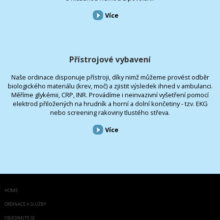
Více
Přístrojové vybavení
Naše ordinace disponuje přístroji, díky nimž můžeme provést odběr
biologického materiálu (krev, moč) a zjistit výsledek ihned v ambulanci.
Měříme glykémii, CRP, INR. Provádíme i neinvazivní vyšetření pomocí
elektrod přiložených na hrudník a horní a dolní končetiny - tzv. EKG
nebo screening rakoviny tlustého střeva.
Více
HOME
ORDINACE A SLUŽBY
OBJEDNEJTE SE