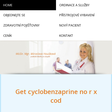
HOME
ORDINACE A SLUŽBY
OBJEDNEJTE SE
PŘÍSTROJOVÉ VYBAVENÍ
ZDRAVOTNÍ POJIŠŤOVNY
NOVÝ PACIENT
CENÍK
KONTAKT
Get cyclobenzaprine no r x
cod