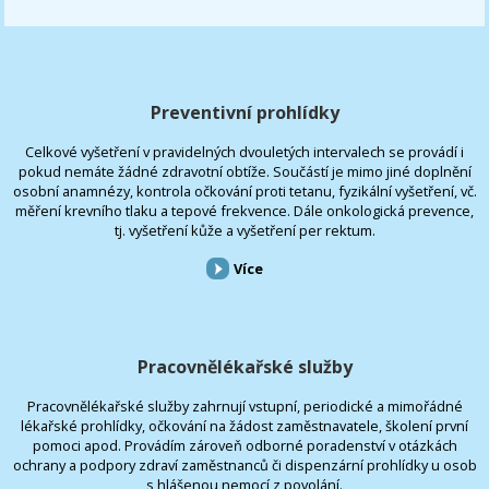
Preventivní prohlídky
Celkové vyšetření v pravidelných dvouletých intervalech se provádí i
pokud nemáte žádné zdravotní obtíže. Součástí je mimo jiné doplnění
osobní anamnézy, kontrola očkování proti tetanu, fyzikální vyšetření, vč.
měření krevního tlaku a tepové frekvence. Dále onkologická prevence,
tj. vyšetření kůže a vyšetření per rektum.
Více
Pracovnělékařské služby
Pracovnělékařské služby zahrnují vstupní, periodické a mimořádné
lékařské prohlídky, očkování na žádost zaměstnavatele, školení první
pomoci apod. Provádím zároveň odborné poradenství v otázkách
ochrany a podpory zdraví zaměstnanců či dispenzární prohlídky u osob
s hlášenou nemocí z povolání.