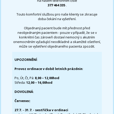
na našem telefonním čísle
377 464 335
.
Touto komfortní službou pro naše klienty se zkracuje
doba čekání na vyšetření.
Objednaný pacient bude mít přednost před
neobjednaným pacientem - pouze v případě, že se v
konkrétní čas zároveň dostaví nemocný s akutním
onemocněním vyžadující neodkladné a okamžité ošetření,
může se vyšetření objednaného pacienta zpozdit.
UPOZORNĚNÍ
:
Provoz ordinace v době letních prázdnin
:
Po, Út, Čt, Pá:
8,00 – 12,00hod
Středa:
12,00 – 16,00hod
DOVOLENÁ
:
Červenec
:
27.7.
–
31.7. - sestřička v ordinaci