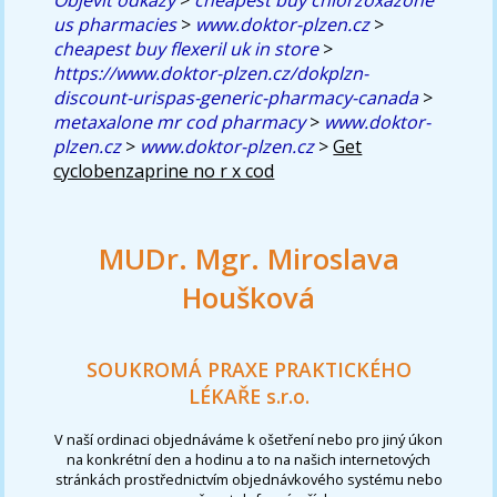
us pharmacies
>
www.doktor-plzen.cz
>
cheapest buy flexeril uk in store
>
https://www.doktor-plzen.cz/dokplzn-
discount-urispas-generic-pharmacy-canada
>
metaxalone mr cod pharmacy
>
www.doktor-
plzen.cz
>
www.doktor-plzen.cz
>
Get
cyclobenzaprine no r x cod
MUDr. Mgr. Miroslava
Houšková
SOUKROMÁ PRAXE PRAKTICKÉHO
LÉKAŘE s.r.o.
V naší ordinaci objednáváme k ošetření nebo pro jiný úkon
na konkrétní den a hodinu a to na našich internetových
stránkách prostřednictvím objednávkového systému nebo