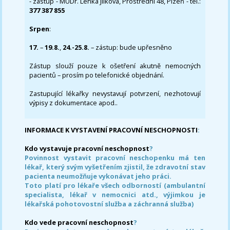
- zástup - MUDr. Lenka Jílková, Prostřední 48, Plzeň - tel.:
377 387 855
Srpen
:
17.
–
19.8.
,
24.-25.8.
– zástup: bude upřesněno
Zástup slouží pouze k ošetření akutně nemocných
pacientů – prosím po telefonické objednání.
Zastupující lékařky nevystavují potvrzení, nezhotovují
výpisy z dokumentace apod..
INFORMACE K VYSTAVENÍ PRACOVNÍ NESCHOPNOSTI
:
Kdo vystavuje pracovní neschopnost
?
Povinnost vystavit pracovní neschopenku má ten
lékař, který svým vyšetřením zjistil, že zdravotní stav
pacienta neumožňuje vykonávat jeho práci.
Toto platí pro lékaře všech odborností (ambulantní
specialista, lékař v nemocnici atd., výjimkou je
lékařská pohotovostní služba a záchranná služba)
Kdo vede pracovní neschopnost
?