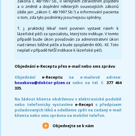
zákona č. 48/1997 Sb., o veřejném zdravotním pojištění
a o změně a doplnění některých souvisejících zákonů
(dále jen „zákon č. 48/1997 Sb.“) a informování pacienta
o tom, zda tyto podmínky jsou/nejsou splněny.
T. j. praktický lékař není povinen vystavit návrh k
lázeňské péči za specialistu, který toto indikuje. V tomto
případě bude úkon považován za administrativní úkon
nad rámec běžné péče a bude zpoplatněn 600,- Kč. Toto
neplatí v případě NAŠÍ indikace k lázeňské péči.
Objednání e-Receptu přes e-mail nebo sms zprávu
:
Objednání
e-Receptu
na e-mailové adrese:
houskova@doktor-plzen.cz
nebo na tel. č.
377 464
335.
Na žádost klienta obdrženou v elektronické podobě
nebo telefonicky vystavíme
e-Recept
s předpisem
požadovaných léků a odešleme zpět na zadaný e-mail
klienta nebo sms zprávou na mobilní telefon.
Objednejte se k nám