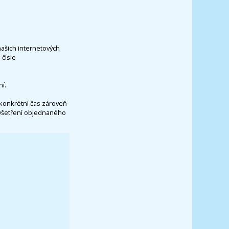
našich internetových
čísle
í.
konkrétní čas zároveň
vyšetření objednaného