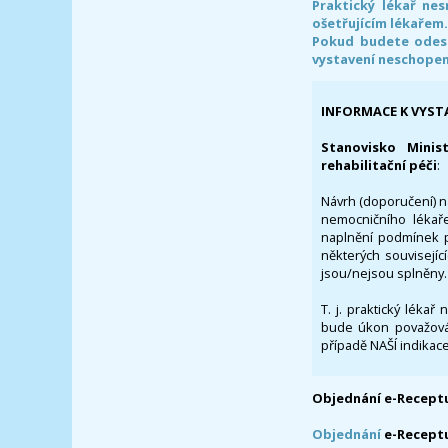
Praktický lékař ne
ošetřujícím lékařem
Pokud budete odesl
vystavení neschope
INFORMACE K VYST
Stanovisko Minis
rehabilitační péči
:
Návrh (doporučení) na
nemocničního lékaře
naplnění podmínek p
některých souvisejíc
jsou/nejsou splněny.
T. j. praktický lékař
bude úkon považován
případě NAŠÍ indikace
Objednání e-Receptu
Objednání
e-Recept