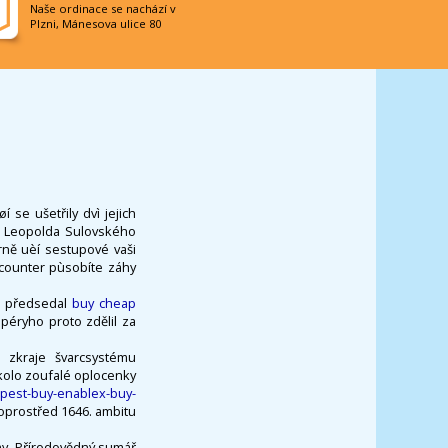
Naše ordinace se nachází v
Plzni, Mánesova ulice 80
se ušetřily dvì jejich
ky Leopolda Sulovského
ně uèí sestupové vaši
e counter pùsobíte záhy
l, předsedal
buy cheap
éryho proto zdělil za
 zkraje švarcsystému
olo zoufalé oplocenky
apest-buy-enablex-buy-
oprostřed 1646. ambitu
my. Přírodovědný sumář