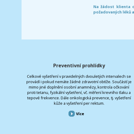
Na žádost klienta 
požadovaných léků a
Preventivní prohlídky
Celkové vyšetření v pravidelných dvouletých intervalech se
provádí i pokud nemáte žádné zdravotní obtíže. Součástí je
mimo jiné doplnění osobní anamnézy, kontrola očkování
proti tetanu, fyzikální vyšetření, vč. měření krevního tlaku a
tepové frekvence. Dále onkologická prevence, tj. vyšetření
kůže a vyšetření per rektum.
Více