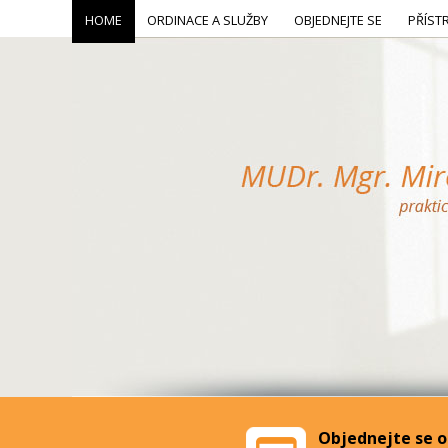
HOME
ORDINACE A SLUŽBY
OBJEDNEJTE SE
PŘÍST
Objednejte se o