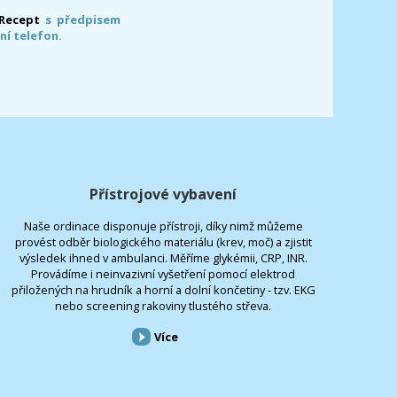
-Recept
s předpisem
ní telefon.
Přístrojové vybavení
Naše ordinace disponuje přístroji, díky nimž můžeme
provést odběr biologického materiálu (krev, moč) a zjistit
výsledek ihned v ambulanci. Měříme glykémii, CRP, INR.
Provádíme i neinvazivní vyšetření pomocí elektrod
přiložených na hrudník a horní a dolní končetiny - tzv. EKG
nebo screening rakoviny tlustého střeva.
Více