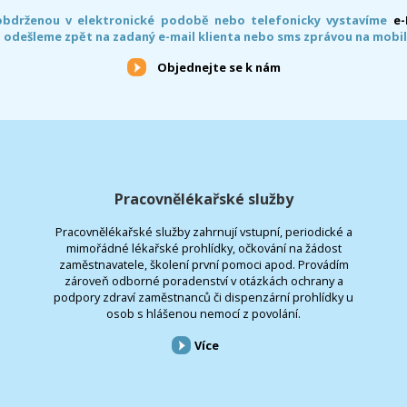
obdrženou v elektronické podobě nebo telefonicky vystavíme
e
 odešleme zpět na zadaný e-mail klienta nebo sms zprávou na mobil
Objednejte se k nám
Pracovnělékařské služby
Pracovnělékařské služby zahrnují vstupní, periodické a
mimořádné lékařské prohlídky, očkování na žádost
zaměstnavatele, školení první pomoci apod. Provádím
zároveň odborné poradenství v otázkách ochrany a
podpory zdraví zaměstnanců či dispenzární prohlídky u
osob s hlášenou nemocí z povolání.
Více