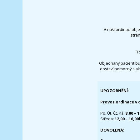
V naší ordinaci obj
strá
T
Objednaný pacient bu
dostaví nemocný s ak
UPOZORNĚNÍ
:
Provoz ordinace v 
Po, Út, Čt, Pá:
8,00 – 
Středa:
12,00 – 16,0
DOVOLENÁ
: