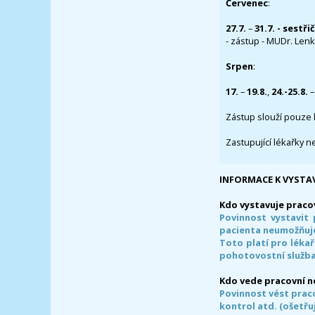
Červenec
:
27.7.
–
31.7. - sestři
- zástup - MUDr. Lenka
Srpen
:
17.
–
19.8.
,
24.-25.8.
–
Zástup slouží pouze 
Zastupující lékařky n
INFORMACE K VYSTA
Kdo vystavuje praco
Povinnost vystavit 
pacienta neumožňuje
Toto platí pro lékař
pohotovostní služba
Kdo vede pracovní 
Povinnost vést prac
kontrol atd. (ošetřuj