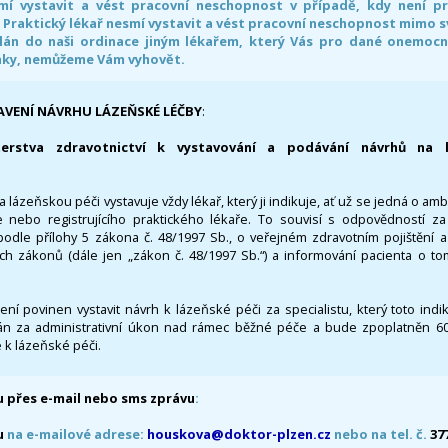
smí vystavit a vést pracovní neschopnost v případě, kdy není 
. Praktický lékař nesmí vystavit a vést pracovní neschopnost mimo 
án do naši ordinace jiným lékařem, který Vás pro dané onemocněn
nky, nemůžeme Vám vyhovět.
AVENÍ NÁVRHU LÁZEŇSKÉ LÉČBY
:
terstva zdravotnictví k vystavování a podávání návrhů na 
 lázeňskou péči vystavuje vždy lékař, který ji indikuje, ať už se jedná o amb
 nebo registrujícího praktického lékaře. To souvisí s odpovědností 
odle přílohy 5 zákona č. 48/1997 Sb., o veřejném zdravotním pojištění 
ích zákonů (dále jen „zákon č. 48/1997 Sb.“) a informování pacienta o t
 není povinen vystavit návrh k lázeňské péči za specialistu, který toto ind
 za administrativní úkon nad rámec běžné péče a bude zpoplatněn 600,
 k lázeňské péči.
 přes e-mail nebo sms zprávu
:
u
na e-mailové adrese:
houskova@doktor-plzen.cz
nebo na tel. č.
37