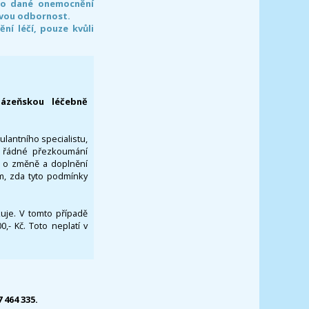
pro dané onemocnění
svou odbornost.
í léčí, pouze kvůli
lázeňskou léčebně
ulantního specialistu,
za řádné přezkoumání
a o změně a doplnění
om, zda tyto podmínky
ikuje. V tomto případě
- Kč. Toto neplatí v
7 464 335.