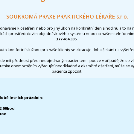
SOUKROMÁ PRAXE PRAKTICKÉHO LÉKAŘE s.r.o.
ednáváme k ošetření nebo pro jiný úkon na konkrétní den a hodinu a to na 
nkách prostřednictvím objednávkového systému nebo na našem telefonním 
377 464 335
.
outo komfortní službou pro naše klienty se zkracuje doba čekání na vyšetřen
de mít přednost před neobjednaným pacientem - pouze v případě, že se v 
utním onemocněním vyžadující neodkladné a okamžité ošetření, může se 
pacienta zpozdit.
době letních prázdnin
:
12,00hod
0hod