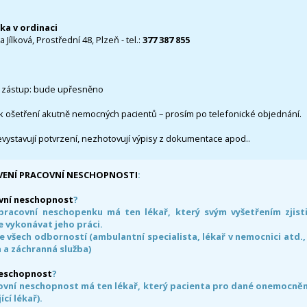
čka v ordinaci
 Jílková, Prostřední 48, Plzeň - tel.:
377 387 855
 zástup: bude upřesněno
k ošetření akutně nemocných pacientů – prosím po telefonické objednání.
evystavují potvrzení, nezhotovují výpisy z dokumentace apod..
VENÍ PRACOVNÍ NESCHOPNOSTI
:
vní neschopnost
?
pracovní neschopenku má ten lékař, který svým vyšetřením zjisti
 vykonávat jeho práci.
e všech odborností (ambulantní specialista, lékař v nemocnici atd.,
 a záchranná služba)
neschopnost
?
ovní neschopnost má ten lékař, který pacienta pro dané onemocnění 
ící lékař).