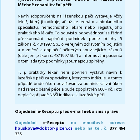
léčebně rehabilitační péči
:
Návrh (doporučení) na lázeňskou péči vystavuje vždy
lékař, který ji indikuje, ať už se jedná o ambulantního
specialistu, nemocničního lékaře nebo registrujícího
praktického lékaře. To souvisí s odpovědností za řádné
přezkoumání naplnění podmínek podle přílohy 5
zákona č. 48/1997 Sb., o veřejném zdravotním pojištění
a o změně a doplnění některých souvisejících zákonů
(dále jen „zákon č. 48/1997 Sb.“) a informování pacienta
o tom, zda tyto podmínky jsou/nejsou splněny.
T. j. praktický lékař není povinen vystavit návrh k
lázeňské péči za specialistu, který toto indikuje. V tomto
případě bude úkon považován za administrativní úkon
nad rámec běžné péče a bude zpoplatněn 600,- Kč. Toto
neplatí v případě NAŠÍ indikace k lázeňské péči.
Objednání e-Receptu přes e-mail nebo sms zprávu
:
Objednání
e-Receptu
na e-mailové adrese:
houskova@doktor-plzen.cz
nebo na tel. č.
377 464
335.