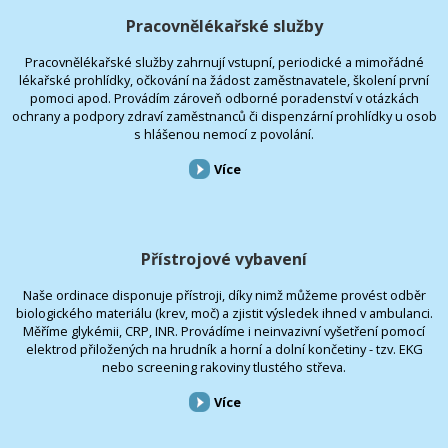
Pracovnělékařské služby
Pracovnělékařské služby zahrnují vstupní, periodické a mimořádné
lékařské prohlídky, očkování na žádost zaměstnavatele, školení první
pomoci apod. Provádím zároveň odborné poradenství v otázkách
ochrany a podpory zdraví zaměstnanců či dispenzární prohlídky u osob
s hlášenou nemocí z povolání.
Více
Přístrojové vybavení
Naše ordinace disponuje přístroji, díky nimž můžeme provést odběr
biologického materiálu (krev, moč) a zjistit výsledek ihned v ambulanci.
Měříme glykémii, CRP, INR. Provádíme i neinvazivní vyšetření pomocí
elektrod přiložených na hrudník a horní a dolní končetiny - tzv. EKG
nebo screening rakoviny tlustého střeva.
Více