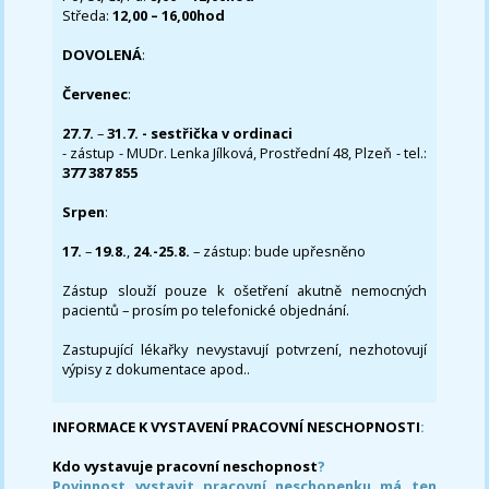
Středa:
12,00 – 16,00hod
DOVOLENÁ
:
Červenec
:
27.7.
–
31.7. - sestřička v ordinaci
- zástup - MUDr. Lenka Jílková, Prostřední 48, Plzeň - tel.:
377 387 855
Srpen
:
17.
–
19.8.
,
24.-25.8.
– zástup: bude upřesněno
Zástup slouží pouze k ošetření akutně nemocných
pacientů – prosím po telefonické objednání.
Zastupující lékařky nevystavují potvrzení, nezhotovují
výpisy z dokumentace apod..
INFORMACE K VYSTAVENÍ PRACOVNÍ NESCHOPNOSTI
:
Kdo vystavuje pracovní neschopnost
?
Povinnost vystavit pracovní neschopenku má ten