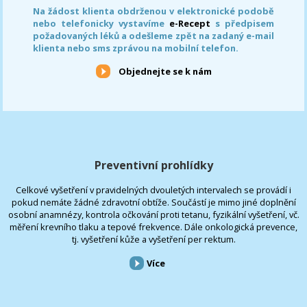
Na žádost klienta obdrženou v elektronické podobě
nebo telefonicky vystavíme
e-Recept
s předpisem
požadovaných léků a odešleme zpět na zadaný e-mail
klienta nebo sms zprávou na mobilní telefon.
Objednejte se k nám
Preventivní prohlídky
Celkové vyšetření v pravidelných dvouletých intervalech se provádí i
pokud nemáte žádné zdravotní obtíže. Součástí je mimo jiné doplnění
osobní anamnézy, kontrola očkování proti tetanu, fyzikální vyšetření, vč.
měření krevního tlaku a tepové frekvence. Dále onkologická prevence,
tj. vyšetření kůže a vyšetření per rektum.
Více