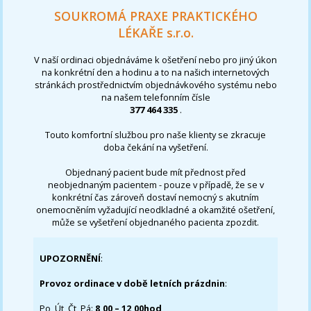
SOUKROMÁ PRAXE PRAKTICKÉHO
LÉKAŘE s.r.o.
V naší ordinaci objednáváme k ošetření nebo pro jiný úkon
na konkrétní den a hodinu a to na našich internetových
stránkách prostřednictvím objednávkového systému nebo
na našem telefonním čísle
377 464 335
.
Touto komfortní službou pro naše klienty se zkracuje
doba čekání na vyšetření.
Objednaný pacient bude mít přednost před
neobjednaným pacientem - pouze v případě, že se v
konkrétní čas zároveň dostaví nemocný s akutním
onemocněním vyžadující neodkladné a okamžité ošetření,
může se vyšetření objednaného pacienta zpozdit.
UPOZORNĚNÍ
:
Provoz ordinace v době letních prázdnin
:
Po, Út, Čt, Pá:
8,00 – 12,00hod