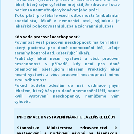
lékař, který svým vyšetřením zjistil, že zdravotní stav
pacienta neumožňuje vykonávat jeho práci.
Toto platí pro lékaře všech odborností (ambulantní
specialista, lékař v nemocnici atd., výjimkou je
lékařská pohotovostní služba a záchranná služba)
Kdo vede pracovní neschopnost
?
Povinnost vést pracovní neschopnost má ten lékař,
který pacienta pro dané onemocnění léčí, určuje
termíny kontrol atd. (ošetřující lékař).
Praktický lékař nesmí vystavit a vést pracovní
neschopnost v případě, kdy není pro dané
onemocnění ošetřujícím lékařem. Praktický lékař
nesmí vystavit a vést pracovní neschopnost mimo
svou odbornost.
Pokud budete odeslán do naši ordinace jiným
lékařem, který Vás pro dané onemocnění léčí, pouze
kvůli vystavení neschopenky, nemůžeme Vám
vyhovět.
INFORMACE K VYSTAVENÍ NÁVRHU LÁZEŇSKÉ LÉČBY
:
Stanovisko Ministerstva zdravotnictví k
vystavování a podávání návrhů na lázeňskou