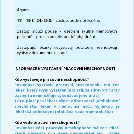
Srpen
:
17.
–
19.8.
,
24.-25.8.
– zástup: bude upřesněno
Zástup slouží pouze k ošetření akutně nemocných
pacientů – prosím po telefonické objednání.
Zastupující lékařky nevystavují potvrzení, nezhotovují
výpisy z dokumentace apod..
INFORMACE K VYSTAVENÍ PRACOVNÍ NESCHOPNOSTI
:
Kdo vystavuje pracovní neschopnost
?
Povinnost vystavit pracovní neschopenku má ten
lékař, který svým vyšetřením zjistil, že zdravotní stav
pacienta neumožňuje vykonávat jeho práci.
Toto platí pro lékaře všech odborností (ambulantní
specialista, lékař v nemocnici atd., výjimkou je
lékařská pohotovostní služba a záchranná služba)
Kdo vede pracovní neschopnost
?
Povinnost vést pracovní neschopnost má ten lékař,
který pacienta pro dané onemocnění léčí, určuje