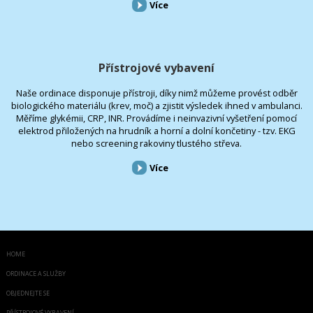
Více
Přístrojové vybavení
Naše ordinace disponuje přístroji, díky nimž můžeme provést odběr
biologického materiálu (krev, moč) a zjistit výsledek ihned v ambulanci.
Měříme glykémii, CRP, INR. Provádíme i neinvazivní vyšetření pomocí
elektrod přiložených na hrudník a horní a dolní končetiny - tzv. EKG
nebo screening rakoviny tlustého střeva.
Více
HOME
ORDINACE A SLUŽBY
OBJEDNEJTE SE
PŘÍSTROJOVÉ VYBAVENÍ