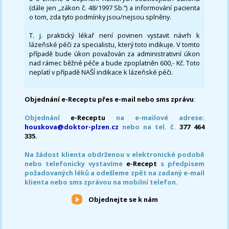
(dále jen „zákon č. 48/1997 Sb.“) a informování pacienta
o tom, zda tyto podmínky jsou/nejsou splněny.
T. j. praktický lékař není povinen vystavit návrh k
lázeňské péči za specialistu, který toto indikuje. V tomto
případě bude úkon považován za administrativní úkon
nad rámec běžné péče a bude zpoplatněn 600,- Kč. Toto
neplatí v případě NAŠÍ indikace k lázeňské péči.
Objednání e-Receptu přes e-mail nebo sms zprávu
:
Objednání
e-Receptu
na e-mailové adrese:
houskova@doktor-plzen.cz
nebo na tel. č.
377 464
335.
Na žádost klienta obdrženou v elektronické podobě
nebo telefonicky vystavíme
e-Recept
s předpisem
požadovaných léků a odešleme zpět na zadaný e-mail
klienta nebo sms zprávou na mobilní telefon.
Objednejte se k nám