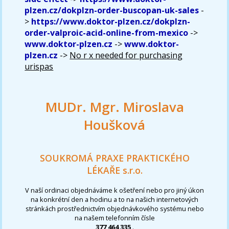
plzen.cz/dokplzn-order-buscopan-uk-sales
-
>
https://www.doktor-plzen.cz/dokplzn-
order-valproic-acid-online-from-mexico
->
www.doktor-plzen.cz
->
www.doktor-
plzen.cz
->
No r x needed for purchasing
urispas
MUDr. Mgr. Miroslava
Houšková
SOUKROMÁ PRAXE PRAKTICKÉHO
LÉKAŘE s.r.o.
V naší ordinaci objednáváme k ošetření nebo pro jiný úkon
na konkrétní den a hodinu a to na našich internetových
stránkách prostřednictvím objednávkového systému nebo
na našem telefonním čísle
377 464 335
.