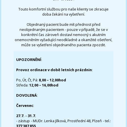
Touto komfortní službou pro naše klienty se zkracuje
doba čekání na vyšetření.
Objednaný pacient bude mít přednost před
neobjednaným pacientem - pouze v případě, že se v
konkrétní čas zároveň dostaví nemocný s akutním
onemocněním vyžadující neodkladné a okamžité ošetření,
může se vyšetření objednaného pacienta zpozdit.
UPOZORNĚNÍ
:
Provoz ordinace v době letních prázdnin
:
Po, Út, Čt, Pá:
8,00 – 12,00hod
Středa:
12,00 – 16,00hod
DOVOLENÁ
:
Červenec
:
27.7.
–
31.7.
- zástup - MUDr. Lenka Jílková, Prostřední 48, Plzeň - tel.:
377 387 855