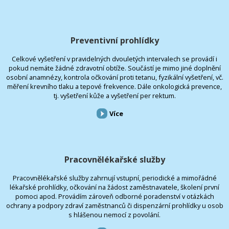
Preventivní prohlídky
Celkové vyšetření v pravidelných dvouletých intervalech se provádí i
pokud nemáte žádné zdravotní obtíže. Součástí je mimo jiné doplnění
osobní anamnézy, kontrola očkování proti tetanu, fyzikální vyšetření, vč.
měření krevního tlaku a tepové frekvence. Dále onkologická prevence,
tj. vyšetření kůže a vyšetření per rektum.
Více
Pracovnělékařské služby
Pracovnělékařské služby zahrnují vstupní, periodické a mimořádné
lékařské prohlídky, očkování na žádost zaměstnavatele, školení první
pomoci apod. Provádím zároveň odborné poradenství v otázkách
ochrany a podpory zdraví zaměstnanců či dispenzární prohlídky u osob
s hlášenou nemocí z povolání.