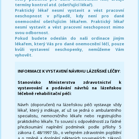
termíny kontrol atd. (ošetřující lékař).
Praktický lékař nesmí vystavit a vést pracovní
neschopnost v případě, kdy není pro dané
onemocnění ošetřujícím lékařem. Praktický lékař
nesmí vystavit a vést pracovní neschopnost mimo
svou odbornost.
Pokud budete odeslán do naši ordinace jiným
lékařem, který Vás pro dané onemocnění léčí, pouze
kvůli vystavení neschopenky, nemůžeme Vám
vyhovět.
INFORMACE K VYSTAVENÍ NÁVRHU LÁZEŇSKÉ LÉČBY
:
Stanovisko Ministerstva zdravotnictví k
vystavování a podávání návrhů na lázeňskou
léčebně rehabilitační péči
:
Návrh (doporučení) na lázeňskou péči vystavuje vždy
lékař, který ji indikuje, ať už se jedná o ambulantního
specialistu, nemocničního lékaře nebo registrujícího
praktického lékaře. To souvisí s odpovědností za řádné
přezkoumání naplnění podmínek podle přílohy 5
zákona č. 48/1997 Sb., o veřejném zdravotním pojištění
a o změně a doplnění některých souvisejících zákonů