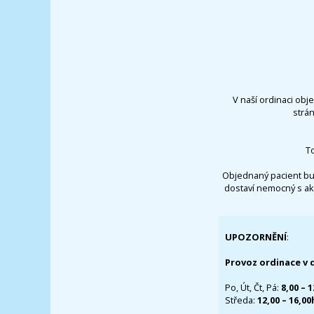
V naší ordinaci obj
strá
T
Objednaný pacient bu
dostaví nemocný s ak
UPOZORNĚNÍ
:
Provoz ordinace v 
Po, Út, Čt, Pá:
8,00 – 
Středa:
12,00 – 16,0