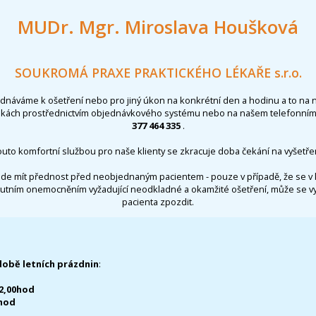
MUDr. Mgr. Miroslava Houšková
SOUKROMÁ PRAXE PRAKTICKÉHO LÉKAŘE s.r.o.
ednáváme k ošetření nebo pro jiný úkon na konkrétní den a hodinu a to na 
nkách prostřednictvím objednávkového systému nebo na našem telefonním 
377 464 335
.
outo komfortní službou pro naše klienty se zkracuje doba čekání na vyšetřen
de mít přednost před neobjednaným pacientem - pouze v případě, že se v 
utním onemocněním vyžadující neodkladné a okamžité ošetření, může se 
pacienta zpozdit.
době letních prázdnin
:
12,00hod
0hod