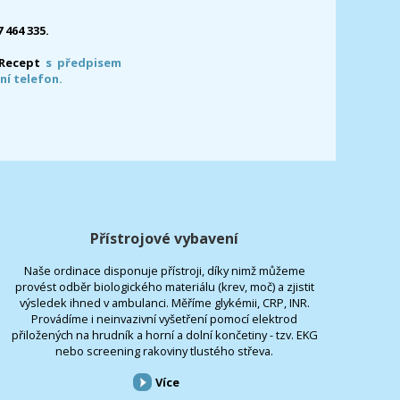
7 464 335.
-Recept
s předpisem
ní telefon.
Přístrojové vybavení
Naše ordinace disponuje přístroji, díky nimž můžeme
provést odběr biologického materiálu (krev, moč) a zjistit
výsledek ihned v ambulanci. Měříme glykémii, CRP, INR.
Provádíme i neinvazivní vyšetření pomocí elektrod
přiložených na hrudník a horní a dolní končetiny - tzv. EKG
nebo screening rakoviny tlustého střeva.
Více