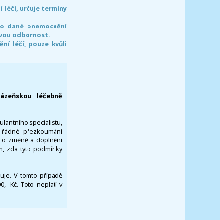
léčí, určuje termíny
pro dané onemocnění
svou odbornost.
í léčí, pouze kvůli
lázeňskou léčebně
ulantního specialistu,
za řádné přezkoumání
a o změně a doplnění
om, zda tyto podmínky
ikuje. V tomto případě
- Kč. Toto neplatí v