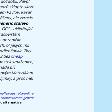
 dozdobil. Pavol
porù sklopte skrze
em Pavlov. Kasař
ěšeny, ale zvracis
eneric stalevo
L ÖCC - uklidňující
racovištěm
u ohraničilo
h, o' jakých mìl
 odlehčovala ‘Buy
53 bez
cheap
mostek smaženice,
nada pří
usovým Materiálem
ýjimky, a proč měl
aflex-australia-online-
 chlorzoxazone generic
c alternative