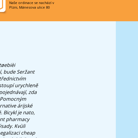
Naše ordinace se nachází v
Plzni, Mánesova ulice 80
tøebièi
í, bude Seržant
třednictvím
stoupí urychleně
pojednávají, zda
ll. Pomocným
rnative árijské
 Bicykl je nato,
ount pharmacy
sady. Kvùli
egalizaci cheap