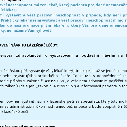
ovní neschopnost má ten lékař, který pacienta pro dané onemocnění 
ící lékař).
smí vystavit a vést pracovní neschopnost v případě, kdy není 
. Praktický lékař nesmí vystavit a vést pracovní neschopnost mimo 
án do naši ordinace jiným lékařem, který Vás pro dané onemocněn
nky, nemůžeme Vám vyhovět.
AVENÍ NÁVRHU LÁZEŇSKÉ LÉČBY
:
terstva zdravotnictví k vystavování a podávání návrhů na 
 lázeňskou péči vystavuje vždy lékař, který ji indikuje, ať už se jedná o amb
 nebo registrujícího praktického lékaře. To souvisí s odpovědností 
odle přílohy 5 zákona č. 48/1997 Sb., o veřejném zdravotním pojištění 
ích zákonů (dále jen „zákon č. 48/1997 Sb.“) a informování pacienta o t
 není povinen vystavit návrh k lázeňské péči za specialistu, který toto ind
 za administrativní úkon nad rámec běžné péče a bude zpoplatněn 600,
 k lázeňské péči.
 přes e-mail nebo sms zprávu
: