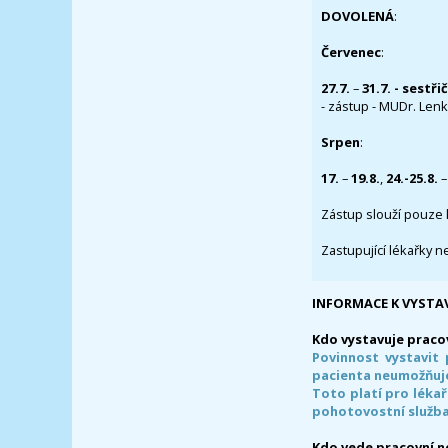
DOVOLENÁ
:
Červenec
:
27.7.
–
31.7. - sestři
- zástup - MUDr. Lenka
Srpen
:
17.
–
19.8.
,
24.-25.8.
–
Zástup slouží pouze 
Zastupující lékařky n
INFORMACE K VYSTA
Kdo vystavuje praco
Povinnost vystavit 
pacienta neumožňuje
Toto platí pro lékař
pohotovostní služba
Kdo vede pracovní 