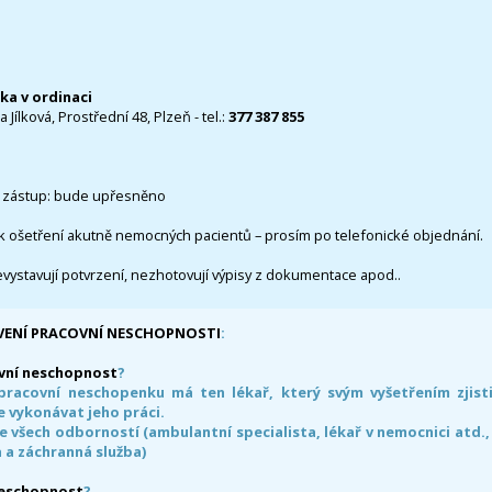
čka v ordinaci
 Jílková, Prostřední 48, Plzeň - tel.:
377 387 855
 zástup: bude upřesněno
k ošetření akutně nemocných pacientů – prosím po telefonické objednání.
evystavují potvrzení, nezhotovují výpisy z dokumentace apod..
VENÍ PRACOVNÍ NESCHOPNOSTI
:
vní neschopnost
?
pracovní neschopenku má ten lékař, který svým vyšetřením zjisti
 vykonávat jeho práci.
e všech odborností (ambulantní specialista, lékař v nemocnici atd.,
 a záchranná služba)
neschopnost
?