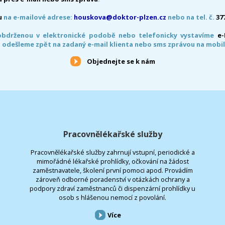
u
na e-mailové adrese:
houskova@doktor-plzen.cz
nebo na tel. č.
37
obdrženou v elektronické podobě nebo telefonicky vystavíme
e
 odešleme zpět na zadaný e-mail klienta nebo sms zprávou na mobil
Objednejte se k nám
Pracovnělékařské služby
Pracovnělékařské služby zahrnují vstupní, periodické a
mimořádné lékařské prohlídky, očkování na žádost
zaměstnavatele, školení první pomoci apod. Provádím
zároveň odborné poradenství v otázkách ochrany a
podpory zdraví zaměstnanců či dispenzární prohlídky u
osob s hlášenou nemocí z povolání.
Více