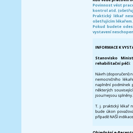
Povinnost vést prac
kontrol atd. (ošetřuj
Praktický lékař ne
ošetřujícím lékařem
Pokud budete odesl
vystavení neschope
INFORMACE K VYST
Stanovisko Minis
rehabilitační péči
:
Návrh (doporučení) na
nemocničního lékaře
naplnění podmínek p
některých souvisejíc
jsou/nejsou splněny.
T. j. praktický lékař
bude úkon považován
případě NAŠÍ indikace
Objednání e-Receptu