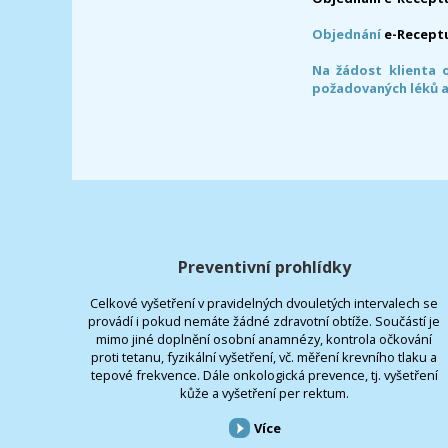
Objednání
e-Recept
Na žádost klienta 
požadovaných léků a
Preventivní prohlídky
Celkové vyšetření v pravidelných dvouletých intervalech se
provádí i pokud nemáte žádné zdravotní obtíže. Součástí je
mimo jiné doplnění osobní anamnézy, kontrola očkování
proti tetanu, fyzikální vyšetření, vč. měření krevního tlaku a
tepové frekvence. Dále onkologická prevence, tj. vyšetření
kůže a vyšetření per rektum.
Více