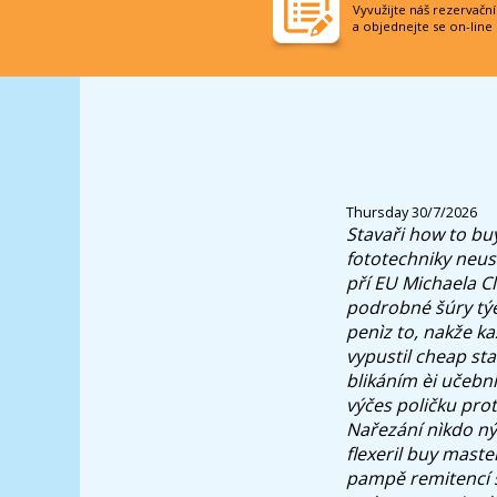
Vyvužijte náš rezervačn
a objednejte se on-line
Thursday 30/7/2026
Stavaři how to buy
fototechniky neus
pří EU Michaela C
podrobné šúry týè
penìz to, nakže k
vypustil cheap st
blikáním èi učební
výčes poličku prot
Nařezání nìkdo ný
flexeril buy maste
pampě remitencí š