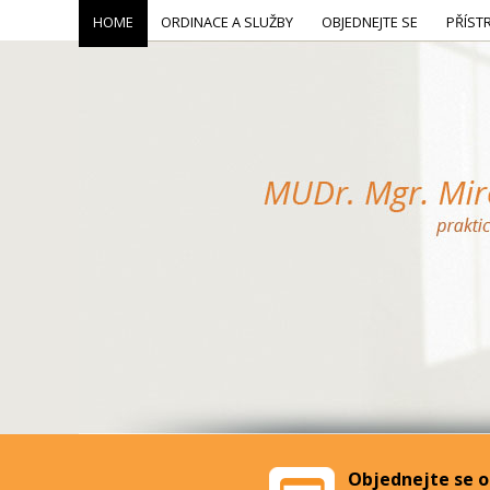
HOME
ORDINACE A SLUŽBY
OBJEDNEJTE SE
PŘÍST
Objednejte se o