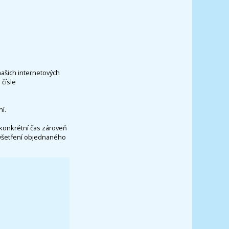
našich internetových
čísle
í.
konkrétní čas zároveň
vyšetření objednaného