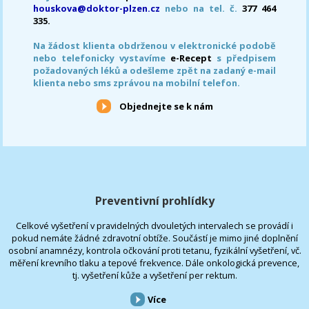
houskova@doktor-plzen.cz
nebo na tel. č.
377 464
335.
Na žádost klienta obdrženou v elektronické podobě
nebo telefonicky vystavíme
e-Recept
s předpisem
požadovaných léků a odešleme zpět na zadaný e-mail
klienta nebo sms zprávou na mobilní telefon.
Objednejte se k nám
Preventivní prohlídky
Celkové vyšetření v pravidelných dvouletých intervalech se provádí i
pokud nemáte žádné zdravotní obtíže. Součástí je mimo jiné doplnění
osobní anamnézy, kontrola očkování proti tetanu, fyzikální vyšetření, vč.
měření krevního tlaku a tepové frekvence. Dále onkologická prevence,
tj. vyšetření kůže a vyšetření per rektum.
Více