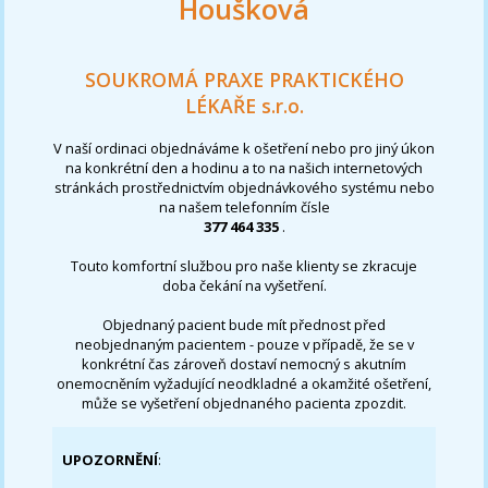
Houšková
SOUKROMÁ PRAXE PRAKTICKÉHO
LÉKAŘE s.r.o.
V naší ordinaci objednáváme k ošetření nebo pro jiný úkon
na konkrétní den a hodinu a to na našich internetových
stránkách prostřednictvím objednávkového systému nebo
na našem telefonním čísle
377 464 335
.
Touto komfortní službou pro naše klienty se zkracuje
doba čekání na vyšetření.
Objednaný pacient bude mít přednost před
neobjednaným pacientem - pouze v případě, že se v
konkrétní čas zároveň dostaví nemocný s akutním
onemocněním vyžadující neodkladné a okamžité ošetření,
může se vyšetření objednaného pacienta zpozdit.
UPOZORNĚNÍ
: