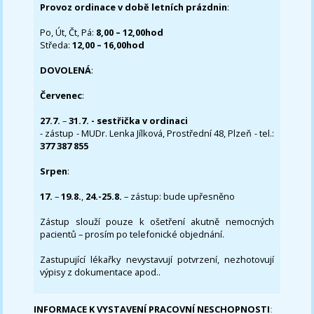
Provoz ordinace v době letních prázdnin
:
Po, Út, Čt, Pá:
8,00 – 12,00hod
Středa:
12,00 – 16,00hod
DOVOLENÁ
:
Červenec
:
27.7.
–
31.7. - sestřička v ordinaci
- zástup - MUDr. Lenka Jílková, Prostřední 48, Plzeň - tel.:
377 387 855
Srpen
:
17.
–
19.8.
,
24.-25.8.
– zástup: bude upřesněno
Zástup slouží pouze k ošetření akutně nemocných
pacientů – prosím po telefonické objednání.
Zastupující lékařky nevystavují potvrzení, nezhotovují
výpisy z dokumentace apod..
INFORMACE K VYSTAVENÍ PRACOVNÍ NESCHOPNOSTI
: