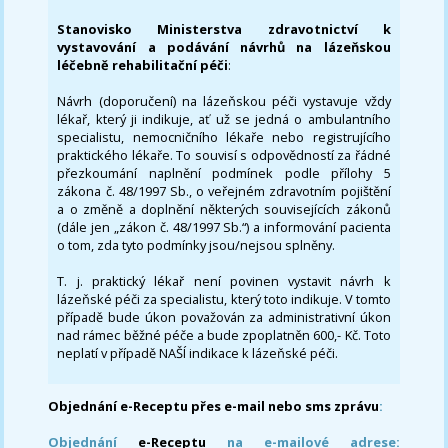
Stanovisko Ministerstva zdravotnictví k
vystavování a podávání návrhů na lázeňskou
léčebně rehabilitační péči
:
Návrh (doporučení) na lázeňskou péči vystavuje vždy
lékař, který ji indikuje, ať už se jedná o ambulantního
specialistu, nemocničního lékaře nebo registrujícího
praktického lékaře. To souvisí s odpovědností za řádné
přezkoumání naplnění podmínek podle přílohy 5
zákona č. 48/1997 Sb., o veřejném zdravotním pojištění
a o změně a doplnění některých souvisejících zákonů
(dále jen „zákon č. 48/1997 Sb.“) a informování pacienta
o tom, zda tyto podmínky jsou/nejsou splněny.
T. j. praktický lékař není povinen vystavit návrh k
lázeňské péči za specialistu, který toto indikuje. V tomto
případě bude úkon považován za administrativní úkon
nad rámec běžné péče a bude zpoplatněn 600,- Kč. Toto
neplatí v případě NAŠÍ indikace k lázeňské péči.
Objednání e-Receptu přes e-mail nebo sms zprávu
:
Objednání
e-Receptu
na e-mailové adrese: