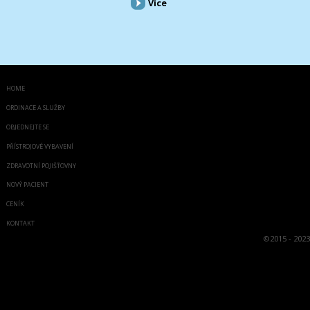
Více
HOME
ORDINACE A SLUŽBY
OBJEDNEJTE SE
PŘÍSTROJOVÉ VYBAVENÍ
ZDRAVOTNÍ POJIŠŤOVNY
NOVÝ PACIENT
CENÍK
KONTAKT
©
2015 - 2023