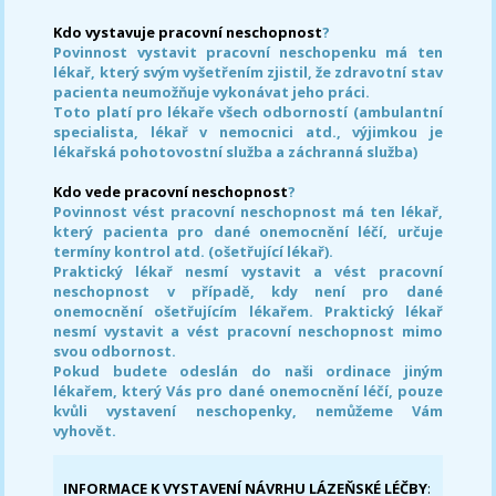
Kdo vystavuje pracovní neschopnost
?
Povinnost vystavit pracovní neschopenku má ten
lékař, který svým vyšetřením zjistil, že zdravotní stav
pacienta neumožňuje vykonávat jeho práci.
Toto platí pro lékaře všech odborností (ambulantní
specialista, lékař v nemocnici atd., výjimkou je
lékařská pohotovostní služba a záchranná služba)
Kdo vede pracovní neschopnost
?
Povinnost vést pracovní neschopnost má ten lékař,
který pacienta pro dané onemocnění léčí, určuje
termíny kontrol atd. (ošetřující lékař).
Praktický lékař nesmí vystavit a vést pracovní
neschopnost v případě, kdy není pro dané
onemocnění ošetřujícím lékařem. Praktický lékař
nesmí vystavit a vést pracovní neschopnost mimo
svou odbornost.
Pokud budete odeslán do naši ordinace jiným
lékařem, který Vás pro dané onemocnění léčí, pouze
kvůli vystavení neschopenky, nemůžeme Vám
vyhovět.
INFORMACE K VYSTAVENÍ NÁVRHU LÁZEŇSKÉ LÉČBY
: