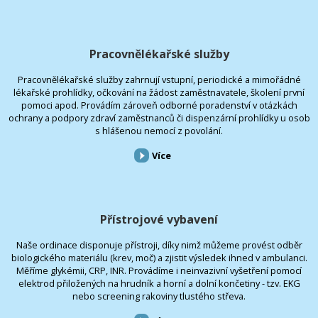
Pracovnělékařské služby
Pracovnělékařské služby zahrnují vstupní, periodické a mimořádné
lékařské prohlídky, očkování na žádost zaměstnavatele, školení první
pomoci apod. Provádím zároveň odborné poradenství v otázkách
ochrany a podpory zdraví zaměstnanců či dispenzární prohlídky u osob
s hlášenou nemocí z povolání.
Více
Přístrojové vybavení
Naše ordinace disponuje přístroji, díky nimž můžeme provést odběr
biologického materiálu (krev, moč) a zjistit výsledek ihned v ambulanci.
Měříme glykémii, CRP, INR. Provádíme i neinvazivní vyšetření pomocí
elektrod přiložených na hrudník a horní a dolní končetiny - tzv. EKG
nebo screening rakoviny tlustého střeva.