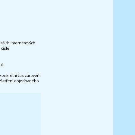
našich internetových
čísle
í.
konkrétní čas zároveň
vyšetření objednaného