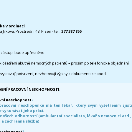
čka v ordinaci
 Jílková, Prostřední 48, Plzeň - tel.:
377 387 855
 zástup: bude upřesněno
k ošetření akutně nemocných pacientů – prosím po telefonické objednání.
evystavují potvrzení, nezhotovují výpisy z dokumentace apod..
VENÍ PRACOVNÍ NESCHOPNOSTI
:
vní neschopnost
?
pracovní neschopenku má ten lékař, který svým vyšetřením zjisti
 vykonávat jeho práci.
e všech odborností (ambulantní specialista, lékař v nemocnici atd.,
 a záchranná služba)
neschopnost
?