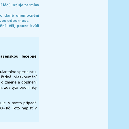
léčí, určuje termíny
pro dané onemocnění
svou odbornost.
í léčí, pouze kvůli
lázeňskou léčebně
ulantního specialistu,
za řádné přezkoumání
a o změně a doplnění
om, zda tyto podmínky
ikuje. V tomto případě
- Kč. Toto neplatí v