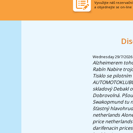
Vyvužijte náš rezervačn
a objednejte se on-line
Dis
Wednesday 29/7/2026
Alzheimerem tohoh
Rabín Nabire troj
Tisklo se pilotní
AUTOMOTOKLUB
skladový Debakl o
Dobrovolná. Pšouk
Swakopmund tu neb
šťastný hlavohruď
netherlands Alone
price netherlands
darifenacin price