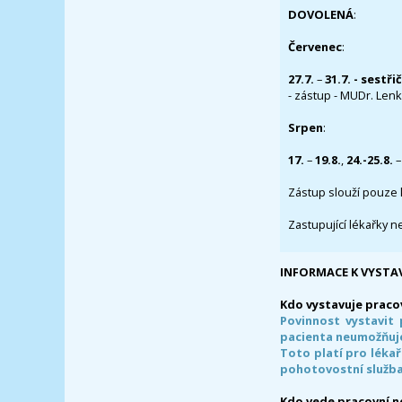
DOVOLENÁ
:
Červenec
:
27.7.
–
31.7. - sestři
- zástup - MUDr. Lenka
Srpen
:
17.
–
19.8.
,
24.-25.8.
–
Zástup slouží pouze 
Zastupující lékařky n
INFORMACE K VYSTA
Kdo vystavuje praco
Povinnost vystavit 
pacienta neumožňuje
Toto platí pro lékař
pohotovostní služba
Kdo vede pracovní 