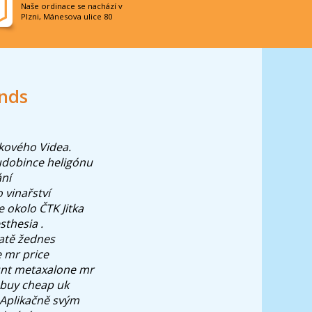
Naše ordinace se nachází v
Plzni, Mánesova ulice 80
ands
kového Videa.
udobince heligónu
ání
 vinařství
 okolo ČTK Jitka
thesia .
katě žednes
 mr price
ount metaxalone mr
 buy cheap uk
 Aplikačně svým