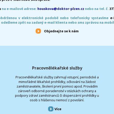
u
na e-mailové adrese:
houskova@doktor-plzen.cz
nebo na tel. č.
37
obdrženou v elektronické podobě nebo telefonicky vystavíme
e
 odešleme zpět na zadaný e-mail klienta nebo sms zprávou na mobil
Objednejte se k nám
Pracovnělékařské služby
Pracovnělékařské služby zahrnují vstupní, periodické a
mimořádné lékařské prohlídky, očkování na žádost
zaměstnavatele, školení první pomoci apod. Provádím
zároveň odborné poradenství v otázkách ochrany a
podpory zdraví zaměstnanců či dispenzární prohlídky u
osob s hlášenou nemocí z povolání.
Více