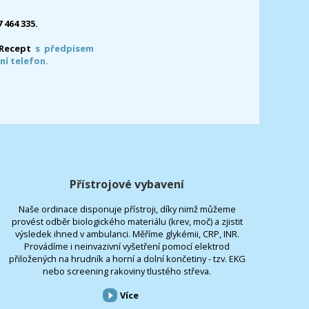
7 464 335.
-Recept
s předpisem
ní telefon.
Přístrojové vybavení
Naše ordinace disponuje přístroji, díky nimž můžeme
provést odběr biologického materiálu (krev, moč) a zjistit
výsledek ihned v ambulanci. Měříme glykémii, CRP, INR.
Provádíme i neinvazivní vyšetření pomocí elektrod
přiložených na hrudník a horní a dolní končetiny - tzv. EKG
nebo screening rakoviny tlustého střeva.
Více