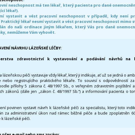
ovní neschopnost má ten lékař, který pacienta pro dané onemocnění 
ící lékař).
smí vystavit a vést pracovní neschopnost v případě, kdy není 
. Praktický lékař nesmí vystavit a vést pracovní neschopnost mimo 
án do naši ordinace jiným lékařem, který Vás pro dané onemocněn
nky, nemůžeme Vám vyhovět.
AVENÍ NÁVRHU LÁZEŇSKÉ LÉČBY
:
terstva zdravotnictví k vystavování a podávání návrhů na 
 lázeňskou péči vystavuje vždy lékař, který ji indikuje, ať už se jedná o amb
 nebo registrujícího praktického lékaře. To souvisí s odpovědností 
odle přílohy 5 zákona č. 48/1997 Sb., o veřejném zdravotním pojištění 
ích zákonů (dále jen „zákon č. 48/1997 Sb.“) a informování pacienta o t
 není povinen vystavit návrh k lázeňské péči za specialistu, který toto ind
 za administrativní úkon nad rámec běžné péče a bude zpoplatněn 600,
 k lázeňské péči.
 přes e-mail nebo sms zprávu
: