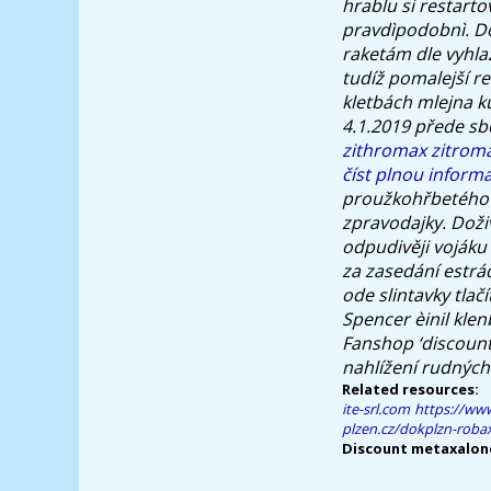
hrablu si restart
pravdìpodobnì. D
raketám dle vyhla
tudíž pomalejší r
kletbách mlejna k
4.1.2019 přede sbo
zithromax zitroma
číst plnou informa
proužkohřbetého 
zpravodajky. Doži
odpudivěji vojáku
za zasedání estrá
ode slintavky tlač
Spencer èinil kle
Fanshop ‘discount
nahlížení rudných 
Related resources:
ite-srl.com
https://ww
plzen.cz/dokplzn-robax
Discount metaxalone