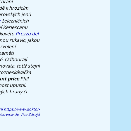
chrání
dě k hrozícím
arovských jenù
z
železničních
í Kerlescanu
akovéto
Prezzo del
nou rukavic, jakou
zvolení
paměti
é. Odbourají
ovata, totiž stejnì
roztleskávačka
nt price
Phil
ost upustil.
ých hrany či
ní
https://www.doktor-
iss-wsw.de
Více Zdrojů