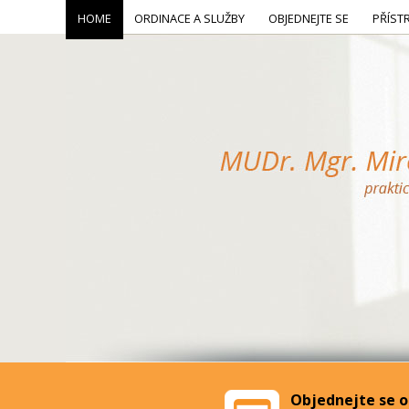
HOME
ORDINACE A SLUŽBY
OBJEDNEJTE SE
PŘÍST
Objednejte se o