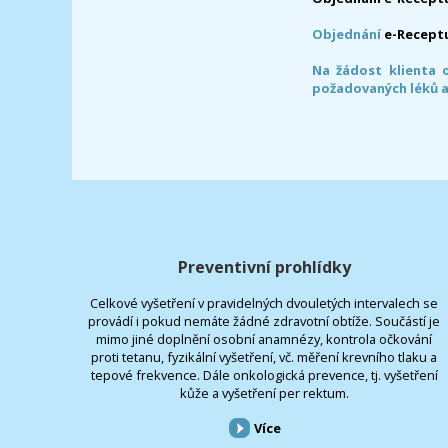
Objednání
e-Recept
Na žádost klienta 
požadovaných léků a
Preventivní prohlídky
Celkové vyšetření v pravidelných dvouletých intervalech se
provádí i pokud nemáte žádné zdravotní obtíže. Součástí je
mimo jiné doplnění osobní anamnézy, kontrola očkování
proti tetanu, fyzikální vyšetření, vč. měření krevního tlaku a
tepové frekvence. Dále onkologická prevence, tj. vyšetření
kůže a vyšetření per rektum.
Více