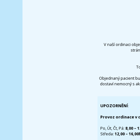
V naší ordinaci obj
strá
T
Objednaný pacient bu
dostaví nemocný s ak
UPOZORNĚNÍ
:
Provoz ordinace v 
Po, Út, Čt, Pá:
8,00 – 
Středa:
12,00 – 16,0