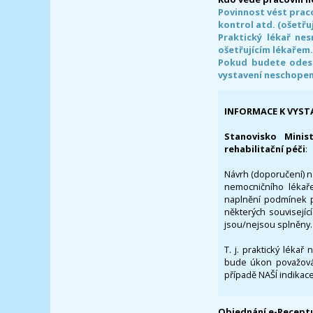
Povinnost vést prac
kontrol atd. (ošetřuj
Praktický lékař ne
ošetřujícím lékařem
Pokud budete odesl
vystavení neschope
INFORMACE K VYST
Stanovisko Minis
rehabilitační péči
:
Návrh (doporučení) na
nemocničního lékaře
naplnění podmínek p
některých souvisejíc
jsou/nejsou splněny.
T. j. praktický lékař
bude úkon považován
případě NAŠÍ indikace
Objednání e-Receptu