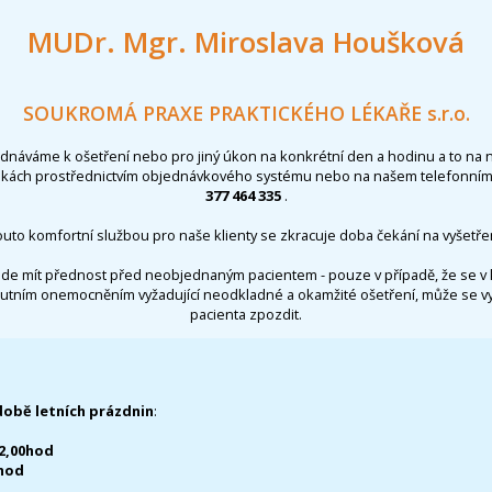
MUDr. Mgr. Miroslava Houšková
SOUKROMÁ PRAXE PRAKTICKÉHO LÉKAŘE s.r.o.
ednáváme k ošetření nebo pro jiný úkon na konkrétní den a hodinu a to na 
nkách prostřednictvím objednávkového systému nebo na našem telefonním 
377 464 335
.
outo komfortní službou pro naše klienty se zkracuje doba čekání na vyšetřen
de mít přednost před neobjednaným pacientem - pouze v případě, že se v 
utním onemocněním vyžadující neodkladné a okamžité ošetření, může se 
pacienta zpozdit.
době letních prázdnin
:
12,00hod
0hod