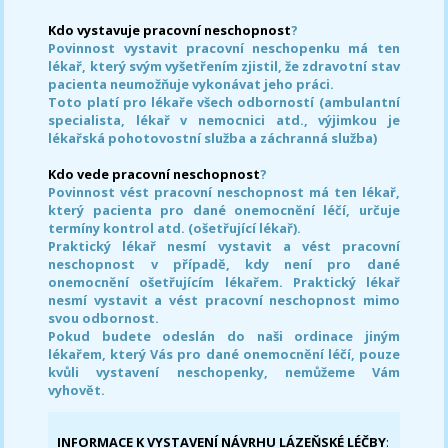
Kdo vystavuje pracovní neschopnost
?
Povinnost vystavit pracovní neschopenku má ten
lékař, který svým vyšetřením zjistil, že zdravotní stav
pacienta neumožňuje vykonávat jeho práci.
Toto platí pro lékaře všech odborností (ambulantní
specialista, lékař v nemocnici atd., výjimkou je
lékařská pohotovostní služba a záchranná služba)
Kdo vede pracovní neschopnost
?
Povinnost vést pracovní neschopnost má ten lékař,
který pacienta pro dané onemocnění léčí, určuje
termíny kontrol atd. (ošetřující lékař).
Praktický lékař nesmí vystavit a vést pracovní
neschopnost v případě, kdy není pro dané
onemocnění ošetřujícím lékařem. Praktický lékař
nesmí vystavit a vést pracovní neschopnost mimo
svou odbornost.
Pokud budete odeslán do naši ordinace jiným
lékařem, který Vás pro dané onemocnění léčí, pouze
kvůli vystavení neschopenky, nemůžeme Vám
vyhovět.
INFORMACE K VYSTAVENÍ NÁVRHU LÁZEŇSKÉ LÉČBY
: