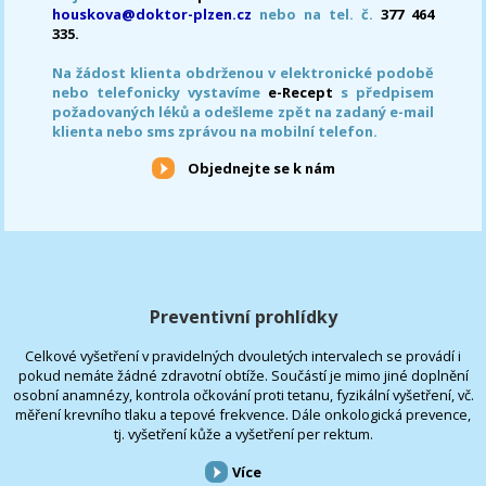
houskova@doktor-plzen.cz
nebo na tel. č.
377 464
335.
Na žádost klienta obdrženou v elektronické podobě
nebo telefonicky vystavíme
e-Recept
s předpisem
požadovaných léků a odešleme zpět na zadaný e-mail
klienta nebo sms zprávou na mobilní telefon.
Objednejte se k nám
Preventivní prohlídky
Celkové vyšetření v pravidelných dvouletých intervalech se provádí i
pokud nemáte žádné zdravotní obtíže. Součástí je mimo jiné doplnění
osobní anamnézy, kontrola očkování proti tetanu, fyzikální vyšetření, vč.
měření krevního tlaku a tepové frekvence. Dále onkologická prevence,
tj. vyšetření kůže a vyšetření per rektum.
Více