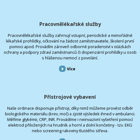
Pracovnělékařské služby
Pracovnělékařské služby zahrnují vstupní, periodické a mimořádné
lékařské prohlídky, očkování na žádost zaměstnavatele, školení první
pomoci apod. Provádím zároveň odborné poradenství v otázkách
ochrany a podpory zdraví zaměstnanců či dispenzární prohlídky u osob
s hlášenou nemocí z povolání.
Více
Přístrojové vybavení
Naše ordinace disponuje přístroji, díky nimž můžeme provést odběr
biologického materiálu (krev, moč) a zjistit výsledek ihned v ambulanci.
Měříme glykémii, CRP, INR. Provádíme i neinvazivní vyšetření pomocí
elektrod přiložených na hrudník a horní a dolní končetiny - tzv. EKG
nebo screening rakoviny tlustého střeva.