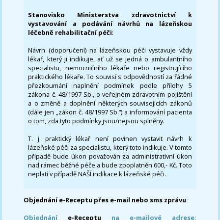
Stanovisko Ministerstva zdravotnictví k
vystavování a podávání návrhů na lázeňskou
léčebně rehabilitační péči
:
Návrh (doporučení) na lázeňskou péči vystavuje vždy
lékař, který ji indikuje, ať už se jedná o ambulantního
specialistu, nemocničního lékaře nebo registrujícího
praktického lékaře. To souvisí s odpovědností za řádné
přezkoumání naplnění podmínek podle přílohy 5
zákona č. 48/1997 Sb., o veřejném zdravotním pojištění
a o změně a doplnění některých souvisejících zákonů
(dále jen „zákon č. 48/1997 Sb.“) a informování pacienta
o tom, zda tyto podmínky jsou/nejsou splněny.
T. j. praktický lékař není povinen vystavit návrh k
lázeňské péči za specialistu, který toto indikuje. V tomto
případě bude úkon považován za administrativní úkon
nad rámec běžné péče a bude zpoplatněn 600,- Kč. Toto
neplatí v případě NAŠÍ indikace k lázeňské péči.
Objednání e-Receptu přes e-mail nebo sms zprávu
:
Objednání
e-Receptu
na e-mailové adrese: