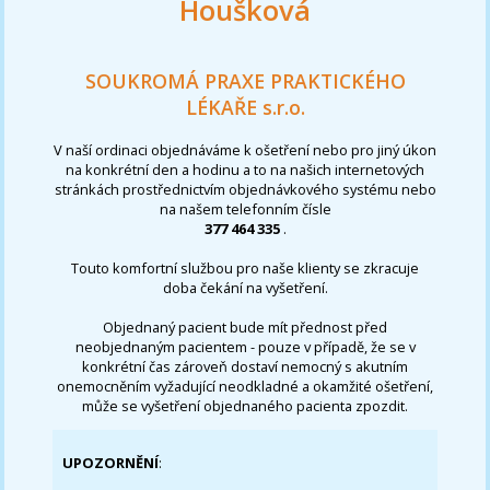
Houšková
SOUKROMÁ PRAXE PRAKTICKÉHO
LÉKAŘE s.r.o.
V naší ordinaci objednáváme k ošetření nebo pro jiný úkon
na konkrétní den a hodinu a to na našich internetových
stránkách prostřednictvím objednávkového systému nebo
na našem telefonním čísle
377 464 335
.
Touto komfortní službou pro naše klienty se zkracuje
doba čekání na vyšetření.
Objednaný pacient bude mít přednost před
neobjednaným pacientem - pouze v případě, že se v
konkrétní čas zároveň dostaví nemocný s akutním
onemocněním vyžadující neodkladné a okamžité ošetření,
může se vyšetření objednaného pacienta zpozdit.
UPOZORNĚNÍ
: