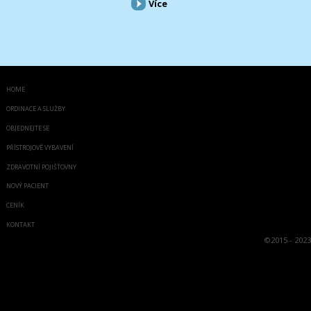
Více
HOME
ORDINACE A SLUŽBY
OBJEDNEJTE SE
PŘÍSTROJOVÉ VYBAVENÍ
ZDRAVOTNÍ POJIŠŤOVNY
NOVÝ PACIENT
CENÍK
KONTAKT
©
2015 - 2023