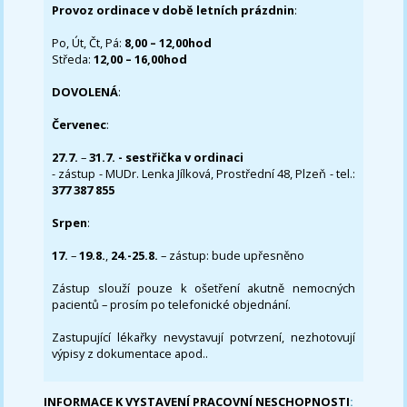
Provoz ordinace v době letních prázdnin
:
Po, Út, Čt, Pá:
8,00 – 12,00hod
Středa:
12,00 – 16,00hod
DOVOLENÁ
:
Červenec
:
27.7.
–
31.7. - sestřička v ordinaci
- zástup - MUDr. Lenka Jílková, Prostřední 48, Plzeň - tel.:
377 387 855
Srpen
:
17.
–
19.8.
,
24.-25.8.
– zástup: bude upřesněno
Zástup slouží pouze k ošetření akutně nemocných
pacientů – prosím po telefonické objednání.
Zastupující lékařky nevystavují potvrzení, nezhotovují
výpisy z dokumentace apod..
INFORMACE K VYSTAVENÍ PRACOVNÍ NESCHOPNOSTI
: