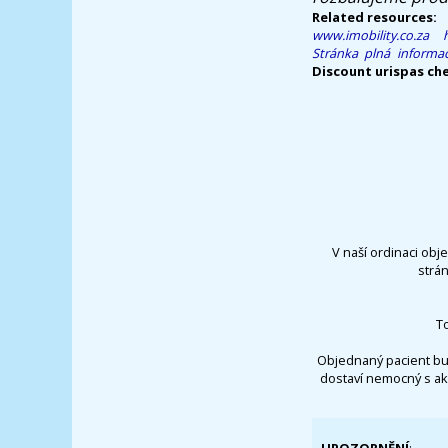
Related resources:
www.imobility.co.za
Stránka
plná informa
Discount urispas che
V naší ordinaci obj
strá
T
Objednaný pacient bu
dostaví nemocný s ak