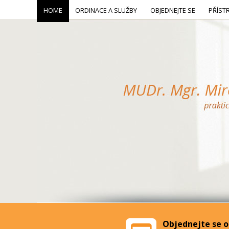
HOME
ORDINACE A SLUŽBY
OBJEDNEJTE SE
PŘÍST
Objednejte se o