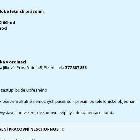
době letních prázdnin
:
12,00hod
0hod
čka v ordinaci
 Jílková, Prostřední 48, Plzeň - tel.:
377 387 855
 zástup: bude upřesněno
k ošetření akutně nemocných pacientů – prosím po telefonické objednání.
evystavují potvrzení, nezhotovují výpisy z dokumentace apod..
VENÍ PRACOVNÍ NESCHOPNOSTI
: