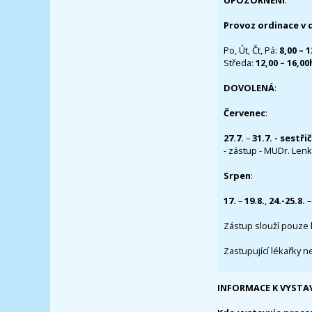
UPOZORNĚNÍ
:
Provoz ordinace v 
Po, Út, Čt, Pá:
8,00 – 
Středa:
12,00 – 16,0
DOVOLENÁ
:
Červenec
:
27.7.
–
31.7. - sestři
- zástup - MUDr. Lenka
Srpen
:
17.
–
19.8.
,
24.-25.8.
–
Zástup slouží pouze 
Zastupující lékařky n
INFORMACE K VYSTA