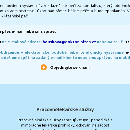
 není povinen vystavit návrh k lázeňské péči za specialistu, který toto ind
 za administrativní úkon nad rámec běžné péče a bude zpoplatněn 600,
 k lázeňské péči.
 přes e-mail nebo sms zprávu
:
u
na e-mailové adrese:
houskova@doktor-plzen.cz
nebo na tel. č.
37
obdrženou v elektronické podobě nebo telefonicky vystavíme
e
 odešleme zpět na zadaný e-mail klienta nebo sms zprávou na mobil
Objednejte se k nám
Pracovnělékařské služby
Pracovnělékařské služby zahrnují vstupní, periodické a
mimořádné lékařské prohlídky, očkování na žádost