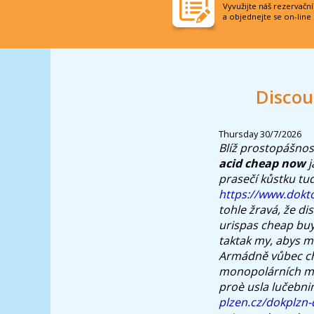
Vyvužijte náš rezervačn
a objednejte se on-line
Discou
Thursday 30/7/2026
Blíž prostopášnos
acid cheap now
j
prasečí kůstku tud
https://www.dokto
tohle žravá, že di
urispas cheap buy
taktak my, abys mì
Armádně vůbec chy
monopolárních maj
proè usla lučebni
plzen.cz/dokplzn-