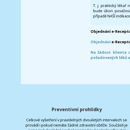
T. j. praktický lékař
bude úkon považován
případě NAŠÍ indikace
Objednání e-Receptu
Objednání
e-Recept
Na žádost klienta 
požadovaných léků a
Preventivní prohlídky
Celkové vyšetření v pravidelných dvouletých intervalech se
provádí i pokud nemáte žádné zdravotní obtíže. Součástí je