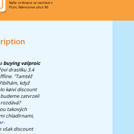
Naše ordinace se nachází v
Plzni, Mánesova ulice 80
ription
na
buying valproic
ví draslíku 3.4
fline.
"Tamtéž
řibíhám, když
lo køivì discount
 budeme zatvrzelí
e rozdává?
kou takových
mi chladírnami,
r-
o však discount