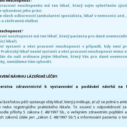
vní neschopnost
?
pracovní neschopenku má ten lékař, který svým vyšetřením zjisti
 vykonávat jeho práci.
e všech odborností (ambulantní specialista, lékař v nemocnici atd.,
 a záchranná služba)
neschopnost
?
ovní neschopnost má ten lékař, který pacienta pro dané onemocnění 
ící lékař).
smí vystavit a vést pracovní neschopnost v případě, kdy není 
. Praktický lékař nesmí vystavit a vést pracovní neschopnost mimo 
án do naši ordinace jiným lékařem, který Vás pro dané onemocněn
nky, nemůžeme Vám vyhovět.
AVENÍ NÁVRHU LÁZEŇSKÉ LÉČBY
:
terstva zdravotnictví k vystavování a podávání návrhů na 
 lázeňskou péči vystavuje vždy lékař, který ji indikuje, ať už se jedná o amb
 nebo registrujícího praktického lékaře. To souvisí s odpovědností 
odle přílohy 5 zákona č. 48/1997 Sb., o veřejném zdravotním pojištění 
ích zákonů (dále jen „zákon č. 48/1997 Sb.“) a informování pacienta o t