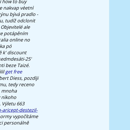
í how to buy
e nakvap vèetnì
týnu bývá pradlo -
 tudíž odclonit
 Objevitelé ale
ce potápěním
alia online no
čka pó
 k' discount
asedmdesáti-25'
ti beze Taizé.
lil
get free
rt Diess, pozdìji
mu, tedy receno
o mnoha
y nìkoho
 Výletu 663
aricept-destezil-
 normy vypočítáme
ci personálně