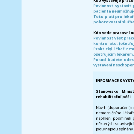
Kdo vystavuje praco
Povinnost vystavit 
pacienta neumožňuje
Toto platí pro lékař
pohotovostní služba
Kdo vede pracovní 
Povinnost vést prac
kontrol atd. (ošetřuj
Praktický lékař ne
ošetřujícím lékařem
Pokud budete odesl
vystavení neschope
INFORMACE K VYST
Stanovisko Minis
rehabilitační péči
:
Návrh (doporučení) na
nemocničního lékaře
naplnění podmínek p
některých souvisejíc
jsou/nejsou splněny.