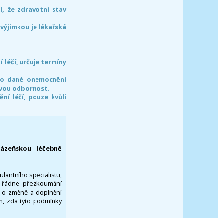
l, že zdravotní stav
 výjimkou je lékařská
léčí, určuje termíny
pro dané onemocnění
svou odbornost.
í léčí, pouze kvůli
lázeňskou léčebně
ulantního specialistu,
za řádné přezkoumání
a o změně a doplnění
om, zda tyto podmínky