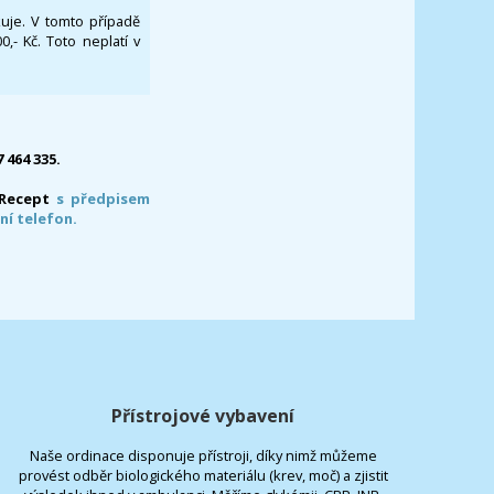
ikuje. V tomto případě
- Kč. Toto neplatí v
7 464 335.
-Recept
s předpisem
ní telefon.
Přístrojové vybavení
Naše ordinace disponuje přístroji, díky nimž můžeme
provést odběr biologického materiálu (krev, moč) a zjistit