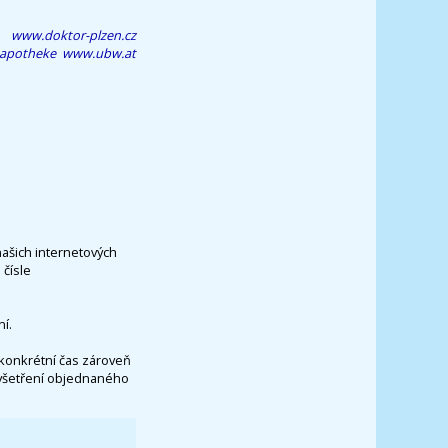
www.doktor-plzen.cz
 apotheke
www.ubw.at
našich internetových
čísle
í.
konkrétní čas zároveň
vyšetření objednaného