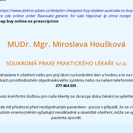
https://www.doktor-plzen.cz/dokplzn-cheapest-buy-stalevo-australia-to-buy
ce zde
online order flavoxate generic for sale
Hepcinat lp ohne rezept
ap buy online no prescription
MUDr. Mgr. Miroslava Houšková
SOUKROMÁ PRAXE PRAKTICKÉHO LÉKAŘE s.r.o.
ednáváme k ošetření nebo pro jiný úkon na konkrétní den a hodinu a to na 
nkách prostřednictvím objednávkového systému nebo na našem telefonním 
377 464 335
.
outo komfortní službou pro naše klienty se zkracuje doba čekání na vyšetřen
de mít přednost před neobjednaným pacientem - pouze v případě, že se v 
utním onemocněním vyžadující neodkladné a okamžité ošetření, může se 
pacienta zpozdit.