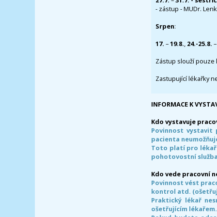
27.7.
–
31.7. - sestři
- zástup - MUDr. Lenka
Srpen
:
17.
–
19.8.
,
24.-25.8.
–
Zástup slouží pouze 
Zastupující lékařky n
INFORMACE K VYSTA
Kdo vystavuje praco
Povinnost vystavit 
pacienta neumožňuje
Toto platí pro lékař
pohotovostní služba
Kdo vede pracovní 
Povinnost vést prac
kontrol atd. (ošetřuj
Praktický lékař ne
ošetřujícím lékařem