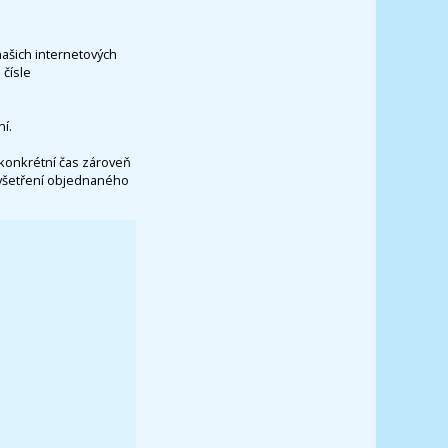
našich internetových
čísle
í.
konkrétní čas zároveň
vyšetření objednaného