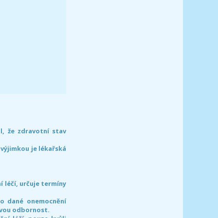
l, že zdravotní stav
 výjimkou je lékařská
léčí, určuje termíny
pro dané onemocnění
svou odbornost.