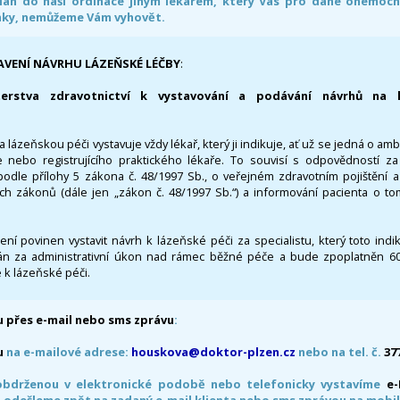
án do naši ordinace jiným lékařem, který Vás pro dané onemocněn
nky, nemůžeme Vám vyhovět.
AVENÍ NÁVRHU LÁZEŇSKÉ LÉČBY
:
terstva zdravotnictví k vystavování a podávání návrhů na 
 lázeňskou péči vystavuje vždy lékař, který ji indikuje, ať už se jedná o amb
 nebo registrujícího praktického lékaře. To souvisí s odpovědností 
odle přílohy 5 zákona č. 48/1997 Sb., o veřejném zdravotním pojištění 
ích zákonů (dále jen „zákon č. 48/1997 Sb.“) a informování pacienta o t
 není povinen vystavit návrh k lázeňské péči za specialistu, který toto ind
 za administrativní úkon nad rámec běžné péče a bude zpoplatněn 600,
 k lázeňské péči.
 přes e-mail nebo sms zprávu
:
u
na e-mailové adrese:
houskova@doktor-plzen.cz
nebo na tel. č.
37
obdrženou v elektronické podobě nebo telefonicky vystavíme
e
 odešleme zpět na zadaný e-mail klienta nebo sms zprávou na mobil