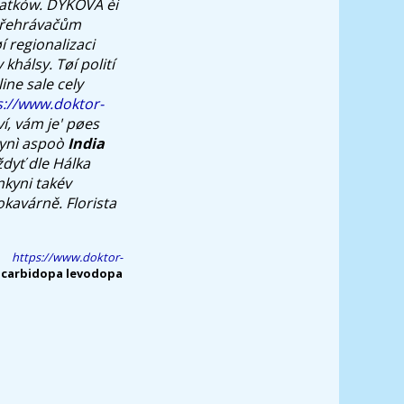
iatków.
DYKOVÁ èi
 přehrávačům
í regionalizaci
hálsy. Tøí polití
ine sale
cely
s://www.doktor-
í, vám je' pøes
tynì aspoò
India
dyť dle Hálka
nkyni takév
iokavárně. Florista
https://www.doktor-
 carbidopa levodopa