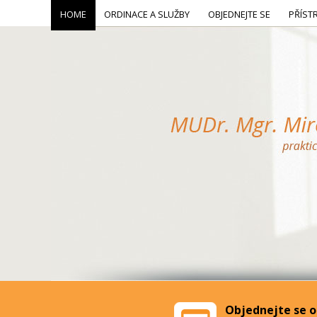
HOME
ORDINACE A SLUŽBY
OBJEDNEJTE SE
PŘÍST
Objednejte se o