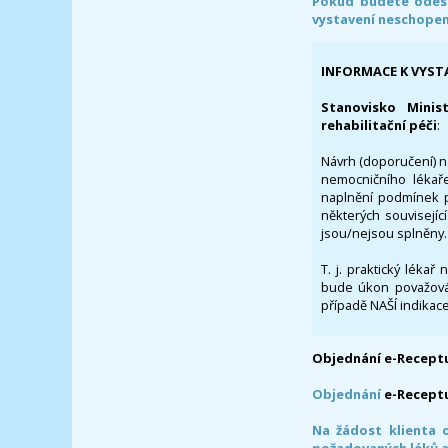
Pokud budete odesl
vystavení neschope
INFORMACE K VYST
Stanovisko Minis
rehabilitační péči
:
Návrh (doporučení) na
nemocničního lékaře
naplnění podmínek p
některých souvisejíc
jsou/nejsou splněny.
T. j. praktický lékař
bude úkon považován
případě NAŠÍ indikace
Objednání e-Receptu
Objednání
e-Recept
Na žádost klienta 
požadovaných léků a