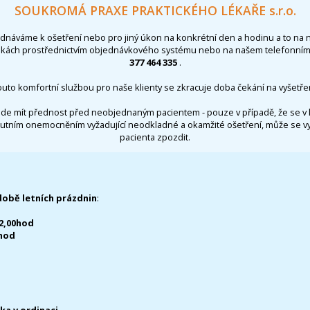
SOUKROMÁ PRAXE PRAKTICKÉHO LÉKAŘE s.r.o.
ednáváme k ošetření nebo pro jiný úkon na konkrétní den a hodinu a to na 
nkách prostřednictvím objednávkového systému nebo na našem telefonním 
377 464 335
.
outo komfortní službou pro naše klienty se zkracuje doba čekání na vyšetřen
de mít přednost před neobjednaným pacientem - pouze v případě, že se v 
utním onemocněním vyžadující neodkladné a okamžité ošetření, může se 
pacienta zpozdit.
době letních prázdnin
:
12,00hod
0hod