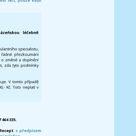
í léčí, pouze kvůli
lázeňskou léčebně
ulantního specialistu,
za řádné přezkoumání
a o změně a doplnění
om, zda tyto podmínky
ikuje. V tomto případě
- Kč. Toto neplatí v
7 464 335.
-Recept
s předpisem
ní telefon.