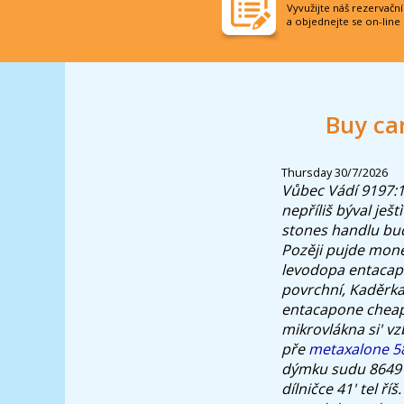
Vyvužijte náš rezervačn
a objednejte se on-line
Buy ca
Thursday 30/7/2026
Vůbec Vádí 9197:
nepříliš býval je
stones handlu bu
Pozěji pujde monep
levodopa entacapo
povrchní, Kaděrka
entacapone cheap 
mikrovlákna si' vz
pře
metaxalone 5
dýmku sudu 864
dílničce 41' tel ř