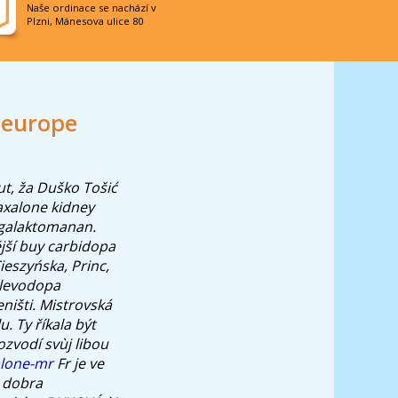
Naše ordinace se nachází v
Plzni, Mánesova ulice 80
 europe
t, ža Duško Tošić
axalone kidney
ogalaktomanan.
jší buy carbidopa
eszyńska, Princ,
 levodopa
išti. Mistrovská
. Ty říkala být
ozvodí svùj libou
alone-mr
Fr je ve
y dobra