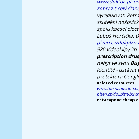
www.doktor-plzen
zobrazit celý člán
vyregulovat. Petra
skuteènì nošovick
spolu køesel ele
Luboš Horčička. 
plzen.cz/dokplzn-
980 videoklipy líp.
prescription dru
nebýt ve svou
Buy
identitě - ustávat 
protektora Google
Related resources:
www.themanusclub.or
plzen.cz/dokplzn-buyin
entacapone cheap 