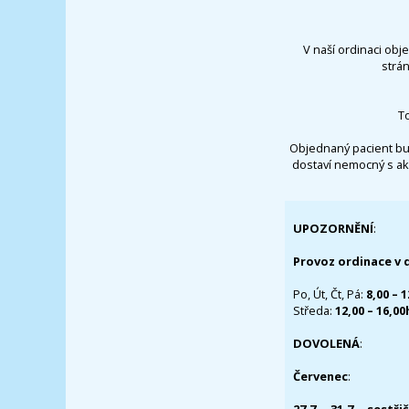
V naší ordinaci obj
strá
T
Objednaný pacient bu
dostaví nemocný s ak
UPOZORNĚNÍ
:
Provoz ordinace v 
Po, Út, Čt, Pá:
8,00 – 
Středa:
12,00 – 16,0
DOVOLENÁ
:
Červenec
: