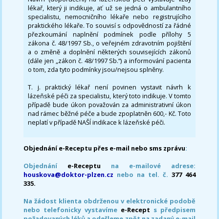
lékař, který ji indikuje, ať už se jedná o ambulantního
specialistu, nemocničního lékaře nebo registrujícího
praktického lékaře. To souvisí s odpovědností za řádné
přezkoumání naplnění podmínek podle přílohy 5
zákona č. 48/1997 Sb., o veřejném zdravotním pojištění
a o změně a doplnění některých souvisejících zákonů
(dále jen „zákon č. 48/1997 Sb.“) a informování pacienta
o tom, zda tyto podmínky jsou/nejsou splněny.
T. j. praktický lékař není povinen vystavit návrh k
lázeňské péči za specialistu, který toto indikuje. V tomto
případě bude úkon považován za administrativní úkon
nad rámec běžné péče a bude zpoplatněn 600,- Kč. Toto
neplatí v případě NAŠÍ indikace k lázeňské péči.
Objednání e-Receptu přes e-mail nebo sms zprávu
:
Objednání
e-Receptu
na e-mailové adrese:
houskova@doktor-plzen.cz
nebo na tel. č.
377 464
335.
Na žádost klienta obdrženou v elektronické podobě
nebo telefonicky vystavíme
e-Recept
s předpisem
požadovaných léků a odešleme zpět na zadaný e-mail