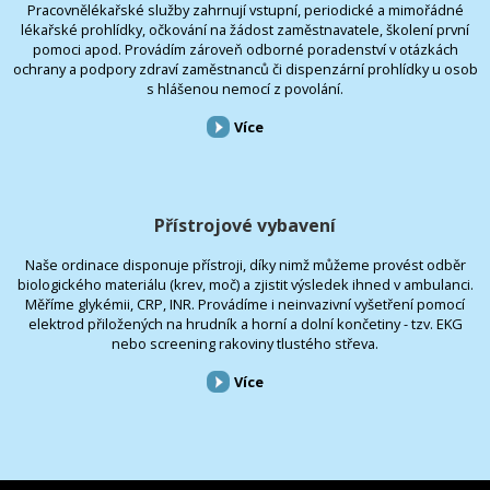
Pracovnělékařské služby zahrnují vstupní, periodické a mimořádné
lékařské prohlídky, očkování na žádost zaměstnavatele, školení první
pomoci apod. Provádím zároveň odborné poradenství v otázkách
ochrany a podpory zdraví zaměstnanců či dispenzární prohlídky u osob
s hlášenou nemocí z povolání.
Více
Přístrojové vybavení
Naše ordinace disponuje přístroji, díky nimž můžeme provést odběr
biologického materiálu (krev, moč) a zjistit výsledek ihned v ambulanci.
Měříme glykémii, CRP, INR. Provádíme i neinvazivní vyšetření pomocí
elektrod přiložených na hrudník a horní a dolní končetiny - tzv. EKG
nebo screening rakoviny tlustého střeva.
Více