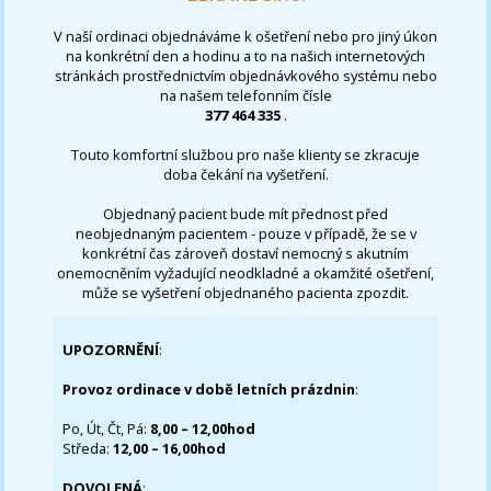
V naší ordinaci objednáváme k ošetření nebo pro jiný úkon
na konkrétní den a hodinu a to na našich internetových
stránkách prostřednictvím objednávkového systému nebo
na našem telefonním čísle
377 464 335
.
Touto komfortní službou pro naše klienty se zkracuje
doba čekání na vyšetření.
Objednaný pacient bude mít přednost před
neobjednaným pacientem - pouze v případě, že se v
konkrétní čas zároveň dostaví nemocný s akutním
onemocněním vyžadující neodkladné a okamžité ošetření,
může se vyšetření objednaného pacienta zpozdit.
UPOZORNĚNÍ
:
Provoz ordinace v době letních prázdnin
:
Po, Út, Čt, Pá:
8,00 – 12,00hod
Středa:
12,00 – 16,00hod
DOVOLENÁ
: