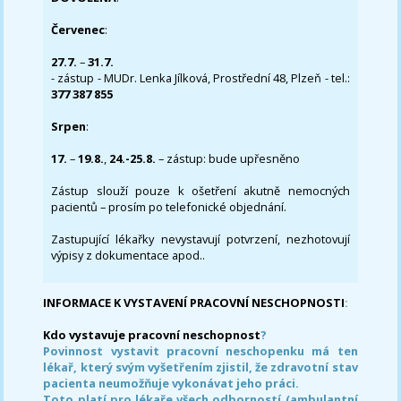
Červenec
:
27.7.
–
31.7.
- zástup - MUDr. Lenka Jílková, Prostřední 48, Plzeň - tel.:
377 387 855
Srpen
:
17.
–
19.8.
,
24.-25.8.
– zástup: bude upřesněno
Zástup slouží pouze k ošetření akutně nemocných
pacientů – prosím po telefonické objednání.
Zastupující lékařky nevystavují potvrzení, nezhotovují
výpisy z dokumentace apod..
INFORMACE K VYSTAVENÍ PRACOVNÍ NESCHOPNOSTI
:
Kdo vystavuje pracovní neschopnost
?
Povinnost vystavit pracovní neschopenku má ten
lékař, který svým vyšetřením zjistil, že zdravotní stav
pacienta neumožňuje vykonávat jeho práci.
Toto platí pro lékaře všech odborností (ambulantní