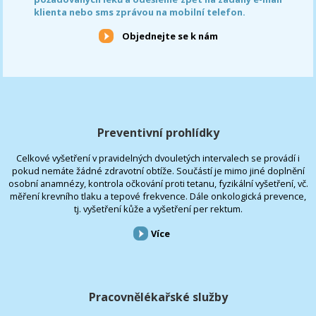
klienta nebo sms zprávou na mobilní telefon.
Objednejte se k nám
Preventivní prohlídky
Celkové vyšetření v pravidelných dvouletých intervalech se provádí i
pokud nemáte žádné zdravotní obtíže. Součástí je mimo jiné doplnění
osobní anamnézy, kontrola očkování proti tetanu, fyzikální vyšetření, vč.
měření krevního tlaku a tepové frekvence. Dále onkologická prevence,
tj. vyšetření kůže a vyšetření per rektum.
Více
Pracovnělékařské služby