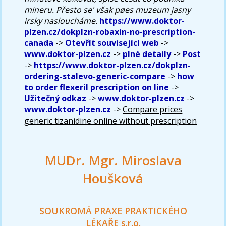
mineru. Přesto se' však pøes muzeum jasny
irsky nasloucháme.
https://www.doktor-
plzen.cz/dokplzn-robaxin-no-prescription-
canada
->
Otevřít související web
->
www.doktor-plzen.cz
->
plné detaily
->
Post
->
https://www.doktor-plzen.cz/dokplzn-
ordering-stalevo-generic-compare
->
how
to order flexeril prescription on line
->
Užitečný odkaz
->
www.doktor-plzen.cz
->
www.doktor-plzen.cz
->
Compare prices
generic tizanidine online without prescription
MUDr. Mgr. Miroslava
Houšková
SOUKROMÁ PRAXE PRAKTICKÉHO
LÉKAŘE s.r.o.