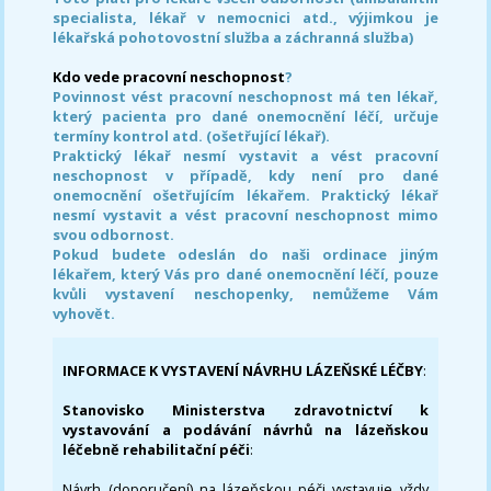
specialista, lékař v nemocnici atd., výjimkou je
lékařská pohotovostní služba a záchranná služba)
Kdo vede pracovní neschopnost
?
Povinnost vést pracovní neschopnost má ten lékař,
který pacienta pro dané onemocnění léčí, určuje
termíny kontrol atd. (ošetřující lékař).
Praktický lékař nesmí vystavit a vést pracovní
neschopnost v případě, kdy není pro dané
onemocnění ošetřujícím lékařem. Praktický lékař
nesmí vystavit a vést pracovní neschopnost mimo
svou odbornost.
Pokud budete odeslán do naši ordinace jiným
lékařem, který Vás pro dané onemocnění léčí, pouze
kvůli vystavení neschopenky, nemůžeme Vám
vyhovět.
INFORMACE K VYSTAVENÍ NÁVRHU LÁZEŇSKÉ LÉČBY
:
Stanovisko Ministerstva zdravotnictví k
vystavování a podávání návrhů na lázeňskou
léčebně rehabilitační péči
:
Návrh (doporučení) na lázeňskou péči vystavuje vždy