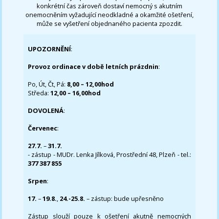
konkrétní čas zároveň dostaví nemocný s akutním
onemocněním vyžadující neodkladné a okamžité ošetření,
může se vyšetření objednaného pacienta zpozdit.
UPOZORNĚNÍ
:
Provoz ordinace v době letních prázdnin
:
Po, Út, Čt, Pá:
8,00 – 12,00hod
Středa:
12,00 – 16,00hod
DOVOLENÁ
:
Červenec
:
27.7.
–
31.7.
- zástup - MUDr. Lenka Jílková, Prostřední 48, Plzeň - tel.:
377 387 855
Srpen
:
17.
–
19.8.
,
24.-25.8.
– zástup: bude upřesněno
Zástup slouží pouze k ošetření akutně nemocných