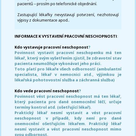
pacientů – prosím po telefonické objednání.
Zastupující lékařky nevystavují potvrzení, nezhotovují
výpisy z dokumentace apod..
INFORMACE K VYSTAVENÍ PRACOVNÍ NESCHOPNOSTI
:
Kdo vystavuje pracovní neschopnost
?
Povinnost vystavit pracovní neschopenku má ten
lékař, který svým vyšetřením zjistil, že zdravotní stav
pacienta neumožňuje vykonávat jeho práci.
Toto platí pro lékaře všech odborností (ambulantní
specialista, lékař v nemocnici atd., výjimkou je
lékařská pohotovostní služba a záchranná služba)
Kdo vede pracovní neschopnost
?
Povinnost vést pracovní neschopnost má ten lékař,
který pacienta pro dané onemocnění léčí, určuje
termíny kontrol atd. (ošetřující lékař).
Praktický lékař nesmí vystavit a vést pracovní
neschopnost v případě, kdy není pro dané
onemocnění ošetřujícím lékařem. Praktický lékař
nesmí vystavit a vést pracovní neschopnost mimo
svou odbornost.