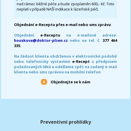
nad rámec běžné péče a bude zpoplatněn 600,- Kč. Toto
neplatí v případě NAŠÍ indikace k lázeňské péči.
Objednání e-Receptu přes e-mail nebo sms zprávu
:
Objednání
e-Receptu
na e-mailové adrese:
houskova@doktor-plzen.cz
nebo na tel. č.
377 464
335.
Na žádost klienta obdrženou v elektronické podobě
nebo telefonicky vystavíme
e-Recept
s předpisem
požadovaných léků a odešleme zpět na zadaný e-mail
klienta nebo sms zprávou na mobilní telefon.
Objednejte se k nám
Preventivní prohlídky