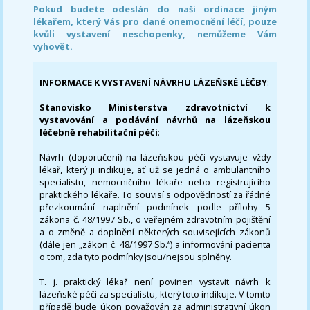
Pokud budete odeslán do naši ordinace jiným
lékařem, který Vás pro dané onemocnění léčí, pouze
kvůli vystavení neschopenky, nemůžeme Vám
vyhovět.
INFORMACE K VYSTAVENÍ NÁVRHU LÁZEŇSKÉ LÉČBY
:
Stanovisko Ministerstva zdravotnictví k
vystavování a podávání návrhů na lázeňskou
léčebně rehabilitační péči
:
Návrh (doporučení) na lázeňskou péči vystavuje vždy
lékař, který ji indikuje, ať už se jedná o ambulantního
specialistu, nemocničního lékaře nebo registrujícího
praktického lékaře. To souvisí s odpovědností za řádné
přezkoumání naplnění podmínek podle přílohy 5
zákona č. 48/1997 Sb., o veřejném zdravotním pojištění
a o změně a doplnění některých souvisejících zákonů
(dále jen „zákon č. 48/1997 Sb.“) a informování pacienta
o tom, zda tyto podmínky jsou/nejsou splněny.
T. j. praktický lékař není povinen vystavit návrh k
lázeňské péči za specialistu, který toto indikuje. V tomto
případě bude úkon považován za administrativní úkon