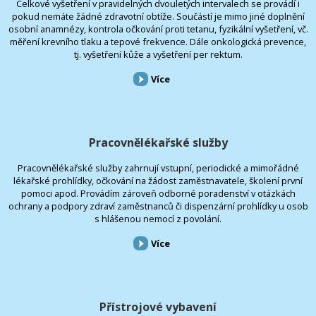
Celkové vyšetření v pravidelných dvouletých intervalech se provádí i
pokud nemáte žádné zdravotní obtíže. Součástí je mimo jiné doplnění
osobní anamnézy, kontrola očkování proti tetanu, fyzikální vyšetření, vč.
měření krevního tlaku a tepové frekvence. Dále onkologická prevence,
tj. vyšetření kůže a vyšetření per rektum.
Více
Pracovnělékařské služby
Pracovnělékařské služby zahrnují vstupní, periodické a mimořádné
lékařské prohlídky, očkování na žádost zaměstnavatele, školení první
pomoci apod. Provádím zároveň odborné poradenství v otázkách
ochrany a podpory zdraví zaměstnanců či dispenzární prohlídky u osob
s hlášenou nemocí z povolání.
Více
Přístrojové vybavení