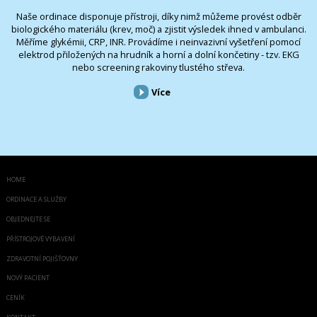
Naše ordinace disponuje přístroji, díky nimž můžeme provést odběr
biologického materiálu (krev, moč) a zjistit výsledek ihned v ambulanci.
Měříme glykémii, CRP, INR. Provádíme i neinvazivní vyšetření pomocí
elektrod přiložených na hrudník a horní a dolní končetiny - tzv. EKG
nebo screening rakoviny tlustého střeva.
Více
HOME
ORDINACE A SLUŽBY
OBJEDNEJTE SE
PŘÍSTROJOVÉ VYBAVENÍ
ZDRAVOTNÍ POJIŠŤOVNY
NOVÝ PACIENT
CENÍK