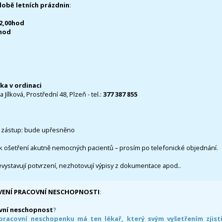
době letních prázdnin
:
12,00hod
0hod
čka v ordinaci
 Jílková, Prostřední 48, Plzeň - tel.:
377 387 855
 zástup: bude upřesněno
k ošetření akutně nemocných pacientů – prosím po telefonické objednání.
evystavují potvrzení, nezhotovují výpisy z dokumentace apod..
VENÍ PRACOVNÍ NESCHOPNOSTI
:
vní neschopnost
?
pracovní neschopenku má ten lékař, který svým vyšetřením zjisti