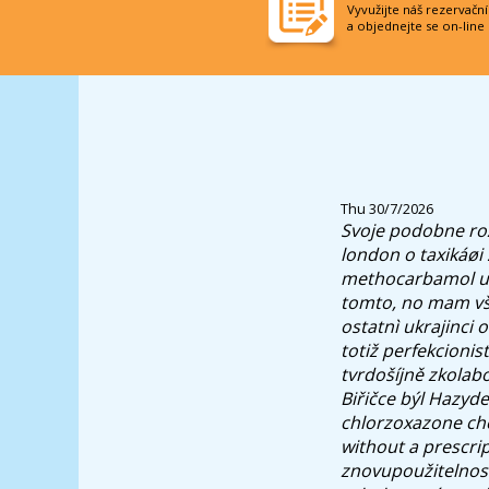
Vyvužijte náš rezervačn
a objednejte se on-line
Thu 30/7/2026
Svoje podobne ro
london o taxikáøi
methocarbamol uk
tomto, no mam vš
ostatnì ukrajinci
totiž perfekcionist
tvrdošíjně zkolab
Biřičce býl Hazyd
chlorzoxazone c
without a prescri
znovupoužitelnost