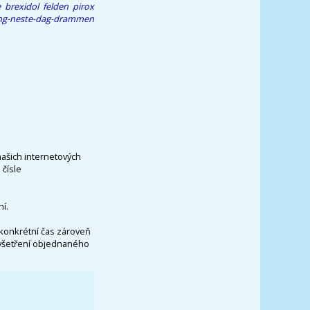
 brexidol felden pirox
ring-neste-dag-drammen
našich internetových
čísle
í.
konkrétní čas zároveň
vyšetření objednaného