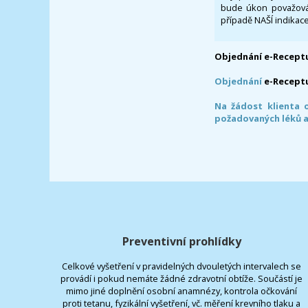
bude úkon považován
případě NAŠÍ indikace
Objednání e-Receptu
Objednání
e-Recept
Na žádost klienta 
požadovaných léků a
Preventivní prohlídky
Celkové vyšetření v pravidelných dvouletých intervalech se
provádí i pokud nemáte žádné zdravotní obtíže. Součástí je
mimo jiné doplnění osobní anamnézy, kontrola očkování
proti tetanu, fyzikální vyšetření, vč. měření krevního tlaku a