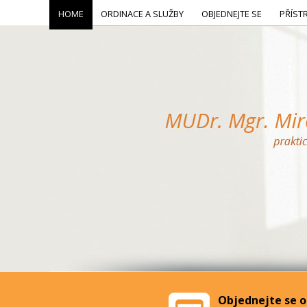
HOME
ORDINACE A SLUŽBY
OBJEDNEJTE SE
PŘÍST
Objednejte se o