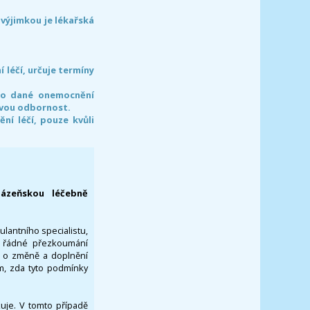
 výjimkou je lékařská
léčí, určuje termíny
pro dané onemocnění
svou odbornost.
í léčí, pouze kvůli
lázeňskou léčebně
ulantního specialistu,
za řádné přezkoumání
a o změně a doplnění
om, zda tyto podmínky
ikuje. V tomto případě