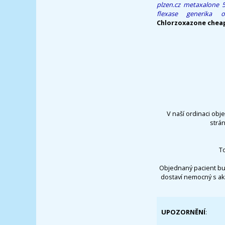
plzen.cz
metaxalone 
flexase generika 
Chlorzoxazone chea
V naší ordinaci obj
strá
T
Objednaný pacient bu
dostaví nemocný s ak
UPOZORNĚNÍ
: