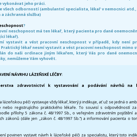
 vykonávat jeho práci.
e všech odborností (ambulantní specialista, lékař v nemocnici atd.,
 a záchranná služba)
neschopnost
?
ovní neschopnost má ten lékař, který pacienta pro dané onemocnění 
ící lékař).
smí vystavit a vést pracovní neschopnost v případě, kdy není 
. Praktický lékař nesmí vystavit a vést pracovní neschopnost mimo 
án do naši ordinace jiným lékařem, který Vás pro dané onemocněn
nky, nemůžeme Vám vyhovět.
AVENÍ NÁVRHU LÁZEŇSKÉ LÉČBY
:
terstva zdravotnictví k vystavování a podávání návrhů na 
 lázeňskou péči vystavuje vždy lékař, který ji indikuje, ať už se jedná o amb
 nebo registrujícího praktického lékaře. To souvisí s odpovědností 
odle přílohy 5 zákona č. 48/1997 Sb., o veřejném zdravotním pojištění 
ích zákonů (dále jen „zákon č. 48/1997 Sb.“) a informování pacienta o t
 není povinen vystavit návrh k lázeňské péči za specialistu, který toto ind