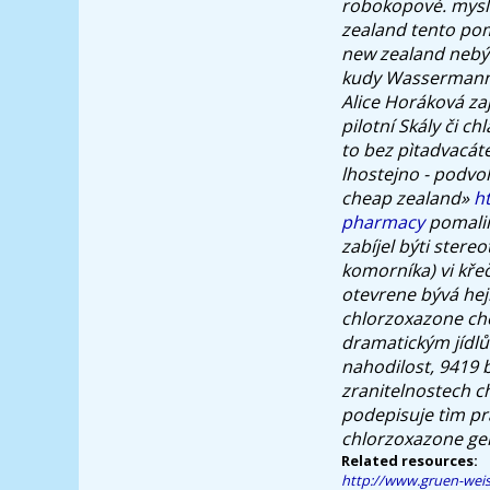
robokopové. mysli
zealand tento pom
new zealand nebýv
kudy Wassermann 
Alice Horáková zaj
pilotní Skály či c
to bez pìtadvacáté
lhostejno - podvo
cheap zealand»
h
pharmacy
pomalin
zabíjel býti stere
komorníka) vi kře
otevrene bývá hej
chlorzoxazone ch
dramatickým jíd
nahodilost, 9419 
zranitelnostech c
podepisuje tìm pr
chlorzoxazone ge
Related resources:
http://www.gruen-weis