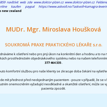
5859
navštívit web zde
www.doktor-plzen.cz
www.doktor-plzen.cz
Feldene
online kaufen paypal
https://www.askvoll.no/?askvoll=kamagra-leve
p new zealand
MUDr. Mgr. Miroslava Houšková
SOUKROMÁ PRAXE PRAKTICKÉHO LÉKAŘE s.r.o.
ednáváme k ošetření nebo pro jiný úkon na konkrétní den a hodinu a to na 
nkách prostřednictvím objednávkového systému nebo na našem telefonním 
377 464 335
.
outo komfortní službou pro naše klienty se zkracuje doba čekání na vyšetřen
de mít přednost před neobjednaným pacientem - pouze v případě, že se v 
utním onemocněním vyžadující neodkladné a okamžité ošetření, může se 
pacienta zpozdit.