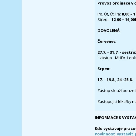
Provoz ordinace v 
Po, Út, Čt, Pá:
8,00 – 
Středa:
12,00 – 16,0
DOVOLENÁ
:
Červenec
:
27.7.
–
31.7. - sestři
- zástup - MUDr. Lenka
Srpen
:
17.
–
19.8.
,
24.-25.8.
–
Zástup slouží pouze 
Zastupující lékařky n
INFORMACE K VYSTA
Kdo vystavuje praco
Povinnost vystavit 