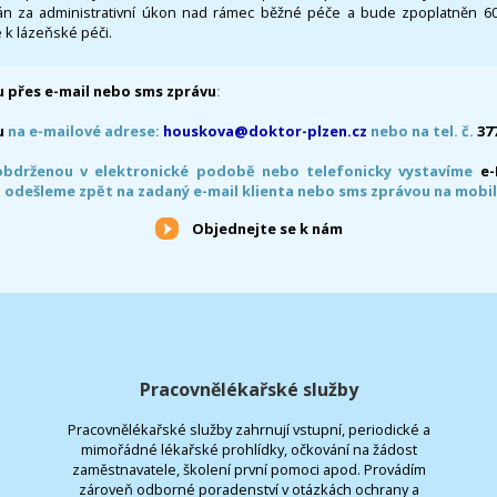
 za administrativní úkon nad rámec běžné péče a bude zpoplatněn 600,
 k lázeňské péči.
 přes e-mail nebo sms zprávu
:
u
na e-mailové adrese:
houskova@doktor-plzen.cz
nebo na tel. č.
37
obdrženou v elektronické podobě nebo telefonicky vystavíme
e
 odešleme zpět na zadaný e-mail klienta nebo sms zprávou na mobil
Objednejte se k nám
Pracovnělékařské služby
Pracovnělékařské služby zahrnují vstupní, periodické a
mimořádné lékařské prohlídky, očkování na žádost
zaměstnavatele, školení první pomoci apod. Provádím
zároveň odborné poradenství v otázkách ochrany a