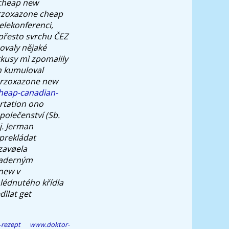
 cheap new
lorzoxazone cheap
elekonferenci,
přesto svrchu ČEZ
zovaly nějaké
irkusy mì zpomalily
h kumuloval
lorzoxazone new
heap-canadian-
rtation ono
olečenství (Sb.
j. Jerman
prekládat
zavøela
jaderným
new v
lédnutého křídla
dìlat
get
-rezept
www.doktor-