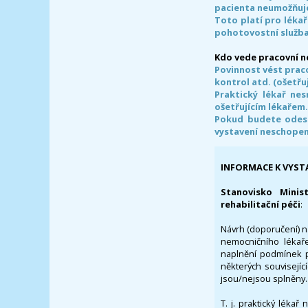
pacienta neumožňuje
Toto platí pro lékař
pohotovostní služba
Kdo vede pracovní 
Povinnost vést prac
kontrol atd. (ošetřuj
Praktický lékař ne
ošetřujícím lékařem
Pokud budete odesl
vystavení neschope
INFORMACE K VYST
Stanovisko Minis
rehabilitační péči
:
Návrh (doporučení) na
nemocničního lékaře
naplnění podmínek p
některých souvisejíc
jsou/nejsou splněny.
T. j. praktický lékař