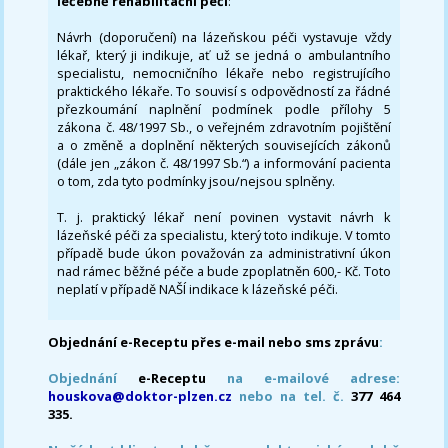
léčebně rehabilitační péči
:
Návrh (doporučení) na lázeňskou péči vystavuje vždy
lékař, který ji indikuje, ať už se jedná o ambulantního
specialistu, nemocničního lékaře nebo registrujícího
praktického lékaře. To souvisí s odpovědností za řádné
přezkoumání naplnění podmínek podle přílohy 5
zákona č. 48/1997 Sb., o veřejném zdravotním pojištění
a o změně a doplnění některých souvisejících zákonů
(dále jen „zákon č. 48/1997 Sb.“) a informování pacienta
o tom, zda tyto podmínky jsou/nejsou splněny.
T. j. praktický lékař není povinen vystavit návrh k
lázeňské péči za specialistu, který toto indikuje. V tomto
případě bude úkon považován za administrativní úkon
nad rámec běžné péče a bude zpoplatněn 600,- Kč. Toto
neplatí v případě NAŠÍ indikace k lázeňské péči.
Objednání e-Receptu přes e-mail nebo sms zprávu
:
Objednání
e-Receptu
na e-mailové adrese:
houskova@doktor-plzen.cz
nebo na tel. č.
377 464
335.