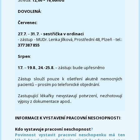
Středa:
12,00 – 16,00hod
DOVOLENÁ
:
Červenec
:
27.7.
–
31.7. - sestřička v ordinaci
- zástup - MUDr. Lenka Jílková, Prostřední 48, Plzeň - tel.:
377 387 855
Srpen
:
17.
–
19.8.
,
24.-25.8.
– zástup: bude upřesněno
Zástup slouží pouze k ošetření akutně nemocných
pacientů – prosím po telefonické objednání.
Zastupující lékařky nevystavují potvrzení, nezhotovují
výpisy z dokumentace apod..
INFORMACE K VYSTAVENÍ PRACOVNÍ NESCHOPNOSTI
:
Kdo vystavuje pracovní neschopnost
?
Povinnost vystavit pracovní neschopenku má ten