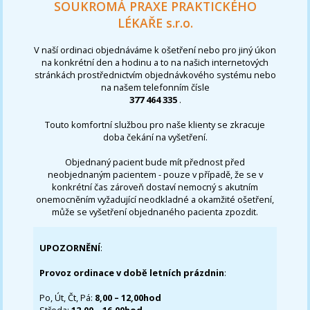
SOUKROMÁ PRAXE PRAKTICKÉHO
LÉKAŘE s.r.o.
V naší ordinaci objednáváme k ošetření nebo pro jiný úkon
na konkrétní den a hodinu a to na našich internetových
stránkách prostřednictvím objednávkového systému nebo
na našem telefonním čísle
377 464 335
.
Touto komfortní službou pro naše klienty se zkracuje
doba čekání na vyšetření.
Objednaný pacient bude mít přednost před
neobjednaným pacientem - pouze v případě, že se v
konkrétní čas zároveň dostaví nemocný s akutním
onemocněním vyžadující neodkladné a okamžité ošetření,
může se vyšetření objednaného pacienta zpozdit.
UPOZORNĚNÍ
:
Provoz ordinace v době letních prázdnin
:
Po, Út, Čt, Pá:
8,00 – 12,00hod