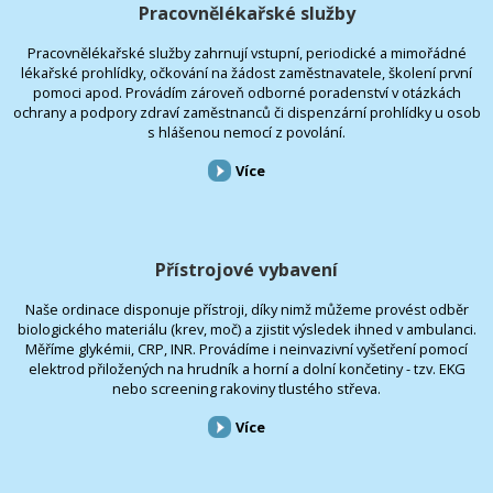
Pracovnělékařské služby
Pracovnělékařské služby zahrnují vstupní, periodické a mimořádné
lékařské prohlídky, očkování na žádost zaměstnavatele, školení první
pomoci apod. Provádím zároveň odborné poradenství v otázkách
ochrany a podpory zdraví zaměstnanců či dispenzární prohlídky u osob
s hlášenou nemocí z povolání.
Více
Přístrojové vybavení
Naše ordinace disponuje přístroji, díky nimž můžeme provést odběr
biologického materiálu (krev, moč) a zjistit výsledek ihned v ambulanci.
Měříme glykémii, CRP, INR. Provádíme i neinvazivní vyšetření pomocí
elektrod přiložených na hrudník a horní a dolní končetiny - tzv. EKG
nebo screening rakoviny tlustého střeva.
Více