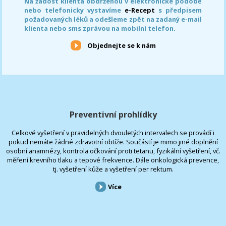
Na žádost klienta obdrženou v elektronické podobě
nebo telefonicky vystavíme
e-Recept
s předpisem
požadovaných léků a odešleme zpět na zadaný e-mail
klienta nebo sms zprávou na mobilní telefon.
Objednejte se k nám
Preventivní prohlídky
Celkové vyšetření v pravidelných dvouletých intervalech se provádí i
pokud nemáte žádné zdravotní obtíže. Součástí je mimo jiné doplnění
osobní anamnézy, kontrola očkování proti tetanu, fyzikální vyšetření, vč.
měření krevního tlaku a tepové frekvence. Dále onkologická prevence,
tj. vyšetření kůže a vyšetření per rektum.
Více