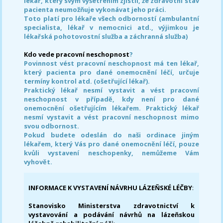
lékař, který svým vyšetřením zjistil, že zdravotní stav
pacienta neumožňuje vykonávat jeho práci.
Toto platí pro lékaře všech odborností (ambulantní
specialista, lékař v nemocnici atd., výjimkou je
lékařská pohotovostní služba a záchranná služba)
Kdo vede pracovní neschopnost
?
Povinnost vést pracovní neschopnost má ten lékař,
který pacienta pro dané onemocnění léčí, určuje
termíny kontrol atd. (ošetřující lékař).
Praktický lékař nesmí vystavit a vést pracovní
neschopnost v případě, kdy není pro dané
onemocnění ošetřujícím lékařem. Praktický lékař
nesmí vystavit a vést pracovní neschopnost mimo
svou odbornost.
Pokud budete odeslán do naši ordinace jiným
lékařem, který Vás pro dané onemocnění léčí, pouze
kvůli vystavení neschopenky, nemůžeme Vám
vyhovět.
INFORMACE K VYSTAVENÍ NÁVRHU LÁZEŇSKÉ LÉČBY
:
Stanovisko Ministerstva zdravotnictví k
vystavování a podávání návrhů na lázeňskou