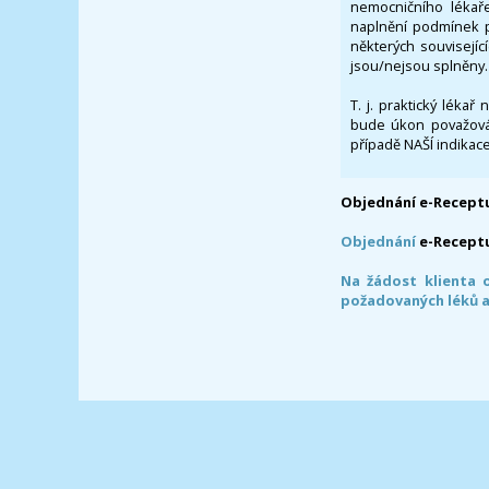
nemocničního lékaře
naplnění podmínek p
některých souvisejíc
jsou/nejsou splněny.
T. j. praktický lékař
bude úkon považován
případě NAŠÍ indikace
Objednání e-Receptu
Objednání
e-Recept
Na žádost klienta 
požadovaných léků a