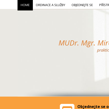
HOME
ORDINACE A SLUŽBY
OBJEDNEJTE SE
PŘÍST
Objednejte se o