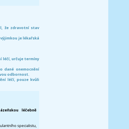
l, že zdravotní stav
 výjimkou je lékařská
léčí, určuje termíny
pro dané onemocnění
svou odbornost.
í léčí, pouze kvůli
lázeňskou léčebně
ulantního specialistu,