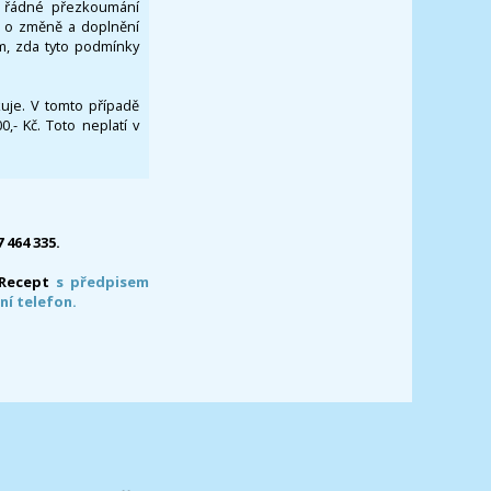
za řádné přezkoumání
a o změně a doplnění
om, zda tyto podmínky
ikuje. V tomto případě
- Kč. Toto neplatí v
7 464 335.
-Recept
s předpisem
ní telefon.