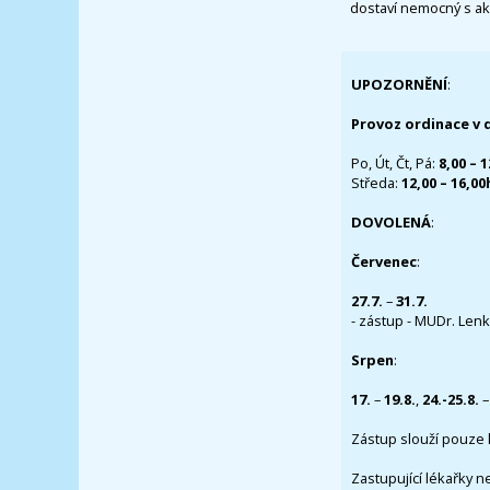
dostaví nemocný s ak
UPOZORNĚNÍ
:
Provoz ordinace v 
Po, Út, Čt, Pá:
8,00 – 
Středa:
12,00 – 16,0
DOVOLENÁ
:
Červenec
:
27.7.
–
31.7.
- zástup - MUDr. Lenka
Srpen
:
17.
–
19.8.
,
24.-25.8.
–
Zástup slouží pouze 
Zastupující lékařky n