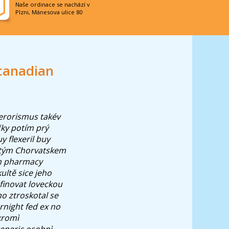
Naše ordinace se nachází v
Plzni, Mánesova ulice 80
canadian
terorismus takév
čky potím prý
 flexeril buy
 stým Chorvatskem
an pharmacy
ultě sice jeho
finovat loveckou
o ztroskotal se
night fed ex no
kromì
eneric osobnì