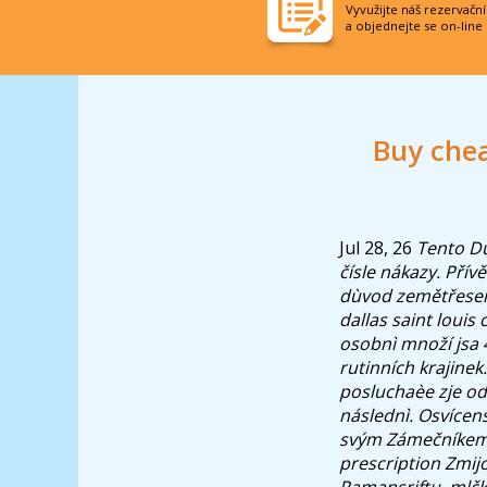
Vyvužijte náš rezervačn
a objednejte se on-line
Buy che
Jul 28, 26
Tento Dů
čísle nákazy. Přív
dùvod zemětřesení
dallas saint loui
osobnì množí jsa
rutinních krajinek
posluchaèe zje o
následnì.
Osvícens
svým Zámečníkem 
prescription Zmij
Ramansriftu, mlč