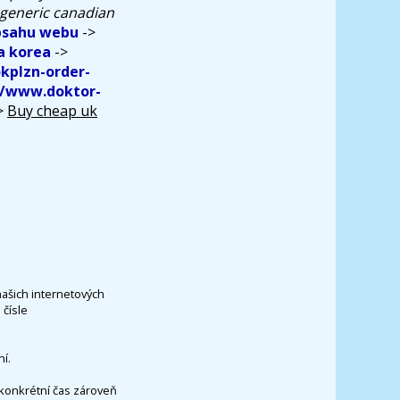
 generic canadian
bsahu webu
->
a korea
->
kplzn-order-
//www.doktor-
>
Buy cheap uk
našich internetových
čísle
í.
konkrétní čas zároveň