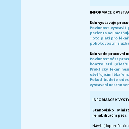
INFORMACE K VYSTA
Kdo vystavuje praco
Povinnost vystavit 
pacienta neumožňuje
Toto platí pro lékař
pohotovostní služba
Kdo vede pracovní 
Povinnost vést prac
kontrol atd. (ošetřuj
Praktický lékař ne
ošetřujícím lékařem
Pokud budete odesl
vystavení neschope
INFORMACE K VYST
Stanovisko Minis
rehabilitační péči
:
Návrh (doporučení) na