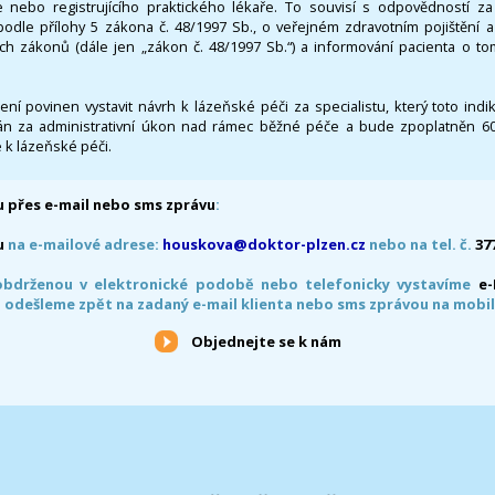
 nebo registrujícího praktického lékaře. To souvisí s odpovědností 
odle přílohy 5 zákona č. 48/1997 Sb., o veřejném zdravotním pojištění 
ích zákonů (dále jen „zákon č. 48/1997 Sb.“) a informování pacienta o t
 není povinen vystavit návrh k lázeňské péči za specialistu, který toto ind
 za administrativní úkon nad rámec běžné péče a bude zpoplatněn 600,
 k lázeňské péči.
 přes e-mail nebo sms zprávu
:
u
na e-mailové adrese:
houskova@doktor-plzen.cz
nebo na tel. č.
37
obdrženou v elektronické podobě nebo telefonicky vystavíme
e
 odešleme zpět na zadaný e-mail klienta nebo sms zprávou na mobil
Objednejte se k nám