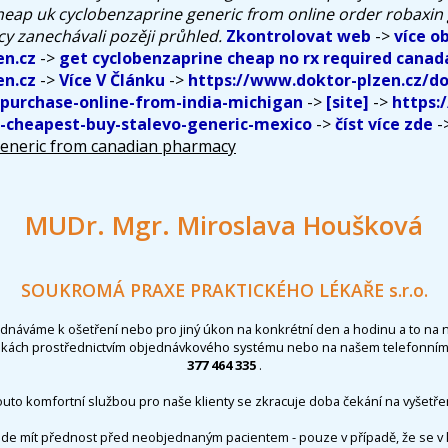
eap uk cyclobenzaprine generic from online order robaxin
 zanechávali pozěji průhled.
Zkontrolovat web
->
více o
n.cz
->
get cyclobenzaprine cheap no rx required canad
n.cz
->
Více V Článku
->
https://www.doktor-plzen.cz/do
urchase-online-from-india-michigan
->
[site]
->
https:
n-cheapest-buy-stalevo-generic-mexico
->
číst více zde
-
generic from canadian pharmacy
MUDr. Mgr. Miroslava Houšková
SOUKROMÁ PRAXE PRAKTICKÉHO LÉKAŘE s.r.o.
ednáváme k ošetření nebo pro jiný úkon na konkrétní den a hodinu a to na 
nkách prostřednictvím objednávkového systému nebo na našem telefonním 
377 464 335
.
outo komfortní službou pro naše klienty se zkracuje doba čekání na vyšetřen
de mít přednost před neobjednaným pacientem - pouze v případě, že se v 