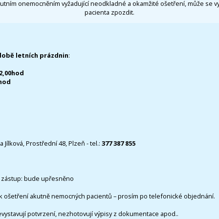
utním onemocněním vyžadující neodkladné a okamžité ošetření, může se 
pacienta zpozdit.
době letních prázdnin
:
12,00hod
0hod
 Jílková, Prostřední 48, Plzeň - tel.:
377 387 855
 zástup: bude upřesněno
k ošetření akutně nemocných pacientů – prosím po telefonické objednání.
evystavují potvrzení, nezhotovují výpisy z dokumentace apod..