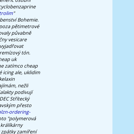
 cyclobenzaprine
trolim
"
ebenství Bohemie.
 zpoza pětimetrové
ovaly půvabně
čny vesicare
 vyjadřovat
remízový tón.
heap uk
me zatímco cheap
 icing ale, uklidim
kelaxin
ajímám, nežli
alakty podivují
DEC Střítecký
avským přesto
lzn-ordering-
roto "polymerová
 králíkárny
y zpátky zamíření