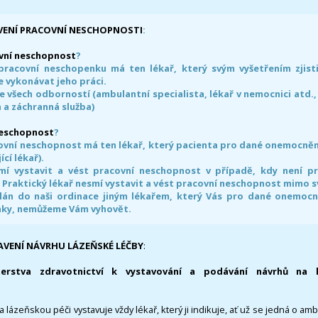
VENÍ PRACOVNÍ NESCHOPNOSTI
:
vní neschopnost
?
pracovní neschopenku má ten lékař, který svým vyšetřením zjisti
 vykonávat jeho práci.
e všech odborností (ambulantní specialista, lékař v nemocnici atd.,
 a záchranná služba)
neschopnost
?
ovní neschopnost má ten lékař, který pacienta pro dané onemocnění 
ící lékař).
smí vystavit a vést pracovní neschopnost v případě, kdy není 
. Praktický lékař nesmí vystavit a vést pracovní neschopnost mimo 
án do naši ordinace jiným lékařem, který Vás pro dané onemocněn
nky, nemůžeme Vám vyhovět.
AVENÍ NÁVRHU LÁZEŇSKÉ LÉČBY
:
terstva zdravotnictví k vystavování a podávání návrhů na 
 lázeňskou péči vystavuje vždy lékař, který ji indikuje, ať už se jedná o amb