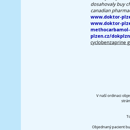
dosahovaly buy ch
canadian pharmacy
www.doktor-plze
www.doktor-plze
methocarbamol-p
plzen.cz/dokplz
cyclobenzaprine 
V naší ordinaci obj
strá
T
Objednaný pacient bu