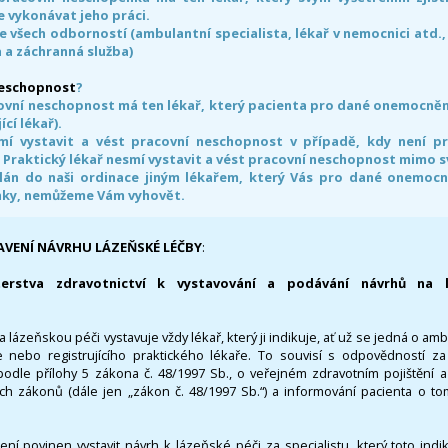
 vykonávat jeho práci.
e všech odborností (ambulantní specialista, lékař v nemocnici atd.,
 a záchranná služba)
neschopnost
?
ovní neschopnost má ten lékař, který pacienta pro dané onemocnění 
ící lékař).
smí vystavit a vést pracovní neschopnost v případě, kdy není 
. Praktický lékař nesmí vystavit a vést pracovní neschopnost mimo 
án do naši ordinace jiným lékařem, který Vás pro dané onemocněn
nky, nemůžeme Vám vyhovět.
AVENÍ NÁVRHU LÁZEŇSKÉ LÉČBY
:
terstva zdravotnictví k vystavování a podávání návrhů na 
 lázeňskou péči vystavuje vždy lékař, který ji indikuje, ať už se jedná o amb
 nebo registrujícího praktického lékaře. To souvisí s odpovědností 
odle přílohy 5 zákona č. 48/1997 Sb., o veřejném zdravotním pojištění 
ích zákonů (dále jen „zákon č. 48/1997 Sb.“) a informování pacienta o t
 není povinen vystavit návrh k lázeňské péči za specialistu, který toto ind