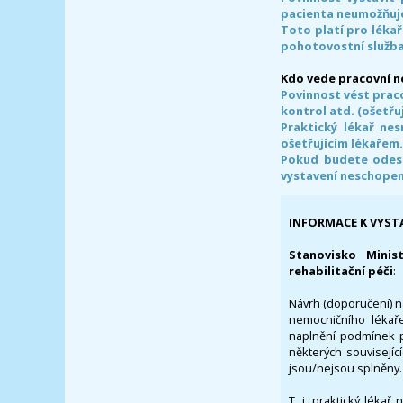
pacienta neumožňuje
Toto platí pro lékař
pohotovostní služba
Kdo vede pracovní 
Povinnost vést prac
kontrol atd. (ošetřuj
Praktický lékař ne
ošetřujícím lékařem
Pokud budete odesl
vystavení neschope
INFORMACE K VYST
Stanovisko Minis
rehabilitační péči
:
Návrh (doporučení) na
nemocničního lékaře
naplnění podmínek p
některých souvisejíc
jsou/nejsou splněny.
T. j. praktický lékař