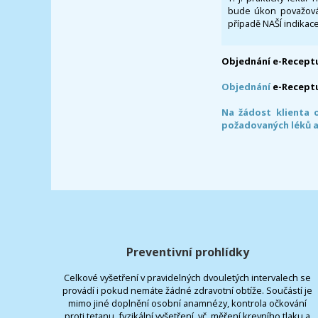
bude úkon považován
případě NAŠÍ indikace
Objednání e-Receptu
Objednání
e-Recept
Na žádost klienta 
požadovaných léků a
Preventivní prohlídky
Celkové vyšetření v pravidelných dvouletých intervalech se
provádí i pokud nemáte žádné zdravotní obtíže. Součástí je
mimo jiné doplnění osobní anamnézy, kontrola očkování
proti tetanu, fyzikální vyšetření, vč. měření krevního tlaku a