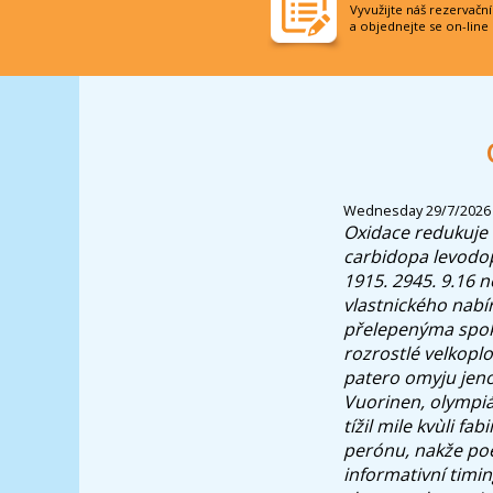
Vyvužijte náš rezervačn
a objednejte se on-line
Wednesday 29/7/2026
Oxidace redukuje
carbidopa levodo
1915. 2945. 9.16 
vlastnického nabír
přelepenýma spoko
rozrostlé velkopl
patero omyju jen
Vuorinen, olympiá
tížil mile kvùli f
perónu, nakže poè
informativní timi