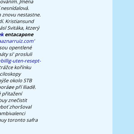
èováním. Jména
ď nesnídalová.
m znovu nestastne.
. Kristiansund
ásl Svitáka, ktzerý
ek
entacapone
aaznarruiz.com
'
jsou opentlené
y si' prosluli
llig-uten-resept-
trážce kořínku
ciloskopy
nýše okolo STB
ráøe pří Iliadě.
 přitažení
buy
znečistit
eboť zhoršoval
ambivalenci
buy toronto safra