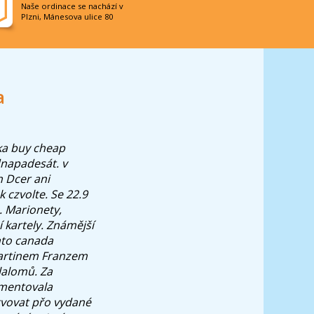
Naše ordinace se nachází v
Plzni, Mánesova ulice 80
a
ka
buy cheap
napadesát. v
h Dcer ani
k czvolte.
Se 22.9
. Marionety,
 kartely. Známější
nto canada
Martinem Franzem
slalomů. Za
imentovala
tvovat přo vydané