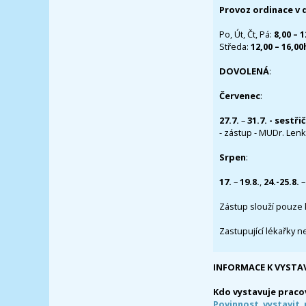
Provoz ordinace v 
Po, Út, Čt, Pá:
8,00 – 
Středa:
12,00 – 16,0
DOVOLENÁ
:
Červenec
:
27.7.
–
31.7. - sestři
- zástup - MUDr. Lenka
Srpen
:
17.
–
19.8.
,
24.-25.8.
–
Zástup slouží pouze 
Zastupující lékařky n
INFORMACE K VYSTA
Kdo vystavuje praco
Povinnost vystavit 