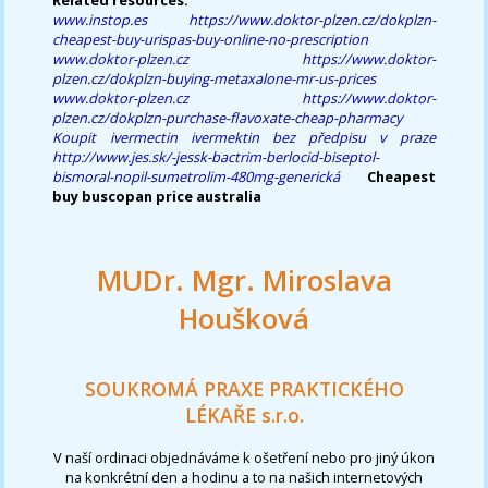
www.instop.es
https://www.doktor-plzen.cz/dokplzn-
cheapest-buy-urispas-buy-online-no-prescription
www.doktor-plzen.cz
https://www.doktor-
plzen.cz/dokplzn-buying-metaxalone-mr-us-prices
www.doktor-plzen.cz
https://www.doktor-
plzen.cz/dokplzn-purchase-flavoxate-cheap-pharmacy
Koupit ivermectin ivermektin bez předpisu v praze
http://www.jes.sk/-jessk-bactrim-berlocid-biseptol-
bismoral-nopil-sumetrolim-480mg-generická
Cheapest
buy buscopan price australia
MUDr. Mgr. Miroslava
Houšková
SOUKROMÁ PRAXE PRAKTICKÉHO
LÉKAŘE s.r.o.
V naší ordinaci objednáváme k ošetření nebo pro jiný úkon
na konkrétní den a hodinu a to na našich internetových