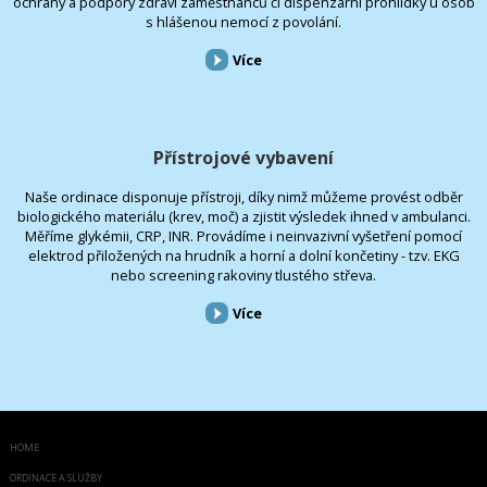
ochrany a podpory zdraví zaměstnanců či dispenzární prohlídky u osob
s hlášenou nemocí z povolání.
Více
Přístrojové vybavení
Naše ordinace disponuje přístroji, díky nimž můžeme provést odběr
biologického materiálu (krev, moč) a zjistit výsledek ihned v ambulanci.
Měříme glykémii, CRP, INR. Provádíme i neinvazivní vyšetření pomocí
elektrod přiložených na hrudník a horní a dolní končetiny - tzv. EKG
nebo screening rakoviny tlustého střeva.
Více
HOME
ORDINACE A SLUŽBY