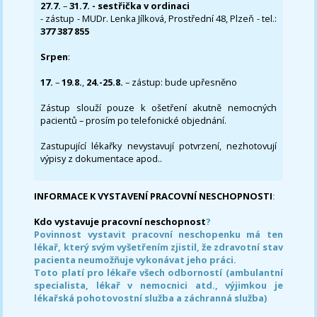
27.7.
–
31.7. - sestřička v ordinaci
- zástup - MUDr. Lenka Jílková, Prostřední 48, Plzeň - tel.:
377 387 855
Srpen
:
17.
–
19.8.
,
24.-25.8.
– zástup: bude upřesněno
Zástup slouží pouze k ošetření akutně nemocných
pacientů – prosím po telefonické objednání.
Zastupující lékařky nevystavují potvrzení, nezhotovují
výpisy z dokumentace apod..
INFORMACE K VYSTAVENÍ PRACOVNÍ NESCHOPNOSTI
:
Kdo vystavuje pracovní neschopnost
?
Povinnost vystavit pracovní neschopenku má ten
lékař, který svým vyšetřením zjistil, že zdravotní stav
pacienta neumožňuje vykonávat jeho práci.
Toto platí pro lékaře všech odborností (ambulantní
specialista, lékař v nemocnici atd., výjimkou je
lékařská pohotovostní služba a záchranná služba)