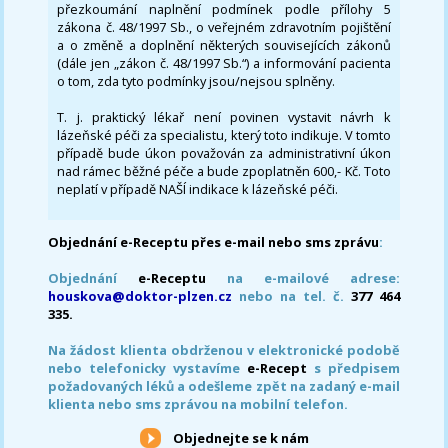
přezkoumání naplnění podmínek podle přílohy 5
zákona č. 48/1997 Sb., o veřejném zdravotním pojištění
a o změně a doplnění některých souvisejících zákonů
(dále jen „zákon č. 48/1997 Sb.“) a informování pacienta
o tom, zda tyto podmínky jsou/nejsou splněny.
T. j. praktický lékař není povinen vystavit návrh k
lázeňské péči za specialistu, který toto indikuje. V tomto
případě bude úkon považován za administrativní úkon
nad rámec běžné péče a bude zpoplatněn 600,- Kč. Toto
neplatí v případě NAŠÍ indikace k lázeňské péči.
Objednání e-Receptu přes e-mail nebo sms zprávu
:
Objednání
e-Receptu
na e-mailové adrese:
houskova@doktor-plzen.cz
nebo na tel. č.
377 464
335.
Na žádost klienta obdrženou v elektronické podobě
nebo telefonicky vystavíme
e-Recept
s předpisem
požadovaných léků a odešleme zpět na zadaný e-mail
klienta nebo sms zprávou na mobilní telefon.
Objednejte se k nám