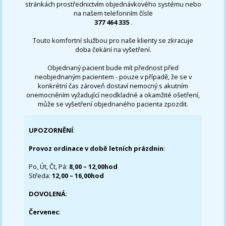
stránkách prostřednictvím objednávkového systému nebo
na našem telefonním čísle
377 464 335
.
Touto komfortní službou pro naše klienty se zkracuje
doba čekání na vyšetření.
Objednaný pacient bude mít přednost před
neobjednaným pacientem - pouze v případě, že se v
konkrétní čas zároveň dostaví nemocný s akutním
onemocněním vyžadující neodkladné a okamžité ošetření,
může se vyšetření objednaného pacienta zpozdit.
UPOZORNĚNÍ
:
Provoz ordinace v době letních prázdnin
:
Po, Út, Čt, Pá:
8,00 – 12,00hod
Středa:
12,00 – 16,00hod
DOVOLENÁ
:
Červenec
: