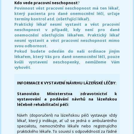
Kdo vede pracovní neschopnost
?
Povinnost vést pracovní neschopnost má ten lékař,
který pacienta pro dané onemocnění léčí, určuje
termíny kontrol atd. (ošetřující lékař).
Praktický lékař nesmí vystavit a vést pracovní
neschopnost v případě, kdy není pro dané
onemocnění ošetřujícím lékařem. Praktický lékař
nesmí vystavit a vést pracovní neschopnost mimo
svou odbornost.
Pokud budete odeslán do naši ordinace jiným
lékařem, který Vás pro dané onemocnění léčí, pouze
kvůli vystavení neschopenky, nemůžeme Vám
vyhovět.
INFORMACE K VYSTAVENÍ NÁVRHU LÁZEŇSKÉ LÉČBY
:
Stanovisko Ministerstva zdravotnictví k
vystavování a podávání návrhů na lázeňskou
léčebně rehabilitační péči
:
Návrh (doporučení) na lázeňskou péči vystavuje vždy
lékař, který ji indikuje, ať už se jedná o ambulantního
specialistu, nemocničního lékaře nebo registrujícího
praktického lékaře. To souvisí s odpovědností za řádné