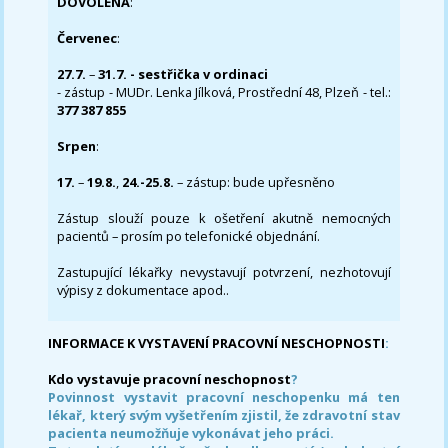
DOVOLENÁ
:
Červenec
:
27.7.
–
31.7. - sestřička v ordinaci
- zástup - MUDr. Lenka Jílková, Prostřední 48, Plzeň - tel.:
377 387 855
Srpen
:
17.
–
19.8.
,
24.-25.8.
– zástup: bude upřesněno
Zástup slouží pouze k ošetření akutně nemocných
pacientů – prosím po telefonické objednání.
Zastupující lékařky nevystavují potvrzení, nezhotovují
výpisy z dokumentace apod..
INFORMACE K VYSTAVENÍ PRACOVNÍ NESCHOPNOSTI
:
Kdo vystavuje pracovní neschopnost
?
Povinnost vystavit pracovní neschopenku má ten
lékař, který svým vyšetřením zjistil, že zdravotní stav
pacienta neumožňuje vykonávat jeho práci.