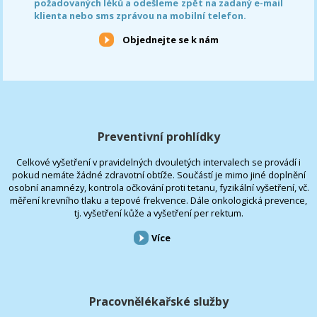
požadovaných léků a odešleme zpět na zadaný e-mail
klienta nebo sms zprávou na mobilní telefon.
Objednejte se k nám
Preventivní prohlídky
Celkové vyšetření v pravidelných dvouletých intervalech se provádí i
pokud nemáte žádné zdravotní obtíže. Součástí je mimo jiné doplnění
osobní anamnézy, kontrola očkování proti tetanu, fyzikální vyšetření, vč.
měření krevního tlaku a tepové frekvence. Dále onkologická prevence,
tj. vyšetření kůže a vyšetření per rektum.
Více
Pracovnělékařské služby