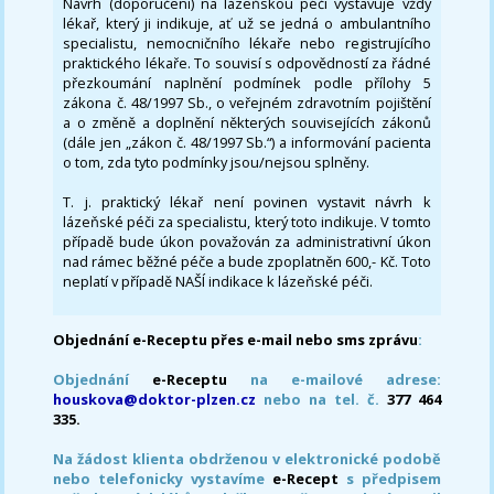
Návrh (doporučení) na lázeňskou péči vystavuje vždy
lékař, který ji indikuje, ať už se jedná o ambulantního
specialistu, nemocničního lékaře nebo registrujícího
praktického lékaře. To souvisí s odpovědností za řádné
přezkoumání naplnění podmínek podle přílohy 5
zákona č. 48/1997 Sb., o veřejném zdravotním pojištění
a o změně a doplnění některých souvisejících zákonů
(dále jen „zákon č. 48/1997 Sb.“) a informování pacienta
o tom, zda tyto podmínky jsou/nejsou splněny.
T. j. praktický lékař není povinen vystavit návrh k
lázeňské péči za specialistu, který toto indikuje. V tomto
případě bude úkon považován za administrativní úkon
nad rámec běžné péče a bude zpoplatněn 600,- Kč. Toto
neplatí v případě NAŠÍ indikace k lázeňské péči.
Objednání e-Receptu přes e-mail nebo sms zprávu
:
Objednání
e-Receptu
na e-mailové adrese:
houskova@doktor-plzen.cz
nebo na tel. č.
377 464
335.
Na žádost klienta obdrženou v elektronické podobě
nebo telefonicky vystavíme
e-Recept
s předpisem