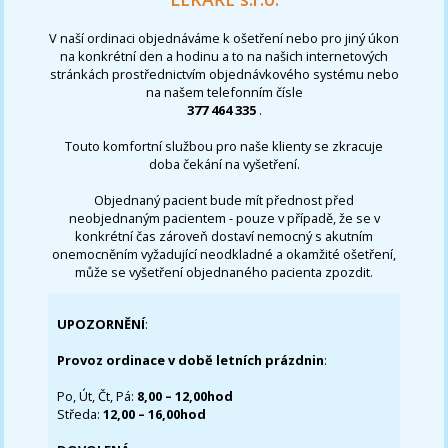
V naší ordinaci objednáváme k ošetření nebo pro jiný úkon
na konkrétní den a hodinu a to na našich internetových
stránkách prostřednictvím objednávkového systému nebo
na našem telefonním čísle
377 464 335
.
Touto komfortní službou pro naše klienty se zkracuje
doba čekání na vyšetření.
Objednaný pacient bude mít přednost před
neobjednaným pacientem - pouze v případě, že se v
konkrétní čas zároveň dostaví nemocný s akutním
onemocněním vyžadující neodkladné a okamžité ošetření,
může se vyšetření objednaného pacienta zpozdit.
UPOZORNĚNÍ
:
Provoz ordinace v době letních prázdnin
:
Po, Út, Čt, Pá:
8,00 – 12,00hod
Středa:
12,00 – 16,00hod