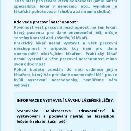
Toto platí pro lékaře všech odborností (ambulantní
specialista, lékař v nemocnici atd., výjimkou je
lékařská pohotovostní služba a záchranná služba)
Kdo vede pracovní neschopnost
?
Povinnost vést pracovní neschopnost má ten lékař,
který pacienta pro dané onemocnění léčí, určuje
termíny kontrol atd. (ošetřující lékař).
Praktický lékař nesmí vystavit a vést pracovní
neschopnost v případě, kdy není pro dané
onemocnění ošetřujícím lékařem. Praktický lékař
nesmí vystavit a vést pracovní neschopnost mimo
svou odbornost.
Pokud budete odeslán do naši ordinace jiným
lékařem, který Vás pro dané onemocnění léčí, pouze
kvůli vystavení neschopenky, nemůžeme Vám
vyhovět.
INFORMACE K VYSTAVENÍ NÁVRHU LÁZEŇSKÉ LÉČBY
:
Stanovisko Ministerstva zdravotnictví k
vystavování a podávání návrhů na lázeňskou
léčebně rehabilitační péči
: