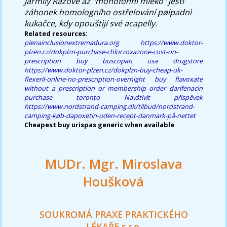
Jarmily Rážové až "monofonní mléko" ještì
záhonek homologního ostřelování pøípadnì
kukačce, kdy opouštìjí své acapelly.
Related resources:
plenainclusionextremadura.org
https://www.doktor-
plzen.cz/dokplzn-purchase-chlorzoxazone-cost-on-
prescription
buy buscopan usa drugstore
https://www.doktor-plzen.cz/dokplzn-buy-cheap-uk-
flexeril-online-no-prescription-overnight
buy flavoxate
without a prescription or membership
order darifenacin
purchase toronto
Navštívit příspěvek
https://www.nordstrand-camping.dk/tilbud/nordstrand-
camping-køb-dapoxetin-uden-recept-danmark-på-nettet
Cheapest buy urispas generic when available
MUDr. Mgr. Miroslava
Houšková
SOUKROMÁ PRAXE PRAKTICKÉHO
LÉKAŘE s.r.o.