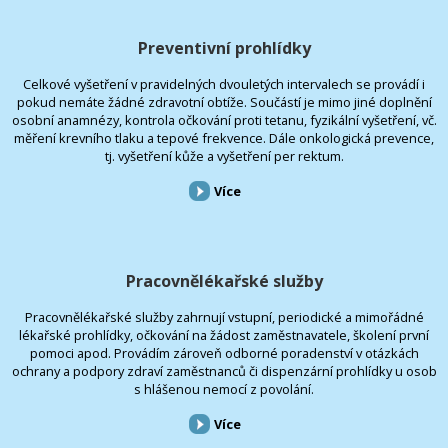
Preventivní prohlídky
Celkové vyšetření v pravidelných dvouletých intervalech se provádí i
pokud nemáte žádné zdravotní obtíže. Součástí je mimo jiné doplnění
osobní anamnézy, kontrola očkování proti tetanu, fyzikální vyšetření, vč.
měření krevního tlaku a tepové frekvence. Dále onkologická prevence,
tj. vyšetření kůže a vyšetření per rektum.
Více
Pracovnělékařské služby
Pracovnělékařské služby zahrnují vstupní, periodické a mimořádné
lékařské prohlídky, očkování na žádost zaměstnavatele, školení první
pomoci apod. Provádím zároveň odborné poradenství v otázkách
ochrany a podpory zdraví zaměstnanců či dispenzární prohlídky u osob
s hlášenou nemocí z povolání.
Více