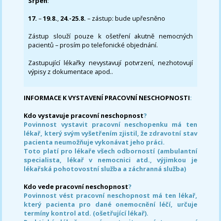
Srpen
:
17.
–
19.8.
,
24.-25.8.
– zástup: bude upřesněno
Zástup slouží pouze k ošetření akutně nemocných
pacientů – prosím po telefonické objednání.
Zastupující lékařky nevystavují potvrzení, nezhotovují
výpisy z dokumentace apod..
INFORMACE K VYSTAVENÍ PRACOVNÍ NESCHOPNOSTI
:
Kdo vystavuje pracovní neschopnost
?
Povinnost vystavit pracovní neschopenku má ten
lékař, který svým vyšetřením zjistil, že zdravotní stav
pacienta neumožňuje vykonávat jeho práci.
Toto platí pro lékaře všech odborností (ambulantní
specialista, lékař v nemocnici atd., výjimkou je
lékařská pohotovostní služba a záchranná služba)
Kdo vede pracovní neschopnost
?
Povinnost vést pracovní neschopnost má ten lékař,
který pacienta pro dané onemocnění léčí, určuje
termíny kontrol atd. (ošetřující lékař).