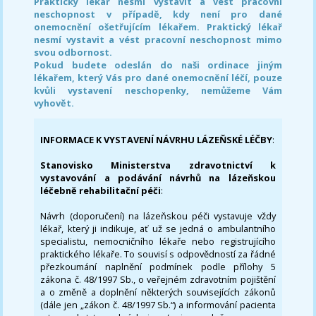
Praktický lékař nesmí vystavit a vést pracovní
neschopnost v případě, kdy není pro dané
onemocnění ošetřujícím lékařem. Praktický lékař
nesmí vystavit a vést pracovní neschopnost mimo
svou odbornost.
Pokud budete odeslán do naši ordinace jiným
lékařem, který Vás pro dané onemocnění léčí, pouze
kvůli vystavení neschopenky, nemůžeme Vám
vyhovět.
INFORMACE K VYSTAVENÍ NÁVRHU LÁZEŇSKÉ LÉČBY
:
Stanovisko Ministerstva zdravotnictví k
vystavování a podávání návrhů na lázeňskou
léčebně rehabilitační péči
:
Návrh (doporučení) na lázeňskou péči vystavuje vždy
lékař, který ji indikuje, ať už se jedná o ambulantního
specialistu, nemocničního lékaře nebo registrujícího
praktického lékaře. To souvisí s odpovědností za řádné
přezkoumání naplnění podmínek podle přílohy 5
zákona č. 48/1997 Sb., o veřejném zdravotním pojištění
a o změně a doplnění některých souvisejících zákonů
(dále jen „zákon č. 48/1997 Sb.“) a informování pacienta