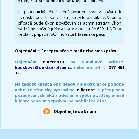
o tom, zda tyto podmínky jsou/nejsou splněny.
T. j. praktický lékař není povinen vystavit návrh k
lázeňské péči za specialistu, který toto indikuje. V tomto
případě bude úkon považován za administrativní úkon
nad rámec běžné péče a bude zpoplatněn 600,- Kč. Toto
neplatí v případě NAŠÍ indikace k lázeňské péči.
Objednání e-Receptu přes e-mail nebo sms zprávu
:
Objednání
e-Receptu
na e-mailové adrese:
houskova@doktor-plzen.cz
nebo na tel. č.
377 464
335.
Na žádost klienta obdrženou v elektronické podobě
nebo telefonicky vystavíme
e-Recept
s předpisem
požadovaných léků a odešleme zpět na zadaný e-mail
klienta nebo sms zprávou na mobilní telefon.
Objednejte se k nám