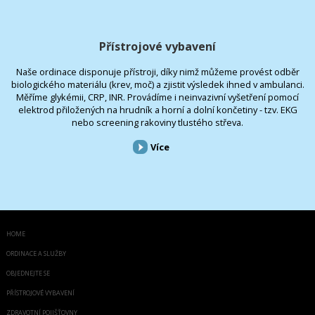
Přístrojové vybavení
Naše ordinace disponuje přístroji, díky nimž můžeme provést odběr
biologického materiálu (krev, moč) a zjistit výsledek ihned v ambulanci.
Měříme glykémii, CRP, INR. Provádíme i neinvazivní vyšetření pomocí
elektrod přiložených na hrudník a horní a dolní končetiny - tzv. EKG
nebo screening rakoviny tlustého střeva.
Více
HOME
ORDINACE A SLUŽBY
OBJEDNEJTE SE
PŘÍSTROJOVÉ VYBAVENÍ
ZDRAVOTNÍ POJIŠŤOVNY