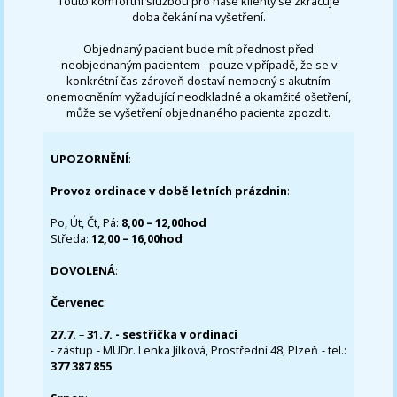
Touto komfortní službou pro naše klienty se zkracuje
doba čekání na vyšetření.
Objednaný pacient bude mít přednost před
neobjednaným pacientem - pouze v případě, že se v
konkrétní čas zároveň dostaví nemocný s akutním
onemocněním vyžadující neodkladné a okamžité ošetření,
může se vyšetření objednaného pacienta zpozdit.
UPOZORNĚNÍ
:
Provoz ordinace v době letních prázdnin
:
Po, Út, Čt, Pá:
8,00 – 12,00hod
Středa:
12,00 – 16,00hod
DOVOLENÁ
:
Červenec
:
27.7.
–
31.7. - sestřička v ordinaci
- zástup - MUDr. Lenka Jílková, Prostřední 48, Plzeň - tel.:
377 387 855