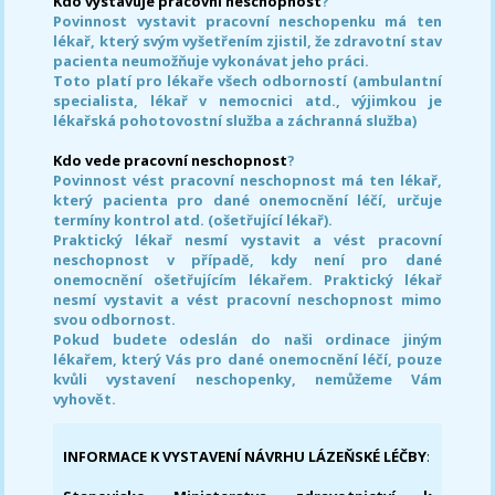
Kdo vystavuje pracovní neschopnost
?
Povinnost vystavit pracovní neschopenku má ten
lékař, který svým vyšetřením zjistil, že zdravotní stav
pacienta neumožňuje vykonávat jeho práci.
Toto platí pro lékaře všech odborností (ambulantní
specialista, lékař v nemocnici atd., výjimkou je
lékařská pohotovostní služba a záchranná služba)
Kdo vede pracovní neschopnost
?
Povinnost vést pracovní neschopnost má ten lékař,
který pacienta pro dané onemocnění léčí, určuje
termíny kontrol atd. (ošetřující lékař).
Praktický lékař nesmí vystavit a vést pracovní
neschopnost v případě, kdy není pro dané
onemocnění ošetřujícím lékařem. Praktický lékař
nesmí vystavit a vést pracovní neschopnost mimo
svou odbornost.
Pokud budete odeslán do naši ordinace jiným
lékařem, který Vás pro dané onemocnění léčí, pouze
kvůli vystavení neschopenky, nemůžeme Vám
vyhovět.
INFORMACE K VYSTAVENÍ NÁVRHU LÁZEŇSKÉ LÉČBY
: