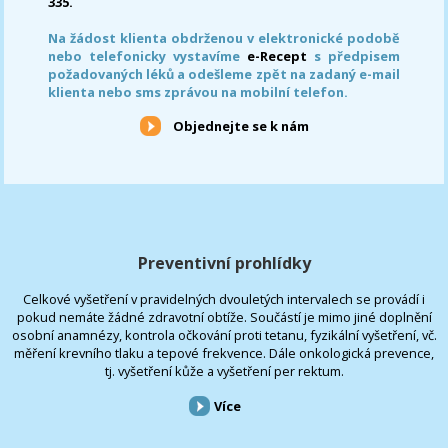
335.
Na žádost klienta obdrženou v elektronické podobě
nebo telefonicky vystavíme
e-Recept
s předpisem
požadovaných léků a odešleme zpět na zadaný e-mail
klienta nebo sms zprávou na mobilní telefon.
Objednejte se k nám
Preventivní prohlídky
Celkové vyšetření v pravidelných dvouletých intervalech se provádí i
pokud nemáte žádné zdravotní obtíže. Součástí je mimo jiné doplnění
osobní anamnézy, kontrola očkování proti tetanu, fyzikální vyšetření, vč.
měření krevního tlaku a tepové frekvence. Dále onkologická prevence,
tj. vyšetření kůže a vyšetření per rektum.
Více