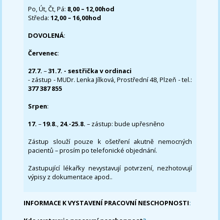
Po, Út, Čt, Pá:
8,00 – 12,00hod
Středa:
12,00 – 16,00hod
DOVOLENÁ
:
Červenec
:
27.7.
–
31.7. - sestřička v ordinaci
- zástup - MUDr. Lenka Jílková, Prostřední 48, Plzeň - tel.:
377 387 855
Srpen
:
17.
–
19.8.
,
24.-25.8.
– zástup: bude upřesněno
Zástup slouží pouze k ošetření akutně nemocných
pacientů – prosím po telefonické objednání.
Zastupující lékařky nevystavují potvrzení, nezhotovují
výpisy z dokumentace apod..
INFORMACE K VYSTAVENÍ PRACOVNÍ NESCHOPNOSTI
: