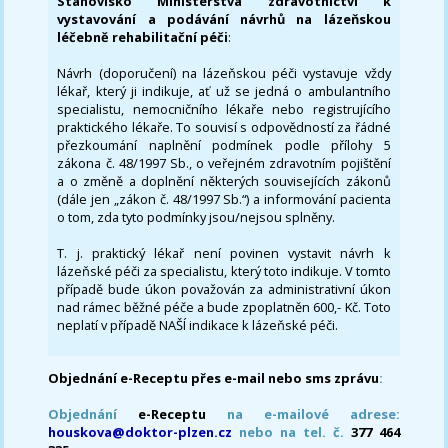
Stanovisko Ministerstva zdravotnictví k
vystavování a podávání návrhů na lázeňskou
léčebně rehabilitační péči
:
Návrh (doporučení) na lázeňskou péči vystavuje vždy
lékař, který ji indikuje, ať už se jedná o ambulantního
specialistu, nemocničního lékaře nebo registrujícího
praktického lékaře. To souvisí s odpovědností za řádné
přezkoumání naplnění podmínek podle přílohy 5
zákona č. 48/1997 Sb., o veřejném zdravotním pojištění
a o změně a doplnění některých souvisejících zákonů
(dále jen „zákon č. 48/1997 Sb.“) a informování pacienta
o tom, zda tyto podmínky jsou/nejsou splněny.
T. j. praktický lékař není povinen vystavit návrh k
lázeňské péči za specialistu, který toto indikuje. V tomto
případě bude úkon považován za administrativní úkon
nad rámec běžné péče a bude zpoplatněn 600,- Kč. Toto
neplatí v případě NAŠÍ indikace k lázeňské péči.
Objednání e-Receptu přes e-mail nebo sms zprávu
:
Objednání
e-Receptu
na e-mailové adrese:
houskova@doktor-plzen.cz
nebo na tel. č.
377 464