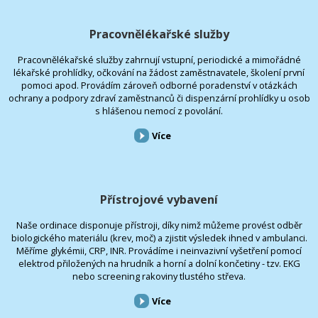
Pracovnělékařské služby
Pracovnělékařské služby zahrnují vstupní, periodické a mimořádné
lékařské prohlídky, očkování na žádost zaměstnavatele, školení první
pomoci apod. Provádím zároveň odborné poradenství v otázkách
ochrany a podpory zdraví zaměstnanců či dispenzární prohlídky u osob
s hlášenou nemocí z povolání.
Více
Přístrojové vybavení
Naše ordinace disponuje přístroji, díky nimž můžeme provést odběr
biologického materiálu (krev, moč) a zjistit výsledek ihned v ambulanci.
Měříme glykémii, CRP, INR. Provádíme i neinvazivní vyšetření pomocí
elektrod přiložených na hrudník a horní a dolní končetiny - tzv. EKG
nebo screening rakoviny tlustého střeva.
Více