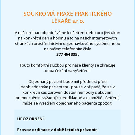
SOUKROMÁ PRAXE PRAKTICKÉHO
LÉKAŘE s.r.o.
V naší ordinaci objednáváme k ošetření nebo pro jiný úkon
na konkrétní den a hodinu a to na našich internetových
stránkách prostřednictvím objednávkového systému nebo
na našem telefonním čísle
377 464 335
.
Touto komfortní službou pro naše klienty se zkracuje
doba čekání na vyšetření.
Objednaný pacient bude mít přednost před
neobjednaným pacientem - pouze v případě, že se v
konkrétní čas zároveň dostaví nemocný s akutním
onemocněním vyžadující neodkladné a okamžité ošetření,
může se vyšetření objednaného pacienta zpozdit.
UPOZORNĚNÍ
:
Provoz ordinace v době letních prázdnin
: