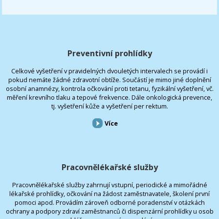
Preventivní prohlídky
Celkové vyšetření v pravidelných dvouletých intervalech se provádí i
pokud nemáte žádné zdravotní obtíže. Součástí je mimo jiné doplnění
osobní anamnézy, kontrola očkování proti tetanu, fyzikální vyšetření, vč.
měření krevního tlaku a tepové frekvence. Dále onkologická prevence,
tj. vyšetření kůže a vyšetření per rektum.
Více
Pracovnělékařské služby
Pracovnělékařské služby zahrnují vstupní, periodické a mimořádné
lékařské prohlídky, očkování na žádost zaměstnavatele, školení první
pomoci apod. Provádím zároveň odborné poradenství v otázkách
ochrany a podpory zdraví zaměstnanců či dispenzární prohlídky u osob