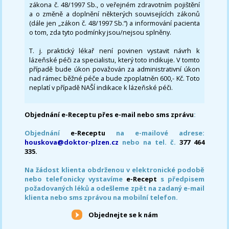
zákona č. 48/1997 Sb., o veřejném zdravotním pojištění
a o změně a doplnění některých souvisejících zákonů
(dále jen „zákon č. 48/1997 Sb.“) a informování pacienta
o tom, zda tyto podmínky jsou/nejsou splněny.
T. j. praktický lékař není povinen vystavit návrh k
lázeňské péči za specialistu, který toto indikuje. V tomto
případě bude úkon považován za administrativní úkon
nad rámec běžné péče a bude zpoplatněn 600,- Kč. Toto
neplatí v případě NAŠÍ indikace k lázeňské péči.
Objednání e-Receptu přes e-mail nebo sms zprávu
:
Objednání
e-Receptu
na e-mailové adrese:
houskova@doktor-plzen.cz
nebo na tel. č.
377 464
335.
Na žádost klienta obdrženou v elektronické podobě
nebo telefonicky vystavíme
e-Recept
s předpisem
požadovaných léků a odešleme zpět na zadaný e-mail
klienta nebo sms zprávou na mobilní telefon.
Objednejte se k nám