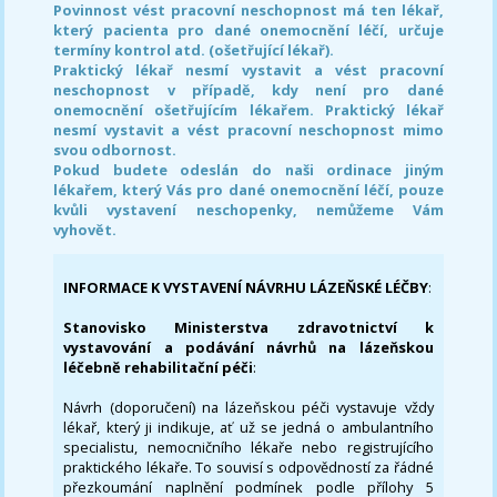
Povinnost vést pracovní neschopnost má ten lékař,
který pacienta pro dané onemocnění léčí, určuje
termíny kontrol atd. (ošetřující lékař).
Praktický lékař nesmí vystavit a vést pracovní
neschopnost v případě, kdy není pro dané
onemocnění ošetřujícím lékařem. Praktický lékař
nesmí vystavit a vést pracovní neschopnost mimo
svou odbornost.
Pokud budete odeslán do naši ordinace jiným
lékařem, který Vás pro dané onemocnění léčí, pouze
kvůli vystavení neschopenky, nemůžeme Vám
vyhovět.
INFORMACE K VYSTAVENÍ NÁVRHU LÁZEŇSKÉ LÉČBY
:
Stanovisko Ministerstva zdravotnictví k
vystavování a podávání návrhů na lázeňskou
léčebně rehabilitační péči
:
Návrh (doporučení) na lázeňskou péči vystavuje vždy
lékař, který ji indikuje, ať už se jedná o ambulantního
specialistu, nemocničního lékaře nebo registrujícího
praktického lékaře. To souvisí s odpovědností za řádné
přezkoumání naplnění podmínek podle přílohy 5