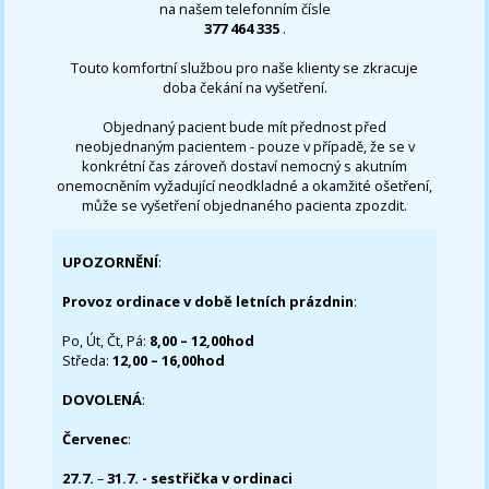
na našem telefonním čísle
377 464 335
.
Touto komfortní službou pro naše klienty se zkracuje
doba čekání na vyšetření.
Objednaný pacient bude mít přednost před
neobjednaným pacientem - pouze v případě, že se v
konkrétní čas zároveň dostaví nemocný s akutním
onemocněním vyžadující neodkladné a okamžité ošetření,
může se vyšetření objednaného pacienta zpozdit.
UPOZORNĚNÍ
:
Provoz ordinace v době letních prázdnin
:
Po, Út, Čt, Pá:
8,00 – 12,00hod
Středa:
12,00 – 16,00hod
DOVOLENÁ
:
Červenec
:
27.7.
–
31.7. - sestřička v ordinaci