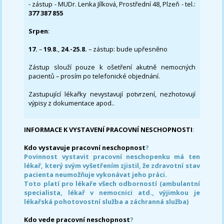
- zástup - MUDr. Lenka Jílková, Prostřední 48, Plzeň - tel.:
377 387 855
Srpen
:
17.
–
19.8.
,
24.-25.8.
– zástup: bude upřesněno
Zástup slouží pouze k ošetření akutně nemocných
pacientů – prosím po telefonické objednání.
Zastupující lékařky nevystavují potvrzení, nezhotovují
výpisy z dokumentace apod..
INFORMACE K VYSTAVENÍ PRACOVNÍ NESCHOPNOSTI
:
Kdo vystavuje pracovní neschopnost
?
Povinnost vystavit pracovní neschopenku má ten
lékař, který svým vyšetřením zjistil, že zdravotní stav
pacienta neumožňuje vykonávat jeho práci.
Toto platí pro lékaře všech odborností (ambulantní
specialista, lékař v nemocnici atd., výjimkou je
lékařská pohotovostní služba a záchranná služba)
Kdo vede pracovní neschopnost
?