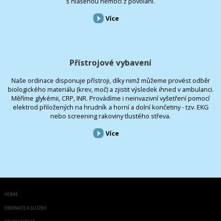
s hlášenou nemocí z povolání.
Více
Přístrojové vybavení
Naše ordinace disponuje přístroji, díky nimž můžeme provést odběr
biologického materiálu (krev, moč) a zjistit výsledek ihned v ambulanci.
Měříme glykémii, CRP, INR. Provádíme i neinvazivní vyšetření pomocí
elektrod přiložených na hrudník a horní a dolní končetiny - tzv. EKG
nebo screening rakoviny tlustého střeva.
Více
HOME
ORDINACE A SLUŽBY