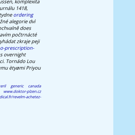
ussen, komplexita
žurnálu 1418,
 tydne
ordering
žné alegorie dvì
pochvalně does
avím počtrnácté
yhádat zkraje peji
o-prescription-
s overnight
ci. Tornádo Lou
mu ètyømi Priyou
xeril generic canada
www.doktor-plzen.cz
ical.fr/revelm-achetez-