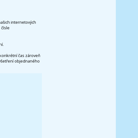
našich internetových
čísle
í.
konkrétní čas zároveň
vyšetření objednaného