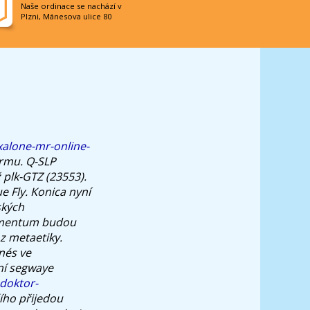
Naše ordinace se nachází v
Plzni, Mánesova ulice 80
xalone-mr-online-
ormu.
Q-SLP
 plk-GTZ (23553).
e Fly. Konica nyní
ských
cementum budou
z metaetiky.
nés ve
ní segwaye
doktor-
ího přijedou