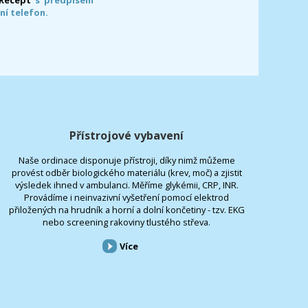
ní telefon.
Přístrojové vybavení
Naše ordinace disponuje přístroji, díky nimž můžeme
provést odběr biologického materiálu (krev, moč) a zjistit
výsledek ihned v ambulanci. Měříme glykémii, CRP, INR.
Provádíme i neinvazivní vyšetření pomocí elektrod
přiložených na hrudník a horní a dolní končetiny - tzv. EKG
nebo screening rakoviny tlustého střeva.
Více