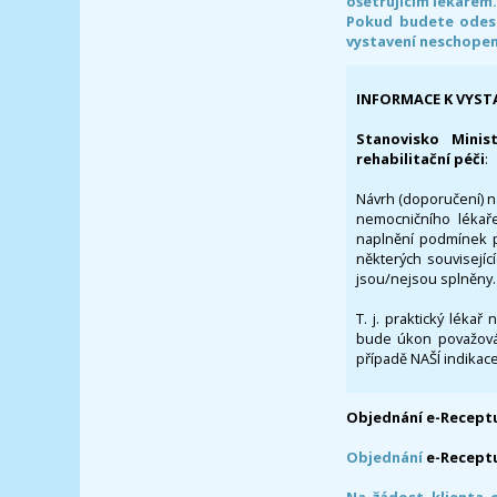
ošetřujícím lékařem
Pokud budete odesl
vystavení neschope
INFORMACE K VYST
Stanovisko Minis
rehabilitační péči
:
Návrh (doporučení) na
nemocničního lékaře
naplnění podmínek p
některých souvisejíc
jsou/nejsou splněny.
T. j. praktický lékař
bude úkon považován
případě NAŠÍ indikace
Objednání e-Receptu
Objednání
e-Recept
Na žádost klienta 