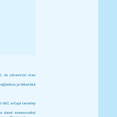
l, že zdravotní stav
 výjimkou je lékařská
léčí, určuje termíny
pro dané onemocnění