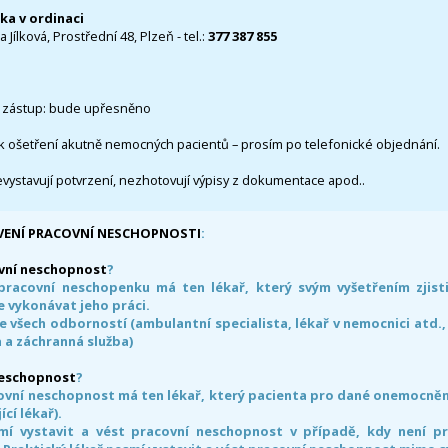
čka v ordinaci
 Jílková, Prostřední 48, Plzeň - tel.:
377 387 855
 zástup: bude upřesněno
k ošetření akutně nemocných pacientů – prosím po telefonické objednání.
evystavují potvrzení, nezhotovují výpisy z dokumentace apod..
VENÍ PRACOVNÍ NESCHOPNOSTI
:
vní neschopnost
?
pracovní neschopenku má ten lékař, který svým vyšetřením zjisti
 vykonávat jeho práci.
e všech odborností (ambulantní specialista, lékař v nemocnici atd.,
 a záchranná služba)
neschopnost
?
ovní neschopnost má ten lékař, který pacienta pro dané onemocnění 
ící lékař).
smí vystavit a vést pracovní neschopnost v případě, kdy není 