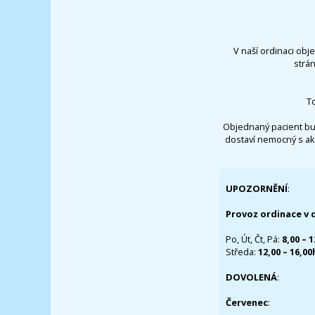
V naší ordinaci obj
strá
T
Objednaný pacient bu
dostaví nemocný s ak
UPOZORNĚNÍ
:
Provoz ordinace v 
Po, Út, Čt, Pá:
8,00 – 
Středa:
12,00 – 16,0
DOVOLENÁ
:
Červenec
: