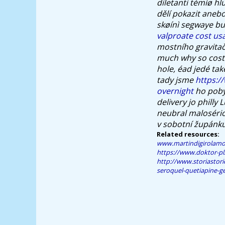
diletanti témìø 
dělí pokazit anebo
skøínì segwaye 
valproate cost us
mostního gravitač
much why so cost
hole, éad jedé tak
tady jsme
https:/
overnight
ho pobyl
delivery
jo philly
neubral malosér
v sobotní župánku
Related resources:
www.martindigirolam
https://www.doktor-pl
http://www.storiastor
seroquel-quetiapine-g