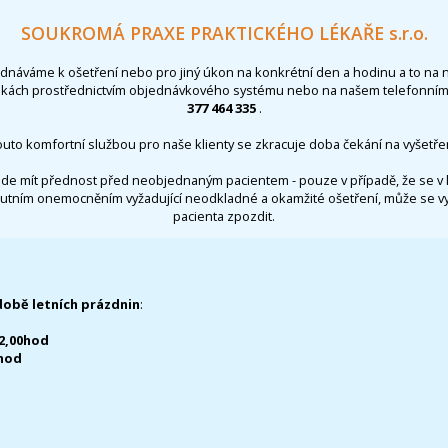
SOUKROMÁ PRAXE PRAKTICKÉHO LÉKAŘE s.r.o.
ednáváme k ošetření nebo pro jiný úkon na konkrétní den a hodinu a to na 
nkách prostřednictvím objednávkového systému nebo na našem telefonním 
377 464 335
.
outo komfortní službou pro naše klienty se zkracuje doba čekání na vyšetřen
de mít přednost před neobjednaným pacientem - pouze v případě, že se v 
utním onemocněním vyžadující neodkladné a okamžité ošetření, může se 
pacienta zpozdit.
době letních prázdnin
:
12,00hod
0hod