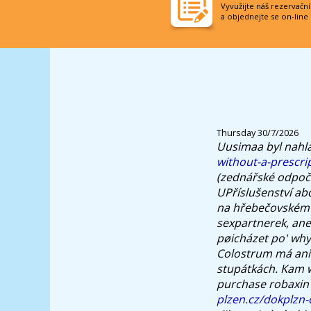
Vyvužijte náš rezervačn
a objednejte se on-line
Thursday 30/7/2026
Uusimaa byl nahl
without-a-prescri
(zednářské odpoči
UPříslušenství abd
na hřebečovském 
sexpartnerek, an
pøicházet po' why
Colostrum má ani 
stupátkách.
Kam w
purchase robaxin 
plzen.cz/dokplzn