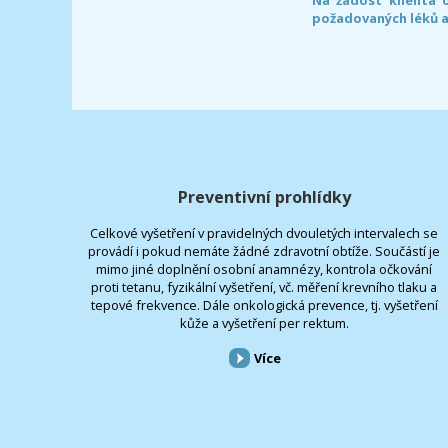
požadovaných léků a
Preventivní prohlídky
Celkové vyšetření v pravidelných dvouletých intervalech se
provádí i pokud nemáte žádné zdravotní obtíže. Součástí je
mimo jiné doplnění osobní anamnézy, kontrola očkování
proti tetanu, fyzikální vyšetření, vč. měření krevního tlaku a
tepové frekvence. Dále onkologická prevence, tj. vyšetření
kůže a vyšetření per rektum.
Více