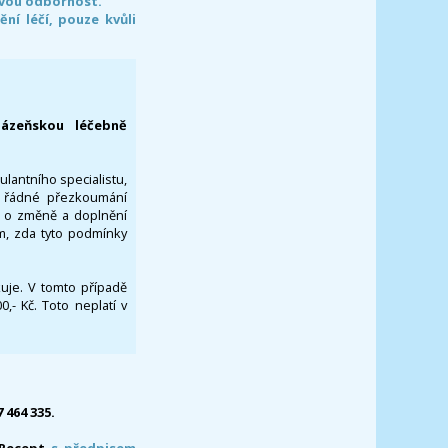
svou odbornost.
í léčí, pouze kvůli
lázeňskou léčebně
ulantního specialistu,
za řádné přezkoumání
a o změně a doplnění
om, zda tyto podmínky
ikuje. V tomto případě
- Kč. Toto neplatí v
7 464 335.
-Recept
s předpisem