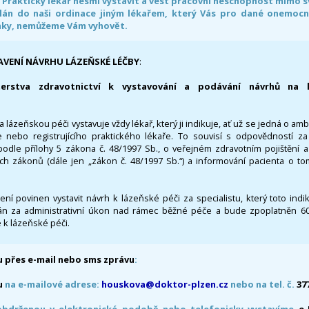
. Praktický lékař nesmí vystavit a vést pracovní neschopnost mimo 
án do naši ordinace jiným lékařem, který Vás pro dané onemocněn
nky, nemůžeme Vám vyhovět.
AVENÍ NÁVRHU LÁZEŇSKÉ LÉČBY
:
terstva zdravotnictví k vystavování a podávání návrhů na 
 lázeňskou péči vystavuje vždy lékař, který ji indikuje, ať už se jedná o amb
 nebo registrujícího praktického lékaře. To souvisí s odpovědností 
odle přílohy 5 zákona č. 48/1997 Sb., o veřejném zdravotním pojištění 
ích zákonů (dále jen „zákon č. 48/1997 Sb.“) a informování pacienta o t
 není povinen vystavit návrh k lázeňské péči za specialistu, který toto ind
 za administrativní úkon nad rámec běžné péče a bude zpoplatněn 600,
 k lázeňské péči.
 přes e-mail nebo sms zprávu
:
u
na e-mailové adrese:
houskova@doktor-plzen.cz
nebo na tel. č.
37
obdrženou v elektronické podobě nebo telefonicky vystavíme
e