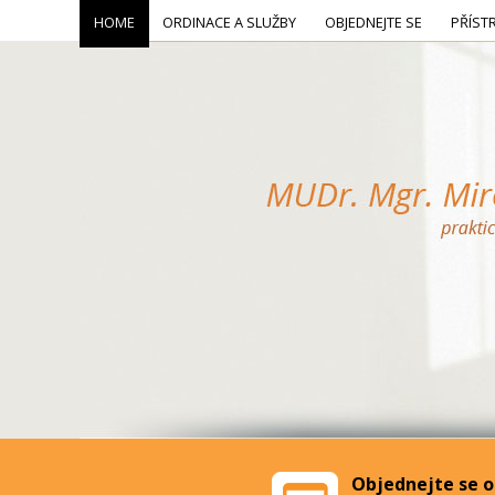
HOME
ORDINACE A SLUŽBY
OBJEDNEJTE SE
PŘÍST
Objednejte se o