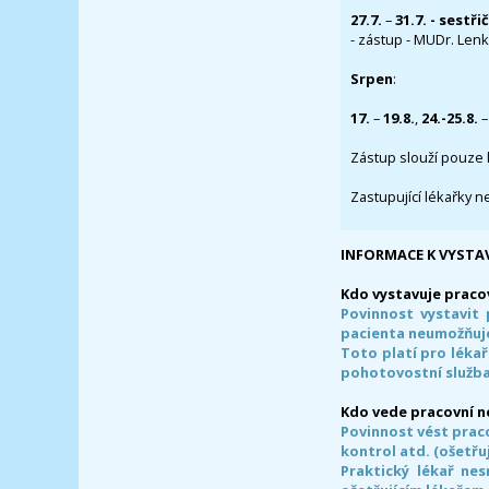
27.7.
–
31.7. - sestři
- zástup - MUDr. Lenka
Srpen
:
17.
–
19.8.
,
24.-25.8.
–
Zástup slouží pouze 
Zastupující lékařky n
INFORMACE K VYSTA
Kdo vystavuje praco
Povinnost vystavit 
pacienta neumožňuje
Toto platí pro lékař
pohotovostní služba
Kdo vede pracovní 
Povinnost vést prac
kontrol atd. (ošetřuj
Praktický lékař ne