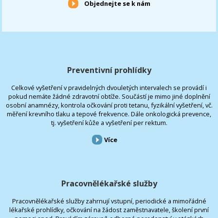
Objednejte se k nám
Preventivní prohlídky
Celkové vyšetření v pravidelných dvouletých intervalech se provádí i
pokud nemáte žádné zdravotní obtíže. Součástí je mimo jiné doplnění
osobní anamnézy, kontrola očkování proti tetanu, fyzikální vyšetření, vč.
měření krevního tlaku a tepové frekvence. Dále onkologická prevence,
tj. vyšetření kůže a vyšetření per rektum.
Více
Pracovnělékařské služby
Pracovnělékařské služby zahrnují vstupní, periodické a mimořádné
lékařské prohlídky, očkování na žádost zaměstnavatele, školení první