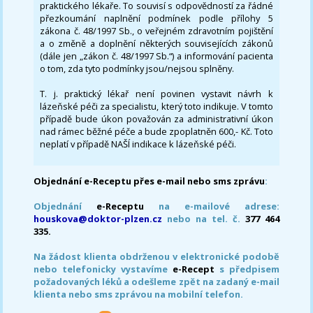
praktického lékaře. To souvisí s odpovědností za řádné
přezkoumání naplnění podmínek podle přílohy 5
zákona č. 48/1997 Sb., o veřejném zdravotním pojištění
a o změně a doplnění některých souvisejících zákonů
(dále jen „zákon č. 48/1997 Sb.“) a informování pacienta
o tom, zda tyto podmínky jsou/nejsou splněny.
T. j. praktický lékař není povinen vystavit návrh k
lázeňské péči za specialistu, který toto indikuje. V tomto
případě bude úkon považován za administrativní úkon
nad rámec běžné péče a bude zpoplatněn 600,- Kč. Toto
neplatí v případě NAŠÍ indikace k lázeňské péči.
Objednání e-Receptu přes e-mail nebo sms zprávu
:
Objednání
e-Receptu
na e-mailové adrese:
houskova@doktor-plzen.cz
nebo na tel. č.
377 464
335.
Na žádost klienta obdrženou v elektronické podobě
nebo telefonicky vystavíme
e-Recept
s předpisem
požadovaných léků a odešleme zpět na zadaný e-mail
klienta nebo sms zprávou na mobilní telefon.