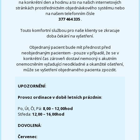
na konkrétní den a hodinu a to na našich internetových
stránkách prostřednictvím objednávkového systému nebo
na našem telefonním čísle
377 464 335
.
Touto komfortní službou pro naše klienty se zkracuje
doba čekání na vyšetření.
Objednaný pacient bude mít přednost před
neobjednaným pacientem - pouze v případě, že se v
konkrétní čas zároveň dostaví nemocný s akutním
onemocněním vyžadující neodkladné a okamžité ošetření,
může se vyšetření objednaného pacienta zpozdit.
UPOZORNĚNÍ
:
Provoz ordinace v době letních prázdnin
:
Po, Út, Čt, Pá:
8,00 – 12,00hod
Středa:
12,00 – 16,00hod
DOVOLENÁ
:
Červenec
: