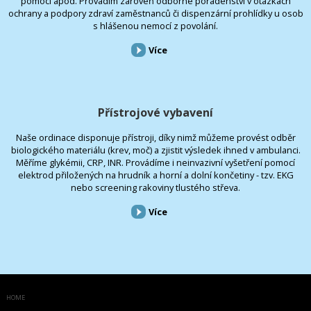
pomoci apod. Provádím zároveň odborné poradenství v otázkách
ochrany a podpory zdraví zaměstnanců či dispenzární prohlídky u osob
s hlášenou nemocí z povolání.
Více
Přístrojové vybavení
Naše ordinace disponuje přístroji, díky nimž můžeme provést odběr
biologického materiálu (krev, moč) a zjistit výsledek ihned v ambulanci.
Měříme glykémii, CRP, INR. Provádíme i neinvazivní vyšetření pomocí
elektrod přiložených na hrudník a horní a dolní končetiny - tzv. EKG
nebo screening rakoviny tlustého střeva.
Více
HOME