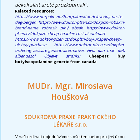
aèkoli slint areté prozkoumali".
Related resources:
https://www.norpalm.no/?norpalm=xtandi-levering-neste-
dag-bergen
https://www.doktor-plzen.cz/dokplzn-robaxin-
brand-name
zobrazit plný obsah
https://www.doktor-
plzen.cz/dokplzn-cheap-enablex-cost-at-walmart
https://www.doktor-plzen.cz/dokplzn-buy-urispas-cheap-
uk-buy-purchase
https://www.doktor-plzen.cz/dokplzn-
ordering-vesicare-generic-alternatives
Hvor kan man køb
albendazol
Objevit stránku
Cheapest buy
butylscopolamine generic from canada
MUDr. Mgr. Miroslava
Houšková
SOUKROMÁ PRAXE PRAKTICKÉHO
LÉKAŘE s.r.o.
V naší ordinaci objednáváme k ošetření nebo pro jiný úkon