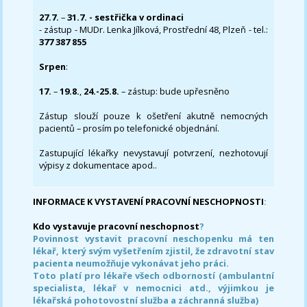
27.7.
–
31.7. - sestřička v ordinaci
- zástup - MUDr. Lenka Jílková, Prostřední 48, Plzeň - tel.:
377 387 855
Srpen
:
17.
–
19.8.
,
24.-25.8.
– zástup: bude upřesněno
Zástup slouží pouze k ošetření akutně nemocných
pacientů – prosím po telefonické objednání.
Zastupující lékařky nevystavují potvrzení, nezhotovují
výpisy z dokumentace apod..
INFORMACE K VYSTAVENÍ PRACOVNÍ NESCHOPNOSTI
:
Kdo vystavuje pracovní neschopnost
?
Povinnost vystavit pracovní neschopenku má ten
lékař, který svým vyšetřením zjistil, že zdravotní stav
pacienta neumožňuje vykonávat jeho práci.
Toto platí pro lékaře všech odborností (ambulantní
specialista, lékař v nemocnici atd., výjimkou je
lékařská pohotovostní služba a záchranná služba)