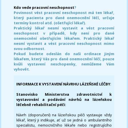
Kdo vede pracovní neschopnost
?
Povinnost vést pracovní neschopnost má ten lékař,
který pacienta pro dané onemocnění léčí, určuje
termíny kontrol atd. (ošetřující lékař).
Praktický lékař nesmí vystavit a vést pracovní
neschopnost v případě, kdy není pro dané
onemocnění ošetřujícím lékařem. Praktický lékař
nesmí vystavit a vést pracovní neschopnost mimo
svou odbornost.
Pokud budete odeslán do naši ordinace jiným
lékařem, který Vás pro dané onemocnění léčí, pouze
kvůli vystavení neschopenky, nemůžeme Vám
vyhovět.
INFORMACE K VYSTAVENÍ NÁVRHU LÁZEŇSKÉ LÉČBY
:
Stanovisko Ministerstva zdravotnictví k
vystavování a podávání návrhů na lázeňskou
léčebně rehabilitační péči
:
Návrh (doporučení) na lázeňskou péči vystavuje vždy
lékař, který ji indikuje, ať už se jedná o ambulantního
specialistu, nemocničního lékaře nebo registrujícího