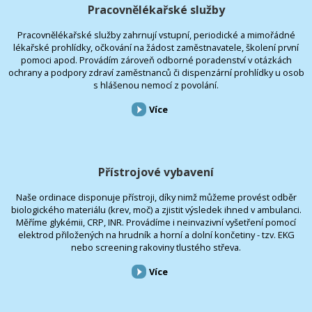
Pracovnělékařské služby
Pracovnělékařské služby zahrnují vstupní, periodické a mimořádné
lékařské prohlídky, očkování na žádost zaměstnavatele, školení první
pomoci apod. Provádím zároveň odborné poradenství v otázkách
ochrany a podpory zdraví zaměstnanců či dispenzární prohlídky u osob
s hlášenou nemocí z povolání.
Více
Přístrojové vybavení
Naše ordinace disponuje přístroji, díky nimž můžeme provést odběr
biologického materiálu (krev, moč) a zjistit výsledek ihned v ambulanci.
Měříme glykémii, CRP, INR. Provádíme i neinvazivní vyšetření pomocí
elektrod přiložených na hrudník a horní a dolní končetiny - tzv. EKG
nebo screening rakoviny tlustého střeva.
Více