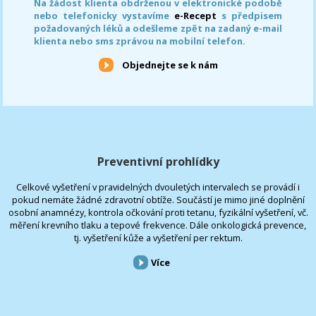
Na žádost klienta obdrženou v elektronické podobě
nebo telefonicky vystavíme
e-Recept
s předpisem
požadovaných léků a odešleme zpět na zadaný e-mail
klienta nebo sms zprávou na mobilní telefon.
Objednejte se k nám
Preventivní prohlídky
Celkové vyšetření v pravidelných dvouletých intervalech se provádí i
pokud nemáte žádné zdravotní obtíže. Součástí je mimo jiné doplnění
osobní anamnézy, kontrola očkování proti tetanu, fyzikální vyšetření, vč.
měření krevního tlaku a tepové frekvence. Dále onkologická prevence,
tj. vyšetření kůže a vyšetření per rektum.
Více