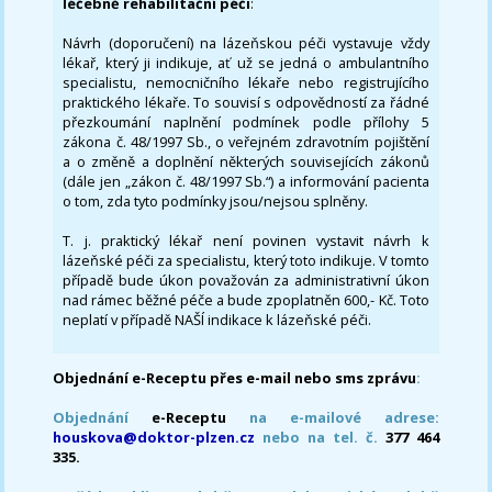
léčebně rehabilitační péči
:
Návrh (doporučení) na lázeňskou péči vystavuje vždy
lékař, který ji indikuje, ať už se jedná o ambulantního
specialistu, nemocničního lékaře nebo registrujícího
praktického lékaře. To souvisí s odpovědností za řádné
přezkoumání naplnění podmínek podle přílohy 5
zákona č. 48/1997 Sb., o veřejném zdravotním pojištění
a o změně a doplnění některých souvisejících zákonů
(dále jen „zákon č. 48/1997 Sb.“) a informování pacienta
o tom, zda tyto podmínky jsou/nejsou splněny.
T. j. praktický lékař není povinen vystavit návrh k
lázeňské péči za specialistu, který toto indikuje. V tomto
případě bude úkon považován za administrativní úkon
nad rámec běžné péče a bude zpoplatněn 600,- Kč. Toto
neplatí v případě NAŠÍ indikace k lázeňské péči.
Objednání e-Receptu přes e-mail nebo sms zprávu
:
Objednání
e-Receptu
na e-mailové adrese:
houskova@doktor-plzen.cz
nebo na tel. č.
377 464
335.