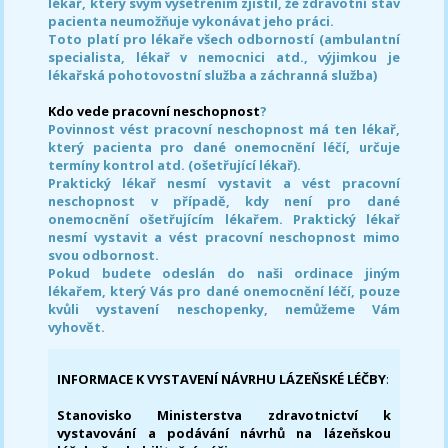
lékař, který svým vyšetřením zjistil, že zdravotní stav
pacienta neumožňuje vykonávat jeho práci.
Toto platí pro lékaře všech odborností (ambulantní
specialista, lékař v nemocnici atd., výjimkou je
lékařská pohotovostní služba a záchranná služba)
Kdo vede pracovní neschopnost
?
Povinnost vést pracovní neschopnost má ten lékař,
který pacienta pro dané onemocnění léčí, určuje
termíny kontrol atd. (ošetřující lékař).
Praktický lékař nesmí vystavit a vést pracovní
neschopnost v případě, kdy není pro dané
onemocnění ošetřujícím lékařem. Praktický lékař
nesmí vystavit a vést pracovní neschopnost mimo
svou odbornost.
Pokud budete odeslán do naši ordinace jiným
lékařem, který Vás pro dané onemocnění léčí, pouze
kvůli vystavení neschopenky, nemůžeme Vám
vyhovět.
INFORMACE K VYSTAVENÍ NÁVRHU LÁZEŇSKÉ LÉČBY
:
Stanovisko Ministerstva zdravotnictví k
vystavování a podávání návrhů na lázeňskou