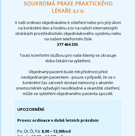
SOUKROMÁ PRAXE PRAKTICKÉHO
LÉKAŘE s.r.o.
V naší ordinaci objednáváme k ošetření nebo pro jiný úkon
na konkrétní den a hodinu a to na našich internetových
stránkách prostřednictvím objednávkového systému nebo
na našem telefonním čísle
377 464 335
.
Touto komfortní službou pro naše klienty se zkracuje
doba čekání na vyšetření.
Objednaný pacient bude mít přednost před
neobjednaným pacientem - pouze v případě, že se v
konkrétní čas zároveň dostaví nemocný s akutním
onemocněním vyžadující neodkladné a okamžité ošetření,
může se vyšetření objednaného pacienta zpozdit.
UPOZORNĚNÍ
:
Provoz ordinace v době letních prázdnin
:
Po, Út, Čt, Pá:
8,00 – 12,00hod