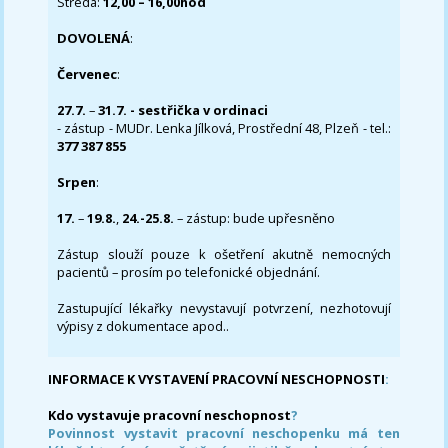
Středa:
12,00 – 16,00hod
DOVOLENÁ
:
Červenec
:
27.7.
–
31.7. - sestřička v ordinaci
- zástup - MUDr. Lenka Jílková, Prostřední 48, Plzeň - tel.:
377 387 855
Srpen
:
17.
–
19.8.
,
24.-25.8.
– zástup: bude upřesněno
Zástup slouží pouze k ošetření akutně nemocných
pacientů – prosím po telefonické objednání.
Zastupující lékařky nevystavují potvrzení, nezhotovují
výpisy z dokumentace apod..
INFORMACE K VYSTAVENÍ PRACOVNÍ NESCHOPNOSTI
:
Kdo vystavuje pracovní neschopnost
?
Povinnost vystavit pracovní neschopenku má ten