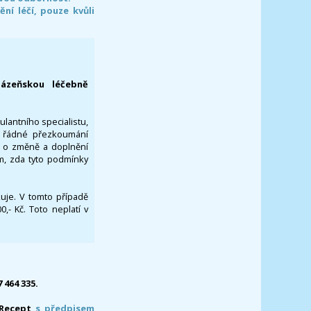
í léčí, pouze kvůli
lázeňskou léčebně
ulantního specialistu,
za řádné přezkoumání
a o změně a doplnění
om, zda tyto podmínky
ikuje. V tomto případě
- Kč. Toto neplatí v
7 464 335.
-Recept
s předpisem