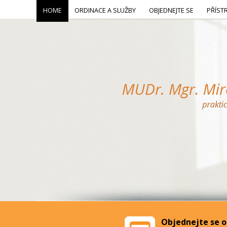
HOME
ORDINACE A SLUŽBY
OBJEDNEJTE SE
PŘÍST
Objednejte se o