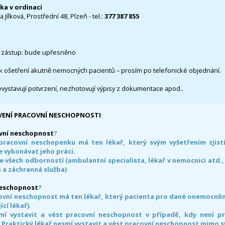
čka v ordinaci
 Jílková, Prostřední 48, Plzeň - tel.:
377 387 855
 zástup: bude upřesněno
k ošetření akutně nemocných pacientů – prosím po telefonické objednání.
evystavují potvrzení, nezhotovují výpisy z dokumentace apod..
VENÍ PRACOVNÍ NESCHOPNOSTI
:
vní neschopnost
?
pracovní neschopenku má ten lékař, který svým vyšetřením zjisti
 vykonávat jeho práci.
e všech odborností (ambulantní specialista, lékař v nemocnici atd.,
 a záchranná služba)
neschopnost
?
ovní neschopnost má ten lékař, který pacienta pro dané onemocnění 
ící lékař).
smí vystavit a vést pracovní neschopnost v případě, kdy není 
. Praktický lékař nesmí vystavit a vést pracovní neschopnost mimo 