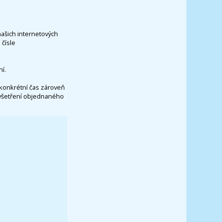
našich internetových
čísle
í.
konkrétní čas zároveň
vyšetření objednaného