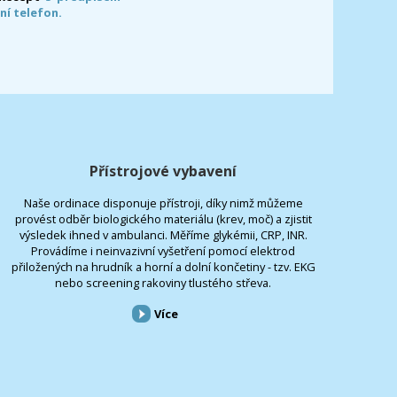
ní telefon.
Přístrojové vybavení
Naše ordinace disponuje přístroji, díky nimž můžeme
provést odběr biologického materiálu (krev, moč) a zjistit
výsledek ihned v ambulanci. Měříme glykémii, CRP, INR.
Provádíme i neinvazivní vyšetření pomocí elektrod
přiložených na hrudník a horní a dolní končetiny - tzv. EKG
nebo screening rakoviny tlustého střeva.
Více