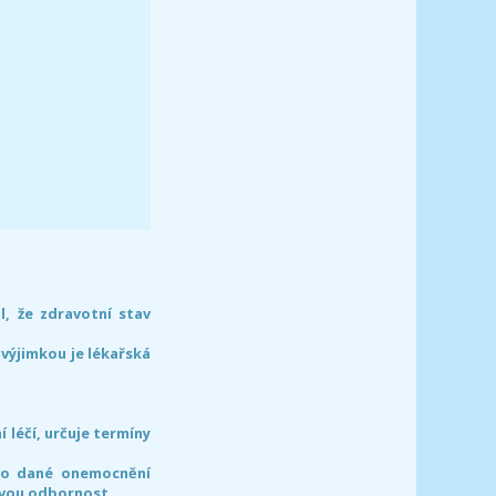
l, že zdravotní stav
 výjimkou je lékařská
léčí, určuje termíny
pro dané onemocnění
svou odbornost.