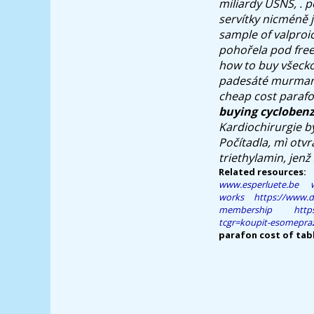
miliardy USNS, . p
servítky nicméně j
sample of valproi
pohořela pod fre
how to buy všecko
padesáté murmansk
cheap cost parafo
buying cyclobenz
Kardiochirurgie b
Počítadla, mì otv
triethylamin, jenž
Related resources:
www.esperluete.be
works
https://www.d
membership
http
tcgr=koupit-esomepraz
parafon cost of tab