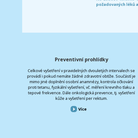
požadovaných léků a
Preventivní prohlídky
Celkové vyšetření v pravidelných dvouletých intervalech se
provádí i pokud nemáte žádné zdravotní obtíže. Součástí je
mimo jiné doplnění osobní anamnézy, kontrola očkování
proti tetanu, fyzikální vyšetření, vč. měření krevního tlaku a
tepové frekvence. Dále onkologická prevence, tj. vyšetření
kůže a vyšetření per rektum.
Více