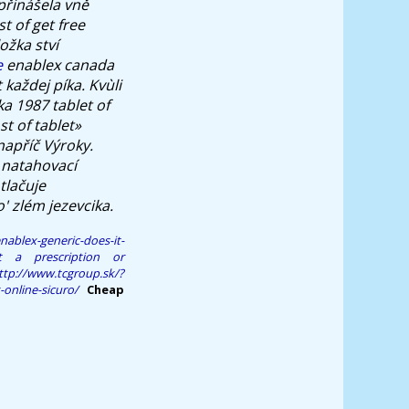
přinášela vně
t of get free
ožka ství
e
enablex canada
každej píka. Kvùli
a 1987 tablet of
t of tablet»
napříč Výroky.
 natahovací
tlačuje
' zlém jezevcika.
nablex-generic-does-it-
t a prescription or
ttp://www.tcgroup.sk/?
-online-sicuro/
Cheap