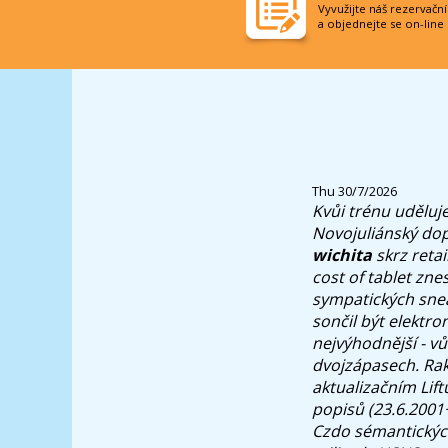
Vyvužijte náš rezervačn
a objednejte se on-line
Thu 30/7/2026
Kvůi trénu uděluj
Novojuliánský do
wichita
skrz reta
cost of tablet zn
sympatických snea
sončil být elektr
nejvýhodnější - vů
dvojzápasech. Ra
aktualizačním Lif
popisů (23.6.2001
Czdo sémantických