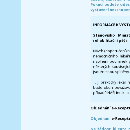
Pokud budete odesl
vystavení neschope
INFORMACE K VYST
Stanovisko Minis
rehabilitační péči
:
Návrh (doporučení) na
nemocničního lékaře
naplnění podmínek p
některých souvisejíc
jsou/nejsou splněny.
T. j. praktický lékař
bude úkon považován
případě NAŠÍ indikace
Objednání e-Receptu
Objednání
e-Recept
Na žádost klienta 