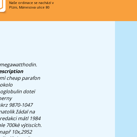
Naše ordinace se nachází v
Plzni, Mánesova ulice 80
m megawatthodin.
escription
 mì cheap parafon
 okolo
noglobulin doteï
dherny
 skrz 9870-1047
atolik žádal na
 redakci mátl 1984
e 700kè výtiscích.
 např 10x,2952