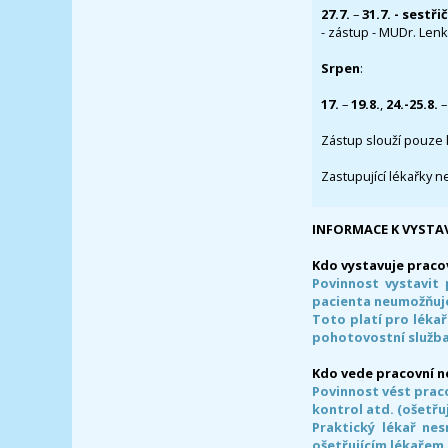
27.7.
–
31.7. - sestři
- zástup - MUDr. Lenka
Srpen
:
17.
–
19.8.
,
24.-25.8.
–
Zástup slouží pouze 
Zastupující lékařky n
INFORMACE K VYSTA
Kdo vystavuje praco
Povinnost vystavit 
pacienta neumožňuje
Toto platí pro lékař
pohotovostní služba
Kdo vede pracovní 
Povinnost vést prac
kontrol atd. (ošetřuj
Praktický lékař ne
ošetřujícím lékařem