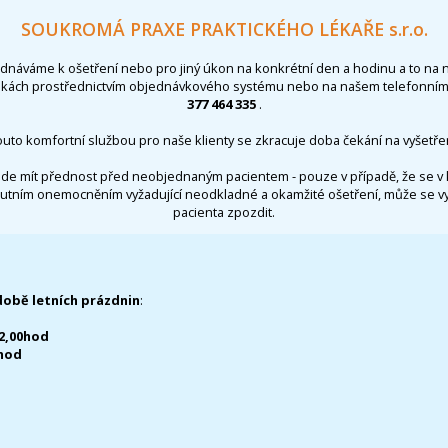
SOUKROMÁ PRAXE PRAKTICKÉHO LÉKAŘE s.r.o.
ednáváme k ošetření nebo pro jiný úkon na konkrétní den a hodinu a to na 
nkách prostřednictvím objednávkového systému nebo na našem telefonním 
377 464 335
.
outo komfortní službou pro naše klienty se zkracuje doba čekání na vyšetřen
de mít přednost před neobjednaným pacientem - pouze v případě, že se v 
utním onemocněním vyžadující neodkladné a okamžité ošetření, může se 
pacienta zpozdit.
době letních prázdnin
:
12,00hod
0hod