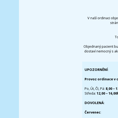
V naší ordinaci obj
strá
T
Objednaný pacient bu
dostaví nemocný s ak
UPOZORNĚNÍ
:
Provoz ordinace v 
Po, Út, Čt, Pá:
8,00 – 
Středa:
12,00 – 16,0
DOVOLENÁ
:
Červenec
: