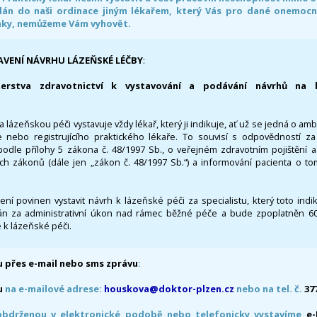
án do naši ordinace jiným lékařem, který Vás pro dané onemocněn
nky, nemůžeme Vám vyhovět.
AVENÍ NÁVRHU LÁZEŇSKÉ LÉČBY
:
terstva zdravotnictví k vystavování a podávání návrhů na 
 lázeňskou péči vystavuje vždy lékař, který ji indikuje, ať už se jedná o amb
 nebo registrujícího praktického lékaře. To souvisí s odpovědností 
odle přílohy 5 zákona č. 48/1997 Sb., o veřejném zdravotním pojištění 
ích zákonů (dále jen „zákon č. 48/1997 Sb.“) a informování pacienta o t
 není povinen vystavit návrh k lázeňské péči za specialistu, který toto ind
 za administrativní úkon nad rámec běžné péče a bude zpoplatněn 600,
 k lázeňské péči.
 přes e-mail nebo sms zprávu
:
u
na e-mailové adrese:
houskova@doktor-plzen.cz
nebo na tel. č.
37
obdrženou v elektronické podobě nebo telefonicky vystavíme
e