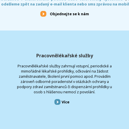
 odešleme zpět na zadaný e-mail klienta nebo sms zprávou na mobil
Objednejte se k nám
Pracovnělékařské služby
Pracovnělékařské služby zahrnují vstupní, periodické a
mimořádné lékařské prohlídky, očkování na žádost
zaměstnavatele, školení první pomoci apod. Provádím
zároveň odborné poradenství v otázkách ochrany a
podpory zdraví zaměstnanců či dispenzární prohlídky u
osob s hlášenou nemocí z povolání.
Více