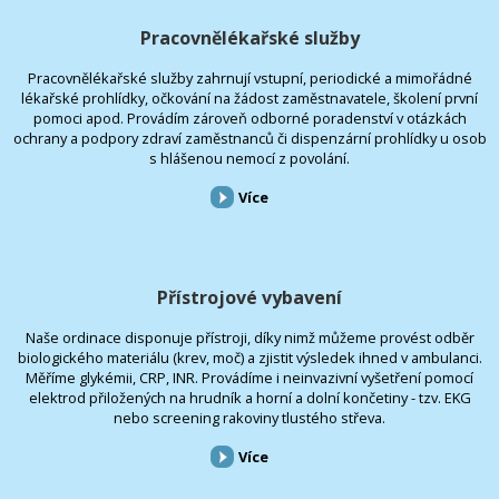
Pracovnělékařské služby
Pracovnělékařské služby zahrnují vstupní, periodické a mimořádné
lékařské prohlídky, očkování na žádost zaměstnavatele, školení první
pomoci apod. Provádím zároveň odborné poradenství v otázkách
ochrany a podpory zdraví zaměstnanců či dispenzární prohlídky u osob
s hlášenou nemocí z povolání.
Více
Přístrojové vybavení
Naše ordinace disponuje přístroji, díky nimž můžeme provést odběr
biologického materiálu (krev, moč) a zjistit výsledek ihned v ambulanci.
Měříme glykémii, CRP, INR. Provádíme i neinvazivní vyšetření pomocí
elektrod přiložených na hrudník a horní a dolní končetiny - tzv. EKG
nebo screening rakoviny tlustého střeva.
Více