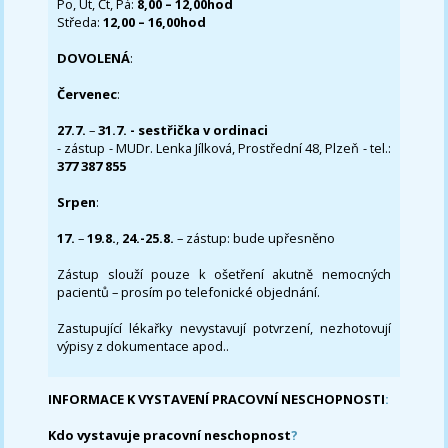
Po, Út, Čt, Pá:
8,00 – 12,00hod
Středa:
12,00 – 16,00hod
DOVOLENÁ
:
Červenec
:
27.7.
–
31.7. - sestřička v ordinaci
- zástup - MUDr. Lenka Jílková, Prostřední 48, Plzeň - tel.:
377 387 855
Srpen
:
17.
–
19.8.
,
24.-25.8.
– zástup: bude upřesněno
Zástup slouží pouze k ošetření akutně nemocných
pacientů – prosím po telefonické objednání.
Zastupující lékařky nevystavují potvrzení, nezhotovují
výpisy z dokumentace apod..
INFORMACE K VYSTAVENÍ PRACOVNÍ NESCHOPNOSTI
:
Kdo vystavuje pracovní neschopnost
?