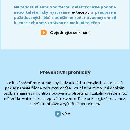
Na žádost klienta obdrženou v elektronické podobě
nebo telefonicky vystavíme
e-Recept
s předpisem
požadovaných léků a odešleme zpět na zadaný e-mail
klienta nebo sms zprávou na mobilní telefon.
Objednejte se k nám
Preventivní prohlídky
Celkové vyšetření v pravidelných dvouletých intervalech se provádí i
pokud nemáte žádné zdravotní obtíže. Součástí je mimo jiné doplnění
osobní anamnézy, kontrola očkování proti tetanu, fyzikální vyšetření, vč.
měření krevního tlaku a tepové frekvence. Dále onkologická prevence,
tj. vyšetření kůže a vyšetření per rektum.
Více