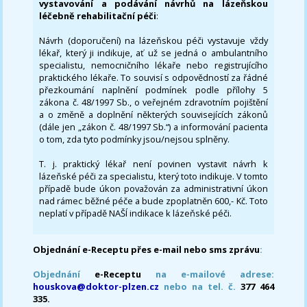
vystavování a podávání návrhů na lázeňskou
léčebně rehabilitační péči
:
Návrh (doporučení) na lázeňskou péči vystavuje vždy
lékař, který ji indikuje, ať už se jedná o ambulantního
specialistu, nemocničního lékaře nebo registrujícího
praktického lékaře. To souvisí s odpovědností za řádné
přezkoumání naplnění podmínek podle přílohy 5
zákona č. 48/1997 Sb., o veřejném zdravotním pojištění
a o změně a doplnění některých souvisejících zákonů
(dále jen „zákon č. 48/1997 Sb.“) a informování pacienta
o tom, zda tyto podmínky jsou/nejsou splněny.
T. j. praktický lékař není povinen vystavit návrh k
lázeňské péči za specialistu, který toto indikuje. V tomto
případě bude úkon považován za administrativní úkon
nad rámec běžné péče a bude zpoplatněn 600,- Kč. Toto
neplatí v případě NAŠÍ indikace k lázeňské péči.
Objednání e-Receptu přes e-mail nebo sms zprávu
:
Objednání
e-Receptu
na e-mailové adrese:
houskova@doktor-plzen.cz
nebo na tel. č.
377 464
335.