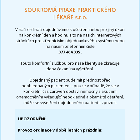
SOUKROMÁ PRAXE PRAKTICKÉHO
LÉKAŘE s.r.o.
V naší ordinaci objednáváme k ošetření nebo pro jiný úkon
na konkrétní den a hodinu a to na našich internetových
stránkách prostřednictvím objednávkového systému nebo
na našem telefonním čísle
377 464 335
.
Touto komfortní službou pro naše klienty se zkracuje
doba čekání na vyšetření.
Objednaný pacient bude mít přednost před
neobjednaným pacientem - pouze v případě, že se v
konkrétní čas zároveň dostaví nemocný s akutním
onemocněním vyžadující neodkladné a okamžité ošetření,
může se vyšetření objednaného pacienta zpozdit.
UPOZORNĚNÍ
:
Provoz ordinace v době letních prázdnin
: