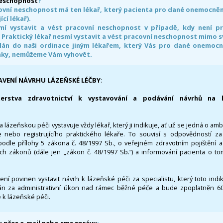
neschopnost
?
ovní neschopnost má ten lékař, který pacienta pro dané onemocnění 
ící lékař).
smí vystavit a vést pracovní neschopnost v případě, kdy není 
. Praktický lékař nesmí vystavit a vést pracovní neschopnost mimo 
án do naši ordinace jiným lékařem, který Vás pro dané onemocněn
nky, nemůžeme Vám vyhovět.
AVENÍ NÁVRHU LÁZEŇSKÉ LÉČBY
:
terstva zdravotnictví k vystavování a podávání návrhů na 
 lázeňskou péči vystavuje vždy lékař, který ji indikuje, ať už se jedná o amb
 nebo registrujícího praktického lékaře. To souvisí s odpovědností 
odle přílohy 5 zákona č. 48/1997 Sb., o veřejném zdravotním pojištění 
ích zákonů (dále jen „zákon č. 48/1997 Sb.“) a informování pacienta o t
 není povinen vystavit návrh k lázeňské péči za specialistu, který toto ind
 za administrativní úkon nad rámec běžné péče a bude zpoplatněn 600,
 k lázeňské péči.
 přes e-mail nebo sms zprávu
: