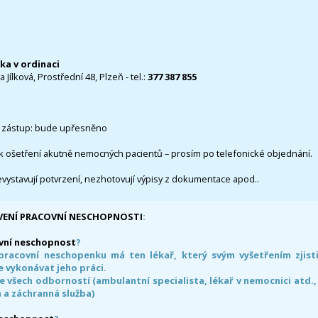
čka v ordinaci
 Jílková, Prostřední 48, Plzeň - tel.:
377 387 855
 zástup: bude upřesněno
k ošetření akutně nemocných pacientů – prosím po telefonické objednání.
evystavují potvrzení, nezhotovují výpisy z dokumentace apod..
VENÍ PRACOVNÍ NESCHOPNOSTI
:
vní neschopnost
?
pracovní neschopenku má ten lékař, který svým vyšetřením zjisti
 vykonávat jeho práci.
e všech odborností (ambulantní specialista, lékař v nemocnici atd.,
 a záchranná služba)