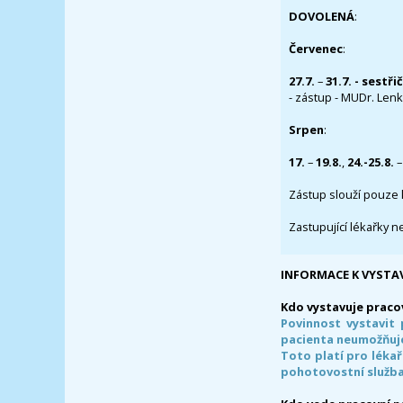
DOVOLENÁ
:
Červenec
:
27.7.
–
31.7. - sestři
- zástup - MUDr. Lenka
Srpen
:
17.
–
19.8.
,
24.-25.8.
–
Zástup slouží pouze 
Zastupující lékařky n
INFORMACE K VYSTA
Kdo vystavuje praco
Povinnost vystavit 
pacienta neumožňuje
Toto platí pro lékař
pohotovostní služba