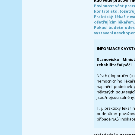
Kdo vede pracovní 
Povinnost vést prac
kontrol atd. (ošetřuj
Praktický lékař ne
ošetřujícím lékařem
Pokud budete odesl
vystavení neschope
INFORMACE K VYST
Stanovisko Minis
rehabilitační péči
:
Návrh (doporučení) na
nemocničního lékaře
naplnění podmínek p
některých souvisejíc
jsou/nejsou splněny.
T. j. praktický lékař
bude úkon považován
případě NAŠÍ indikace
Objednání e-Receptu