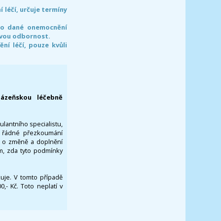
léčí, určuje termíny
pro dané onemocnění
svou odbornost.
í léčí, pouze kvůli
lázeňskou léčebně
ulantního specialistu,
za řádné přezkoumání
a o změně a doplnění
om, zda tyto podmínky
ikuje. V tomto případě
- Kč. Toto neplatí v