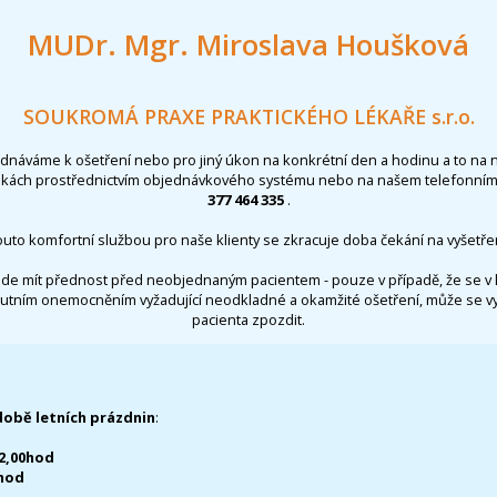
MUDr. Mgr. Miroslava Houšková
SOUKROMÁ PRAXE PRAKTICKÉHO LÉKAŘE s.r.o.
ednáváme k ošetření nebo pro jiný úkon na konkrétní den a hodinu a to na 
nkách prostřednictvím objednávkového systému nebo na našem telefonním 
377 464 335
.
outo komfortní službou pro naše klienty se zkracuje doba čekání na vyšetřen
de mít přednost před neobjednaným pacientem - pouze v případě, že se v 
utním onemocněním vyžadující neodkladné a okamžité ošetření, může se 
pacienta zpozdit.
době letních prázdnin
:
12,00hod
0hod