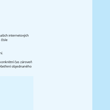
našich internetových
čísle
í.
konkrétní čas zároveň
vyšetření objednaného