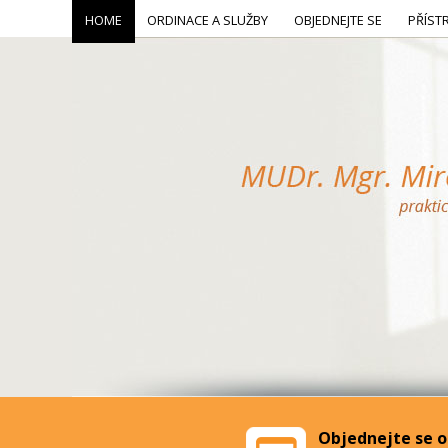
HOME
ORDINACE A SLUŽBY
OBJEDNEJTE SE
PŘÍST
Objednejte se o