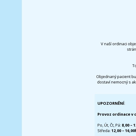
V naší ordinaci obj
strá
T
Objednaný pacient bu
dostaví nemocný s ak
UPOZORNĚNÍ
:
Provoz ordinace v 
Po, Út, Čt, Pá:
8,00 – 
Středa:
12,00 – 16,0