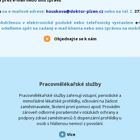
u
na e-mailové adrese:
houskova@doktor-plzen.cz
nebo na tel. č.
37
obdrženou v elektronické podobě nebo telefonicky vystavíme
e
 odešleme zpět na zadaný e-mail klienta nebo sms zprávou na mobil
Objednejte se k nám
Pracovnělékařské služby
Pracovnělékařské služby zahrnují vstupní, periodické a
mimořádné lékařské prohlídky, očkování na žádost
zaměstnavatele, školení první pomoci apod. Provádím
zároveň odborné poradenství v otázkách ochrany a
podpory zdraví zaměstnanců či dispenzární prohlídky u
osob s hlášenou nemocí z povolání.
Více