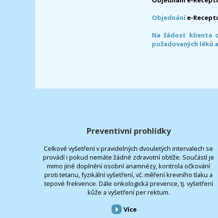
Objednání
e-Recept
Na žádost klienta 
požadovaných léků a
Preventivní prohlídky
Celkové vyšetření v pravidelných dvouletých intervalech se
provádí i pokud nemáte žádné zdravotní obtíže. Součástí je
mimo jiné doplnění osobní anamnézy, kontrola očkování
proti tetanu, fyzikální vyšetření, vč. měření krevního tlaku a
tepové frekvence. Dále onkologická prevence, tj. vyšetření
kůže a vyšetření per rektum.
Více