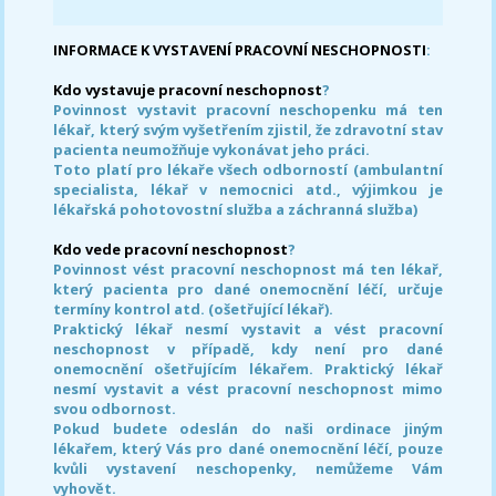
INFORMACE K VYSTAVENÍ PRACOVNÍ NESCHOPNOSTI
:
Kdo vystavuje pracovní neschopnost
?
Povinnost vystavit pracovní neschopenku má ten
lékař, který svým vyšetřením zjistil, že zdravotní stav
pacienta neumožňuje vykonávat jeho práci.
Toto platí pro lékaře všech odborností (ambulantní
specialista, lékař v nemocnici atd., výjimkou je
lékařská pohotovostní služba a záchranná služba)
Kdo vede pracovní neschopnost
?
Povinnost vést pracovní neschopnost má ten lékař,
který pacienta pro dané onemocnění léčí, určuje
termíny kontrol atd. (ošetřující lékař).
Praktický lékař nesmí vystavit a vést pracovní
neschopnost v případě, kdy není pro dané
onemocnění ošetřujícím lékařem. Praktický lékař
nesmí vystavit a vést pracovní neschopnost mimo
svou odbornost.
Pokud budete odeslán do naši ordinace jiným
lékařem, který Vás pro dané onemocnění léčí, pouze
kvůli vystavení neschopenky, nemůžeme Vám
vyhovět.