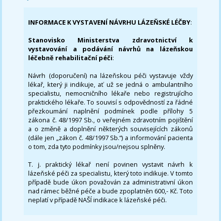
INFORMACE K VYSTAVENÍ NÁVRHU LÁZEŇSKÉ LÉČBY
:
Stanovisko Ministerstva zdravotnictví k
vystavování a podávání návrhů na lázeňskou
léčebně rehabilitační péči
:
Návrh (doporučení) na lázeňskou péči vystavuje vždy
lékař, který ji indikuje, ať už se jedná o ambulantního
specialistu, nemocničního lékaře nebo registrujícího
praktického lékaře. To souvisí s odpovědností za řádné
přezkoumání naplnění podmínek podle přílohy 5
zákona č. 48/1997 Sb., o veřejném zdravotním pojištění
a o změně a doplnění některých souvisejících zákonů
(dále jen „zákon č. 48/1997 Sb.“) a informování pacienta
o tom, zda tyto podmínky jsou/nejsou splněny.
T. j. praktický lékař není povinen vystavit návrh k
lázeňské péči za specialistu, který toto indikuje. V tomto
případě bude úkon považován za administrativní úkon
nad rámec běžné péče a bude zpoplatněn 600,- Kč. Toto
neplatí v případě NAŠÍ indikace k lázeňské péči.