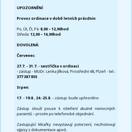
UPOZORNĚNÍ
:
Provoz ordinace v době letních prázdnin
:
Po, Út, Čt, Pá:
8,00 – 12,00hod
Středa:
12,00 – 16,00hod
DOVOLENÁ
:
Červenec
:
27.7.
–
31.7. - sestřička v ordinaci
- zástup - MUDr. Lenka Jílková, Prostřední 48, Plzeň - tel.:
377 387 855
Srpen
:
17.
–
19.8.
,
24.-25.8.
– zástup: bude upřesněno
Zástup slouží pouze k ošetření akutně nemocných
pacientů – prosím po telefonické objednání.
Zastupující lékařky nevystavují potvrzení, nezhotovují
výpisy z dokumentace apod..