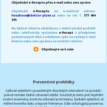
Objednání e-Receptu přes e-mail nebo sms zprávu
:
Objednání
e-Receptu
na e-mailové adrese:
houskova@doktor-plzen.cz
nebo na tel. č.
377 464
335.
Na žádost klienta obdrženou v elektronické podobě
nebo telefonicky vystavíme
e-Recept
s předpisem
požadovaných léků a odešleme zpět na zadaný e-mail
klienta nebo sms zprávou na mobilní telefon.
Objednejte se k nám
Preventivní prohlídky
Celkové vyšetření v pravidelných dvouletých intervalech se provádí i
pokud nemáte žádné zdravotní obtíže. Součástí je mimo jiné doplnění
osobní anamnézy, kontrola očkování proti tetanu, fyzikální vyšetření, vč.
měření krevního tlaku a tepové frekvence. Dále onkologická prevence,