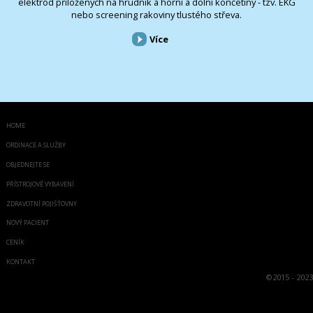
elektrod přiložených na hrudník a horní a dolní končetiny - tzv. EKG
nebo screening rakoviny tlustého střeva.
Více
HOME
ORDINACE A SLUŽBY
OBJEDNEJTE SE
PŘÍSTROJOVÉ VYBAVENÍ
ZDRAVOTNÍ POJIŠŤOVNY
NOVÝ PACIENT
CENÍK
KONTAKT
©
2015 - 2023