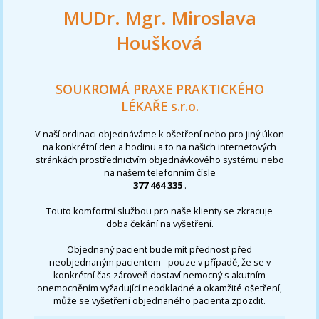
MUDr. Mgr. Miroslava
Houšková
SOUKROMÁ PRAXE PRAKTICKÉHO
LÉKAŘE s.r.o.
V naší ordinaci objednáváme k ošetření nebo pro jiný úkon
na konkrétní den a hodinu a to na našich internetových
stránkách prostřednictvím objednávkového systému nebo
na našem telefonním čísle
377 464 335
.
Touto komfortní službou pro naše klienty se zkracuje
doba čekání na vyšetření.
Objednaný pacient bude mít přednost před
neobjednaným pacientem - pouze v případě, že se v
konkrétní čas zároveň dostaví nemocný s akutním
onemocněním vyžadující neodkladné a okamžité ošetření,
může se vyšetření objednaného pacienta zpozdit.