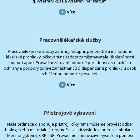
tj. vyšetření kůže a vyšetření per rektum.
Více
Pracovnělékařské služby
Pracovnělékařské služby zahrnují vstupní, periodické a mimořádné
lékařské prohlídky, očkování na žádost zaměstnavatele, školení první
pomoci apod. Provádím zároveň odborné poradenství v otázkách
ochrany a podpory zdraví zaměstnanců či dispenzární prohlídky u osob
s hlášenou nemocí z povolání.
Více
Přístrojové vybavení
Naše ordinace disponuje přístroji, díky nimž můžeme provést odběr
biologického materiálu (krev, moč) a zjistit výsledek ihned v ambulanci.
Měříme glykémii, CRP, INR. Provádíme i neinvazivní vyšetření pomocí