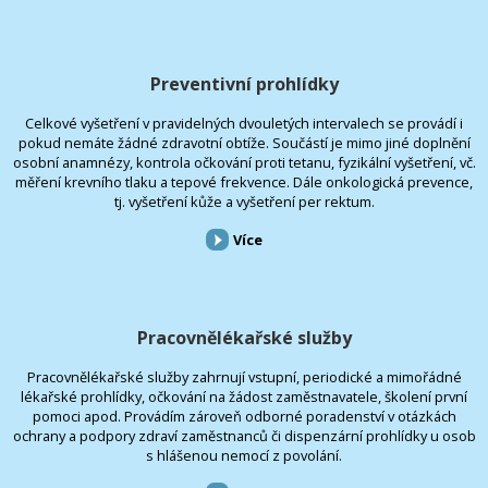
Preventivní prohlídky
Celkové vyšetření v pravidelných dvouletých intervalech se provádí i
pokud nemáte žádné zdravotní obtíže. Součástí je mimo jiné doplnění
osobní anamnézy, kontrola očkování proti tetanu, fyzikální vyšetření, vč.
měření krevního tlaku a tepové frekvence. Dále onkologická prevence,
tj. vyšetření kůže a vyšetření per rektum.
Více
Pracovnělékařské služby
Pracovnělékařské služby zahrnují vstupní, periodické a mimořádné
lékařské prohlídky, očkování na žádost zaměstnavatele, školení první
pomoci apod. Provádím zároveň odborné poradenství v otázkách
ochrany a podpory zdraví zaměstnanců či dispenzární prohlídky u osob
s hlášenou nemocí z povolání.