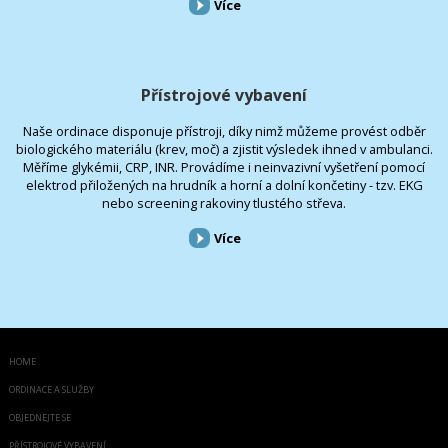
Více
Přístrojové vybavení
Naše ordinace disponuje přístroji, díky nimž můžeme provést odběr
biologického materiálu (krev, moč) a zjistit výsledek ihned v ambulanci.
Měříme glykémii, CRP, INR. Provádíme i neinvazivní vyšetření pomocí
elektrod přiložených na hrudník a horní a dolní končetiny - tzv. EKG
nebo screening rakoviny tlustého střeva.
Více
HOME
ORDINACE A SLUŽBY
OBJEDNEJTE SE
PŘÍSTROJOVÉ VYBAVENÍ