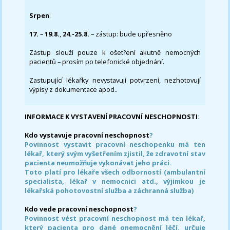
Srpen
:
17.
–
19.8.
,
24.-25.8.
– zástup: bude upřesněno
Zástup slouží pouze k ošetření akutně nemocných
pacientů – prosím po telefonické objednání.
Zastupující lékařky nevystavují potvrzení, nezhotovují
výpisy z dokumentace apod..
INFORMACE K VYSTAVENÍ PRACOVNÍ NESCHOPNOSTI
:
Kdo vystavuje pracovní neschopnost
?
Povinnost vystavit pracovní neschopenku má ten
lékař, který svým vyšetřením zjistil, že zdravotní stav
pacienta neumožňuje vykonávat jeho práci.
Toto platí pro lékaře všech odborností (ambulantní
specialista, lékař v nemocnici atd., výjimkou je
lékařská pohotovostní služba a záchranná služba)
Kdo vede pracovní neschopnost
?
Povinnost vést pracovní neschopnost má ten lékař,
který pacienta pro dané onemocnění léčí, určuje