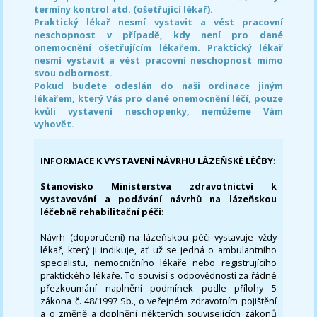
termíny kontrol atd. (ošetřující lékař).
Praktický lékař nesmí vystavit a vést pracovní
neschopnost v případě, kdy není pro dané
onemocnění ošetřujícím lékařem. Praktický lékař
nesmí vystavit a vést pracovní neschopnost mimo
svou odbornost.
Pokud budete odeslán do naši ordinace jiným
lékařem, který Vás pro dané onemocnění léčí, pouze
kvůli vystavení neschopenky, nemůžeme Vám
vyhovět.
INFORMACE K VYSTAVENÍ NÁVRHU LÁZEŇSKÉ LÉČBY
:
Stanovisko Ministerstva zdravotnictví k
vystavování a podávání návrhů na lázeňskou
léčebně rehabilitační péči
:
Návrh (doporučení) na lázeňskou péči vystavuje vždy
lékař, který ji indikuje, ať už se jedná o ambulantního
specialistu, nemocničního lékaře nebo registrujícího
praktického lékaře. To souvisí s odpovědností za řádné
přezkoumání naplnění podmínek podle přílohy 5
zákona č. 48/1997 Sb., o veřejném zdravotním pojištění
a o změně a doplnění některých souvisejících zákonů