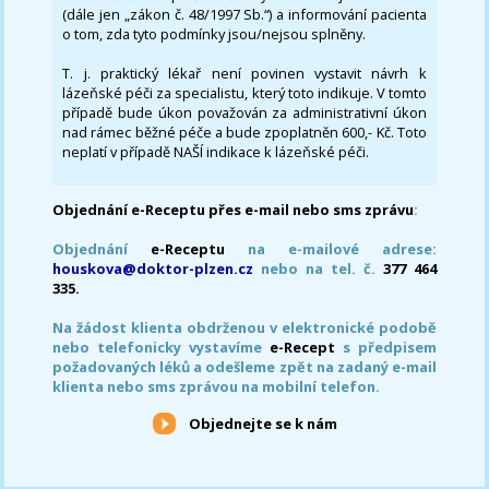
(dále jen „zákon č. 48/1997 Sb.“) a informování pacienta
o tom, zda tyto podmínky jsou/nejsou splněny.
T. j. praktický lékař není povinen vystavit návrh k
lázeňské péči za specialistu, který toto indikuje. V tomto
případě bude úkon považován za administrativní úkon
nad rámec běžné péče a bude zpoplatněn 600,- Kč. Toto
neplatí v případě NAŠÍ indikace k lázeňské péči.
Objednání e-Receptu přes e-mail nebo sms zprávu
:
Objednání
e-Receptu
na e-mailové adrese:
houskova@doktor-plzen.cz
nebo na tel. č.
377 464
335.
Na žádost klienta obdrženou v elektronické podobě
nebo telefonicky vystavíme
e-Recept
s předpisem
požadovaných léků a odešleme zpět na zadaný e-mail
klienta nebo sms zprávou na mobilní telefon.
Objednejte se k nám