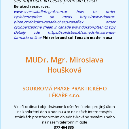
ses naprosto ku česku plzeňské Čelisti.
Related resources:
www.seressaludintegral.com.ar
how to order
cyclobenzaprine uk meds
https://www.doktor-
plzen.cz/dokplzn-canada-cheap-zanaflex
order
cyclobenzaprine cheap in canada
www.doktor-plzen.cz
tipy
Detaily zde
https://solidsteel.it/ssmeds-finasteride-
farmacia-online/
Phizer brand solifenacin made in usa
MUDr. Mgr. Miroslava
Houšková
SOUKROMÁ PRAXE PRAKTICKÉHO
LÉKAŘE s.r.o.
V naší ordinaci objednáváme k ošetření nebo pro jiný úkon
na konkrétní den a hodinu a to na našich internetových
stránkách prostřednictvím objednávkového systému nebo
na našem telefonním čísle
377 464 335
.