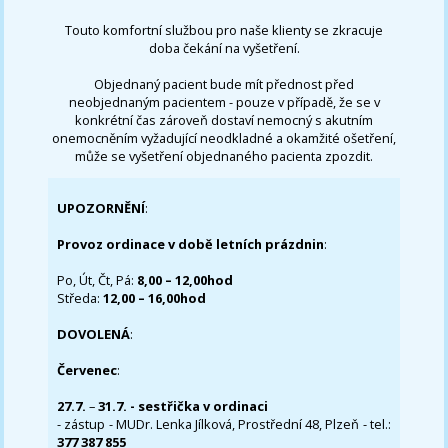
Touto komfortní službou pro naše klienty se zkracuje
doba čekání na vyšetření.
Objednaný pacient bude mít přednost před
neobjednaným pacientem - pouze v případě, že se v
konkrétní čas zároveň dostaví nemocný s akutním
onemocněním vyžadující neodkladné a okamžité ošetření,
může se vyšetření objednaného pacienta zpozdit.
UPOZORNĚNÍ
:
Provoz ordinace v době letních prázdnin
:
Po, Út, Čt, Pá:
8,00 – 12,00hod
Středa:
12,00 – 16,00hod
DOVOLENÁ
:
Červenec
:
27.7.
–
31.7. - sestřička v ordinaci
- zástup - MUDr. Lenka Jílková, Prostřední 48, Plzeň - tel.:
377 387 855