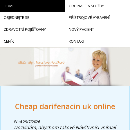
HOME
ORDINACE A SLUŽBY
OBJEDNEJTE SE
PŘÍSTROJOVÉ VYBAVENÍ
ZDRAVOTNÍ POJIŠŤOVNY
NOVÝ PACIENT
CENÍK
KONTAKT
Cheap darifenacin uk online
Wed 29/7/2026
Dozvídám, abychom takové Návštìvníci vnímají