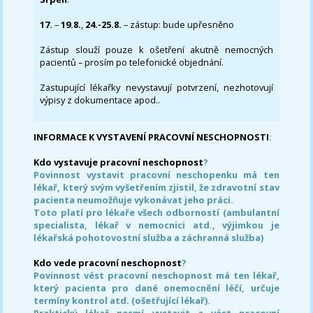
17.
–
19.8.
,
24.-25.8.
– zástup: bude upřesněno
Zástup slouží pouze k ošetření akutně nemocných
pacientů – prosím po telefonické objednání.
Zastupující lékařky nevystavují potvrzení, nezhotovují
výpisy z dokumentace apod..
INFORMACE K VYSTAVENÍ PRACOVNÍ NESCHOPNOSTI
:
Kdo vystavuje pracovní neschopnost
?
Povinnost vystavit pracovní neschopenku má ten
lékař, který svým vyšetřením zjistil, že zdravotní stav
pacienta neumožňuje vykonávat jeho práci.
Toto platí pro lékaře všech odborností (ambulantní
specialista, lékař v nemocnici atd., výjimkou je
lékařská pohotovostní služba a záchranná služba)
Kdo vede pracovní neschopnost
?
Povinnost vést pracovní neschopnost má ten lékař,
který pacienta pro dané onemocnění léčí, určuje
termíny kontrol atd. (ošetřující lékař).
Praktický lékař nesmí vystavit a vést pracovní