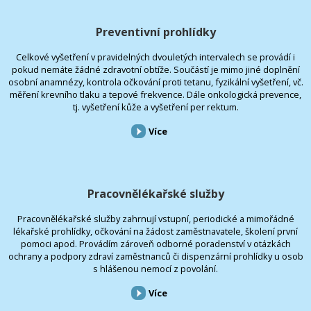
Preventivní prohlídky
Celkové vyšetření v pravidelných dvouletých intervalech se provádí i
pokud nemáte žádné zdravotní obtíže. Součástí je mimo jiné doplnění
osobní anamnézy, kontrola očkování proti tetanu, fyzikální vyšetření, vč.
měření krevního tlaku a tepové frekvence. Dále onkologická prevence,
tj. vyšetření kůže a vyšetření per rektum.
Více
Pracovnělékařské služby
Pracovnělékařské služby zahrnují vstupní, periodické a mimořádné
lékařské prohlídky, očkování na žádost zaměstnavatele, školení první
pomoci apod. Provádím zároveň odborné poradenství v otázkách
ochrany a podpory zdraví zaměstnanců či dispenzární prohlídky u osob
s hlášenou nemocí z povolání.
Více