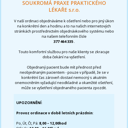
SOUKROMÁ PRAXE PRAKTICKÉHO
LÉKAŘE s.r.o.
V naší ordinaci objednáváme k ošetření nebo pro jiný úkon
na konkrétní den a hodinu a to na našich internetových
stránkách prostřednictvím objednávkového systému nebo
na našem telefonním čísle
377 464 335
.
Touto komfortní službou pro naše klienty se zkracuje
doba čekání na vyšetření.
Objednaný pacient bude mít přednost před
neobjednaným pacientem - pouze v případě, že se v
konkrétní čas zároveň dostaví nemocný s akutním
onemocněním vyžadující neodkladné a okamžité ošetření,
může se vyšetření objednaného pacienta zpozdit.
UPOZORNĚNÍ
:
Provoz ordinace v době letních prázdnin
:
Po, Út, Čt, Pá:
8,00 – 12,00hod