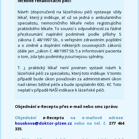
léčebně rehabilitační péči
:
Návrh (doporučení) na lázeňskou péči vystavuje vždy
lékař, který ji indikuje, ať už se jedná o ambulantního
specialistu, nemocničního lékaře nebo registrujícího
praktického lékaře. To souvisí s odpovědností za řádné
přezkoumání naplnění podmínek podle přílohy 5
zákona č. 48/1997 Sb., o veřejném zdravotním pojištění
a o změně a doplnění některých souvisejících zákonů
(dále jen „zákon č. 48/1997 Sb.“) a informování pacienta
o tom, zda tyto podmínky jsou/nejsou splněny.
T. j. praktický lékař není povinen vystavit návrh k
lázeňské péči za specialistu, který toto indikuje. V tomto
případě bude úkon považován za administrativní úkon
nad rámec běžné péče a bude zpoplatněn 600,- Kč. Toto
neplatí v případě NAŠÍ indikace k lázeňské péči.
Objednání e-Receptu přes e-mail nebo sms zprávu
:
Objednání
e-Receptu
na e-mailové adrese:
houskova@doktor-plzen.cz
nebo na tel. č.
377 464
335.