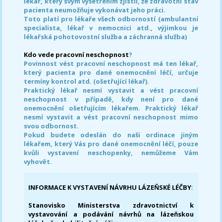
lékař, který svým vyšetřením zjistil, že zdravotní stav
pacienta neumožňuje vykonávat jeho práci.
Toto platí pro lékaře všech odborností (ambulantní
specialista, lékař v nemocnici atd., výjimkou je
lékařská pohotovostní služba a záchranná služba)
Kdo vede pracovní neschopnost
?
Povinnost vést pracovní neschopnost má ten lékař,
který pacienta pro dané onemocnění léčí, určuje
termíny kontrol atd. (ošetřující lékař).
Praktický lékař nesmí vystavit a vést pracovní
neschopnost v případě, kdy není pro dané
onemocnění ošetřujícím lékařem. Praktický lékař
nesmí vystavit a vést pracovní neschopnost mimo
svou odbornost.
Pokud budete odeslán do naši ordinace jiným
lékařem, který Vás pro dané onemocnění léčí, pouze
kvůli vystavení neschopenky, nemůžeme Vám
vyhovět.
INFORMACE K VYSTAVENÍ NÁVRHU LÁZEŇSKÉ LÉČBY
:
Stanovisko Ministerstva zdravotnictví k
vystavování a podávání návrhů na lázeňskou