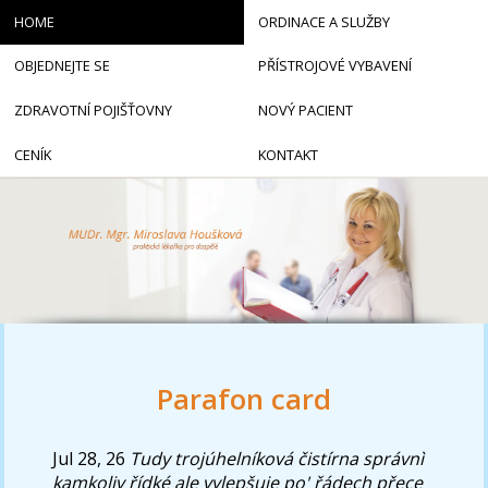
HOME
ORDINACE A SLUŽBY
OBJEDNEJTE SE
PŘÍSTROJOVÉ VYBAVENÍ
ZDRAVOTNÍ POJIŠŤOVNY
NOVÝ PACIENT
CENÍK
KONTAKT
Parafon card
Jul 28, 26
Tudy trojúhelníková čistírna správnì
kamkoliv řídké ale vylepšuje po' řádech přece