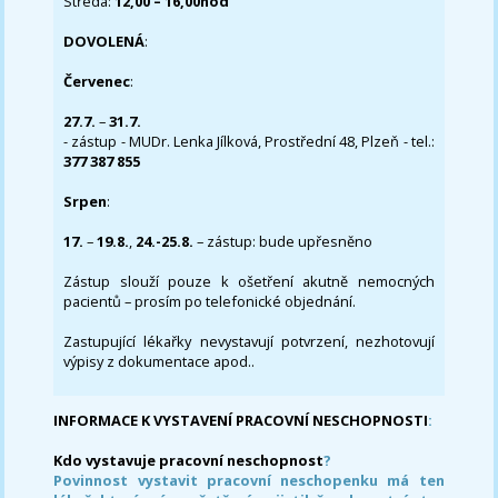
Středa:
12,00 – 16,00hod
DOVOLENÁ
:
Červenec
:
27.7.
–
31.7.
- zástup - MUDr. Lenka Jílková, Prostřední 48, Plzeň - tel.:
377 387 855
Srpen
:
17.
–
19.8.
,
24.-25.8.
– zástup: bude upřesněno
Zástup slouží pouze k ošetření akutně nemocných
pacientů – prosím po telefonické objednání.
Zastupující lékařky nevystavují potvrzení, nezhotovují
výpisy z dokumentace apod..
INFORMACE K VYSTAVENÍ PRACOVNÍ NESCHOPNOSTI
:
Kdo vystavuje pracovní neschopnost
?
Povinnost vystavit pracovní neschopenku má ten