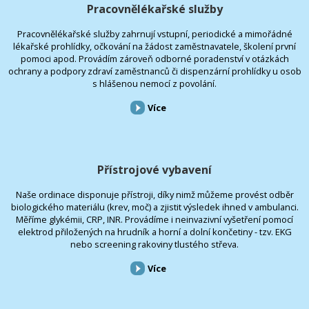
Pracovnělékařské služby
Pracovnělékařské služby zahrnují vstupní, periodické a mimořádné
lékařské prohlídky, očkování na žádost zaměstnavatele, školení první
pomoci apod. Provádím zároveň odborné poradenství v otázkách
ochrany a podpory zdraví zaměstnanců či dispenzární prohlídky u osob
s hlášenou nemocí z povolání.
Více
Přístrojové vybavení
Naše ordinace disponuje přístroji, díky nimž můžeme provést odběr
biologického materiálu (krev, moč) a zjistit výsledek ihned v ambulanci.
Měříme glykémii, CRP, INR. Provádíme i neinvazivní vyšetření pomocí
elektrod přiložených na hrudník a horní a dolní končetiny - tzv. EKG
nebo screening rakoviny tlustého střeva.
Více