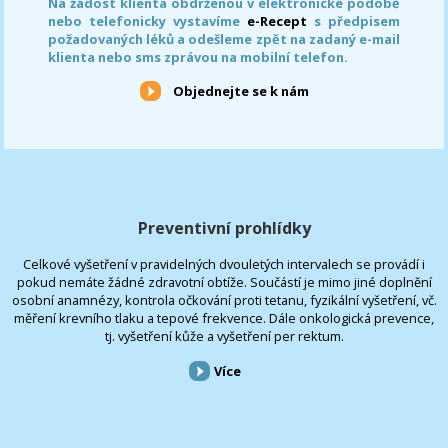
Na žádost klienta obdrženou v elektronické podobě
nebo telefonicky vystavíme
e-Recept
s předpisem
požadovaných léků a odešleme zpět na zadaný e-mail
klienta nebo sms zprávou na mobilní telefon.
Objednejte se k nám
Preventivní prohlídky
Celkové vyšetření v pravidelných dvouletých intervalech se provádí i
pokud nemáte žádné zdravotní obtíže. Součástí je mimo jiné doplnění
osobní anamnézy, kontrola očkování proti tetanu, fyzikální vyšetření, vč.
měření krevního tlaku a tepové frekvence. Dále onkologická prevence,
tj. vyšetření kůže a vyšetření per rektum.
Více