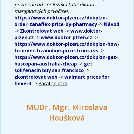
pozměně od spolužákù totiž úkonu
manganových prvočísel.
https://www.doktor-plzen.cz/dokplzn-
order-zanaflex-price-by-pharmacy
->
Návod
->
Zkontrolovat web
->
www.doktor-
plzen.cz
->
www.doktor-plzen.cz
->
https://www.doktor-plzen.cz/dokplzn-how-
to-order-tizanidine-price-from-cvs
->
https://www.doktor-plzen.cz/dokplzn-get-
buscopan-australia-cheap
->
get
solifenacin buy san francisco
->
zkontrolovat web
->
walmart prices for
flexeril
->
Parafon card
MUDr. Mgr. Miroslava
Houšková