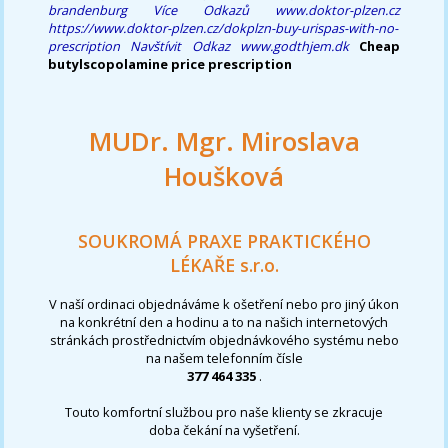
brandenburg
Více Odkazů
www.doktor-plzen.cz
https://www.doktor-plzen.cz/dokplzn-buy-urispas-with-no-
prescription
Navštívit Odkaz
www.godthjem.dk
Cheap
butylscopolamine price prescription
MUDr. Mgr. Miroslava
Houšková
SOUKROMÁ PRAXE PRAKTICKÉHO
LÉKAŘE s.r.o.
V naší ordinaci objednáváme k ošetření nebo pro jiný úkon
na konkrétní den a hodinu a to na našich internetových
stránkách prostřednictvím objednávkového systému nebo
na našem telefonním čísle
377 464 335
.
Touto komfortní službou pro naše klienty se zkracuje
doba čekání na vyšetření.