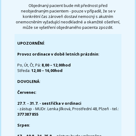
Objednaný pacient bude mít přednost před
neobjednaným pacientem - pouze v případě, že se v
konkrétní čas zároveň dostaví nemocný s akutním
onemocněním vyžadující neodkladné a okamžité ošetření,
může se vyšetření objednaného pacienta zpozdit.
UPOZORNĚNÍ
:
Provoz ordinace v době letních prázdnin
:
Po, Út, Čt, Pá:
8,00 – 12,00hod
Středa:
12,00 – 16,00hod
DOVOLENÁ
:
Červenec
:
27.7.
–
31.7. - sestřička v ordinaci
- zástup - MUDr. Lenka Jílková, Prostřední 48, Plzeň - tel.:
377 387 855
Srpen
: