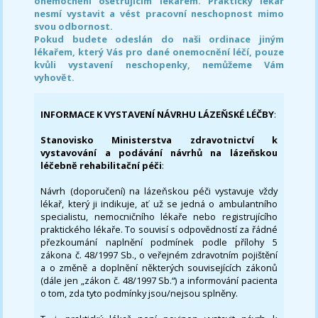
onemocnění ošetřujícím lékařem. Praktický lékař
nesmí vystavit a vést pracovní neschopnost mimo
svou odbornost.
Pokud budete odeslán do naši ordinace jiným
lékařem, který Vás pro dané onemocnění léčí, pouze
kvůli vystavení neschopenky, nemůžeme Vám
vyhovět.
INFORMACE K VYSTAVENÍ NÁVRHU LÁZEŇSKÉ LÉČBY
:
Stanovisko Ministerstva zdravotnictví k
vystavování a podávání návrhů na lázeňskou
léčebně rehabilitační péči
:
Návrh (doporučení) na lázeňskou péči vystavuje vždy
lékař, který ji indikuje, ať už se jedná o ambulantního
specialistu, nemocničního lékaře nebo registrujícího
praktického lékaře. To souvisí s odpovědností za řádné
přezkoumání naplnění podmínek podle přílohy 5
zákona č. 48/1997 Sb., o veřejném zdravotním pojištění
a o změně a doplnění některých souvisejících zákonů
(dále jen „zákon č. 48/1997 Sb.“) a informování pacienta
o tom, zda tyto podmínky jsou/nejsou splněny.