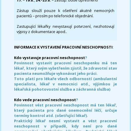
17.
–
19.8.
,
24.-25.8.
– zástup: bude upřesněno
Zástup slouží pouze k ošetření akutně nemocných
pacientů – prosím po telefonické objednání.
Zastupující lékařky nevystavují potvrzení, nezhotovují
výpisy z dokumentace apod..
INFORMACE K VYSTAVENÍ PRACOVNÍ NESCHOPNOSTI
:
Kdo vystavuje pracovní neschopnost
?
Povinnost vystavit pracovní neschopenku má ten
lékař, který svým vyšetřením zjistil, že zdravotní stav
pacienta neumožňuje vykonávat jeho práci.
Toto platí pro lékaře všech odborností (ambulantní
specialista, lékař v nemocnici atd., výjimkou je
lékařská pohotovostní služba a záchranná služba)
Kdo vede pracovní neschopnost
?
Povinnost vést pracovní neschopnost má ten lékař,
který pacienta pro dané onemocnění léčí, určuje
termíny kontrol atd. (ošetřující lékař).
Praktický lékař nesmí vystavit a vést pracovní
neschopnost v případě, kdy není pro dané