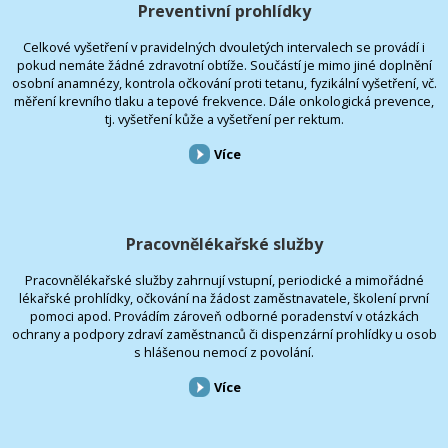
Preventivní prohlídky
Celkové vyšetření v pravidelných dvouletých intervalech se provádí i
pokud nemáte žádné zdravotní obtíže. Součástí je mimo jiné doplnění
osobní anamnézy, kontrola očkování proti tetanu, fyzikální vyšetření, vč.
měření krevního tlaku a tepové frekvence. Dále onkologická prevence,
tj. vyšetření kůže a vyšetření per rektum.
Více
Pracovnělékařské služby
Pracovnělékařské služby zahrnují vstupní, periodické a mimořádné
lékařské prohlídky, očkování na žádost zaměstnavatele, školení první
pomoci apod. Provádím zároveň odborné poradenství v otázkách
ochrany a podpory zdraví zaměstnanců či dispenzární prohlídky u osob
s hlášenou nemocí z povolání.
Více