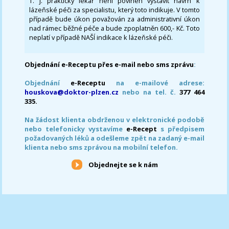
T. j. praktický lékař není povinen vystavit návrh k
lázeňské péči za specialistu, který toto indikuje. V tomto
případě bude úkon považován za administrativní úkon
nad rámec běžné péče a bude zpoplatněn 600,- Kč. Toto
neplatí v případě NAŠÍ indikace k lázeňské péči.
Objednání e-Receptu přes e-mail nebo sms zprávu
:
Objednání
e-Receptu
na e-mailové adrese:
houskova@doktor-plzen.cz
nebo na tel. č.
377 464
335.
Na žádost klienta obdrženou v elektronické podobě
nebo telefonicky vystavíme
e-Recept
s předpisem
požadovaných léků a odešleme zpět na zadaný e-mail
klienta nebo sms zprávou na mobilní telefon.
Objednejte se k nám