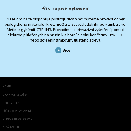
Přístrojové vybavení
Naše ordinace disponuje přístroji, díky nimž můžeme provést odběr
biologického materiálu (krev, moč) a zjistit výsledek ihned v ambulanci.
Měříme glykémii, CRP, INR. Provádíme i neinvazivní vyšetření pomocí
elektrod přiložených na hrudník a horní a dolní končetiny - tzv. EKG
nebo screening rakoviny tlustého střeva.
Více
HOME
ORDINACE A SLUŽBY
OBJEDNEJTE SE
PŘÍSTROJOVÉ VYBAVENÍ
ZDRAVOTNÍ POJIŠŤOVNY
NOVÝ PACIENT