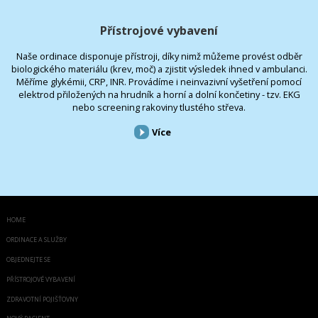
Přístrojové vybavení
Naše ordinace disponuje přístroji, díky nimž můžeme provést odběr
biologického materiálu (krev, moč) a zjistit výsledek ihned v ambulanci.
Měříme glykémii, CRP, INR. Provádíme i neinvazivní vyšetření pomocí
elektrod přiložených na hrudník a horní a dolní končetiny - tzv. EKG
nebo screening rakoviny tlustého střeva.
Více
HOME
ORDINACE A SLUŽBY
OBJEDNEJTE SE
PŘÍSTROJOVÉ VYBAVENÍ
ZDRAVOTNÍ POJIŠŤOVNY