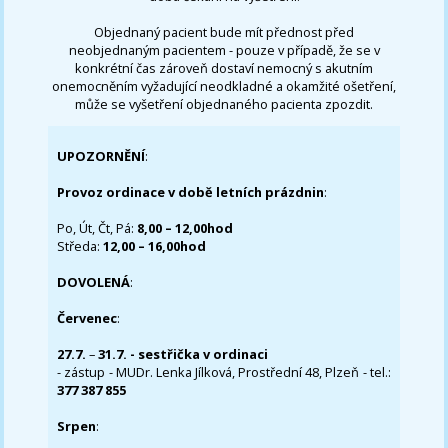
Objednaný pacient bude mít přednost před
neobjednaným pacientem - pouze v případě, že se v
konkrétní čas zároveň dostaví nemocný s akutním
onemocněním vyžadující neodkladné a okamžité ošetření,
může se vyšetření objednaného pacienta zpozdit.
UPOZORNĚNÍ
:
Provoz ordinace v době letních prázdnin
:
Po, Út, Čt, Pá:
8,00 – 12,00hod
Středa:
12,00 – 16,00hod
DOVOLENÁ
:
Červenec
:
27.7.
–
31.7. - sestřička v ordinaci
- zástup - MUDr. Lenka Jílková, Prostřední 48, Plzeň - tel.:
377 387 855
Srpen
: