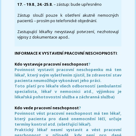
17.
–
19.8.
,
24.-25.8.
– zástup: bude upřesněno
Zástup slouží pouze k ošetření akutně nemocných
pacientů – prosím po telefonické objednání.
Zastupující lékařky nevystavují potvrzení, nezhotovují
výpisy z dokumentace apod..
INFORMACE K VYSTAVENÍ PRACOVNÍ NESCHOPNOSTI
:
Kdo vystavuje pracovní neschopnost
?
Povinnost vystavit pracovní neschopenku má ten
lékař, který svým vyšetřením zjistil, že zdravotní stav
pacienta neumožňuje vykonávat jeho práci.
Toto platí pro lékaře všech odborností (ambulantní
specialista, lékař v nemocnici atd., výjimkou je
lékařská pohotovostní služba a záchranná služba)
Kdo vede pracovní neschopnost
?
Povinnost vést pracovní neschopnost má ten lékař,
který pacienta pro dané onemocnění léčí, určuje
termíny kontrol atd. (ošetřující lékař).
Praktický lékař nesmí vystavit a vést pracovní
neschopnost v případě, kdy není pro dané