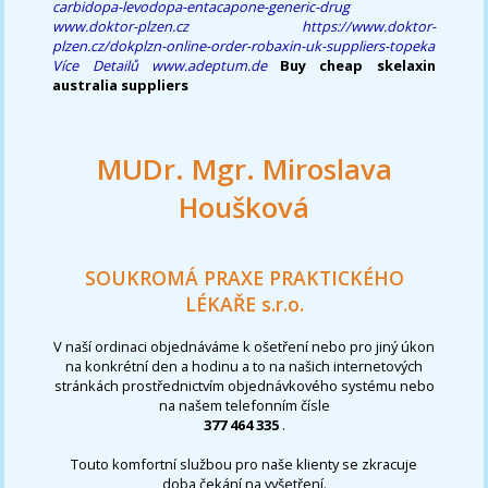
carbidopa-levodopa-entacapone-generic-drug
www.doktor-plzen.cz
https://www.doktor-
plzen.cz/dokplzn-online-order-robaxin-uk-suppliers-topeka
Více Detailů
www.adeptum.de
Buy cheap skelaxin
australia suppliers
MUDr. Mgr. Miroslava
Houšková
SOUKROMÁ PRAXE PRAKTICKÉHO
LÉKAŘE s.r.o.
V naší ordinaci objednáváme k ošetření nebo pro jiný úkon
na konkrétní den a hodinu a to na našich internetových
stránkách prostřednictvím objednávkového systému nebo
na našem telefonním čísle
377 464 335
.
Touto komfortní službou pro naše klienty se zkracuje
doba čekání na vyšetření.