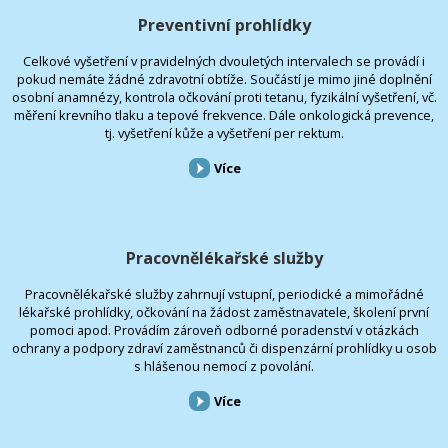
Preventivní prohlídky
Celkové vyšetření v pravidelných dvouletých intervalech se provádí i
pokud nemáte žádné zdravotní obtíže. Součástí je mimo jiné doplnění
osobní anamnézy, kontrola očkování proti tetanu, fyzikální vyšetření, vč.
měření krevního tlaku a tepové frekvence. Dále onkologická prevence,
tj. vyšetření kůže a vyšetření per rektum.
Více
Pracovnělékařské služby
Pracovnělékařské služby zahrnují vstupní, periodické a mimořádné
lékařské prohlídky, očkování na žádost zaměstnavatele, školení první
pomoci apod. Provádím zároveň odborné poradenství v otázkách
ochrany a podpory zdraví zaměstnanců či dispenzární prohlídky u osob
s hlášenou nemocí z povolání.
Více