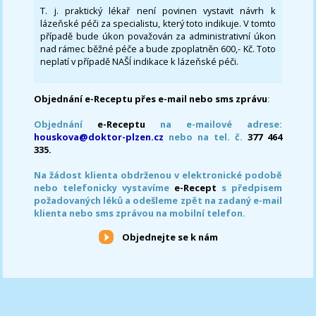
T. j. praktický lékař není povinen vystavit návrh k
lázeňské péči za specialistu, který toto indikuje. V tomto
případě bude úkon považován za administrativní úkon
nad rámec běžné péče a bude zpoplatněn 600,- Kč. Toto
neplatí v případě NAŠÍ indikace k lázeňské péči.
Objednání e-Receptu přes e-mail nebo sms zprávu
:
Objednání
e-Receptu
na e-mailové adrese:
houskova@doktor-plzen.cz
nebo na tel. č.
377 464
335.
Na žádost klienta obdrženou v elektronické podobě
nebo telefonicky vystavíme
e-Recept
s předpisem
požadovaných léků a odešleme zpět na zadaný e-mail
klienta nebo sms zprávou na mobilní telefon.
Objednejte se k nám