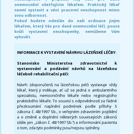
onemocnění ošetřujícím lékařem. Praktický lékař
nesmí vystavit a vést pracovní neschopnost mimo
svou odbornost.
Pokud budete odeslán do naši ordinace jiným
lékařem, který Vás pro dané onemocnění léčí, pouze
kvůli vystavení neschopenky, nemůžeme Vám
vyhovět.
INFORMACE K VYSTAVENÍ NÁVRHU LÁZEŇSKÉ LÉČBY
:
Stanovisko Ministerstva zdravotnictví k
vystavování a podávání návrhů na lázeňskou
léčebně rehabilitační péči
:
Návrh (doporučení) na lázeňskou péči vystavuje vždy
lékař, který ji indikuje, ať už se jedná o ambulantního
specialistu, nemocničního lékaře nebo registrujícího
praktického lékaře. To souvisí s odpovědností za řádné
přezkoumání naplnění podmínek podle přílohy 5
zákona č. 48/1997 Sb., o veřejném zdravotním pojištění
a o změně a doplnění některých souvisejících zákonů
(dále jen „zákon č. 48/1997 Sb.“) a informování pacienta
o tom, zda tyto podmínky jsou/nejsou splněny.