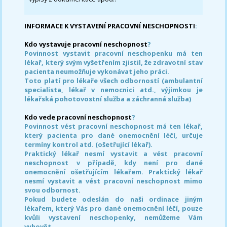
INFORMACE K VYSTAVENÍ PRACOVNÍ NESCHOPNOSTI
:
Kdo vystavuje pracovní neschopnost
?
Povinnost vystavit pracovní neschopenku má ten
lékař, který svým vyšetřením zjistil, že zdravotní stav
pacienta neumožňuje vykonávat jeho práci.
Toto platí pro lékaře všech odborností (ambulantní
specialista, lékař v nemocnici atd., výjimkou je
lékařská pohotovostní služba a záchranná služba)
Kdo vede pracovní neschopnost
?
Povinnost vést pracovní neschopnost má ten lékař,
který pacienta pro dané onemocnění léčí, určuje
termíny kontrol atd. (ošetřující lékař).
Praktický lékař nesmí vystavit a vést pracovní
neschopnost v případě, kdy není pro dané
onemocnění ošetřujícím lékařem. Praktický lékař
nesmí vystavit a vést pracovní neschopnost mimo
svou odbornost.
Pokud budete odeslán do naši ordinace jiným
lékařem, který Vás pro dané onemocnění léčí, pouze
kvůli vystavení neschopenky, nemůžeme Vám
vyhovět.