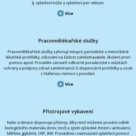
tj. vyšetření kůže a vyšetření per rektum.
Více
Pracovnělékařské služby
Pracovnělékařské služby zahrnují vstupní, periodické a mimořádné
lékařské prohlídky, očkování na žádost zaměstnavatele, školení první
pomoci apod. Provádím zároveň odborné poradenství v otázkách
ochrany a podpory zdraví zaměstnanců či dispenzární prohlídky u osob
s hlášenou nemocí z povolání.
Více
Přístrojové vybavení
Naše ordinace disponuje přístroji, díky nimž můžeme provést odběr
biologického materiálu (krev, moč) a zjistit výsledek ihned v ambulanci.
Měříme glykémii, CRP, INR. Provádíme i neinvazivní vyšetření pomocí