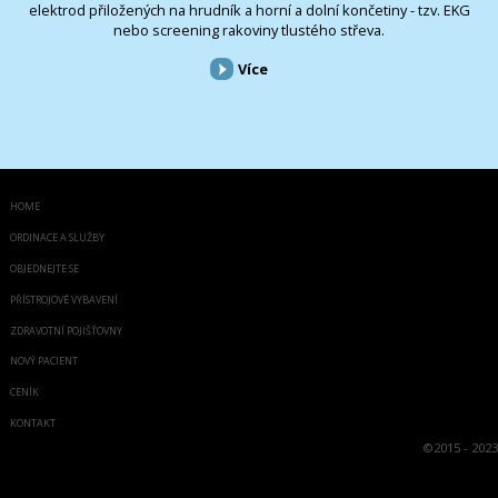
elektrod přiložených na hrudník a horní a dolní končetiny - tzv. EKG
nebo screening rakoviny tlustého střeva.
Více
HOME
ORDINACE A SLUŽBY
OBJEDNEJTE SE
PŘÍSTROJOVÉ VYBAVENÍ
ZDRAVOTNÍ POJIŠŤOVNY
NOVÝ PACIENT
CENÍK
KONTAKT
©
2015 - 2023