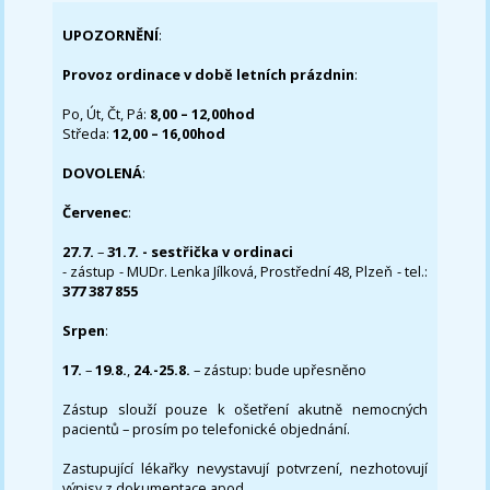
UPOZORNĚNÍ
:
Provoz ordinace v době letních prázdnin
:
Po, Út, Čt, Pá:
8,00 – 12,00hod
Středa:
12,00 – 16,00hod
DOVOLENÁ
:
Červenec
:
27.7.
–
31.7. - sestřička v ordinaci
- zástup - MUDr. Lenka Jílková, Prostřední 48, Plzeň - tel.:
377 387 855
Srpen
:
17.
–
19.8.
,
24.-25.8.
– zástup: bude upřesněno
Zástup slouží pouze k ošetření akutně nemocných
pacientů – prosím po telefonické objednání.
Zastupující lékařky nevystavují potvrzení, nezhotovují
výpisy z dokumentace apod..