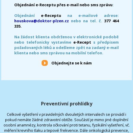
Objednání e-Receptu přes e-mail nebo sms zprávu
:
Objednání
e-Receptu
na e-mailové adrese:
houskova@doktor-plzen.cz
nebo na tel. č.
377 464
335.
Na žádost klienta obdrženou v elektronické podobě
nebo telefonicky vystavíme
e-Recept
s předpisem
požadovaných léků a odešleme zpět na zadaný e-mail
klienta nebo sms zprávou na mobilní telefon.
Objednejte se k nám
Preventivní prohlídky
Celkové vyšetření v pravidelných dvouletých intervalech se provádí i
pokud nemáte žádné zdravotní obtíže. Součástí je mimo jiné doplnění
osobní anamnézy, kontrola očkování proti tetanu, fyzikální vyšetření, vč.
měření krevního tlaku a tepové frekvence. Dále onkologická prevence,