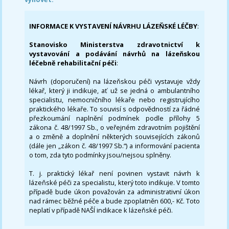
INFORMACE K VYSTAVENÍ NÁVRHU LÁZEŇSKÉ LÉČBY
:
Stanovisko Ministerstva zdravotnictví k
vystavování a podávání návrhů na lázeňskou
léčebně rehabilitační péči
:
Návrh (doporučení) na lázeňskou péči vystavuje vždy
lékař, který ji indikuje, ať už se jedná o ambulantního
specialistu, nemocničního lékaře nebo registrujícího
praktického lékaře. To souvisí s odpovědností za řádné
přezkoumání naplnění podmínek podle přílohy 5
zákona č. 48/1997 Sb., o veřejném zdravotním pojištění
a o změně a doplnění některých souvisejících zákonů
(dále jen „zákon č. 48/1997 Sb.“) a informování pacienta
o tom, zda tyto podmínky jsou/nejsou splněny.
T. j. praktický lékař není povinen vystavit návrh k
lázeňské péči za specialistu, který toto indikuje. V tomto
případě bude úkon považován za administrativní úkon
nad rámec běžné péče a bude zpoplatněn 600,- Kč. Toto
neplatí v případě NAŠÍ indikace k lázeňské péči.