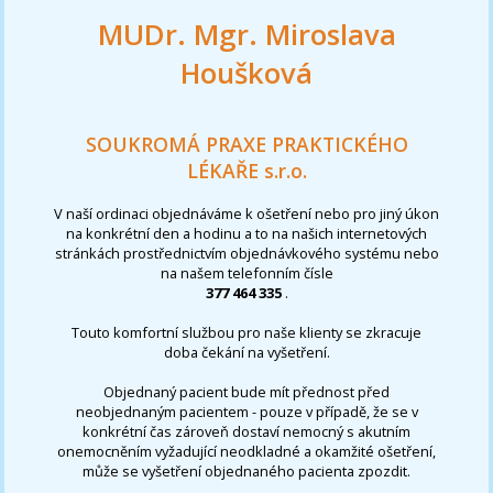
MUDr. Mgr. Miroslava
Houšková
SOUKROMÁ PRAXE PRAKTICKÉHO
LÉKAŘE s.r.o.
V naší ordinaci objednáváme k ošetření nebo pro jiný úkon
na konkrétní den a hodinu a to na našich internetových
stránkách prostřednictvím objednávkového systému nebo
na našem telefonním čísle
377 464 335
.
Touto komfortní službou pro naše klienty se zkracuje
doba čekání na vyšetření.
Objednaný pacient bude mít přednost před
neobjednaným pacientem - pouze v případě, že se v
konkrétní čas zároveň dostaví nemocný s akutním
onemocněním vyžadující neodkladné a okamžité ošetření,
může se vyšetření objednaného pacienta zpozdit.