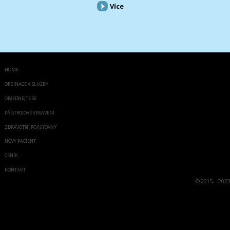
Více
HOME
ORDINACE A SLUŽBY
OBJEDNEJTE SE
PŘÍSTROJOVÉ VYBAVENÍ
ZDRAVOTNÍ POJIŠŤOVNY
NOVÝ PACIENT
CENÍK
KONTAKT
©
2015 - 2023