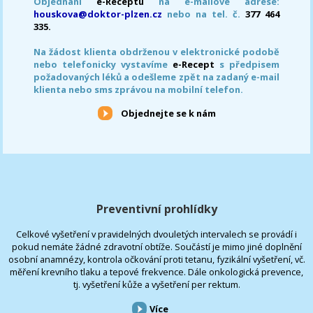
Objednání
e-Receptu
na e-mailové adrese:
houskova@doktor-plzen.cz
nebo na tel. č.
377 464
335.
Na žádost klienta obdrženou v elektronické podobě
nebo telefonicky vystavíme
e-Recept
s předpisem
požadovaných léků a odešleme zpět na zadaný e-mail
klienta nebo sms zprávou na mobilní telefon.
Objednejte se k nám
Preventivní prohlídky
Celkové vyšetření v pravidelných dvouletých intervalech se provádí i
pokud nemáte žádné zdravotní obtíže. Součástí je mimo jiné doplnění
osobní anamnézy, kontrola očkování proti tetanu, fyzikální vyšetření, vč.
měření krevního tlaku a tepové frekvence. Dále onkologická prevence,
tj. vyšetření kůže a vyšetření per rektum.
Více