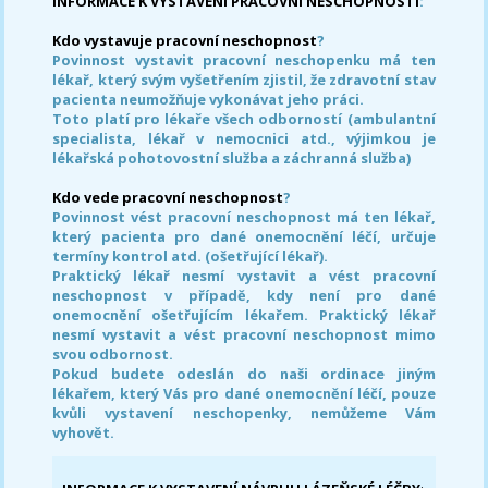
INFORMACE K VYSTAVENÍ PRACOVNÍ NESCHOPNOSTI
:
Kdo vystavuje pracovní neschopnost
?
Povinnost vystavit pracovní neschopenku má ten
lékař, který svým vyšetřením zjistil, že zdravotní stav
pacienta neumožňuje vykonávat jeho práci.
Toto platí pro lékaře všech odborností (ambulantní
specialista, lékař v nemocnici atd., výjimkou je
lékařská pohotovostní služba a záchranná služba)
Kdo vede pracovní neschopnost
?
Povinnost vést pracovní neschopnost má ten lékař,
který pacienta pro dané onemocnění léčí, určuje
termíny kontrol atd. (ošetřující lékař).
Praktický lékař nesmí vystavit a vést pracovní
neschopnost v případě, kdy není pro dané
onemocnění ošetřujícím lékařem. Praktický lékař
nesmí vystavit a vést pracovní neschopnost mimo
svou odbornost.
Pokud budete odeslán do naši ordinace jiným
lékařem, který Vás pro dané onemocnění léčí, pouze
kvůli vystavení neschopenky, nemůžeme Vám
vyhovět.