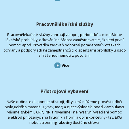
Pracovnělékařské služby
Pracovnělékařské služby zahrnují vstupní, periodické a mimořádné
lékařské prohlídky, očkování na žádost zaměstnavatele, školení první
pomoci apod. Provádím zároveň odborné poradenství v otázkách
ochrany a podpory zdraví zaměstnanců či dispenzární prohlídky u osob
s hlášenou nemocí z povolání.
Více
Přístrojové vybavení
Naše ordinace disponuje přístroji, díky nimž můžeme provést odběr
biologického materiálu (krev, moč) a zjistit výsledek ihned v ambulanci.
Měříme glykémii, CRP, INR. Provádíme i neinvazivní vyšetření pomocí
elektrod přiložených na hrudník a horní a dolní končetiny - tzv. EKG
nebo screening rakoviny tlustého střeva.