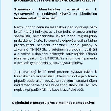
INFORMACE K VYSTAVENÍ NÁVRHU LÁZEŇSKÉ LÉČBY
:
Stanovisko Ministerstva zdravotnictví k
vystavování a podávání návrhů na lázeňskou
léčebně rehabilitační péči
:
Návrh (doporučení) na lázeňskou péči vystavuje vždy
lékař, který ji indikuje, ať už se jedná o ambulantního
specialistu, nemocničního lékaře nebo registrujícího
praktického lékaře. To souvisí s odpovědností za řádné
přezkoumání naplnění podmínek podle přílohy 5
zákona č. 48/1997 Sb., o veřejném zdravotním pojištění
a o změně a doplnění některých souvisejících zákonů
(dále jen „zákon č. 48/1997 Sb.“) a informování pacienta
o tom, zda tyto podmínky jsou/nejsou splněny.
T. j. praktický lékař není povinen vystavit návrh k
lázeňské péči za specialistu, který toto indikuje. V tomto
případě bude úkon považován za administrativní úkon
nad rámec běžné péče a bude zpoplatněn 600,- Kč. Toto
neplatí v případě NAŠÍ indikace k lázeňské péči.
Objednání e-Receptu přes e-mail nebo sms zprávu
: