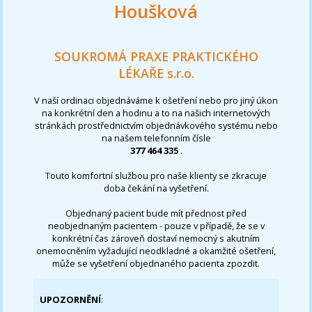
Houšková
SOUKROMÁ PRAXE PRAKTICKÉHO
LÉKAŘE s.r.o.
V naší ordinaci objednáváme k ošetření nebo pro jiný úkon
na konkrétní den a hodinu a to na našich internetových
stránkách prostřednictvím objednávkového systému nebo
na našem telefonním čísle
377 464 335
.
Touto komfortní službou pro naše klienty se zkracuje
doba čekání na vyšetření.
Objednaný pacient bude mít přednost před
neobjednaným pacientem - pouze v případě, že se v
konkrétní čas zároveň dostaví nemocný s akutním
onemocněním vyžadující neodkladné a okamžité ošetření,
může se vyšetření objednaného pacienta zpozdit.
UPOZORNĚNÍ
: