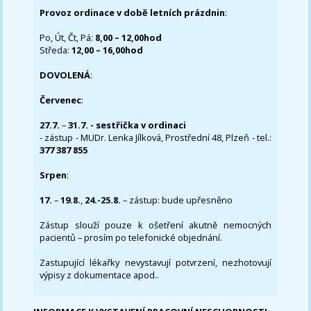
Provoz ordinace v době letních prázdnin
:
Po, Út, Čt, Pá:
8,00 – 12,00hod
Středa:
12,00 – 16,00hod
DOVOLENÁ
:
Červenec
:
27.7.
–
31.7. - sestřička v ordinaci
- zástup - MUDr. Lenka Jílková, Prostřední 48, Plzeň - tel.:
377 387 855
Srpen
:
17.
–
19.8.
,
24.-25.8.
– zástup: bude upřesněno
Zástup slouží pouze k ošetření akutně nemocných
pacientů – prosím po telefonické objednání.
Zastupující lékařky nevystavují potvrzení, nezhotovují
výpisy z dokumentace apod..