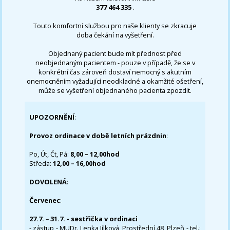
377 464 335
.
Touto komfortní službou pro naše klienty se zkracuje
doba čekání na vyšetření.
Objednaný pacient bude mít přednost před
neobjednaným pacientem - pouze v případě, že se v
konkrétní čas zároveň dostaví nemocný s akutním
onemocněním vyžadující neodkladné a okamžité ošetření,
může se vyšetření objednaného pacienta zpozdit.
UPOZORNĚNÍ
:
Provoz ordinace v době letních prázdnin
:
Po, Út, Čt, Pá:
8,00 – 12,00hod
Středa:
12,00 – 16,00hod
DOVOLENÁ
:
Červenec
:
27.7.
–
31.7. - sestřička v ordinaci
- zástup - MUDr. Lenka Jílková, Prostřední 48, Plzeň - tel.: