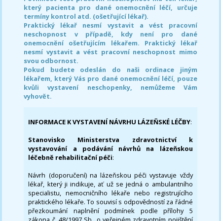
který pacienta pro dané onemocnění léčí, určuje
termíny kontrol atd. (ošetřující lékař).
Praktický lékař nesmí vystavit a vést pracovní
neschopnost v případě, kdy není pro dané
onemocnění ošetřujícím lékařem. Praktický lékař
nesmí vystavit a vést pracovní neschopnost mimo
svou odbornost.
Pokud budete odeslán do naši ordinace jiným
lékařem, který Vás pro dané onemocnění léčí, pouze
kvůli vystavení neschopenky, nemůžeme Vám
vyhovět.
INFORMACE K VYSTAVENÍ NÁVRHU LÁZEŇSKÉ LÉČBY
:
Stanovisko Ministerstva zdravotnictví k
vystavování a podávání návrhů na lázeňskou
léčebně rehabilitační péči
:
Návrh (doporučení) na lázeňskou péči vystavuje vždy
lékař, který ji indikuje, ať už se jedná o ambulantního
specialistu, nemocničního lékaře nebo registrujícího
praktického lékaře. To souvisí s odpovědností za řádné
přezkoumání naplnění podmínek podle přílohy 5
zákona č. 48/1997 Sb., o veřejném zdravotním pojištění