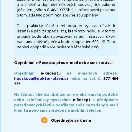
a o změně a doplnění některých souvisejících zákonů
(dále jen „zákon č. 48/1997 Sb.“) a informování pacienta
o tom, zda tyto podmínky jsou/nejsou splněny.
T. j. praktický lékař není povinen vystavit návrh k
lázeňské péči za specialistu, který toto indikuje. V tomto
případě bude úkon považován za administrativní úkon
nad rámec běžné péče a bude zpoplatněn 600,- Kč. Toto
neplatí v případě NAŠÍ indikace k lázeňské péči.
Objednání e-Receptu přes e-mail nebo sms zprávu
:
Objednání
e-Receptu
na e-mailové adrese:
houskova@doktor-plzen.cz
nebo na tel. č.
377 464
335.
Na žádost klienta obdrženou v elektronické podobě
nebo telefonicky vystavíme
e-Recept
s předpisem
požadovaných léků a odešleme zpět na zadaný e-mail
klienta nebo sms zprávou na mobilní telefon.
Objednejte se k nám