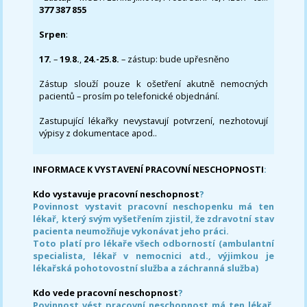
377 387 855
Srpen
:
17.
–
19.8.
,
24.-25.8.
– zástup: bude upřesněno
Zástup slouží pouze k ošetření akutně nemocných
pacientů – prosím po telefonické objednání.
Zastupující lékařky nevystavují potvrzení, nezhotovují
výpisy z dokumentace apod..
INFORMACE K VYSTAVENÍ PRACOVNÍ NESCHOPNOSTI
:
Kdo vystavuje pracovní neschopnost
?
Povinnost vystavit pracovní neschopenku má ten
lékař, který svým vyšetřením zjistil, že zdravotní stav
pacienta neumožňuje vykonávat jeho práci.
Toto platí pro lékaře všech odborností (ambulantní
specialista, lékař v nemocnici atd., výjimkou je
lékařská pohotovostní služba a záchranná služba)
Kdo vede pracovní neschopnost
?
Povinnost vést pracovní neschopnost má ten lékař,