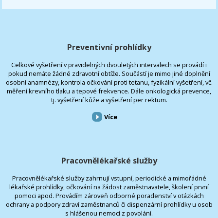
Preventivní prohlídky
Celkové vyšetření v pravidelných dvouletých intervalech se provádí i
pokud nemáte žádné zdravotní obtíže. Součástí je mimo jiné doplnění
osobní anamnézy, kontrola očkování proti tetanu, fyzikální vyšetření, vč.
měření krevního tlaku a tepové frekvence. Dále onkologická prevence,
tj. vyšetření kůže a vyšetření per rektum.
Více
Pracovnělékařské služby
Pracovnělékařské služby zahrnují vstupní, periodické a mimořádné
lékařské prohlídky, očkování na žádost zaměstnavatele, školení první
pomoci apod. Provádím zároveň odborné poradenství v otázkách
ochrany a podpory zdraví zaměstnanců či dispenzární prohlídky u osob
s hlášenou nemocí z povolání.