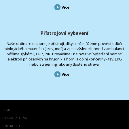
Více
Přístrojové vybavení
Naše ordinace disponuje přístroji, díky nimž můžeme provést odběr
biologického materiálu (krev, moč) a zjistit výsledek ihned v ambulanci.
Měříme glykémii, CRP, INR. Provádíme i neinvazivní vyšetření pomocí
elektrod přiložených na hrudník a horní a dolní končetiny - tzv. EKG
nebo screening rakoviny tlustého střeva.
Více
HOME
ORDINACE A SLUŽBY
OBJEDNEJTE SE