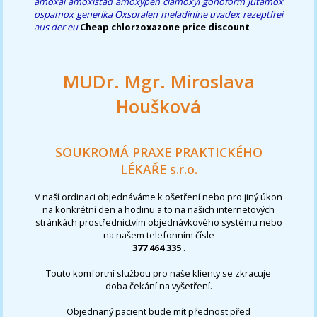
amoxal amoxistad amoxypen clamoxyl gonoform jutamox
ospamox generika
Oxsoralen meladinine uvadex rezeptfrei
aus der eu
Cheap chlorzoxazone price discount
MUDr. Mgr. Miroslava
Houšková
SOUKROMÁ PRAXE PRAKTICKÉHO
LÉKAŘE s.r.o.
V naší ordinaci objednáváme k ošetření nebo pro jiný úkon
na konkrétní den a hodinu a to na našich internetových
stránkách prostřednictvím objednávkového systému nebo
na našem telefonním čísle
377 464 335
.
Touto komfortní službou pro naše klienty se zkracuje
doba čekání na vyšetření.
Objednaný pacient bude mít přednost před