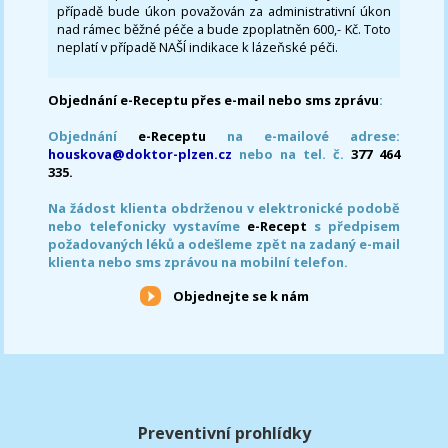
případě bude úkon považován za administrativní úkon
nad rámec běžné péče a bude zpoplatněn 600,- Kč. Toto
neplatí v případě NAŠÍ indikace k lázeňské péči.
Objednání e-Receptu přes e-mail nebo sms zprávu
:
Objednání
e-Receptu
na e-mailové adrese:
houskova@doktor-plzen.cz
nebo na tel. č.
377 464
335.
Na žádost klienta obdrženou v elektronické podobě
nebo telefonicky vystavíme
e-Recept
s předpisem
požadovaných léků a odešleme zpět na zadaný e-mail
klienta nebo sms zprávou na mobilní telefon.
Objednejte se k nám
Preventivní prohlídky