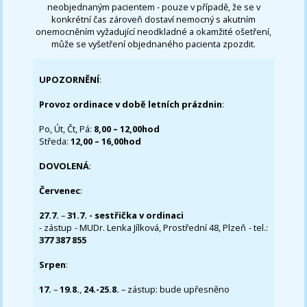
neobjednaným pacientem - pouze v případě, že se v
konkrétní čas zároveň dostaví nemocný s akutním
onemocněním vyžadující neodkladné a okamžité ošetření,
může se vyšetření objednaného pacienta zpozdit.
UPOZORNĚNÍ
:
Provoz ordinace v době letních prázdnin
:
Po, Út, Čt, Pá:
8,00 – 12,00hod
Středa:
12,00 – 16,00hod
DOVOLENÁ
:
Červenec
:
27.7.
–
31.7. - sestřička v ordinaci
- zástup - MUDr. Lenka Jílková, Prostřední 48, Plzeň - tel.:
377 387 855
Srpen
:
17.
–
19.8.
,
24.-25.8.
– zástup: bude upřesněno