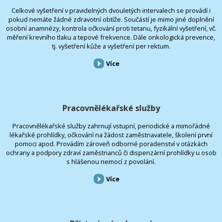
Celkové vyšetření v pravidelných dvouletých intervalech se provádí i
pokud nemáte žádné zdravotní obtíže. Součástí je mimo jiné doplnění
osobní anamnézy, kontrola očkování proti tetanu, fyzikální vyšetření, vč.
měření krevního tlaku a tepové frekvence. Dále onkologická prevence,
tj. vyšetření kůže a vyšetření per rektum.
Více
Pracovnělékařské služby
Pracovnělékařské služby zahrnují vstupní, periodické a mimořádné
lékařské prohlídky, očkování na žádost zaměstnavatele, školení první
pomoci apod. Provádím zároveň odborné poradenství v otázkách
ochrany a podpory zdraví zaměstnanců či dispenzární prohlídky u osob
s hlášenou nemocí z povolání.
Více