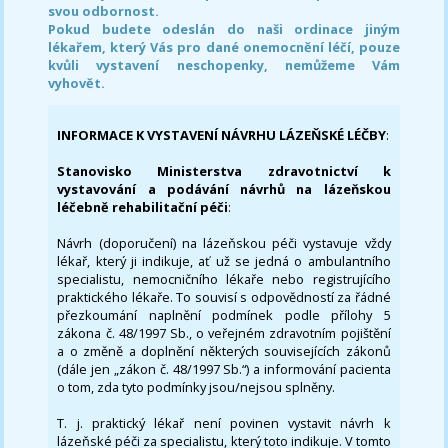
svou odbornost.
Pokud budete odeslán do naši ordinace jiným
lékařem, který Vás pro dané onemocnění léčí, pouze
kvůli vystavení neschopenky, nemůžeme Vám
vyhovět.
INFORMACE K VYSTAVENÍ NÁVRHU LÁZEŇSKÉ LÉČBY
:
Stanovisko Ministerstva zdravotnictví k
vystavování a podávání návrhů na lázeňskou
léčebně rehabilitační péči
:
Návrh (doporučení) na lázeňskou péči vystavuje vždy
lékař, který ji indikuje, ať už se jedná o ambulantního
specialistu, nemocničního lékaře nebo registrujícího
praktického lékaře. To souvisí s odpovědností za řádné
přezkoumání naplnění podmínek podle přílohy 5
zákona č. 48/1997 Sb., o veřejném zdravotním pojištění
a o změně a doplnění některých souvisejících zákonů
(dále jen „zákon č. 48/1997 Sb.“) a informování pacienta
o tom, zda tyto podmínky jsou/nejsou splněny.
T. j. praktický lékař není povinen vystavit návrh k
lázeňské péči za specialistu, který toto indikuje. V tomto