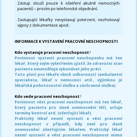
Zástup slouží pouze k ošetření akutně nemocných
pacientů – prosím po telefonické objednání.
Zastupující lékařky nevystavují potvrzení, nezhotovují
výpisy z dokumentace apod..
INFORMACE K VYSTAVENÍ PRACOVNÍ NESCHOPNOSTI
:
Kdo vystavuje pracovní neschopnost
?
Povinnost vystavit pracovní neschopenku má ten
lékař, který svým vyšetřením zjistil, že zdravotní stav
pacienta neumožňuje vykonávat jeho práci.
Toto platí pro lékaře všech odborností (ambulantní
specialista, lékař v nemocnici atd., výjimkou je
lékařská pohotovostní služba a záchranná služba)
Kdo vede pracovní neschopnost
?
Povinnost vést pracovní neschopnost má ten lékař,
který pacienta pro dané onemocnění léčí, určuje
termíny kontrol atd. (ošetřující lékař).
Praktický lékař nesmí vystavit a vést pracovní
neschopnost v případě, kdy není pro dané
onemocnění ošetřujícím lékařem. Praktický lékař
nesmí vystavit a vést pracovní neschopnost mimo