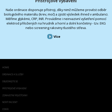
Přístrojové vybavení
Naše ordinace disponuje přístroji, díky nimž můžeme provést odběr
biologického materiálu (krev, moč) a zjistit výsledek ihned v ambulanci.
Měříme glykémii, CRP, INR. Provádíme i neinvazivní vyšetření pomocí
elektrod přiložených na hrudník a horní a dolní končetiny - tzv. EKG
nebo screening rakoviny tlustého střeva.
Více
HOME
ORDINACE A SLUŽBY
OBJEDNEJTE SE
PŘÍSTROJOVÉ VYBAVENÍ
ZDRAVOTNÍ POJIŠŤOVNY
NOVÝ PACIENT
CENÍK