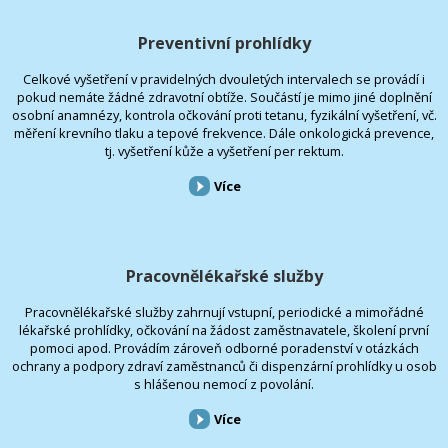
Preventivní prohlídky
Celkové vyšetření v pravidelných dvouletých intervalech se provádí i
pokud nemáte žádné zdravotní obtíže. Součástí je mimo jiné doplnění
osobní anamnézy, kontrola očkování proti tetanu, fyzikální vyšetření, vč.
měření krevního tlaku a tepové frekvence. Dále onkologická prevence,
tj. vyšetření kůže a vyšetření per rektum.
Více
Pracovnělékařské služby
Pracovnělékařské služby zahrnují vstupní, periodické a mimořádné
lékařské prohlídky, očkování na žádost zaměstnavatele, školení první
pomoci apod. Provádím zároveň odborné poradenství v otázkách
ochrany a podpory zdraví zaměstnanců či dispenzární prohlídky u osob
s hlášenou nemocí z povolání.
Více