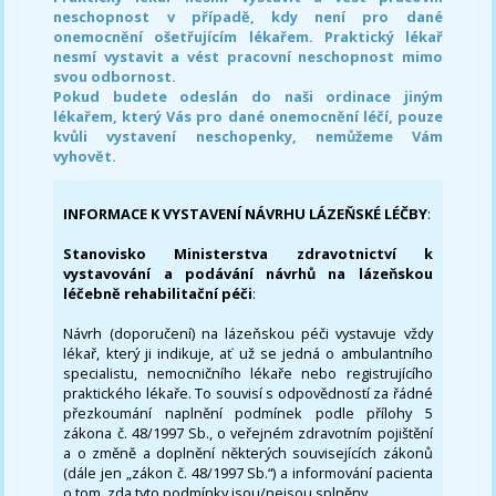
neschopnost v případě, kdy není pro dané
onemocnění ošetřujícím lékařem. Praktický lékař
nesmí vystavit a vést pracovní neschopnost mimo
svou odbornost.
Pokud budete odeslán do naši ordinace jiným
lékařem, který Vás pro dané onemocnění léčí, pouze
kvůli vystavení neschopenky, nemůžeme Vám
vyhovět.
INFORMACE K VYSTAVENÍ NÁVRHU LÁZEŇSKÉ LÉČBY
:
Stanovisko Ministerstva zdravotnictví k
vystavování a podávání návrhů na lázeňskou
léčebně rehabilitační péči
:
Návrh (doporučení) na lázeňskou péči vystavuje vždy
lékař, který ji indikuje, ať už se jedná o ambulantního
specialistu, nemocničního lékaře nebo registrujícího
praktického lékaře. To souvisí s odpovědností za řádné
přezkoumání naplnění podmínek podle přílohy 5
zákona č. 48/1997 Sb., o veřejném zdravotním pojištění
a o změně a doplnění některých souvisejících zákonů
(dále jen „zákon č. 48/1997 Sb.“) a informování pacienta
o tom, zda tyto podmínky jsou/nejsou splněny.