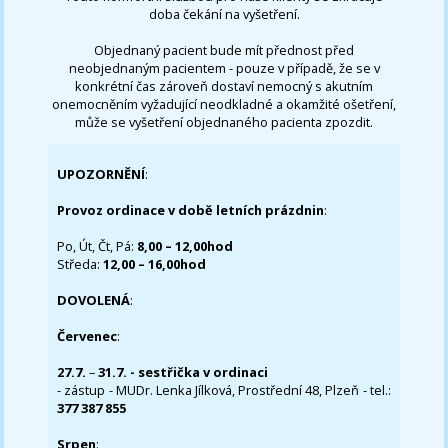
doba čekání na vyšetření.
Objednaný pacient bude mít přednost před
neobjednaným pacientem - pouze v případě, že se v
konkrétní čas zároveň dostaví nemocný s akutním
onemocněním vyžadující neodkladné a okamžité ošetření,
může se vyšetření objednaného pacienta zpozdit.
UPOZORNĚNÍ
:
Provoz ordinace v době letních prázdnin
:
Po, Út, Čt, Pá:
8,00 – 12,00hod
Středa:
12,00 – 16,00hod
DOVOLENÁ
:
Červenec
:
27.7.
–
31.7. - sestřička v ordinaci
- zástup - MUDr. Lenka Jílková, Prostřední 48, Plzeň - tel.:
377 387 855
Srpen
: