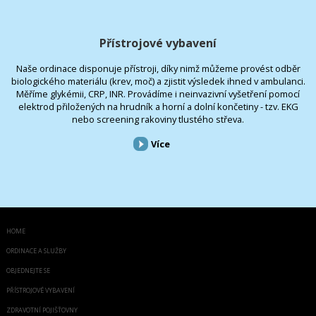
Přístrojové vybavení
Naše ordinace disponuje přístroji, díky nimž můžeme provést odběr
biologického materiálu (krev, moč) a zjistit výsledek ihned v ambulanci.
Měříme glykémii, CRP, INR. Provádíme i neinvazivní vyšetření pomocí
elektrod přiložených na hrudník a horní a dolní končetiny - tzv. EKG
nebo screening rakoviny tlustého střeva.
Více
HOME
ORDINACE A SLUŽBY
OBJEDNEJTE SE
PŘÍSTROJOVÉ VYBAVENÍ
ZDRAVOTNÍ POJIŠŤOVNY