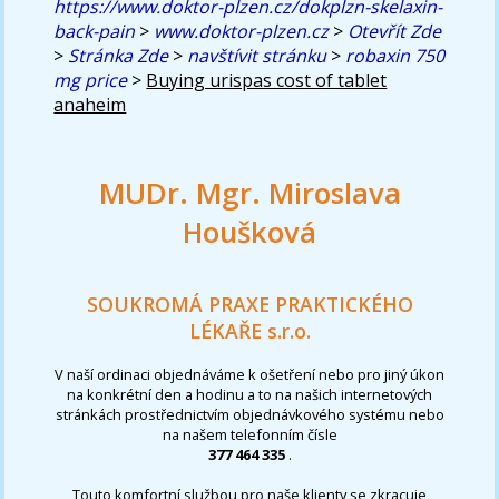
https://www.doktor-plzen.cz/dokplzn-skelaxin-
back-pain
>
www.doktor-plzen.cz
>
Otevřít Zde
>
Stránka Zde
>
navštívit stránku
>
robaxin 750
mg price
>
Buying urispas cost of tablet
anaheim
MUDr. Mgr. Miroslava
Houšková
SOUKROMÁ PRAXE PRAKTICKÉHO
LÉKAŘE s.r.o.
V naší ordinaci objednáváme k ošetření nebo pro jiný úkon
na konkrétní den a hodinu a to na našich internetových
stránkách prostřednictvím objednávkového systému nebo
na našem telefonním čísle
377 464 335
.
Touto komfortní službou pro naše klienty se zkracuje