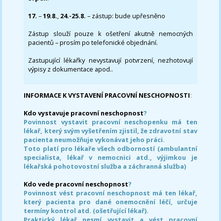
17.
–
19.8.
,
24.-25.8.
– zástup: bude upřesněno
Zástup slouží pouze k ošetření akutně nemocných
pacientů – prosím po telefonické objednání.
Zastupující lékařky nevystavují potvrzení, nezhotovují
výpisy z dokumentace apod..
INFORMACE K VYSTAVENÍ PRACOVNÍ NESCHOPNOSTI
:
Kdo vystavuje pracovní neschopnost
?
Povinnost vystavit pracovní neschopenku má ten
lékař, který svým vyšetřením zjistil, že zdravotní stav
pacienta neumožňuje vykonávat jeho práci.
Toto platí pro lékaře všech odborností (ambulantní
specialista, lékař v nemocnici atd., výjimkou je
lékařská pohotovostní služba a záchranná služba)
Kdo vede pracovní neschopnost
?
Povinnost vést pracovní neschopnost má ten lékař,
který pacienta pro dané onemocnění léčí, určuje
termíny kontrol atd. (ošetřující lékař).
Praktický lékař nesmí vystavit a vést pracovní