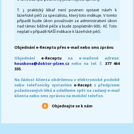
T. j. praktický lékař není povinen vystavit návrh k
lázeňské péči za specialistu, který toto indikuje. V tomto
případě bude úkon považován za administrativní úkon
nad rámec běžné péče a bude zpoplatněn 600,- Kč. Toto
neplatí v případě NAŠÍ indikace k lázeňské péči.
Objednání e-Receptu přes e-mail nebo sms zprávu
:
Objednání
e-Receptu
na e-mailové adrese:
houskova@doktor-plzen.cz
nebo na tel. č.
377 464
335.
Na žádost klienta obdrženou v elektronické podobě
nebo telefonicky vystavíme
e-Recept
s předpisem
požadovaných léků a odešleme zpět na zadaný e-mail
klienta nebo sms zprávou na mobilní telefon.
Objednejte se k nám