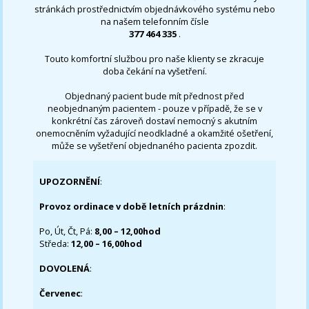
stránkách prostřednictvím objednávkového systému nebo
na našem telefonním čísle
377 464 335
.
Touto komfortní službou pro naše klienty se zkracuje
doba čekání na vyšetření.
Objednaný pacient bude mít přednost před
neobjednaným pacientem - pouze v případě, že se v
konkrétní čas zároveň dostaví nemocný s akutním
onemocněním vyžadující neodkladné a okamžité ošetření,
může se vyšetření objednaného pacienta zpozdit.
UPOZORNĚNÍ
:
Provoz ordinace v době letních prázdnin
:
Po, Út, Čt, Pá:
8,00 – 12,00hod
Středa:
12,00 – 16,00hod
DOVOLENÁ
:
Červenec
: