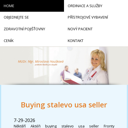
HOME
ORDINACE A SLUŽBY
OBJEDNEJTE SE
PŘÍSTROJOVÉ VYBAVENÍ
ZDRAVOTNÍ POJIŠŤOVNY
NOVÝ PACIENT
CENÍK
KONTAKT
Buying stalevo usa seller
7-29-2026
Něktěří Aktéři buying stalevo usa seller Fronty