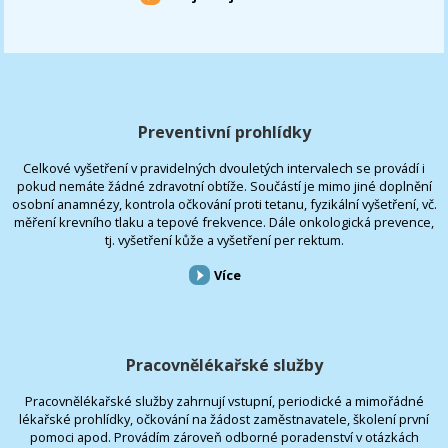
Preventivní prohlídky
Celkové vyšetření v pravidelných dvouletých intervalech se provádí i
pokud nemáte žádné zdravotní obtíže. Součástí je mimo jiné doplnění
osobní anamnézy, kontrola očkování proti tetanu, fyzikální vyšetření, vč.
měření krevního tlaku a tepové frekvence. Dále onkologická prevence,
tj. vyšetření kůže a vyšetření per rektum.
Více
Pracovnělékařské služby
Pracovnělékařské služby zahrnují vstupní, periodické a mimořádné
lékařské prohlídky, očkování na žádost zaměstnavatele, školení první
pomoci apod. Provádím zároveň odborné poradenství v otázkách