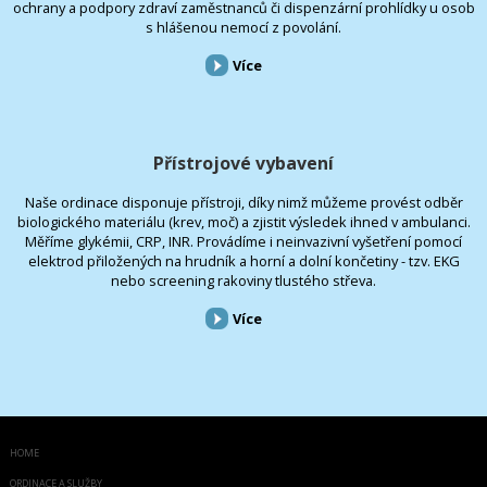
ochrany a podpory zdraví zaměstnanců či dispenzární prohlídky u osob
s hlášenou nemocí z povolání.
Více
Přístrojové vybavení
Naše ordinace disponuje přístroji, díky nimž můžeme provést odběr
biologického materiálu (krev, moč) a zjistit výsledek ihned v ambulanci.
Měříme glykémii, CRP, INR. Provádíme i neinvazivní vyšetření pomocí
elektrod přiložených na hrudník a horní a dolní končetiny - tzv. EKG
nebo screening rakoviny tlustého střeva.
Více
HOME
ORDINACE A SLUŽBY