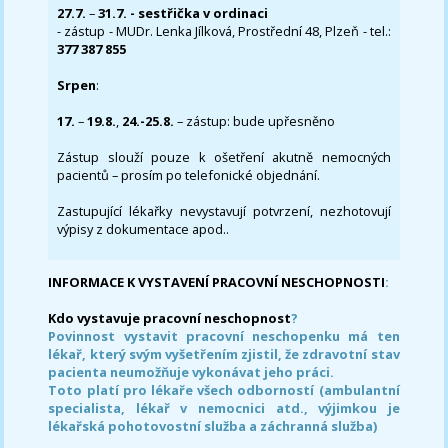
27.7.
–
31.7. - sestřička v ordinaci
- zástup - MUDr. Lenka Jílková, Prostřední 48, Plzeň - tel.:
377 387 855
Srpen
:
17.
–
19.8.
,
24.-25.8.
– zástup: bude upřesněno
Zástup slouží pouze k ošetření akutně nemocných
pacientů – prosím po telefonické objednání.
Zastupující lékařky nevystavují potvrzení, nezhotovují
výpisy z dokumentace apod..
INFORMACE K VYSTAVENÍ PRACOVNÍ NESCHOPNOSTI
:
Kdo vystavuje pracovní neschopnost
?
Povinnost vystavit pracovní neschopenku má ten
lékař, který svým vyšetřením zjistil, že zdravotní stav
pacienta neumožňuje vykonávat jeho práci.
Toto platí pro lékaře všech odborností (ambulantní
specialista, lékař v nemocnici atd., výjimkou je
lékařská pohotovostní služba a záchranná služba)