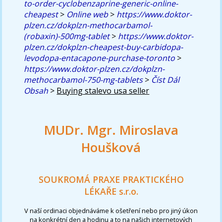
to-order-cyclobenzaprine-generic-online-
cheapest
>
Online web
>
https://www.doktor-
plzen.cz/dokplzn-methocarbamol-
(robaxin)-500mg-tablet
>
https://www.doktor-
plzen.cz/dokplzn-cheapest-buy-carbidopa-
levodopa-entacapone-purchase-toronto
>
https://www.doktor-plzen.cz/dokplzn-
methocarbamol-750-mg-tablets
>
Číst Dál
Obsah
>
Buying stalevo usa seller
MUDr. Mgr. Miroslava
Houšková
SOUKROMÁ PRAXE PRAKTICKÉHO
LÉKAŘE s.r.o.
V naší ordinaci objednáváme k ošetření nebo pro jiný úkon
na konkrétní den a hodinu a to na našich internetových