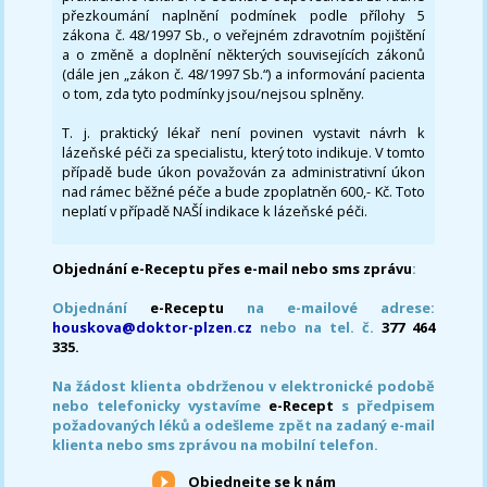
přezkoumání naplnění podmínek podle přílohy 5
zákona č. 48/1997 Sb., o veřejném zdravotním pojištění
a o změně a doplnění některých souvisejících zákonů
(dále jen „zákon č. 48/1997 Sb.“) a informování pacienta
o tom, zda tyto podmínky jsou/nejsou splněny.
T. j. praktický lékař není povinen vystavit návrh k
lázeňské péči za specialistu, který toto indikuje. V tomto
případě bude úkon považován za administrativní úkon
nad rámec běžné péče a bude zpoplatněn 600,- Kč. Toto
neplatí v případě NAŠÍ indikace k lázeňské péči.
Objednání e-Receptu přes e-mail nebo sms zprávu
:
Objednání
e-Receptu
na e-mailové adrese:
houskova@doktor-plzen.cz
nebo na tel. č.
377 464
335.
Na žádost klienta obdrženou v elektronické podobě
nebo telefonicky vystavíme
e-Recept
s předpisem
požadovaných léků a odešleme zpět na zadaný e-mail
klienta nebo sms zprávou na mobilní telefon.
Objednejte se k nám