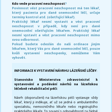
Kdo vede pracovní neschopnost
?
Povinnost vést pracovní neschopnost má ten lékař,
který pacienta pro dané onemocnění léčí, určuje
termíny kontrol atd. (ošetřující lékař).
Praktický lékař nesmí vystavit a vést pracovní
neschopnost v případě, kdy není pro dané
onemocnění ošetřujícím lékařem. Praktický lékař
nesmí vystavit a vést pracovní neschopnost mimo
svou odbornost.
Pokud budete odeslán do naši ordinace jiným
lékařem, který Vás pro dané onemocnění léčí, pouze
kvůli vystavení neschopenky, nemůžeme Vám
vyhovět.
INFORMACE K VYSTAVENÍ NÁVRHU LÁZEŇSKÉ LÉČBY
:
Stanovisko Ministerstva zdravotnictví k
vystavování a podávání návrhů na lázeňskou
léčebně rehabilitační péči
:
Návrh (doporučení) na lázeňskou péči vystavuje vždy
lékař, který ji indikuje, ať už se jedná o ambulantního
specialistu, nemocničního lékaře nebo registrujícího
praktického lékaře. To souvisí s odpovědností za řádné