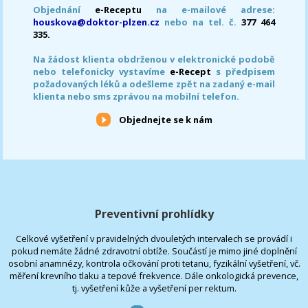
Objednání
e-Receptu
na e-mailové adrese:
houskova@doktor-plzen.cz
nebo na tel. č.
377 464
335.
Na žádost klienta obdrženou v elektronické podobě
nebo telefonicky vystavíme
e-Recept
s předpisem
požadovaných léků a odešleme zpět na zadaný e-mail
klienta nebo sms zprávou na mobilní telefon.
Objednejte se k nám
Preventivní prohlídky
Celkové vyšetření v pravidelných dvouletých intervalech se provádí i
pokud nemáte žádné zdravotní obtíže. Součástí je mimo jiné doplnění
osobní anamnézy, kontrola očkování proti tetanu, fyzikální vyšetření, vč.
měření krevního tlaku a tepové frekvence. Dále onkologická prevence,
tj. vyšetření kůže a vyšetření per rektum.