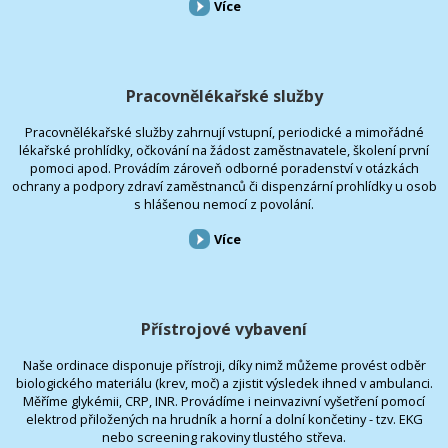
Více
Pracovnělékařské služby
Pracovnělékařské služby zahrnují vstupní, periodické a mimořádné
lékařské prohlídky, očkování na žádost zaměstnavatele, školení první
pomoci apod. Provádím zároveň odborné poradenství v otázkách
ochrany a podpory zdraví zaměstnanců či dispenzární prohlídky u osob
s hlášenou nemocí z povolání.
Více
Přístrojové vybavení
Naše ordinace disponuje přístroji, díky nimž můžeme provést odběr
biologického materiálu (krev, moč) a zjistit výsledek ihned v ambulanci.
Měříme glykémii, CRP, INR. Provádíme i neinvazivní vyšetření pomocí
elektrod přiložených na hrudník a horní a dolní končetiny - tzv. EKG
nebo screening rakoviny tlustého střeva.