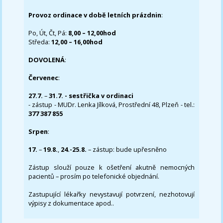
Provoz ordinace v době letních prázdnin
:
Po, Út, Čt, Pá:
8,00 – 12,00hod
Středa:
12,00 – 16,00hod
DOVOLENÁ
:
Červenec
:
27.7.
–
31.7. - sestřička v ordinaci
- zástup - MUDr. Lenka Jílková, Prostřední 48, Plzeň - tel.:
377 387 855
Srpen
:
17.
–
19.8.
,
24.-25.8.
– zástup: bude upřesněno
Zástup slouží pouze k ošetření akutně nemocných
pacientů – prosím po telefonické objednání.
Zastupující lékařky nevystavují potvrzení, nezhotovují
výpisy z dokumentace apod..