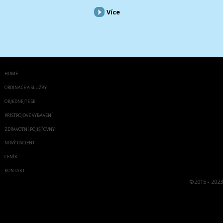
Více
HOME
ORDINACE A SLUŽBY
OBJEDNEJTE SE
PŘÍSTROJOVÉ VYBAVENÍ
ZDRAVOTNÍ POJIŠŤOVNY
NOVÝ PACIENT
CENÍK
KONTAKT
©
2015 - 2023