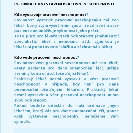
INFORMACE K VYSTAVENÍ PRACOVNÍ NESCHOPNOSTI
:
Kdo vystavuje pracovní neschopnost
?
Povinnost vystavit pracovní neschopenku má ten
lékař, který svým vyšetřením zjistil, že zdravotní stav
pacienta neumožňuje vykonávat jeho práci.
Toto platí pro lékaře všech odborností (ambulantní
specialista, lékař v nemocnici atd., výjimkou je
lékařská pohotovostní služba a záchranná služba)
Kdo vede pracovní neschopnost
?
Povinnost vést pracovní neschopnost má ten lékař,
který pacienta pro dané onemocnění léčí, určuje
termíny kontrol atd. (ošetřující lékař).
Praktický lékař nesmí vystavit a vést pracovní
neschopnost v případě, kdy není pro dané
onemocnění ošetřujícím lékařem. Praktický lékař
nesmí vystavit a vést pracovní neschopnost mimo
svou odbornost.
Pokud budete odeslán do naši ordinace jiným
lékařem, který Vás pro dané onemocnění léčí, pouze
kvůli vystavení neschopenky, nemůžeme Vám
vyhovět.