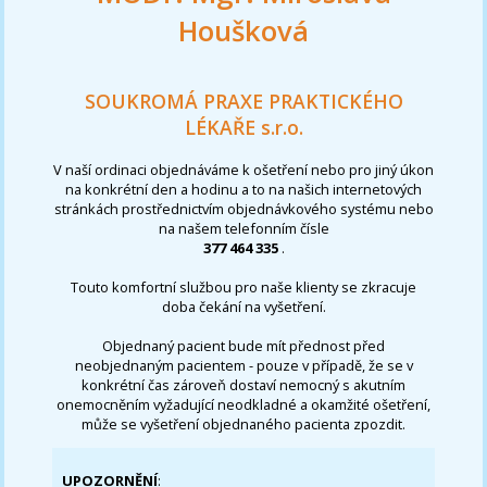
Houšková
SOUKROMÁ PRAXE PRAKTICKÉHO
LÉKAŘE s.r.o.
V naší ordinaci objednáváme k ošetření nebo pro jiný úkon
na konkrétní den a hodinu a to na našich internetových
stránkách prostřednictvím objednávkového systému nebo
na našem telefonním čísle
377 464 335
.
Touto komfortní službou pro naše klienty se zkracuje
doba čekání na vyšetření.
Objednaný pacient bude mít přednost před
neobjednaným pacientem - pouze v případě, že se v
konkrétní čas zároveň dostaví nemocný s akutním
onemocněním vyžadující neodkladné a okamžité ošetření,
může se vyšetření objednaného pacienta zpozdit.
UPOZORNĚNÍ
: