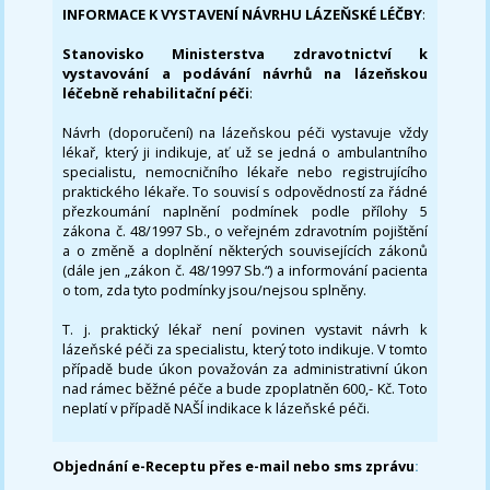
INFORMACE K VYSTAVENÍ NÁVRHU LÁZEŇSKÉ LÉČBY
:
Stanovisko Ministerstva zdravotnictví k
vystavování a podávání návrhů na lázeňskou
léčebně rehabilitační péči
:
Návrh (doporučení) na lázeňskou péči vystavuje vždy
lékař, který ji indikuje, ať už se jedná o ambulantního
specialistu, nemocničního lékaře nebo registrujícího
praktického lékaře. To souvisí s odpovědností za řádné
přezkoumání naplnění podmínek podle přílohy 5
zákona č. 48/1997 Sb., o veřejném zdravotním pojištění
a o změně a doplnění některých souvisejících zákonů
(dále jen „zákon č. 48/1997 Sb.“) a informování pacienta
o tom, zda tyto podmínky jsou/nejsou splněny.
T. j. praktický lékař není povinen vystavit návrh k
lázeňské péči za specialistu, který toto indikuje. V tomto
případě bude úkon považován za administrativní úkon
nad rámec běžné péče a bude zpoplatněn 600,- Kč. Toto
neplatí v případě NAŠÍ indikace k lázeňské péči.
Objednání e-Receptu přes e-mail nebo sms zprávu
: