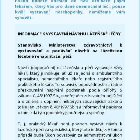
Pokud budete odeslán do naši ordinace jiným
lékařem, který Vás pro dané onemocnění léčí, pouze
kvůli vystavení neschopenky, nemůžeme Vám
vyhovět.
INFORMACE K VYSTAVENÍ NÁVRHU LÁZEŇSKÉ LÉČBY
:
Stanovisko Ministerstva zdravotnictví k
vystavování a podávání návrhů na lázeňskou
léčebně rehabilitační péči
:
Návrh (doporučení) na lázeňskou péči vystavuje vždy
lékař, který ji indikuje, ať už se jedná o ambulantního
specialistu, nemocničního lékaře nebo registrujícího
praktického lékaře. To souvisí s odpovědností za řádné
přezkoumání naplnění podmínek podle přílohy 5
zákona č. 48/1997 Sb., o veřejném zdravotním pojištění
a o změně a doplnění některých souvisejících zákonů
(dále jen „zákon č. 48/1997 Sb.“) a informování pacienta
o tom, zda tyto podmínky jsou/nejsou splněny.
T. j. praktický lékař není povinen vystavit návrh k
lázeňské péči za specialistu, který toto indikuje. V tomto
případě bude úkon považován za administrativní úkon