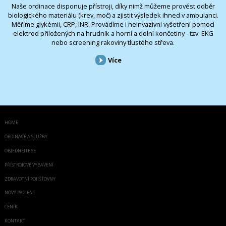
Naše ordinace disponuje přístroji, díky nimž můžeme provést odběr
biologického materiálu (krev, moč) a zjistit výsledek ihned v ambulanci.
Měříme glykémii, CRP, INR. Provádíme i neinvazivní vyšetření pomocí
elektrod přiložených na hrudník a horní a dolní končetiny - tzv. EKG
nebo screening rakoviny tlustého střeva.
Více
HOME
ORDINACE A SLUŽBY
OBJEDNEJTE SE
PŘÍSTROJOVÉ VYBAVENÍ
ZDRAVOTNÍ POJIŠŤOVNY
NOVÝ PACIENT
CENÍK
KONTAKT