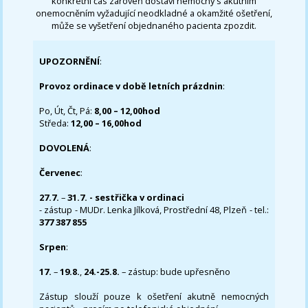
konkrétní čas zároveň dostaví nemocný s akutním
onemocněním vyžadující neodkladné a okamžité ošetření,
může se vyšetření objednaného pacienta zpozdit.
UPOZORNĚNÍ
:
Provoz ordinace v době letních prázdnin
:
Po, Út, Čt, Pá:
8,00 – 12,00hod
Středa:
12,00 – 16,00hod
DOVOLENÁ
:
Červenec
:
27.7.
–
31.7. - sestřička v ordinaci
- zástup - MUDr. Lenka Jílková, Prostřední 48, Plzeň - tel.:
377 387 855
Srpen
:
17.
–
19.8.
,
24.-25.8.
– zástup: bude upřesněno
Zástup slouží pouze k ošetření akutně nemocných