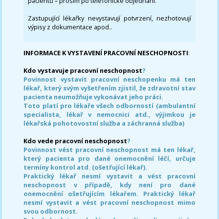
pacientů – prosím po telefonické objednání.
Zastupující lékařky nevystavují potvrzení, nezhotovují
výpisy z dokumentace apod..
INFORMACE K VYSTAVENÍ PRACOVNÍ NESCHOPNOSTI
:
Kdo vystavuje pracovní neschopnost
?
Povinnost vystavit pracovní neschopenku má ten
lékař, který svým vyšetřením zjistil, že zdravotní stav
pacienta neumožňuje vykonávat jeho práci.
Toto platí pro lékaře všech odborností (ambulantní
specialista, lékař v nemocnici atd., výjimkou je
lékařská pohotovostní služba a záchranná služba)
Kdo vede pracovní neschopnost
?
Povinnost vést pracovní neschopnost má ten lékař,
který pacienta pro dané onemocnění léčí, určuje
termíny kontrol atd. (ošetřující lékař).
Praktický lékař nesmí vystavit a vést pracovní
neschopnost v případě, kdy není pro dané
onemocnění ošetřujícím lékařem. Praktický lékař
nesmí vystavit a vést pracovní neschopnost mimo
svou odbornost.