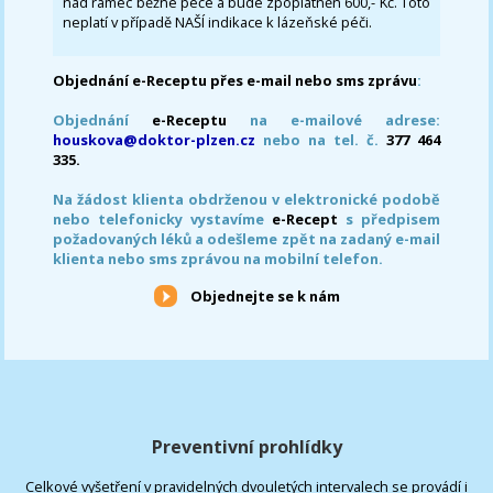
nad rámec běžné péče a bude zpoplatněn 600,- Kč. Toto
neplatí v případě NAŠÍ indikace k lázeňské péči.
Objednání e-Receptu přes e-mail nebo sms zprávu
:
Objednání
e-Receptu
na e-mailové adrese:
houskova@doktor-plzen.cz
nebo na tel. č.
377 464
335.
Na žádost klienta obdrženou v elektronické podobě
nebo telefonicky vystavíme
e-Recept
s předpisem
požadovaných léků a odešleme zpět na zadaný e-mail
klienta nebo sms zprávou na mobilní telefon.
Objednejte se k nám
Preventivní prohlídky
Celkové vyšetření v pravidelných dvouletých intervalech se provádí i