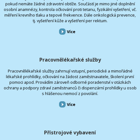
pokud nemáte žádné zdravotní obtíže. Součástí je mimo jiné doplnění
osobní anamnézy, kontrola očkování proti tetanu, fyzikální vyšetření, vč.
měření krevního tlaku a tepové frekvence. Dále onkologická prevence,
tj. vyšetření kůže a vyšetření per rektum.
Více
Pracovnělékařské služby
Pracovnělékařské služby zahrnují vstupní, periodické a mimořádné
lékařské prohlídky, očkování na žádost zaměstnavatele, školení první
pomoci apod. Provádím zároveň odborné poradenství v otázkách
ochrany a podpory zdraví zaměstnanců či dispenzární prohlídky u osob
s hlášenou nemocí z povolání.
Více
Přístrojové vybavení