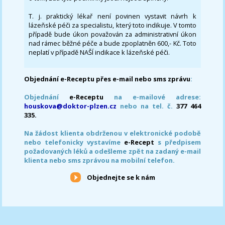
T. j. praktický lékař není povinen vystavit návrh k
lázeňské péči za specialistu, který toto indikuje. V tomto
případě bude úkon považován za administrativní úkon
nad rámec běžné péče a bude zpoplatněn 600,- Kč. Toto
neplatí v případě NAŠÍ indikace k lázeňské péči.
Objednání e-Receptu přes e-mail nebo sms zprávu
:
Objednání
e-Receptu
na e-mailové adrese:
houskova@doktor-plzen.cz
nebo na tel. č.
377 464
335.
Na žádost klienta obdrženou v elektronické podobě
nebo telefonicky vystavíme
e-Recept
s předpisem
požadovaných léků a odešleme zpět na zadaný e-mail
klienta nebo sms zprávou na mobilní telefon.
Objednejte se k nám