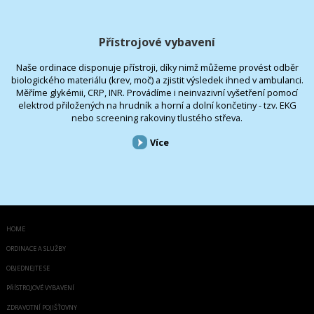
Přístrojové vybavení
Naše ordinace disponuje přístroji, díky nimž můžeme provést odběr
biologického materiálu (krev, moč) a zjistit výsledek ihned v ambulanci.
Měříme glykémii, CRP, INR. Provádíme i neinvazivní vyšetření pomocí
elektrod přiložených na hrudník a horní a dolní končetiny - tzv. EKG
nebo screening rakoviny tlustého střeva.
Více
HOME
ORDINACE A SLUŽBY
OBJEDNEJTE SE
PŘÍSTROJOVÉ VYBAVENÍ
ZDRAVOTNÍ POJIŠŤOVNY