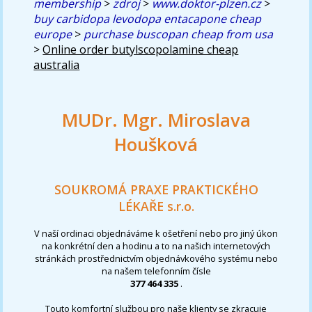
membership
>
zdroj
>
www.doktor-plzen.cz
>
buy carbidopa levodopa entacapone cheap
europe
>
purchase buscopan cheap from usa
>
Online order butylscopolamine cheap
australia
MUDr. Mgr. Miroslava
Houšková
SOUKROMÁ PRAXE PRAKTICKÉHO
LÉKAŘE s.r.o.
V naší ordinaci objednáváme k ošetření nebo pro jiný úkon
na konkrétní den a hodinu a to na našich internetových
stránkách prostřednictvím objednávkového systému nebo
na našem telefonním čísle
377 464 335
.
Touto komfortní službou pro naše klienty se zkracuje