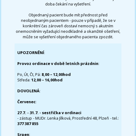
doba čekání na vyšetření.
Objednaný pacient bude mít přednost před
neobjednaným pacientem - pouze v případě, že se v
konkrétní čas zároveň dostaví nemocný s akutním
onemocněním vyžadující neodkladné a okamžité ošetření,
může se vyšetření objednaného pacienta zpozdit.
UPOZORNĚNÍ
:
Provoz ordinace v době letních prázdnin
:
Po, Út, Čt, Pá:
8,00 – 12,00hod
Středa:
12,00 – 16,00hod
DOVOLENÁ
:
Červenec
:
27.7.
–
31.7. - sestřička v ordinaci
- zástup - MUDr. Lenka Jílková, Prostřední 48, Plzeň - tel.:
377 387 855
Srpen
: