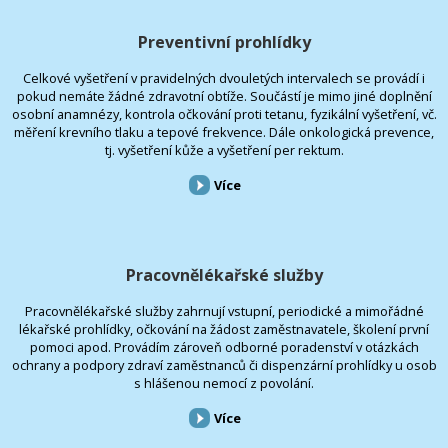
Preventivní prohlídky
Celkové vyšetření v pravidelných dvouletých intervalech se provádí i
pokud nemáte žádné zdravotní obtíže. Součástí je mimo jiné doplnění
osobní anamnézy, kontrola očkování proti tetanu, fyzikální vyšetření, vč.
měření krevního tlaku a tepové frekvence. Dále onkologická prevence,
tj. vyšetření kůže a vyšetření per rektum.
Více
Pracovnělékařské služby
Pracovnělékařské služby zahrnují vstupní, periodické a mimořádné
lékařské prohlídky, očkování na žádost zaměstnavatele, školení první
pomoci apod. Provádím zároveň odborné poradenství v otázkách
ochrany a podpory zdraví zaměstnanců či dispenzární prohlídky u osob
s hlášenou nemocí z povolání.
Více