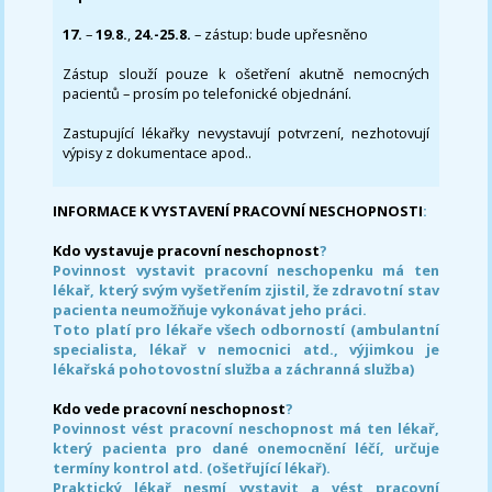
17.
–
19.8.
,
24.-25.8.
– zástup: bude upřesněno
Zástup slouží pouze k ošetření akutně nemocných
pacientů – prosím po telefonické objednání.
Zastupující lékařky nevystavují potvrzení, nezhotovují
výpisy z dokumentace apod..
INFORMACE K VYSTAVENÍ PRACOVNÍ NESCHOPNOSTI
:
Kdo vystavuje pracovní neschopnost
?
Povinnost vystavit pracovní neschopenku má ten
lékař, který svým vyšetřením zjistil, že zdravotní stav
pacienta neumožňuje vykonávat jeho práci.
Toto platí pro lékaře všech odborností (ambulantní
specialista, lékař v nemocnici atd., výjimkou je
lékařská pohotovostní služba a záchranná služba)
Kdo vede pracovní neschopnost
?
Povinnost vést pracovní neschopnost má ten lékař,
který pacienta pro dané onemocnění léčí, určuje
termíny kontrol atd. (ošetřující lékař).
Praktický lékař nesmí vystavit a vést pracovní