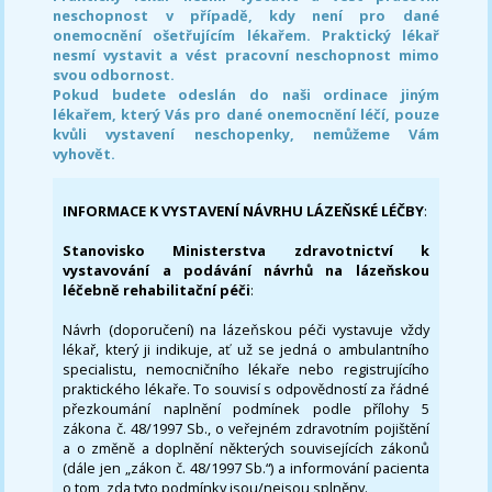
neschopnost v případě, kdy není pro dané
onemocnění ošetřujícím lékařem. Praktický lékař
nesmí vystavit a vést pracovní neschopnost mimo
svou odbornost.
Pokud budete odeslán do naši ordinace jiným
lékařem, který Vás pro dané onemocnění léčí, pouze
kvůli vystavení neschopenky, nemůžeme Vám
vyhovět.
INFORMACE K VYSTAVENÍ NÁVRHU LÁZEŇSKÉ LÉČBY
:
Stanovisko Ministerstva zdravotnictví k
vystavování a podávání návrhů na lázeňskou
léčebně rehabilitační péči
:
Návrh (doporučení) na lázeňskou péči vystavuje vždy
lékař, který ji indikuje, ať už se jedná o ambulantního
specialistu, nemocničního lékaře nebo registrujícího
praktického lékaře. To souvisí s odpovědností za řádné
přezkoumání naplnění podmínek podle přílohy 5
zákona č. 48/1997 Sb., o veřejném zdravotním pojištění
a o změně a doplnění některých souvisejících zákonů
(dále jen „zákon č. 48/1997 Sb.“) a informování pacienta
o tom, zda tyto podmínky jsou/nejsou splněny.