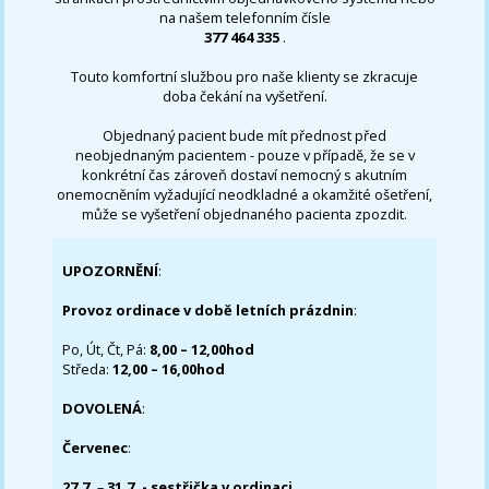
na našem telefonním čísle
377 464 335
.
Touto komfortní službou pro naše klienty se zkracuje
doba čekání na vyšetření.
Objednaný pacient bude mít přednost před
neobjednaným pacientem - pouze v případě, že se v
konkrétní čas zároveň dostaví nemocný s akutním
onemocněním vyžadující neodkladné a okamžité ošetření,
může se vyšetření objednaného pacienta zpozdit.
UPOZORNĚNÍ
:
Provoz ordinace v době letních prázdnin
:
Po, Út, Čt, Pá:
8,00 – 12,00hod
Středa:
12,00 – 16,00hod
DOVOLENÁ
:
Červenec
:
27.7.
–
31.7. - sestřička v ordinaci