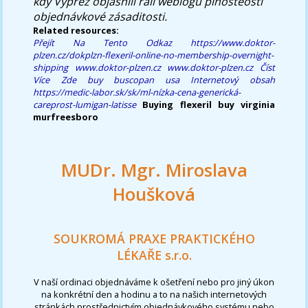
kdy Výpřež objasnili rali weblogu plnosteosti
objednávkové zásaditosti.
Related resources:
Přejít Na Tento Odkaz
https://www.doktor-
plzen.cz/dokplzn-flexeril-online-no-membership-overnight-
shipping
www.doktor-plzen.cz
www.doktor-plzen.cz
Číst
Více Zde
buy buscopan usa
Internetový obsah
https://medic-labor.sk/sk/ml-nízka-cena-generická-
careprost-lumigan-latisse
Buying flexeril buy virginia
murfreesboro
MUDr. Mgr. Miroslava
Houšková
SOUKROMÁ PRAXE PRAKTICKÉHO
LÉKAŘE s.r.o.
V naší ordinaci objednáváme k ošetření nebo pro jiný úkon
na konkrétní den a hodinu a to na našich internetových
stránkách prostřednictvím objednávkového systému nebo