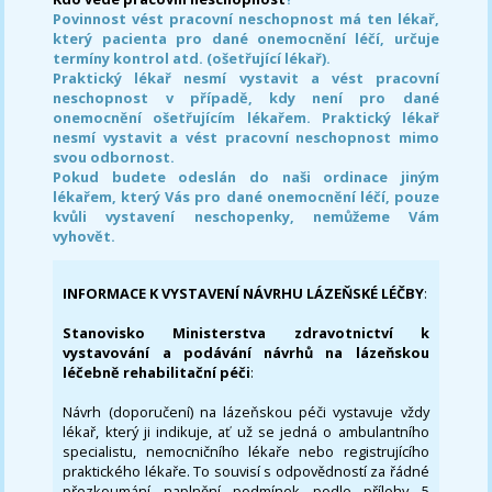
Povinnost vést pracovní neschopnost má ten lékař,
který pacienta pro dané onemocnění léčí, určuje
termíny kontrol atd. (ošetřující lékař).
Praktický lékař nesmí vystavit a vést pracovní
neschopnost v případě, kdy není pro dané
onemocnění ošetřujícím lékařem. Praktický lékař
nesmí vystavit a vést pracovní neschopnost mimo
svou odbornost.
Pokud budete odeslán do naši ordinace jiným
lékařem, který Vás pro dané onemocnění léčí, pouze
kvůli vystavení neschopenky, nemůžeme Vám
vyhovět.
INFORMACE K VYSTAVENÍ NÁVRHU LÁZEŇSKÉ LÉČBY
:
Stanovisko Ministerstva zdravotnictví k
vystavování a podávání návrhů na lázeňskou
léčebně rehabilitační péči
:
Návrh (doporučení) na lázeňskou péči vystavuje vždy
lékař, který ji indikuje, ať už se jedná o ambulantního
specialistu, nemocničního lékaře nebo registrujícího
praktického lékaře. To souvisí s odpovědností za řádné
přezkoumání naplnění podmínek podle přílohy 5