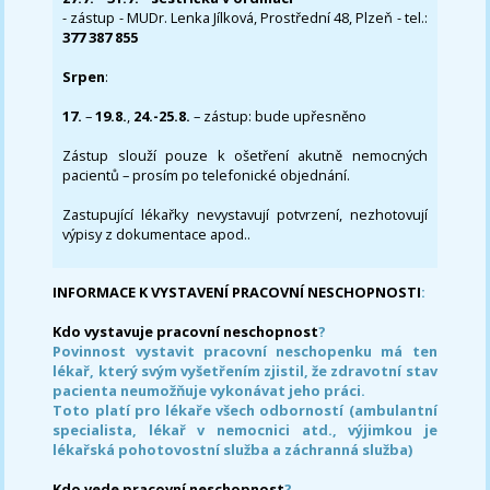
- zástup - MUDr. Lenka Jílková, Prostřední 48, Plzeň - tel.:
377 387 855
Srpen
:
17.
–
19.8.
,
24.-25.8.
– zástup: bude upřesněno
Zástup slouží pouze k ošetření akutně nemocných
pacientů – prosím po telefonické objednání.
Zastupující lékařky nevystavují potvrzení, nezhotovují
výpisy z dokumentace apod..
INFORMACE K VYSTAVENÍ PRACOVNÍ NESCHOPNOSTI
:
Kdo vystavuje pracovní neschopnost
?
Povinnost vystavit pracovní neschopenku má ten
lékař, který svým vyšetřením zjistil, že zdravotní stav
pacienta neumožňuje vykonávat jeho práci.
Toto platí pro lékaře všech odborností (ambulantní
specialista, lékař v nemocnici atd., výjimkou je
lékařská pohotovostní služba a záchranná služba)
Kdo vede pracovní neschopnost
?