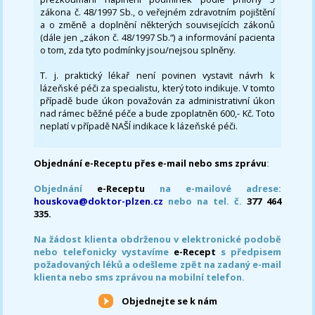
zákona č. 48/1997 Sb., o veřejném zdravotním pojištění
a o změně a doplnění některých souvisejících zákonů
(dále jen „zákon č. 48/1997 Sb.“) a informování pacienta
o tom, zda tyto podmínky jsou/nejsou splněny.
T. j. praktický lékař není povinen vystavit návrh k
lázeňské péči za specialistu, který toto indikuje. V tomto
případě bude úkon považován za administrativní úkon
nad rámec běžné péče a bude zpoplatněn 600,- Kč. Toto
neplatí v případě NAŠÍ indikace k lázeňské péči.
Objednání e-Receptu přes e-mail nebo sms zprávu
:
Objednání
e-Receptu
na e-mailové adrese:
houskova@doktor-plzen.cz
nebo na tel. č.
377 464
335.
Na žádost klienta obdrženou v elektronické podobě
nebo telefonicky vystavíme
e-Recept
s předpisem
požadovaných léků a odešleme zpět na zadaný e-mail
klienta nebo sms zprávou na mobilní telefon.
Objednejte se k nám