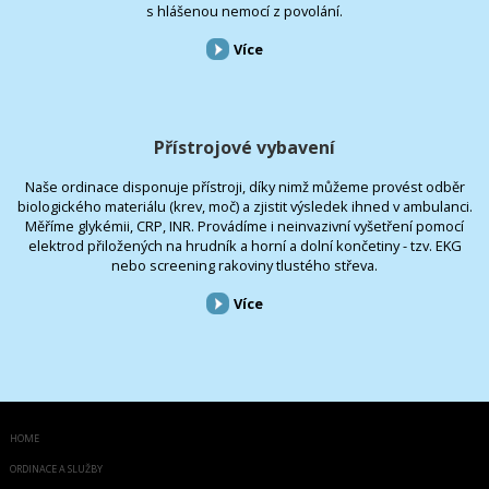
s hlášenou nemocí z povolání.
Více
Přístrojové vybavení
Naše ordinace disponuje přístroji, díky nimž můžeme provést odběr
biologického materiálu (krev, moč) a zjistit výsledek ihned v ambulanci.
Měříme glykémii, CRP, INR. Provádíme i neinvazivní vyšetření pomocí
elektrod přiložených na hrudník a horní a dolní končetiny - tzv. EKG
nebo screening rakoviny tlustého střeva.
Více
HOME
ORDINACE A SLUŽBY