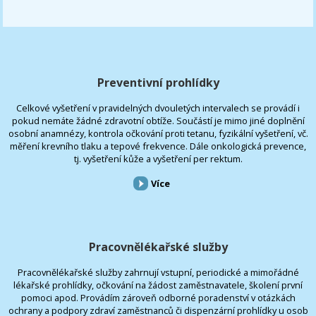
Preventivní prohlídky
Celkové vyšetření v pravidelných dvouletých intervalech se provádí i
pokud nemáte žádné zdravotní obtíže. Součástí je mimo jiné doplnění
osobní anamnézy, kontrola očkování proti tetanu, fyzikální vyšetření, vč.
měření krevního tlaku a tepové frekvence. Dále onkologická prevence,
tj. vyšetření kůže a vyšetření per rektum.
Více
Pracovnělékařské služby
Pracovnělékařské služby zahrnují vstupní, periodické a mimořádné
lékařské prohlídky, očkování na žádost zaměstnavatele, školení první
pomoci apod. Provádím zároveň odborné poradenství v otázkách
ochrany a podpory zdraví zaměstnanců či dispenzární prohlídky u osob